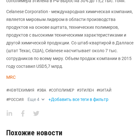
сополимера этилена в РФ вырос на 30% до 15,2 тыс. тонн.
Celanese Corporation - международная химическая компания,
является мировым лидером в области производства
продуктов на основе ацетата, технических полимеров,
продуктов с высокими техническими характеристиками и
другой химической продукции. Со штаб-квартирой в Далласе
(штат Техас, США), Celanese насчитывает около 7 тыс.
сотрудников по всему миру. Объем продаж компании в 2015
году составил USD5,7 млрд.
MRC
#
НЕФТЕХИМИЯ
#
ЭВА
#
СОПОЛИМЕР
#
ЭТИЛЕН
#
КИТАЙ
Еще
4
+Добавить все теги в фильтр
#
РОССИЯ
Похожие новости