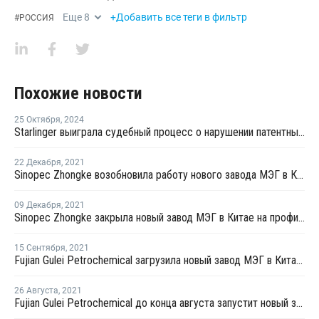
Еще
8
+Добавить все теги в фильтр
#
РОССИЯ
Похожие новости
25 Октября
,
2024
Starlinger выиграла судебный процесс о нарушении патентных прав в Китае
22 Декабря
,
2021
Sinopec Zhongke возобновила работу нового завода МЭГ в Китае после профилактики
09 Декабря
,
2021
Sinopec Zhongke закрыла новый завод МЭГ в Китае на профилактику
15 Сентября
,
2021
Fujian Gulei Petrochemical загрузила новый завод МЭГ в Китае на уровне 50%
26 Августа
,
2021
Fujian Gulei Petrochemical до конца августа запустит новый завод МЭГ в Китае