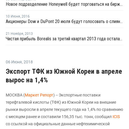
Новое подразделение Honeywell будет торговаться на бирже с 3 октября
10 Июня
,
2016
Акционеры Dow и DuPont 20 июля будут голосовать о слиянии
21 Ноября
,
2013
Чистая прибыль Borealis за третий квартал 2013 года осталась практически на уровне прошлого года
06 Июня
,
2018
Экспорт ТФК из Южной Кореи в апреле
вырос на 1,4%
МОСКВА (
Маркет Репорт
) -- Экспортные поставки
терефталевой кислоты (ТФК) из Южной Кореи на внешние
рынки выросли в апреле текущего года на 1,4% по сравнению
с месяцем ранее и составили 156,35 тыс. тонн, сообщил
ICIS
со ссылкой на официальные данные нефтехимической