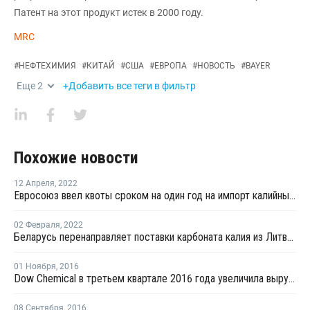
Патент на этот продукт истек в 2000 году.
MRC
#
НЕФТЕХИМИЯ
#
КИТАЙ
#
США
#
ЕВРОПА
#
НОВОСТЬ
#
BAYER
Еще
2
+Добавить все теги в фильтр
Похожие новости
12 Апреля
,
2022
Евросоюз ввел квоты сроком на один год на импорт калийных и сложных удобрений из РФ
02 Февраля
,
2022
Беларусь перенаправляет поставки карбоната калия из Литвы в Россию
01 Ноября
,
2016
Dow Chemical в третьем квартале 2016 года увеличила выручку на 3,7%
08 Сентября
,
2016