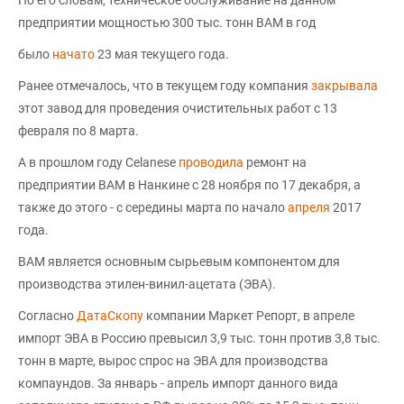
По его словам, техническое обслуживание на данном
предприятии мощностью 300 тыс. тонн ВАМ в год
было
начато
23 мая текущего года.
Ранее отмечалось, что в текущем году компания
закрывала
этот завод для проведения очистительных работ с 13
февраля по 8 марта.
А в прошлом году Celanese
проводила
ремонт на
предприятии ВАМ в Нанкине с 28 ноября по 17 декабря, а
также до этого - с середины марта по начало
апреля
2017
года.
ВАМ является основным сырьевым компонентом для
производства этилен-винил-ацетата (ЭВА).
Согласно
ДатаСкопу
компании Маркет Репорт, в апреле
импорт ЭВА в Россию превысил 3,9 тыс. тонн против 3,8 тыс.
тонн в марте, вырос спрос на ЭВА для производства
компаундов. За январь - апрель импорт данного вида