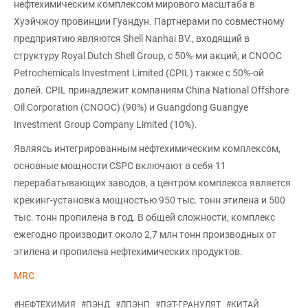
нефтехимическим комплексом мирового масштаба в
Хуэйчжоу провинции Гуандун. Партнерами по совместному
предприятию являются Shell Nanhai BV., входящий в
структуру Royal Dutch Shell Group, с 50%-ми акций, и CNOOC
Petrochemicals Investment Limited (CPIL) также с 50%-ой
долей. CPIL принадлежит компаниям China National Offshore
Oil Corporation (CNOOC) (90%) и Guangdong Guangye
Investment Group Company Limited (10%).
Являясь интегрированным нефтехимическим комплексом,
основные мощности CSPC включают в себя 11
перерабатывающих заводов, а центром комплекса является
крекинг-установка мощностью 950 тыс. тонн этилена и 500
тыс. тонн пропилена в год. В общей сложности, комплекс
ежегодно производит около 2,7 млн тонн производных от
этилена и пропилена нефтехимических продуктов.
MRC
#
НЕФТЕХИМИЯ
#
ПЭНД
#
ЛПЭНП
#
ПЭТ-ГРАНУЛЯТ
#
КИТАЙ