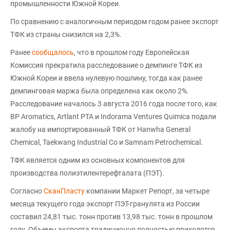
промышленности Южной Кореи.
По сравнению с аналогичным периодом годом ранее экспорт
ТФК из страны снизился на 2,3%.
Ранее
сообщалось
, что в прошлом году Европейская
Комиссия прекратила расследование о демпинге ТФК из
Южной Кореи и ввела нулевую пошлину, тогда как ранее
демпинговая маржа была определена как около 2%.
Расследование началось 3 августа 2016 года после того, как
BP Aromatics, Artlant PTA и Indorama Ventures Quimica подали
жалобу на импортированный ТФК от Hanwha General
Chemical, Taekwang Industrial Co и Samnam Petrochemical.
ТФК является одним из основных компонентов для
производства полиэтилентерефталата (ПЭТ).
Согласно
СканПласту
компании Маркет Репорт, за четыре
месяца текущего года экспорт ПЭТ-гранулята из России
составил 24,81 тыс. тонн против 13,98 тыс. тонн в прошлом
году. Объемы экспорта традиционно полностью приходятся