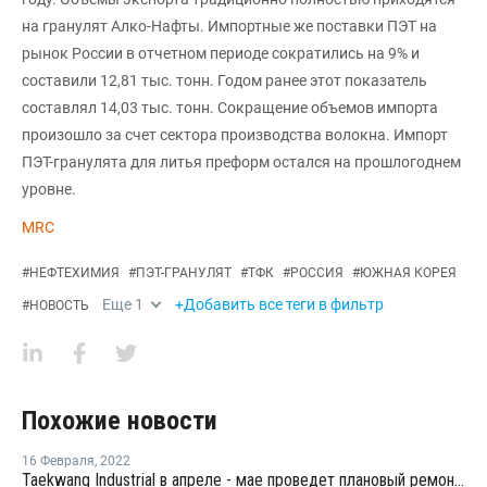
на гранулят Алко-Нафты. Импортные же поставки ПЭТ на
рынок России в отчетном периоде сократились на 9% и
составили 12,81 тыс. тонн. Годом ранее этот показатель
составлял 14,03 тыс. тонн. Сокращение объемов импорта
произошло за счет сектора производства волокна. Импорт
ПЭТ-гранулята для литья преформ остался на прошлогоднем
уровне.
MRC
#
НЕФТЕХИМИЯ
#
ПЭТ-ГРАНУЛЯТ
#
ТФК
#
РОССИЯ
#
ЮЖНАЯ КОРЕЯ
Еще
1
+Добавить все теги в фильтр
#
НОВОСТЬ
Похожие новости
16 Февраля
,
2022
Taekwang Industrial в апреле - мае проведет плановый ремонт на заводе АКН в Ульсане