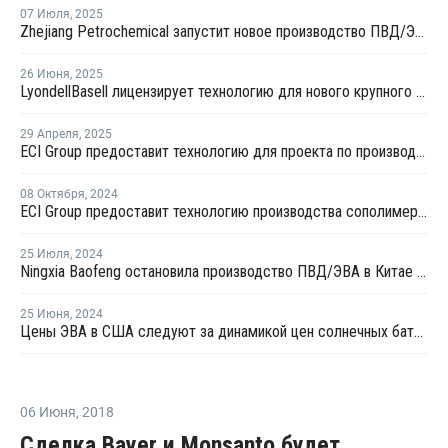
07 Июля
,
2025
Zhejiang Petrochemical запустит новое производство ПВД/ЭВА в первом квартале 2026 года
26 Июня
,
2025
LyondellBasell лицензирует технологию для нового крупного китайского полиолефинового комплекса
29 Апреля
,
2025
ECI Group предоставит технологию для проекта по производству сополимеров в Китае
08 Октября
,
2024
ECI Group предоставит технологию производства сополимеров для китайской Shaanxi Yanchang
25 Июля
,
2024
Ningxia Baofeng остановила производство ПВД/ЭВА в Китае на ремонт
25 Июня
,
2024
Цены ЭВА в США следуют за динамикой цен солнечных батарей
06 Июня
,
2018
Сделка Bayer и Monsanto будет