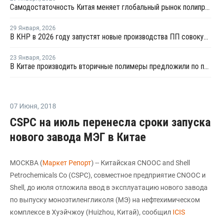
Самодостаточность Китая меняет глобальный рынок полипропилена
29 Января
,
2026
В КНР в 2026 году запустят новые производства ПП совокупной мощностью 4,9 млн тонн
23 Января
,
2026
В Китае производить вторичные полимеры предложили по принципу конструкторов LEGO
07 Июня
,
2018
CSPC на июль перенесла сроки запуска
нового завода МЭГ в Китае
МОСКВА (
Маркет Репорт
) -- Китайская CNOOC and Shell
Petrochemicals Co (CSPC), совместное предприятие CNOOC и
Shell, до июля отложила ввод в эксплуатацию нового завода
по выпуску моноэтиленгликоля (МЭ) на нефтехимическом
комплексе в Хуэйчжоу (Huizhou, Китай), сообщил
ICIS