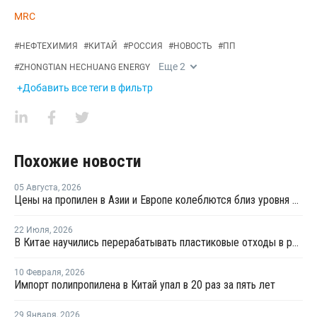
MRC
#
НЕФТЕХИМИЯ
#
КИТАЙ
#
РОССИЯ
#
НОВОСТЬ
#
ПП
Еще
2
#
ZHONGTIAN HECHUANG ENERGY
+Добавить все теги в фильтр
Похожие новости
05 Августа
,
2026
Цены на пропилен в Азии и Европе колеблются близ уровня в USD1000
22 Июля
,
2026
В Китае научились перерабатывать пластиковые отходы в реактивное топливо с эффективностью 82%
10 Февраля
,
2026
Импорт полипропилена в Китай упал в 20 раз за пять лет
29 Января
,
2026