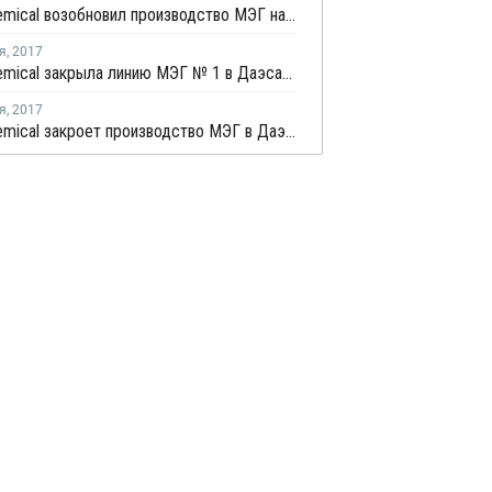
Lotte Chemical возобновил производство МЭГ на линии№1 в Даэсане
я
,
2017
Lotte Chemical закрыла линию МЭГ № 1 в Даэсане на ремонт
я
,
2017
Lotte Chemical закроет производство МЭГ в Даэсане на ремонт 15 октября