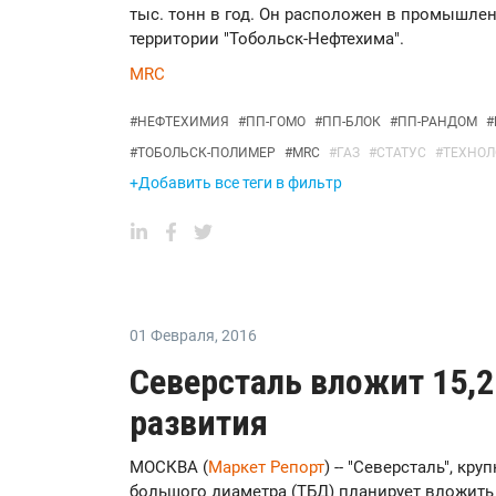
тыс. тонн в год. Он расположен в промышлен
территории "Тобольск-Нефтехима".
MRC
#
НЕФТЕХИМИЯ
#
ПП-ГОМО
#
ПП-БЛОК
#
ПП-РАНДОМ
#
#
ТОБОЛЬСК-ПОЛИМЕР
#
MRC
#
ГАЗ
#
СТАТУС
#
ТЕХНОЛ
+Добавить все теги в фильтр
01 Февраля
,
2016
Северсталь вложит 15,2
развития
МОСКВА (
Маркет Репорт
) -- "Северсталь", к
большого диаметра (ТБД) планирует вложить 1