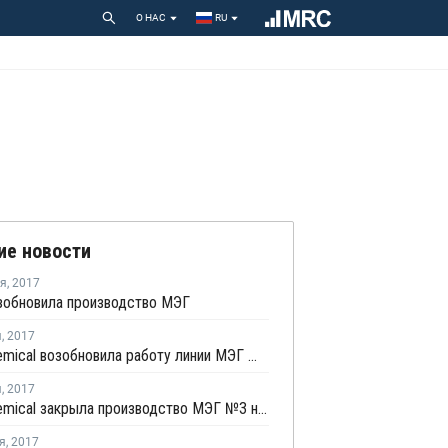
О НАС
RU
ие новости
ря
,
2017
зобновила производство МЭГ
я
,
2017
Lotte Chemical возобновила работу линии МЭГ № 3 в Йосу после ремонта
я
,
2017
Lotte Chemical закрыла производство МЭГ №3 на ремонт
я
,
2017