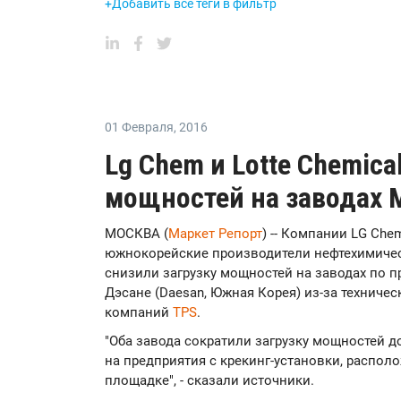
+Добавить все теги в фильтр
01 Февраля
,
2016
Lg Chem и Lotte Chemica
мощностей на заводах 
МОСКВА (
Маркет Репорт
) -- Компании LG Che
южнокорейские производители нефтехимичес
снизили загрузку мощностей на заводах по 
Дэсане (Daesan, Южная Корея) из-за техниче
компаний
TPS
.
"Оба завода сократили загрузку мощностей д
на предприятия с крекинг-установки, распо
площадке", - сказали источники.