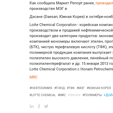
Как сообщала Маркет Репорт ранее,
проводи
производстве МЭГ в
Дэсане (Daesan, Южная Корея) в октябре-ноябр
Lotte Chemical Corporation - корейская комп
производством и продажей нефтехимической
производит две категории продуктов: моно
компанией мономеры включают этилен, пропи
(БТК), чистую терефталевую кислоту (ТФК), эт
полимерной продукции компания выпускает 
полиэтилен высокого давления, линейный п
полиэтилентерефталат и др. 15 января 2013 
Lotte Chemical Corporation с Honam Petrochemi
MRC
#
НЕФТЕХИМИЯ
#
ПЭНД
#
ТФК
#
МЭГ
#
ЮЖНАЯ КОРЕЯ
+Доба
#
LOTTE CHEMICAL
#
MRC
#
ЛИНИЯ
#
ПОЛИМЕРЫ