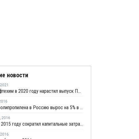
ие новости
2021
Томскнефтехим в 2020 году нарастил выпуск ПП и ПЭ почти на 2%
2016
Импорт полипропилена в Россию вырос на 5% в январе - мае 2016 года
,
2016
СИБУР в 2015 году сократил капитальные затраты на 9%
2016