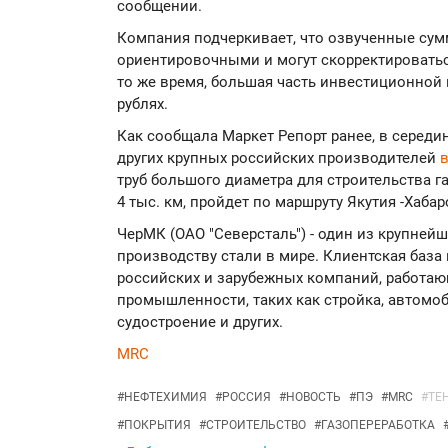
сообщении.
Компания подчеркивает, что озвученные су
ориентировочными и могут скорректироваться
то же время, большая часть инвестиционно
рублях.
Как сообщала Маркет Репорт ранее, в середин
других крупных российских производителей
труб большого диаметра для строительства г
4 тыс. км, пройдет по маршруту Якутия -Хабар
ЧерМК (ОАО "Северсталь") - один из крупней
производству стали в мире. Клиентская база
российских и зарубежных компаний, работаю
промышленности, таких как стройка, автомо
судостроение и других.
MRC
#
НЕФТЕХИМИЯ
#
РОССИЯ
#
НОВОСТЬ
#
ПЭ
#
MRC
#
ТЕ
#
ПОКРЫТИЯ
#
СТРОИТЕЛЬСТВО
#
ГАЗОПЕРЕРАБОТКА