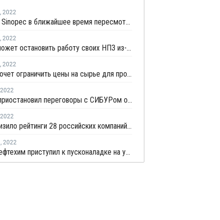
,
2022
СИБУР и Sinopec в ближайшее время пересмотрят стратегию проекта Амурского ГХК
,
2022
Лукойл может остановить работу своих НПЗ из-за введения западных санкций
,
2022
СИБУР хочет ограничить цены на сырье для производства нефтехимической продукции
2022
Sinopec приостановил переговоры с СИБУРом об инвестициях в нефтехимический завод в России
2022
Fitch понизило рейтинги 28 российских компаний до "CC", включая СИБУР, "Газпром нефть", Лукойл, Башнефть и КОС
я
,
2022
ЗапСибНефтехим приступил к пусконаладке на установке дегидрирования пропана в рамках ее модернизации