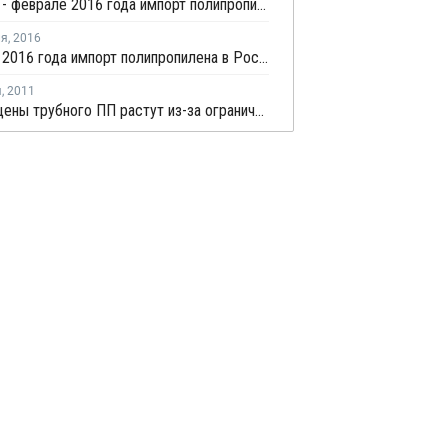
В январе - феврале 2016 года импорт полипропилена в Россию вырос на 3%
ля
,
2016
В январе 2016 года импорт полипропилена в Россию вырос на 27%
я
,
2011
В Китае цены трубного ПП растут из-за ограниченного предложения