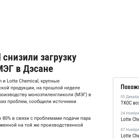
l снизили загрузку
МЭГ в Дэсане
m и Lotte Chemical, крупные
Похож
кой продукции, на прошлой неделе
производству моноэтиленгликоля (МЭГ) в
05 Декаб
ских проблем, сообщили источники
TKOC во
24 Ноябр
о 80% в связи с проблемами подачи пара
ложенной на той же производственной
07 Ноябр