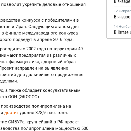
е позволит укрепить деловые отношения
12 Февра
ководства конкурса с победителями в
истан и Иран. Следующим этапом для
14 Ноябр
е в финале международного конкурса
орого подведут в апреле 2016 года.
оводится с 2002 года на территории 49
ринимают предприятия из различных
цина, фармацевтика, здоровый образ
. Проект направлен на выявление
приятий для дальнейшего продвижения
ределами.
с, а также обладает консультативным
ета ООН (ЭКОСОС).
 производства полипропилена на
 и
достиг
уровня 378,9 тыс. тонн.
ятие СИБУРа, крупнейший в РФ проект
изводства полипропилена мощностью 500