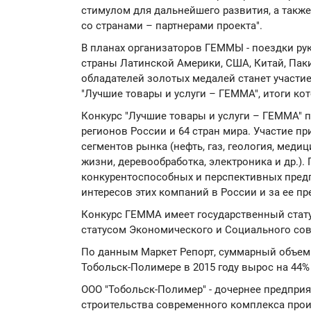
стимулом для дальнейшего развития, а такж
со странами – партнерами проекта".
В планах организаторов ГЕММЫ - поездки ру
страны Латинской Америки, США, Китай, Пак
обладателей золотых медалей станет участи
"Лучшие товары и услуги – ГЕММА", итоги кот
Конкурс "Лучшие товары и услуги – ГЕММА" пр
регионов России и 64 стран мира. Участие п
сегментов рынка (нефть, газ, геология, меди
жизни, деревообработка, электроника и др.)
конкурентоспособных и перспективных пред
интересов этих компаний в России и за ее п
Конкурс ГЕММА имеет государственный стату
статусом Экономического и Социального сов
По данным Маркет Репорт, суммарный объем
Тобольск-Полимере в 2015 году вырос на 44%
ООО "Тобольск-Полимер" - дочернее предпри
строительства современного комплекса про