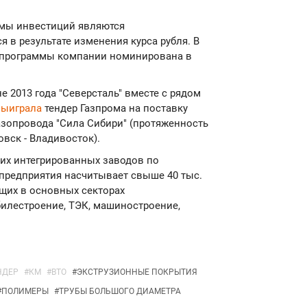
ммы инвестиций являются
 в результате изменения курса рубля. В
й программы компании номинирована в
е 2013 года "Северсталь" вместе с рядом
выиграла
тендер Газпрома на поставку
азопровода "Сила Сибири" (протяженность
овск - Владивосток).
ших интегрированных заводов по
 предприятия насчитывает свыше 40 тыс.
щих в основных секторах
билестроение, ТЭК, машиностроение,
НДЕР
#
КМ
#
ВТО
#
ЭКСТРУЗИОННЫЕ ПОКРЫТИЯ
#
ПОЛИМЕРЫ
#
ТРУБЫ БОЛЬШОГО ДИАМЕТРА