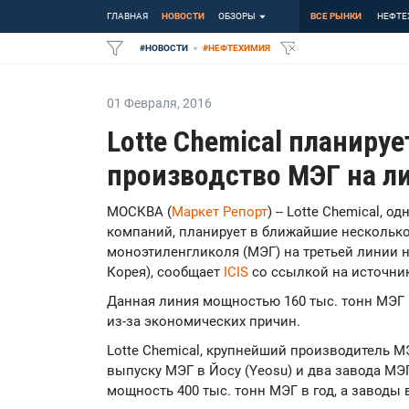
ГЛАВНАЯ
НОВОСТИ
ОБЗОРЫ
ВСЕ РЫНКИ
НЕФТЕ
#
НОВОСТИ
#
НЕФТЕХИМИЯ
01 Февраля
,
2016
Lotte Chemical планиру
производство МЭГ на ли
МОСКВА (
Маркет Репорт
) -- Lotte Chemical, 
компаний, планирует в ближайшие нескольк
моноэтиленгликоля (МЭГ) на третьей линии н
Корея), сообщает
ICIS
со ссылкой на источни
Данная линия мощностью 160 тыс. тонн МЭГ 
из-за экономических причин.
Lotte Chemical, крупнейший производитель М
выпуску МЭГ в Йосу (Yeosu) и два завода МЭ
мощность 400 тыс. тонн МЭГ в год, а заводы в