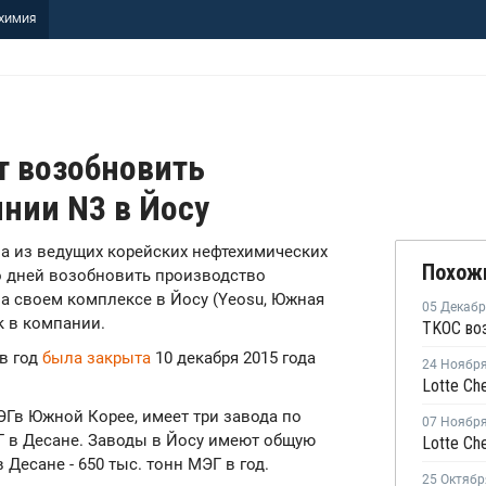
ХИМИЯ
ет возобновить
нии N3 в Йосу
одна из ведущих корейских нефтехимических
Похож
о дней возобновить производство
а своем комплексе в Йосу (Yeosu, Южная
05 Декаб
к в компании.
TKOC во
в год
была закрыта
10 декабря 2015 года
24 Ноябр
ЭГв Южной Корее, имеет три завода по
07 Ноябр
Г в Десане. Заводы в Йосу имеют общую
 Десане - 650 тыс. тонн МЭГ в год.
25 Октябр