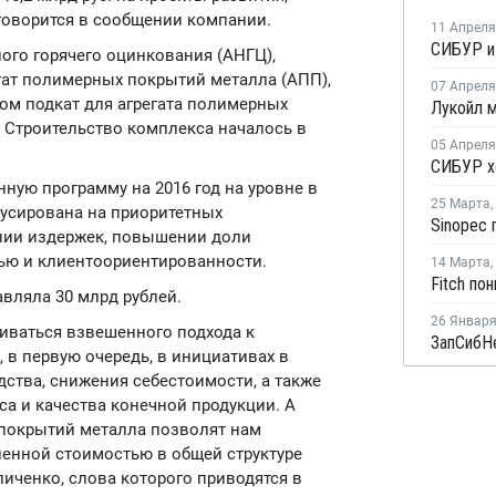
говорится в сообщении компании.
11 Апреля
ого горячего оцинкования (АНГЦ),
егат полимерных покрытий металла (АПП),
07 Апреля
том подкат для агрегата полимерных
. Строительство комплекса началось в
05 Апреля
нную программу на 2016 год на уровне в
25 Марта
,
кусирована на приоритетных
ении издержек, повышении доли
ью и клиентоориентированности.
14 Марта
,
вляла 30 млрд рублей.
26 Январ
иваться взвешенного подхода к
 в первую очередь, в инициативах в
тва, снижения себестоимости, а также
а и качества конечной продукции. А
 покрытий металла позволят нам
енной стоимостью в общей структуре
личенко, слова которого приводятся в