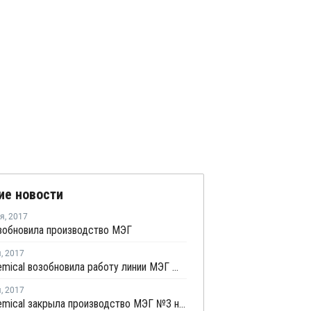
ие новости
ря
,
2017
зобновила производство МЭГ
я
,
2017
Lotte Chemical возобновила работу линии МЭГ № 3 в Йосу после ремонта
я
,
2017
Lotte Chemical закрыла производство МЭГ №3 на ремонт