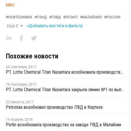
MRC
#
НЕФТЕХИМИЯ
#
ПЭНД
#
ПЭВД
#
ЛПЭНП
#
МАЛАЙЗИЯ
#
РОССИЯ
Еще
5
+Добавить все теги в фильтр
Похожие новости
26 Сентября
,
2017
PT. Lotte Chemical Titan Nusantara возобновила производство на заводе №3 по выпуску ЛПНП в Индонезии
19 Сентября
,
2017
PT. Lotte Chemical Titan Nusantara закрыла линию №1 по выпуску ЛПНП из-за нехватки сырья
22 Августа
,
2017
Petronas возобновил производство ПВД в Кертехе
14 Апреля
,
2016
Petlin возобновила производство на заводе ПВД в Малайзии