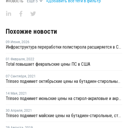
Еще
5
+Добавить все теги в фильтр
#
НОВОСТЬ
Похожие новости
09 Июня
,
2026
Инфраструктура переработки полистирола расширяется в Северной Америке
01 Февраля
,
2022
Total повышает февральские цены ПС в США
07 Сентября
,
2021
Trinseo поднимет октябрьские цены на бутадиен-стирольные латексы для Северной Америки
14 Мая
,
2021
Trinseo поднимет июньские цены на стирол-акриловые и акриловые латексы для Северной Америки
30 Апреля
,
2021
Trinseo поднимет майские цены на бутадиен-стирольные, стирол-акриловые латексы для Северной Америки
29 Августа
,
2019