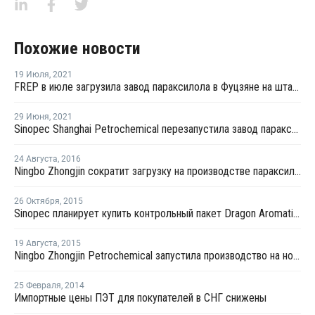
Похожие новости
19 Июля
,
2021
FREP в июле загрузила завод параксилола в Фуцзяне на штатном уровне
29 Июня
,
2021
Sinopec Shanghai Petrochemical перезапустила завод параксилола № 1 после планового ремонта
24 Августа
,
2016
Ningbo Zhongjin сократит загрузку на производстве параксилола в Китае
26 Октября
,
2015
Sinopec планирует купить контрольный пакет Dragon Aromatics
19 Августа
,
2015
Ningbo Zhongjin Petrochemical запустила производство на новом заводе параксилола в Китае
25 Февраля
,
2014
Импортные цены ПЭТ для покупателей в СНГ снижены