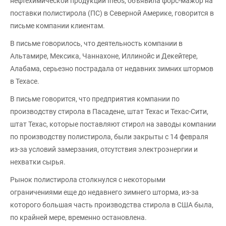
нефтехимической продукции Ineos, объявила форс-мажор на
поставки полистирола (ПС) в Северной Америке, говорится в
письме компании клиентам.
В письме говорилось, что деятельность компании в
Альтамире, Мексика, Чаннахоне, Иллинойс и Декейтере,
Алабама, серьезно пострадала от недавних зимних штормов
в Техасе.
В письме говорится, что предприятия компании по
производству стирола в Пасадене, штат Техас и Техас-Сити,
штат Техас, которые поставляют стирол на заводы компании
по производству полистирола, были закрыты с 14 февраля
из-за условий замерзания, отсутствия электроэнергии и
нехватки сырья.
Рынок полистирола столкнулся с некоторыми
ограничениями еще до недавнего зимнего шторма, из-за
которого большая часть производства стирола в США была,
по крайней мере, временно остановлена.