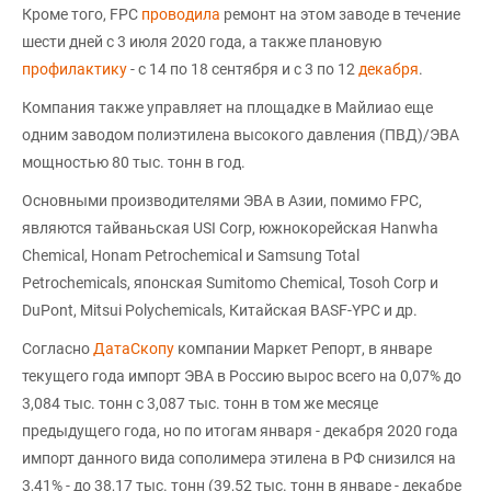
Кроме того, FPC
проводила
ремонт на этом заводе в течение
шести дней с 3 июля 2020 года, а также плановую
профилактику
- с 14 по 18 сентября и с 3 по 12
декабря
.
Компания также управляет на площадке в Майлиао еще
одним заводом полиэтилена высокого давления (ПВД)/ЭВА
мощностью 80 тыс. тонн в год.
Основными производителями ЭВА в Азии, помимо FPC,
являются тайваньская USI Corp, южнокорейская Hanwha
Chemical, Honam Petrochemical и Samsung Total
Petrochemicals, японская Sumitomo Chemical, Tosoh Corp и
DuPont, Mitsui Polychemicals, Китайская BASF-YPC и др.
Согласно
ДатаСкопу
компании Маркет Репорт, в январе
текущего года импорт ЭВА в Россию вырос всего на 0,07% до
3,084 тыс. тонн с 3,087 тыс. тонн в том же месяце
предыдущего года, но по итогам января - декабря 2020 года
импорт данного вида сополимера этилена в РФ снизился на
3,41% - до 38,17 тыс. тонн (39,52 тыс. тонн в январе - декабре