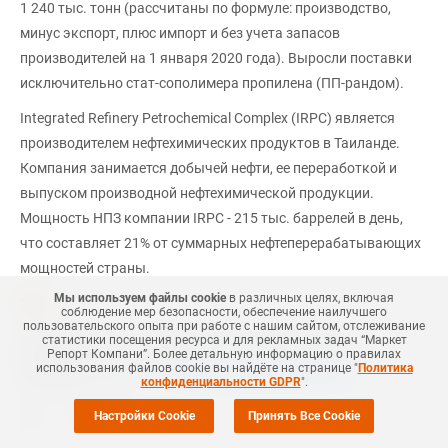
1 240 тыс. тонн (рассчитаны по формуле: производство,
минус экспорт, плюс импорт и без учета запасов
производителей на 1 января 2020 года). Выросли поставки
исключительно стат-сополимера пропилена (ПП-рандом).
Integrated Refinery Petrochemical Complex (IRPC) является
производителем нефтехимических продуктов в Таиланде.
Компания занимается добычей нефти, ее переработкой и
выпуском производной нефтехимической продукции.
Мощность НПЗ компании IRPC - 215 тыс. баррелей в день,
что составляет 21% от суммарных нефтеперерабатывающих
мощностей страны.
Мы используем файлы cookie
в различных целях, включая
MRC
соблюдение мер безопасности, обеспечение наилучшего
пользовательского опыта при работе с нашим сайтом, отслеживание
статистики посещения ресурса и для рекламных задач “Маркет
#
НЕФТЕХИМИЯ
#
ПП-РАНДОМ
#
ПЭНД
#
ПЭВД
#
РОССИЯ
Репорт Компани”. Более детальную информацию о правилах
использования файлов cookie вы найдёте на странице "
Политика
Еще
7
+Добавить все теги в фильтр
#
ТАИЛАНД
конфиденциальности GDPR
".
Настройки Cookie
Принять Все Cookie