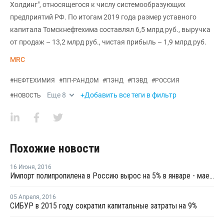
Холдинг", относящегося к числу системообразующих
предприятий РФ. По итогам 2019 года размер уставного
капитала Томскнефтехима составлял 6,5 млрд руб., выручка
от продаж – 13,2 млрд руб., чистая прибыль – 1,9 млрд руб.
MRC
#
НЕФТЕХИМИЯ
#
ПП-РАНДОМ
#
ПЭНД
#
ПЭВД
#
РОССИЯ
Еще
8
+Добавить все теги в фильтр
#
НОВОСТЬ
Похожие новости
16 Июня
,
2016
Импорт полипропилена в Россию вырос на 5% в январе - мае 2016 года
05 Апреля
,
2016
СИБУР в 2015 году сократил капитальные затраты на 9%