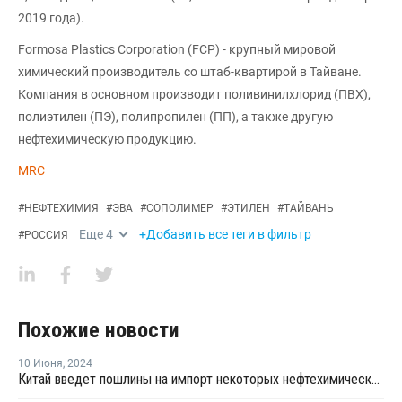
2019 года).
Formosa Plastics Corporation (FCP) - крупный мировой
химический производитель со штаб-квартирой в Тайване.
Компания в основном производит поливинилхлорид (ПВХ),
полиэтилен (ПЭ), полипропилен (ПП), а также другую
нефтехимическую продукцию.
MRC
#
НЕФТЕХИМИЯ
#
ЭВА
#
СОПОЛИМЕР
#
ЭТИЛЕН
#
ТАЙВАНЬ
Еще
4
+Добавить все теги в фильтр
#
РОССИЯ
Похожие новости
10 Июня
,
2024
Китай введет пошлины на импорт некоторых нефтехимических продуктов из Тайваня