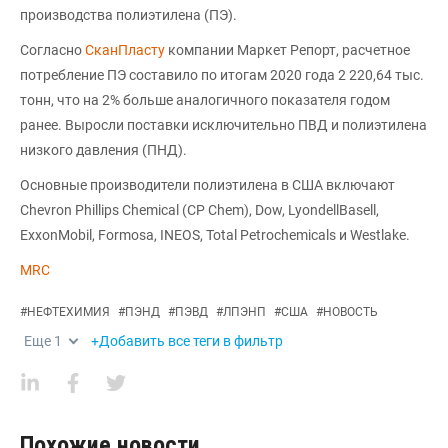
производства полиэтилена (ПЭ).
Согласно
СканПласту
компании Маркет Репорт, расчетное
потребление ПЭ составило по итогам 2020 года 2 220,64 тыс.
тонн, что на 2% больше аналогичного показателя годом
ранее. Выросли поставки исключительно ПВД и полиэтилена
низкого давления (ПНД).
Основные производители полиэтилена в США включают
Chevron Phillips Chemical (CP Chem), Dow, LyondellBasell,
ExxonMobil, Formosa, INEOS, Total Petrochemicals и Westlake.
MRC
#
НЕФТЕХИМИЯ
#
ПЭНД
#
ПЭВД
#
ЛПЭНП
#
США
#
НОВОСТЬ
Еще
1
+Добавить все теги в фильтр
Похожие новости