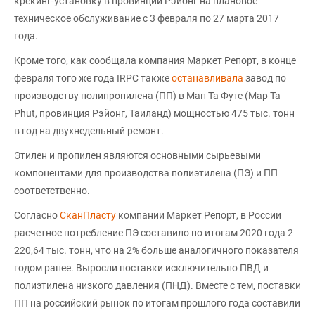
крекинг-установку в провинции Рэйонг на плановое
техническое обслуживание с 3 февраля по 27 марта 2017
года.
Кроме того, как сообщала компания Маркет Репорт, в конце
февраля того же года IRPC также
останавливала
завод по
производству полипропилена (ПП) в Мап Та Футе (Map Ta
Phut, провинция Рэйонг, Таиланд) мощностью 475 тыс. тонн
в год на двухнедельный ремонт.
Этилен и пропилен являются основными сырьевыми
компонентами для производства полиэтилена (ПЭ) и ПП
соответственно.
Согласно
СканПласту
компании Маркет Репорт, в России
расчетное потребление ПЭ составило по итогам 2020 года 2
220,64 тыс. тонн, что на 2% больше аналогичного показателя
годом ранее. Выросли поставки исключительно ПВД и
полиэтилена низкого давления (ПНД). Вместе с тем, поставки
ПП на российский рынок по итогам прошлого года составили