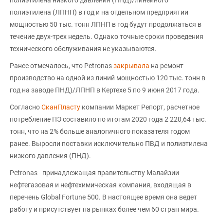
полиэтилена низкого давления (ПНД)/линейного
полиэтилена (ЛПНП) в год и на отдельном предприятии
мощностью 50 тыс. тонн ЛПНП в год будут продолжаться в
течение двух-трех недель. Однако точные сроки проведения
технического обслуживания не указываются.
Ранее отмечалось, что Petronas
закрывала
на ремонт
производство на одной из линий мощностью 120 тыс. тонн в
год на заводе ПНД)/ЛПНП в Кертехе 5 по 9 июня 2017 года.
Согласно
СканПласту
компании Маркет Репорт, расчетное
потребление ПЭ составило по итогам 2020 года 2 220,64 тыс.
тонн, что на 2% больше аналогичного показателя годом
ранее. Выросли поставки исключительно ПВД и полиэтилена
низкого давления (ПНД).
Petronas - принадлежащая правительству Малайзии
нефтегазовая и нефтехимическая компания, входящая в
перечень Global Fortune 500. В настоящее время она ведет
работу и присутствует на рынках более чем 60 стран мира.