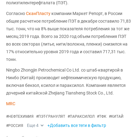
полиэтилентерефталата (ПЭТ).
Согласно
СканПласту
компании Маркет Репорт, в России
общее расчетное потребление ПЭТ в декабре составило 71,83
тыс. тонн, что на 8% выше показателя потребления за тот же
месяц 2019 года. Всего за 2020 год объем потребления ПЭТ
во всех секторах (литье, нити/волокна, пленки) снизился на
17% относительно уровня 2019 года и составил 717,31 тыс.
тонн.
Ningbo Zhongjin Petrochemical Co Ltd. со штаб-квартирой в
Нинбо (Китай) производит нефтехимическую продукцию,
включая бензол, ксилол и параксилол. Компания является
дочерней китайской Zhejiang Tiansheng Stock Co., Ltd.
MRC
#
НЕФТЕХИМИЯ
#
ПЭТ-ГРАНУЛЯТ
#
ПАРАКСИЛОЛ
#
ТФК
#
КИТАЙ
Еще
4
+Добавить все теги в фильтр
#
РОССИЯ