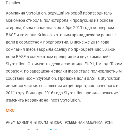
Plastics.
Компания Styrolution, ведущий мировой производитель
мономера стирола, полистирола и продукции на основе
стирола, была основана в октябре 2011 года концерном
BASF и компанией Ineos, которым принадлежали равные
доли в совместном предприятии. В июне же 2014 года
компания Ineos закрыла сделку по приобретению 50%-ой
доли BASF в совместном предприятии двух компаний -
Styrolution. Стоимость сделки составила EUR1,1 млрд. Таким
образом, по завершении сделки Ineos стала полновластным
собственником Styrolution. Продажа доли BASF в Styrolution
является частью соглашения акционеров, заключенного в
2011 году. В январе 2016 года Styrolution приняла решение
изменить название на Ineos Styrolution.
MRC
#
НЕФТЕХИМИЯ
#
ПСС/М
#
ПСВ-С
#
СЕВЕРНАЯ АМЕРИКА
#
СНГ