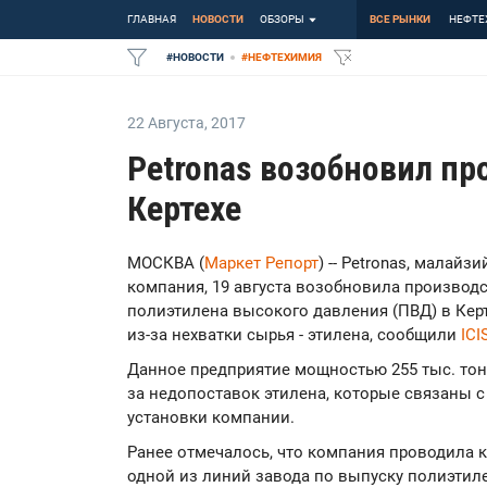
ГЛАВНАЯ
НОВОСТИ
ОБЗОРЫ
ВСЕ РЫНКИ
НЕФТЕ
#
НОВОСТИ
#
НЕФТЕХИМИЯ
22 Августа
,
2017
Petronas возобновил пр
Кертехе
МОСКВА (
Маркет Репорт
) -- Petronas, малай
компания, 19 августа возобновила производс
полиэтилена высокого давления (ПВД) в Керте
из-за нехватки сырья - этилена, сообщили
ICI
Данное предприятие мощностью 255 тыс. тон
за недопоставок этилена, которые связаны 
установки компании.
Ранее отмечалось, что компания проводила 
одной из линий завода по выпуску полиэтил