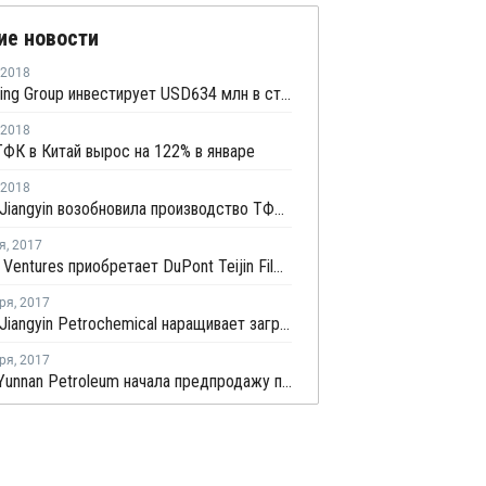
ие новости
2018
Xinfengming Group инвестирует USD634 млн в строительство производства ТФК в Китае
2018
ФК в Китай вырос на 122% в январе
2018
Hanbang Jiangyin возобновила производство ТФК в Китае
я
,
2017
Indorama Ventures приобретает DuPont Teijin Films
ря
,
2017
Hanbang Jiangyin Petrochemical наращивает загрузку производства ТФК в Китае
ря
,
2017
Sinopec Yunnan Petroleum начала предпродажу продукции с нового завода ароматических веществ в Китае