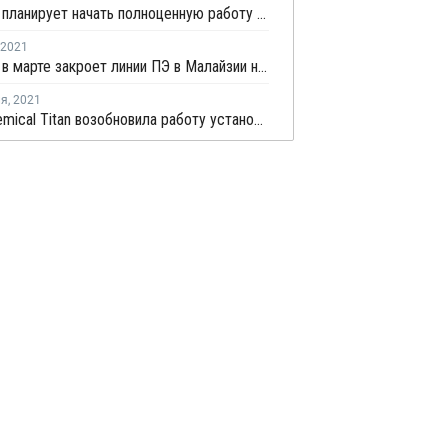
Petronas планирует начать полноценную работу в Джохоре во второй половине текущего года
2021
Petronas в марте закроет линии ПЭ в Малайзии на профилактику
ля
,
2021
Lotte Chemical Titan возобновила работу установки каткрекинга № 2 в Малайзии