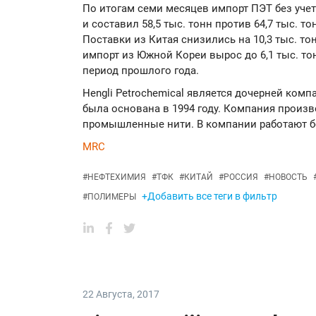
По итогам семи месяцев импорт ПЭТ без учет
и составил 58,5 тыс. тонн против 64,7 тыс. 
Поставки из Китая снизились на 10,3 тыс. тонн
импорт из Южной Кореи вырос до 6,1 тыс. тон
период прошлого года.
Hengli Petrochemical является дочерней комп
была основана в 1994 году. Компания произ
промышленные нити. В компании работают бо
MRC
#
НЕФТЕХИМИЯ
#
ТФК
#
КИТАЙ
#
РОССИЯ
#
НОВОСТЬ
+Добавить все теги в фильтр
#
ПОЛИМЕРЫ
22 Августа
,
2017