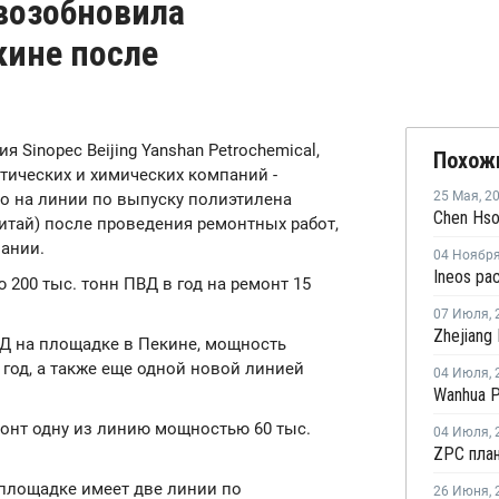
 возобновила
кине после
ия Sinopec Beijing Yanshan Petrochemical,
Похож
тических и химических компаний -
25 Мая
,
2
во на линии по выпуску полиэтилена
Китай) после проведения ремонтных работ,
ании.
04 Ноябр
00 тыс. тонн ПВД в год на ремонт 15
07 Июля
,
Д на площадке в Пекине, мощность
 год, а также еще одной новой линией
04 Июля
,
онт одну из линию мощностью 60 тыс.
04 Июля
,
е площадке имеет две линии по
26 Июня
,