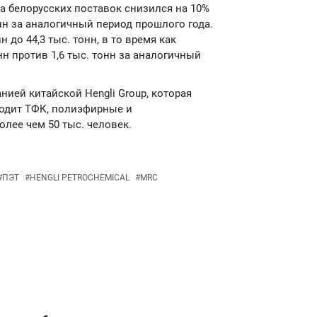
а белорусских поставок снизился на 10%
тонн за аналогичный период прошлого года.
 до 44,3 тыс. тонн, в то время как
н против 1,6 тыс. тонн за аналогичный
анией китайской Hengli Group, которая
водит ТФК, полиэфирные и
лее чем 50 тыс. человек.
#
ПЭТ
#
HENGLI PETROCHEMICAL
#
MRC