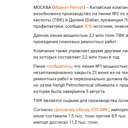
МОСКВА (
Маркет Репорт
) -- Китайская компан
возобновила производство на линии №2 по 
кислоты (ТФК) в Даляне (Dalian, провинция 
профилактики, сообщил
ICIS
источник, знако
Данная линия мощностью 2,2 млн тонн ТФК в 
проведения плановых ремонтных работ.
Компания также управляет двумя другими л
из которых составляет 2,2 млн тонн в год.
Ранее
сообщалось
, что линия №1 мощностью 
незапланированно закрыта 23 июня из-за те
ремонтных работ и первоначально должна бы
но затем Hengli Petrochemical объявила о п
которая была завершена 5 августа.
ТФК является сырьем для производства поли
Согласно
Ценовому обзору ICIS-MRC
, импорт
июле составили 7,5 тыс. тонн против 8,9 тыс
импорт достигал 11,5 тыс. тонн.