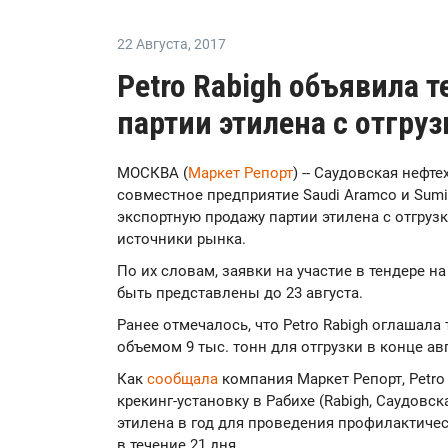
22 Августа
,
2017
Petro Rabigh объявила 
партии этилена с отгруз
МОСКВА (
Маркет Репорт
) -- Саудовская нефт
совместное предприятие Saudi Aramco и Sumi
экспортную продажу партии этилена с отгрузк
источники рынка.
По их словам, заявки на участие в тендере н
быть представлены до 23 августа.
Ранее отмечалось, что Petro Rabigh оглашала
объемом 9 тыс. тонн для отгрузки в конце авг
Как
сообщала
компания Маркет Репорт, Petro 
крекинг-установку в Рабихе (Rabigh, Саудовс
этилена в год для проведения профилактиче
в течение 21 дня.