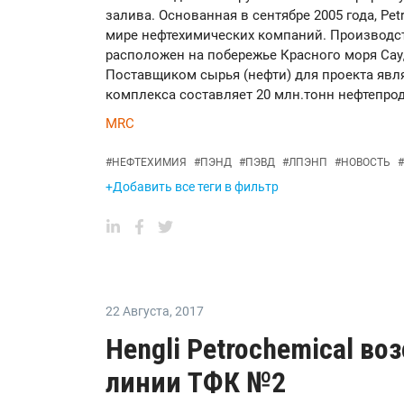
залива. Основанная в сентябре 2005 года, Pet
мире нефтехимических компаний. Производст
расположен на побережье Красного моря Сауд
Поставщиком сырья (нефти) для проекта явля
комплекса составляет 20 млн.тонн нефтепрод
MRC
#
НЕФТЕХИМИЯ
#
ПЭНД
#
ПЭВД
#
ЛПЭНП
#
НОВОСТЬ
#
+Добавить все теги в фильтр
22 Августа
,
2017
Hengli Petrochemical во
линии ТФК №2