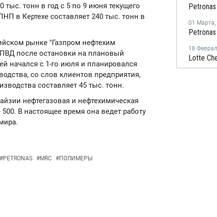
тыс. тонн в год с 5 по 9 июня текущего
П в Кертехе составляет 240 тыс. тонн в
01 Марта
,
сийском рынке "Газпром нефтехим
18 Февра
а ПВД после остановки на плановый
й начался с 1-го июля и планировался
зводства, со слов клиентов предприятия,
изводства составляет 45 тыс. тонн.
лайзии нефтегазовая и нефтехимическая
e 500. В настоящее время она ведет работу
мира.
#
PETRONAS
#
MRC
#
ПОЛИМЕРЫ