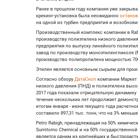
Ранее в прошлом году компания уже закрывала
крекинг-установка была неожиданно
остано
на одной из турбин предприятия и возобнови
Производственный комплекс компании в Rab
производству полиэтилена низкого давления
предприятия по выпуску линейного полиэтил
завод по производству моноэтиленгликоля (М
производство полипропилена мощностью 700 
Этилен является основным сырьем для произ
Согласно обзору
ДатаСкоп
компании Маркет 
низкого давления (ПНД) и полиэтилена высо
2017 года показали отрицательную динамику
течение нескольких лет продолжает демонст
итогам января - июня текущего года расчетн
составило 897,31 тыс. тонн, что на 3% меньш
Petro Rabigh, принадлежащая на 50% химичес
Sumitomo Chemical и на 50% государственной
является одним из крупнейших и быстрораст