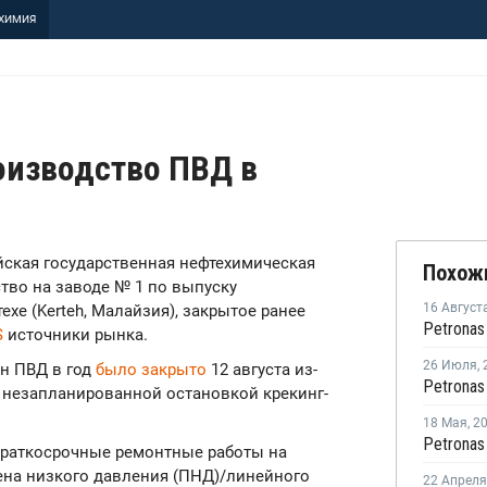
ХИМИЯ
оизводство ПВД в
зийская государственная нефтехимическая
Похож
тво на заводе № 1 по выпуску
16 Август
хе (Kerteh, Малайзия), закрытое ранее
S
источники рынка.
26 Июля
,
н ПВД в год
было закрыто
12 августа из-
с незапланированной остановкой крекинг-
18 Мая
,
2
краткосрочные ремонтные работы на
ена низкого давления (ПНД)/линейного
22 Апреля