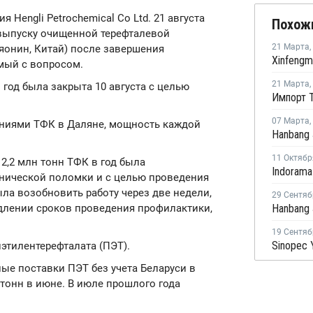
ия Hengli Petrochemical Co Ltd. 21 августа
Похож
выпуску очищенной терефталевой
21 Марта
,
Ляонин, Китай) после завершения
мый с вопросом.
21 Марта
,
год была закрыта 10 августа с целью
Импорт Т
07 Марта
,
иниями ТФК в Даляне, мощность каждой
11 Октябр
2,2 млн тонн ТФК в год была
хнической поломки и с целью проведения
ла возобновить работу через две недели,
29 Сентяб
родлении сроков проведения профилактики,
19 Сентяб
этилентерефталата (ПЭТ).
ные поставки ПЭТ без учета Беларуси в
. тонн в июне. В июле прошлого года