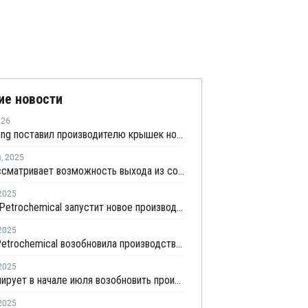
ие новости
026
Chen Hsong поставил производителю крышек новую серию двухкомпонентных ТПА
я
,
2025
Ineos рассматривает возможность выхода из совместного предприятия Sinopec Petchems
2025
Zhejiang Petrochemical запустит новое производство ПВД/ЭВА в первом квартале 2026 года
2025
Wanhua Petrochemical возобновила производство ПВД в Китае
2025
ZPC планирует в начале июля возобновить производство
2025