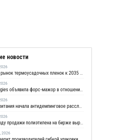
ие новости
2026
Мировой рынок термоусадочных пленок к 2035 году может вырасти на 70%
2026
TotalEnergies объявила форс-мажор в отношении поставок металлоценового ПЭ в Бельгии
2026
Великобритания начала антидемпинговое расследование в отношении импорта ЛПНП из США
2026
В 2025 году продажи полиэтилена на бирже выросли почти в 13 раз
,
2026
ФАС проверит производителей гибкой упаковки на согласованное повышение цен