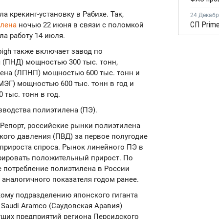
 крекинг-установку в Рабихе. Так,
24 Декаб
влена
ночью 22 июня в связи с поломкой
ла работу 14 июля.
igh также включает завод по
 (ПНД) мощностью 300 тыс. тонн,
ена (ЛПНП) мощностью 600 тыс. тонн и
ЭГ) мощностью 600 тыс. тонн в год и
тыс. тонн в год.
водства полиэтилена (ПЭ).
Репорт, российские рынки полиэтилена
кого давления (ПВД) за первое полугодие
 прироста спроса. Рынок линейного ПЭ в
рировать положительный прирост. По
ое потребление полиэтилена в России
е аналогичного показателя годом ранее.
кому подразделению японского гиганта
 Saudi Aramco (Саудовская Аравия)
ущих предприятий региона Персидского