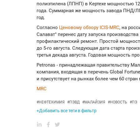
полиэтилена (ЛПНП) в Кертехе мощностью 120 
года. Суммарная же мощность завода ПНД/ЛПН
год.
Согласно
Ценовому обзору ICIS-MRC
, на рос
Салават" перенес дату запуска производств
профилактический ремонт. Простой мощносте
до 5-го августа. Следующая дата старта прои
третья декада августа. Годовая мощность про
Petronas - принадлежащая правительству Ма
компания, входящая в перечень Global Fortun
и присутствует на рынках более чем 60 стран 
MRC
#
НЕФТЕХИМИЯ
#
ПЭВД
#
МАЛАЙЗИЯ
#
НОВОСТЬ
#
ПЭ
+Добавить все теги в фильтр