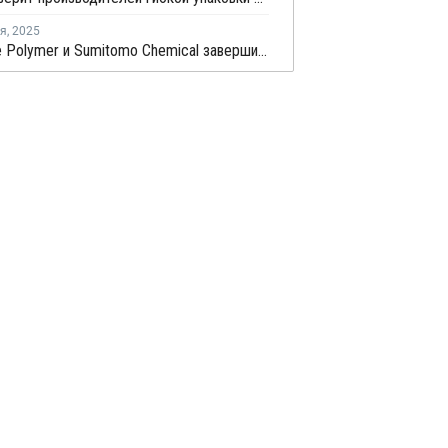
ря
,
2025
СП Prime Polymer и Sumitomo Chemical завершили интеграцию бизнеса по производству ПП и ЛПНП в Японии