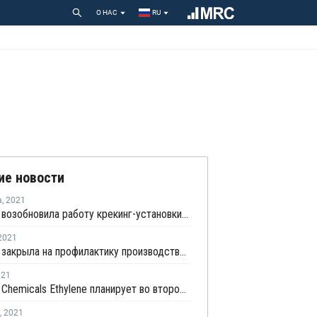
О НАС
RU
ие новости
а
,
2021
Petronas возобновила работу крекинг-установки в Малайзии
2021
Petronas закрыла на профилактику производство ЛПНП/ПНД в Малайзии
021
Petronas Chemicals Ethylene планирует во второй половине июня закрыть крекинг-установку №2 на ремонт
,
2021