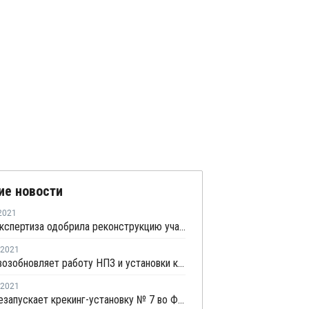
ие новости
2021
Главгосэкспертиза одобрила реконструкцию участка переработки углеводородного сырья для полимеров на ЗапСибНефтехиме
2021
Chevron возобновляет работу НПЗ и установки каткрекинга в Пасадене
2021
Dow перезапускает крекинг-установку № 7 во Фрипорте