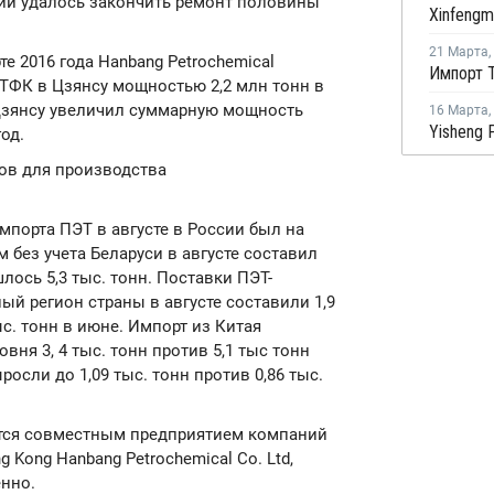
ии удалось закончить ремонт половины
21 Марта
,
е 2016 года Hanbang Petrochemical
Импорт Т
 ТФК в Цзянсу мощностью 2,2 млн тонн в
 Цзянсу увеличил суммарную мощность
16 Марта
,
од.
ов для производства
импорта ПЭТ в августе в России был на
 без учета Беларуси в августе составил
шлось 5,3 тыс. тонн. Поставки ПЭТ-
ый регион страны в августе составили 1,9
тыс. тонн в июне. Импорт из Китая
вня 3, 4 тыс. тонн против 5,1 тыс тонн
осли до 1,09 тыс. тонн против 0,86 тыс.
ляется совместным предприятием компаний
ng Kong Hanbang Petrochemical Co. Ltd,
енно.