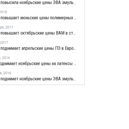
Celanese повысила ноябрьские цены ЭВА эмульсий в Северной и Южной Америке
2018
Celanese повышает июньские цены полимерных эмульсий для стран Северной и Южной Америки
ря
,
2017
Celanese повышает октябрьские цены ВАМ в странах Северной и Южной Америки
2017
Celanese поднимает апрельские цены ПЭ в Европе, Азии, на Ближнем Востоке и в Северной и Южной Америке
я
,
2016
Trinseo поднимает ноябрьские цены на латексы для Северной Америки
я
,
2016
Celanese поднимет ноябрьские цены ЭВА эмульсий для стран Северной и Латинской Америки