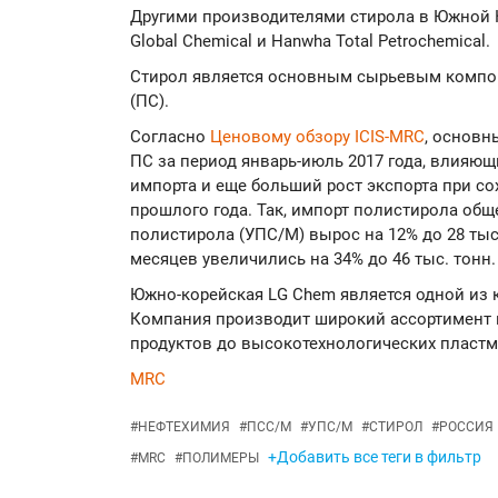
Другими производителями стирола в Южной Ко
Global Chemical и Hanwha Total Petrochemical.
Стирол является основным сырьевым компо
(ПС).
Согласно
Ценовому обзору ICIS-MRC
, основн
ПС за период январь-июль 2017 года, влияющ
импорта и еще больший рост экспорта при со
прошлого года. Так, импорт полистирола общ
полистирола (УПС/М) вырос на 12% до 28 тыс
месяцев увеличились на 34% до 46 тыс. тонн.
Южно-корейская LG Chem является одной из 
Компания производит широкий ассортимент п
продуктов до высокотехнологических пластм
MRC
#
НЕФТЕХИМИЯ
#
ПСС/М
#
УПС/М
#
СТИРОЛ
#
РОССИЯ
+Добавить все теги в фильтр
#
MRC
#
ПОЛИМЕРЫ