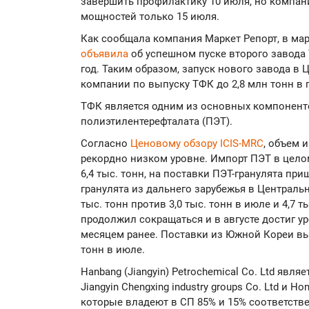
завершить профилактику 10 июля, но компан
мощностей только 15 июля.
Как сообщала компания Маркет Репорт, в март
объявила
об успешном пуске второго завода
год. Таким образом, запуск нового завода в
компании по выпуску ТФК до 2,8 млн тонн в г
ТФК является одним из основных компонент
полиэтилентерефталата (ПЭТ).
Согласно
Ценовому обзору ICIS-MRC
, объем 
рекордно низком уровне. Импорт ПЭТ в целом
6,4 тыс. тонн, на поставки ПЭТ-гранулята при
гранулята из дальнего зарубежья в Центральн
тыс. тонн против 3,0 тыс. тонн в июле и 4,7 
продолжил сокращаться и в августе достиг уро
месяцем ранее. Поставки из Южной Кореи выр
тонн в июле.
Hanbang (Jiangyin) Petrochemical Co. Ltd яв
Jiangyin Chengxing industry groups Co. Ltd и Ho
которые владеют в СП 85% и 15% соответств