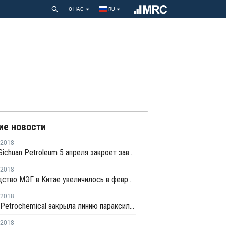
О НАС
RU
ие новости
2018
Sinopec Sichuan Petroleum 5 апреля закроет завод ароматики в Китае на плановый ремонт
2018
Производство МЭГ в Китае увеличилось в феврале на 12%
2018
Liaoyang Petrochemical закрыла линию параксилола в Китае на профилактику
2018