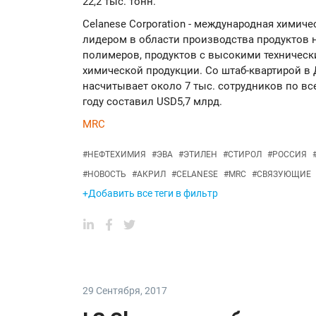
22,2 тыс. тонн.
Celanese Corporation - международная химич
лидером в области производства продуктов н
полимеров, продуктов с высокими техническ
химической продукции. Со штаб-квартирой в Д
насчитывает около 7 тыс. сотрудников по вс
году составил USD5,7 млрд.
MRC
#
НЕФТЕХИМИЯ
#
ЭВА
#
ЭТИЛЕН
#
СТИРОЛ
#
РОССИЯ
#
НОВОСТЬ
#
АКРИЛ
#
CELANESE
#
MRC
#
СВЯЗУЮЩИЕ
+Добавить все теги в фильтр
29 Сентября
,
2017