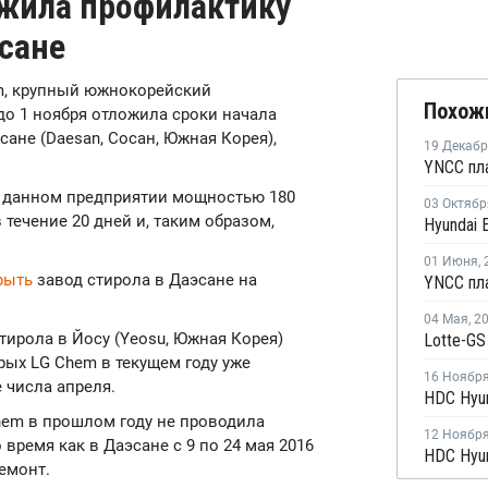
ожила профилактику
эсане
em, крупный южнокорейский
Похож
до 1 ноября отложила сроки начала
ане (Daesan, Сосан, Южная Корея),
19 Декаб
а данном предприятии мощностью 180
03 Октябр
 течение 20 дней и, таким образом,
01 Июня
,
рыть
завод стирола в Даэсане на
04 Мая
,
2
ирола в Йосу (Yeosu, Южная Корея)
орых LG Chem в текущем году уже
16 Ноябр
 числа апреля.
hem в прошлом году не проводила
12 Ноябр
 время как в Даэсане с 9 по 24 мая 2016
емонт.