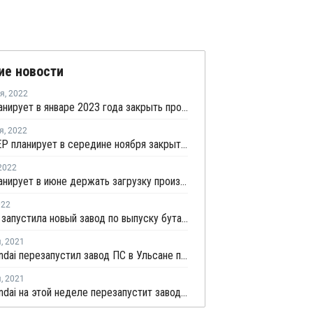
ие новости
ря
,
2022
YNCC планирует в январе 2023 года закрыть производство на заводе №2 по выпуску ароматики в Йосу на ремонт
я
,
2022
Hyundai EP планирует в середине ноября закрыть производство ПС в Ульсане
2022
YNCC планирует в июне держать загрузку производства стирола в Йосу на уровне 85-99%
022
Lotte-GS запустила новый завод по выпуску бутадиена в Йосу
я
,
2021
HDC Hyundai перезапустил завод ПС в Ульсане после плановой профилактики
я
,
2021
HDC Hyundai на этой неделе перезапустит завод ПС в Ульсане после плановой профилактики