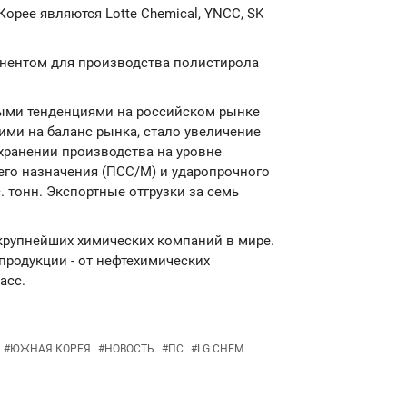
рее являются Lotte Chemical, YNCC, SK
нентом для производства полистирола
ыми тенденциями на российском рынке
ими на баланс рынка, стало увеличение
хранении производства на уровне
его назначения (ПСС/М) и ударопрочного
. тонн. Экспортные отгрузки за семь
крупнейших химических компаний в мире.
родукции - от нефтехимических
асс.
#
ЮЖНАЯ КОРЕЯ
#
НОВОСТЬ
#
ПС
#
LG CHEM