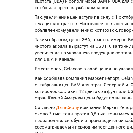
ацетата (ЭВА) и сополимеры ВАМ и ЭВА для 
сообщила пресс-служба компании.
Так, увеличение цен вступит в силу с 1 октяб
текущих контрактов. Настоящее повышение ц
объявленному увеличению котировок, говори
Таким образом, цены ЭВА, гомополимеров ВА
чистого акрила вырастут на USD110 за тонну 
увеличение на указанную продукцию составит
для США и Канады.
Вместе с тем, Celanese в сообщении на указа
Как сообщала компания Маркет Репорт, Celan
октябрьских цен ВАМ для стран Северной и Ю
котировок составит 12 центов за фунт или US
стран Южной Америки цены будут повышены н
Согласно
ДатаСкопу
компании Маркет Репорт
около 3 тыс. тонн против 3,8 тыс. тонн меся
производителей обуви и производителей каб
рассматриваемый период импорт данного ви