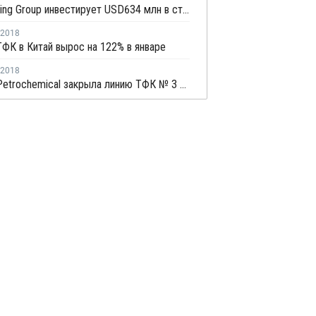
Xinfengming Group инвестирует USD634 млн в строительство производства ТФК в Китае
2018
ФК в Китай вырос на 122% в январе
2018
Yisheng Petrochemical закрыла линию ТФК № 3 в Нинбо на плановый ремонт