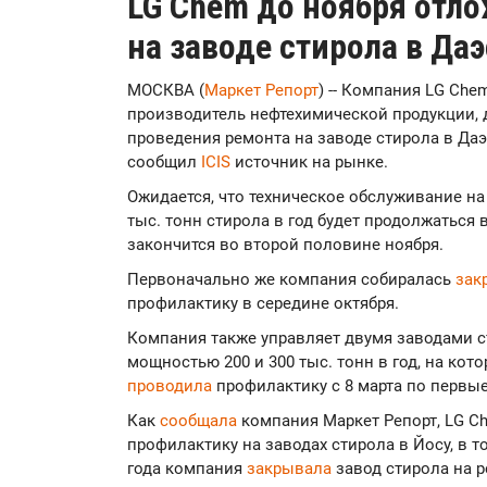
LG Chem до ноября отл
на заводе стирола в Да
МОСКВА (
Маркет Репорт
) -- Компания LG Ch
производитель нефтехимической продукции, 
проведения ремонта на заводе стирола в Даэс
сообщил
ICIS
источник на рынке.
Ожидается, что техническое обслуживание н
тыс. тонн стирола в год будет продолжаться в
закончится во второй половине ноября.
Первоначально же компания собиралась
зак
профилактику в середине октября.
Компания также управляет двумя заводами ст
мощностью 200 и 300 тыс. тонн в год, на кот
проводила
профилактику с 8 марта по первые
Как
сообщала
компания Маркет Репорт, LG C
профилактику на заводах стирола в Йосу, в то
года компания
закрывала
завод стирола на р