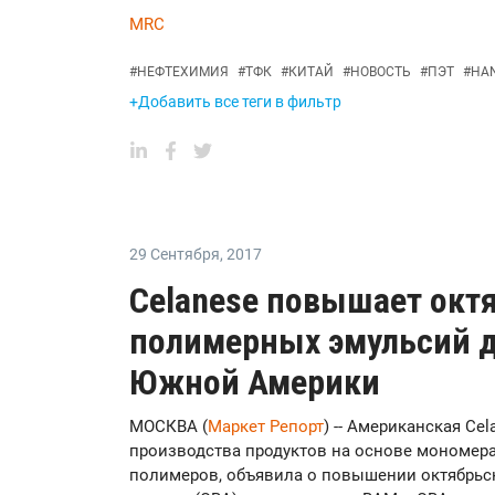
MRC
#
НЕФТЕХИМИЯ
#
ТФК
#
КИТАЙ
#
НОВОСТЬ
#
ПЭТ
#
HA
+Добавить все теги в фильтр
29 Сентября
,
2017
Celanese повышает окт
полимерных эмульсий д
Южной Америки
МОСКВА (
Маркет Репорт
) -- Американская Ce
производства продуктов на основе мономера
полимеров, объявила о повышении октябрьск