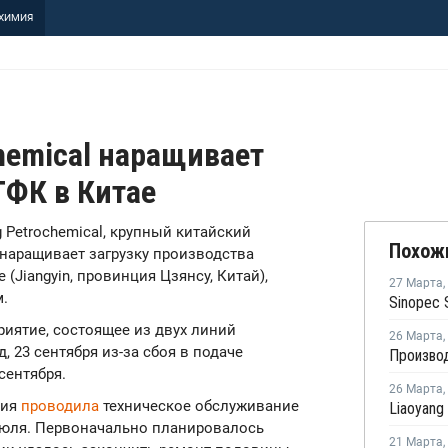
ХИМИЯ
chemical наращивает
ТФК в Китае
g Petrochemical, крупный китайский
Похож
 наращивает загрузку производства
(Jiangyin, провинция Цзянсу, Китай),
27 Марта
,
.
иятие, состоящее из двух линий
26 Марта
,
 23 сентября из-за сбоя в подаче
сентября.
26 Марта
,
ния
проводила
техническое обслуживание
 июля. Первоначально планировалось
21 Марта
,