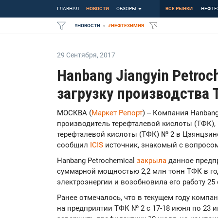
ГЛАВНАЯ
НОВОСТИ
ОБЗОРЫ
ВСЕ РЫНКИ
НЕФТЕ
#
НОВОСТИ
#
НЕФТЕХИМИЯ
29 Сентября
,
2017
Hanbang Jiangyin Petro
загрузку производства 
МОСКВА (
Маркет Репорт
) -- Компания Hanban
производитель терефталевой кислоты (ТФК),
терефталевой кислоты (ТФК) № 2 в Цзянцзине 
сообщил
ICIS
источник, знакомый с вопросом
Hanbang Petrochemical
закрыла
данное предпр
суммарной мощностью 2,2 млн тонн ТФК в год,
электроэнергии и возобновила его работу 25 
Ранее отмечалось, что в текущем году компа
на предприятии ТФК № 2 с 17-18 июня по 23