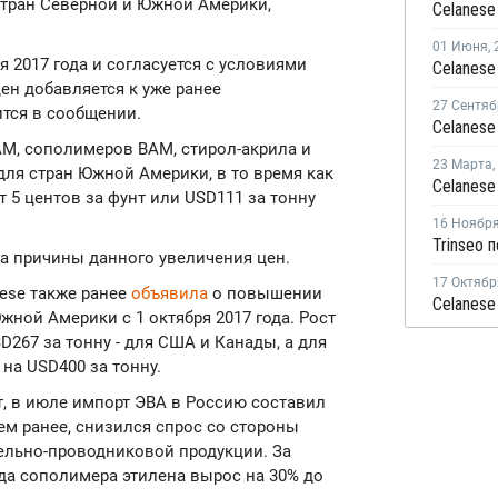
стран Северной и Южной Америки,
01 Июня
,
ря 2017 года и согласуется с условиями
ен добавляется к уже ранее
27 Сентяб
тся в сообщении.
М, сополимеров ВАМ, стирол-акрила и
23 Марта
,
для стран Южной Америки, в то время как
 5 центов за фунт или USD111 за тонну
16 Ноябр
ла причины данного увеличения цен.
17 Октябр
ese также ранее
объявила
о повышении
жной Америки с 1 октября 2017 года. Рост
D267 за тонну - для США и Канады, а для
а USD400 за тонну.
, в июле импорт ЭВА в Россию составил
цем ранее, снизился спрос со стороны
ельно-проводниковой продукции. За
да сополимера этилена вырос на 30% до