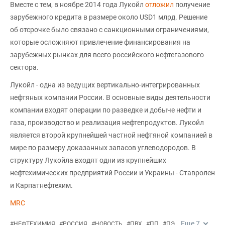
Вместе с тем, в ноябре 2014 года Лукойл
отложил
получение
зарубежного кредита в размере около USD1 млрд. Решение
об отсрочке было связано с санкционными ограничениями,
которые осложняют привлечение финансирования на
зарубежных рынках для всего российского нефтегазового
сектора.
Лукойл - одна из ведущих вертикально-интегрированных
нефтяных компании России. В основные виды деятельности
компании входят операции по разведке и добыче нефти и
газа, производство и реализация нефтепродуктов. Лукойл
является второй крупнейшей частной нефтяной компанией в
мире по размеру доказанных запасов углеводородов. В
структуру Лукойла входят одни из крупнейших
нефтехимических предприятий России и Украины - Ставролен
и Карпатнефтехим.
MRC
Еще
7
#
НЕФТЕХИМИЯ
#
РОССИЯ
#
НОВОСТЬ
#
ПВХ
#
ПП
#
ПЭ