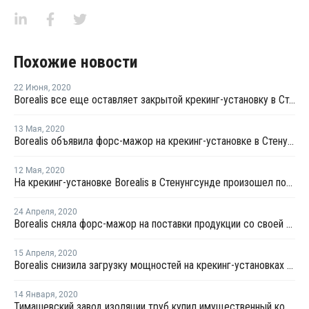
Похожие новости
22 Июня
,
2020
Borealis все еще оставляет закрытой крекинг-установку в Стенунгсунде
13 Мая
,
2020
Borealis объявила форс-мажор на крекинг-установке в Стенунгсунде
12 Мая
,
2020
На крекинг-установке Borealis в Стенунгсунде произошел пожар
24 Апреля
,
2020
Borealis сняла форс-мажор на поставки продукции со своей крекинг-установки в Стенунгсунде
15 Апреля
,
2020
Borealis снизила загрузку мощностей на крекинг-установках в Швеции и Финляндии из-за коронавируса
14 Января
,
2020
Тимашевский завод изоляции труб купил имущественный комплекс Завода по изоляции труб