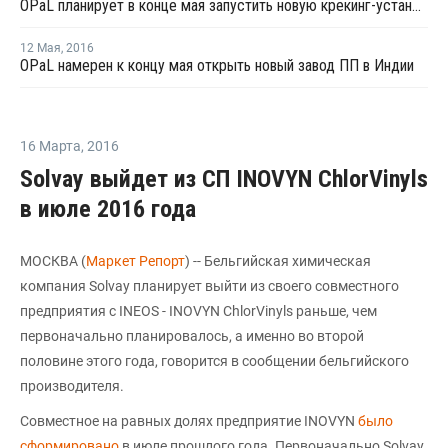
OPaL планирует в конце мая запустить новую крекинг-установку в Индии
12 Мая
,
2016
OPaL намерен к концу мая открыть новый завод ПП в Индии
16 Марта
,
2016
Solvay выйдет из СП INOVYN ChlorVinyls
в июле 2016 года
МОСКВА (
Маркет Репорт
) -- Бельгийская химическая
компания Solvay планирует выйти из своего совместного
предприятия с INEOS - INOVYN ChlorVinyls раньше, чем
первоначально планировалось, а именно во второй
половине этого года, говорится в сообщении бельгийского
производителя.
Совместное на равных долях предприятие INOVYN
было
сформировано
в июле прошлого года. Первоначально Solvay