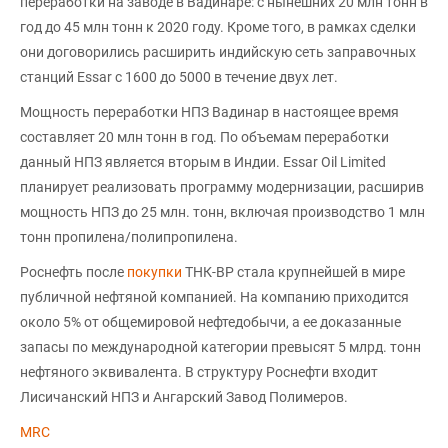
переработки на заводе в Вадинаре: с нынешних 20 млн тонн в
год до 45 млн тонн к 2020 году. Кроме того, в рамках сделки
они договорились расширить индийскую сеть заправочных
станций Essar с 1600 до 5000 в течение двух лет.
Мощность переработки НПЗ Вадинар в настоящее время
составляет 20 млн тонн в год. По объемам переработки
данный НПЗ является вторым в Индии. Essar Oil Limited
планирует реализовать программу модернизации, расширив
мощность НПЗ до 25 млн. тонн, включая производство 1 млн
тонн пропилена/полипропилена.
Роснефть после
покупки
ТНК-BP стала крупнейшей в мире
публичной нефтяной компанией. На компанию приходится
около 5% от общемировой нефтедобычи, а ее доказанные
запасы по международной категории превысят 5 млрд. тонн
нефтяного эквивалента. В структуру Роснефти входит
Лисичанский НПЗ и Ангарский Завод Полимеров.
MRC