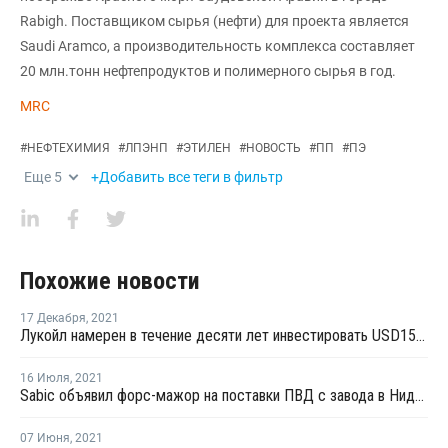
Rabigh. Поставщиком сырья (нефти) для проекта является
Saudi Aramco, а производительность комплекса составляет
20 млн.тонн нефтепродуктов и полимерного сырья в год.
MRC
#
НЕФТЕХИМИЯ
#
ЛПЭНП
#
ЭТИЛЕН
#
НОВОСТЬ
#
ПП
#
ПЭ
Еще
5
+Добавить все теги в фильтр
Похожие новости
17 Декабря
,
2021
Лукойл намерен в течение десяти лет инвестировать USD15 млрд в возобновляемые источники энергии
16 Июля
,
2021
Sabic объявил форс-мажор на поставки ПВД с завода в Нидерландах
07 Июня
,
2021