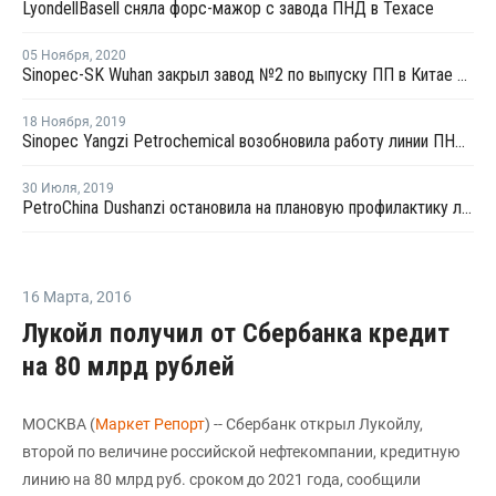
LyondellBasell сняла форс-мажор с завода ПНД в Техасе
05 Ноября
,
2020
Sinopec-SK Wuhan закрыл завод №2 по выпуску ПП в Китае на ремонт
18 Ноября
,
2019
Sinopec Yangzi Petrochemical возобновила работу линии ПНД № 1 в Нанкине после планового ремонта
30 Июля
,
2019
PetroChina Dushanzi остановила на плановую профилактику линию ПНД/ЛПНП № 1 в провинции Синьцзян
16 Марта
,
2016
Лукойл получил от Сбербанка кредит
на 80 млрд рублей
МОСКВА (
Маркет Репорт
) -- Сбербанк открыл Лукойлу,
второй по величине российской нефтекомпании, кредитную
линию на 80 млрд руб. сроком до 2021 года, сообщили