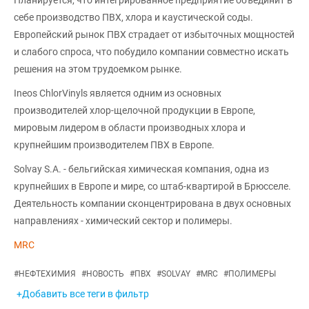
Планируется, что интегрированное предприятие объединит в
себе производство ПВХ, хлора и каустической соды.
Европейский рынок ПВХ страдает от избыточных мощностей
и слабого спроса, что побудило компании совместно искать
решения на этом трудоемком рынке.
Ineos ChlorVinyls является одним из основных
производителей хлор-щелочной продукции в Европе,
мировым лидером в области производных хлора и
крупнейшим производителем ПВХ в Европе.
Solvay S.A. - бельгийская химическая компания, одна из
крупнейших в Европе и мире, со штаб-квартирой в Брюсселе.
Деятельность компании сконцентрирована в двух основных
направлениях - химический сектор и полимеры.
MRC
#
НЕФТЕХИМИЯ
#
НОВОСТЬ
#
ПВХ
#
SOLVAY
#
MRC
#
ПОЛИМЕРЫ
+Добавить все теги в фильтр