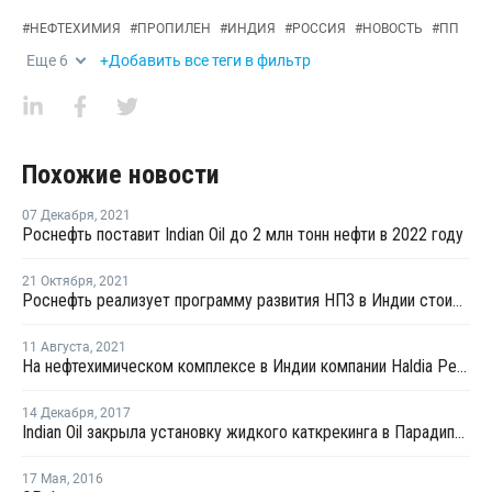
#
НЕФТЕХИМИЯ
#
ПРОПИЛЕН
#
ИНДИЯ
#
РОССИЯ
#
НОВОСТЬ
#
ПП
Еще
6
+Добавить все теги в фильтр
Похожие новости
07 Декабря
,
2021
Роснефть поставит Indian Oil до 2 млн тонн нефти в 2022 году
21 Октября
,
2021
Роснефть реализует программу развития НПЗ в Индии стоимостью USD750 млн
11 Августа
,
2021
На нефтехимическом комплексе в Индии компании Haldia Petrochemical произошел пожар
14 Декабря
,
2017
Indian Oil закрыла установку жидкого каткрекинга в Парадипе из-за пожара на НПЗ
17 Мая
,
2016