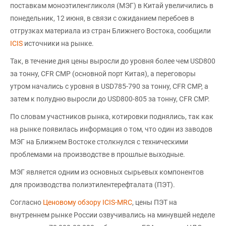
поставкам моноэтиленгликоля (МЭГ) в Китай увеличились в
понедельник, 12 июня, в связи с ожиданием перебоев в
отгрузках материала из стран Ближнего Востока, сообщили
ICIS
источники на рынке.
Так, в течение дня цены выросли до уровня более чем USD800
за тонну, CFR CMP (основной порт Китая), а переговоры
утром начались с уровня в USD785-790 за тонну, CFR CMP, а
затем к полудню выросли до USD800-805 за тонну, CFR CMP.
По словам участников рынка, котировки поднялись, так как
на рынке появилась информация о том, что один из заводов
МЭГ на Ближнем Востоке столкнулся с техническими
проблемами на производстве в прошлые выходные.
МЭГ является одним из основных сырьевых компонентов
для производства полиэтилентерефталата (ПЭТ).
Согласно
Ценовому обзору ICIS-MRC
, цены ПЭТ на
внутреннем рынке России озвучивались на минувшей неделе