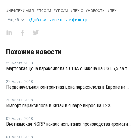
#
НЕФТЕХИМИЯ
#
ПСС/М
#
УПС/М
#
ПВХ-С
#
НОВОСТЬ
#
ПВХ
Еще
5
+Добавить все теги в фильтр
Похожие новости
29 Марта
,
2018
Мартовкая цена параксилола в США снижена на USD5,5 за тонну
22 Марта
,
2018
Первоначальная контрактная цена параксилола в Европе на март согласована на уровне февраля
20 Марта
,
2018
Импорт параксилола в Китай в январе вырос на 12%
02 Марта
,
2018
Вьетнамская NSRP начала испытания производства ароматики
01 Марта
,
2018