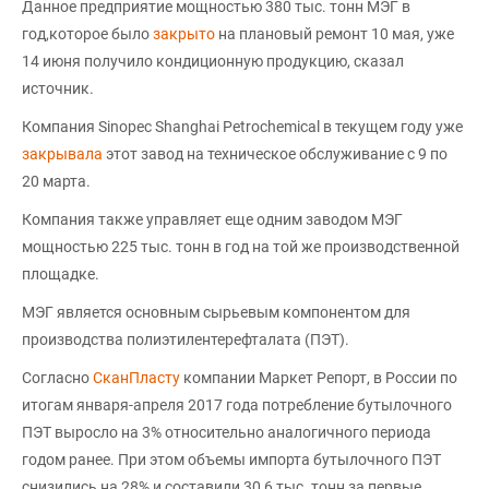
Данное предприятие мощностью 380 тыс. тонн МЭГ в
год,которое было
закрыто
на плановый ремонт 10 мая, уже
14 июня получило кондиционную продукцию, сказал
источник.
Компания Sinopec Shanghai Petrochemical в текущем году уже
закрывала
этот завод на техническое обслуживание с 9 по
20 марта.
Компания также управляет еще одним заводом МЭГ
мощностью 225 тыс. тонн в год на той же производственной
площадке.
МЭГ является основным сырьевым компонентом для
производства полиэтилентерефталата (ПЭТ).
Согласно
СканПласту
компании Маркет Репорт, в России по
итогам января-апреля 2017 года потребление бутылочного
ПЭТ выросло на 3% относительно аналогичного периода
годом ранее. При этом объемы импорта бутылочного ПЭТ
снизились на 28% и составили 30,6 тыс. тонн за первые