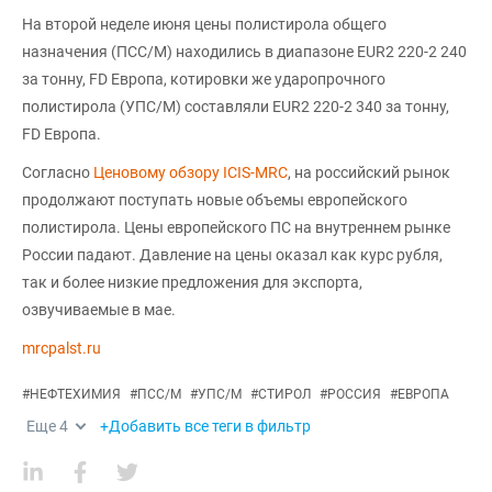
На второй неделе июня цены полистирола общего
назначения (ПСС/М) находились в диапазоне EUR2 220-2 240
за тонну, FD Европа, котировки же ударопрочного
полистирола (УПС/М) составляли EUR2 220-2 340 за тонну,
FD Европа.
Согласно
Ценовому обзору ICIS-MRC
, на российский рынок
продолжают поступать новые объемы европейского
полистирола. Цены европейского ПС на внутреннем рынке
России падают. Давление на цены оказал как курс рубля,
так и более низкие предложения для экспорта,
озвучиваемые в мае.
mrcpalst.ru
#
НЕФТЕХИМИЯ
#
ПСС/М
#
УПС/М
#
СТИРОЛ
#
РОССИЯ
#
ЕВРОПА
Еще
4
+Добавить все теги в фильтр