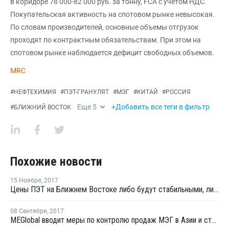
в коридоре 78 000-82 000 руб. за тонну, FCA c учетом НДС.
Покупательская активность на спотовом рынке невысокая.
По словам производителей, основные объемы отгрузок
проходят по контрактным обязательствам. При этом на
спотовом рынке наблюдается дефицит свободных объемов.
MRC
#
НЕФТЕХИМИЯ
#
ПЭТ-ГРАНУЛЯТ
#
МЭГ
#
КИТАЙ
#
РОССИЯ
Еще
5
+Добавить все теги в фильтр
#
БЛИЖНИЙ ВОСТОК
Похожие новости
15 Ноября
,
2017
Цены ПЭТ на Ближнем Востоке либо будут стабильными, либо вырастут
08 Сентября
,
2017
MEGlobal вводит меры по контролю продаж МЭГ в Азии и странах Ближнего Востока