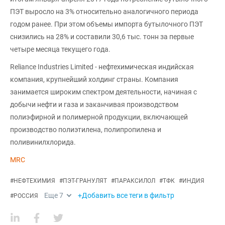
ПЭТ выросло на 3% относительно аналогичного периода
годом ранее. При этом объемы импорта бутылочного ПЭТ
снизились на 28% и составили 30,6 тыс. тонн за первые
четыре месяца текущего года.
Reliance Industries Limited - нефтехимическая индийская
компания, крупнейший холдинг страны. Компания
занимается широким спектром деятельности, начиная с
добычи нефти и газа и заканчивая производством
полиэфирной и полимерной продукции, включающей
производство полиэтилена, полипропилена и
поливинилхлорида.
MRC
#
НЕФТЕХИМИЯ
#
ПЭТ-ГРАНУЛЯТ
#
ПАРАКСИЛОЛ
#
ТФК
#
ИНДИЯ
Еще
7
+Добавить все теги в фильтр
#
РОССИЯ