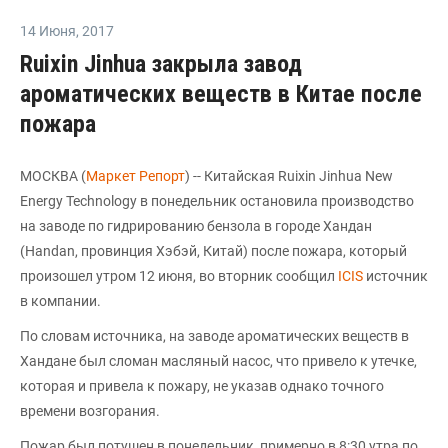
14 Июня
,
2017
Ruixin Jinhua закрыла завод
ароматических веществ в Китае после
пожара
МОСКВА (
Маркет Репорт
) -- Китайская Ruixin Jinhua New
Energy Technology в понедельник остановила производство
на заводе по гидрированию бензола в городе Хандан
(Handan, провинция Хэбэй, Китай) после пожара, который
произошел утром 12 июня, во вторник сообщил
ICIS
источник
в компании.
По словам источника, на заводе ароматических веществ в
Хандане был сломан масляный насос, что привело к утечке,
которая и привела к пожару, не указав однако точного
времени возгорания.
Пожар был потушен в понедельник, примерно в 8:30 утра по