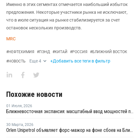
Именно в этих сегментах отмечается наибольший избыток
предложения. Некоторые участники рынка не исключают,
что в июле ситуация на рынке стабилизируется за счет
остановок нескольких производств.
MRC
#
НЕФТЕХИМИЯ
#
ПЭНД
#
КИТАЙ
#
РОССИЯ
#
БЛИЖНИЙ ВОСТОК
Еще
4
+Добавить все теги в фильтр
#
НОВОСТЬ
Похожие новости
01 Июля
,
2026
Ближневосточная экспансия: масштабный ввод мощностей полиолефинов усилит профицит на мировом рынке
30 Марта
,
2026
Orlen Unipetrol объявляет форс-мажор на фоне сбоев на Ближнем Востоке