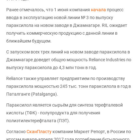
Ранее отмечалось, что 1 июня компания
начала
процесс
ввода в эксплуатацию новой линии № 3 по выпуску
параксилола на новом заводе в Джамнагаре. RIL ожидает
получить коммерческую продукцию с данной линии в
ближайшем будущем.
С запуском всех трех линий на новом заводе параксилола в
Джамнагаре доведет общую мощность Reliance Industries по
выпуску параксилола до 4,3 млн тонн в год.
Reliance также управляет предприятием по производству
параксилола мощностью 245 тыс. тонн параксилола в год в
Паталганге (Patalganga).
Параксилол является сырьём для синтеза терефталевой
кислоты (ТФК) - полупродукта для получения
полиэтилентерефталата (ПЭТ).
Согласно
СканПласту
компании Маркет Репорт, в России по
итогам января-апреля 2017 года потребление бутылочного