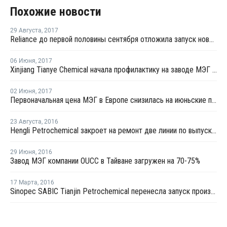
Похожие новости
29 Августа
,
2017
Reliance до первой половины сентября отложила запуск нового завода МЭГ в Джамнагаре
06 Июня
,
2017
Xinjiang Tianye Chemical начала профилактику на заводе МЭГ в Китае
02 Июня
,
2017
Первоначальная цена МЭГ в Европе снизилась на июньские поставки на EUR10 за тонну
23 Августа
,
2016
Hengli Petrochemical закроет на ремонт две линии по выпуску ТФК в сентябре-октябре
29 Июня
,
2016
Завод МЭГ компании OUCC в Тайване загружен на 70-75%
17 Марта
,
2016
Sinopec SABIC Tianjin Petrochemical перенесла запуск производства МЭГ на 20 марта