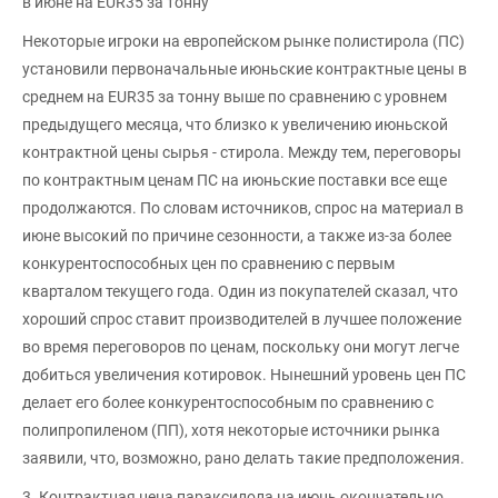
в июне на EUR35 за тонну
Некоторые игроки на европейском рынке полистирола (ПС)
установили первоначальные июньские контрактные цены в
среднем на EUR35 за тонну выше по сравнению с уровнем
предыдущего месяца, что близко к увеличению июньской
контрактной цены сырья - стирола. Между тем, переговоры
по контрактным ценам ПС на июньские поставки все еще
продолжаются. По словам источников, спрос на материал в
июне высокий по причине сезонности, а также из-за более
конкурентоспособных цен по сравнению с первым
кварталом текущего года. Один из покупателей сказал, что
хороший спрос ставит производителей в лучшее положение
во время переговоров по ценам, поскольку они могут легче
добиться увеличения котировок. Нынешний уровень цен ПС
делает его более конкурентоспособным по сравнению с
полипропиленом (ПП), хотя некоторые источники рынка
заявили, что, возможно, рано делать такие предположения.
3. Контрактная цена параксилола на июнь окончательно