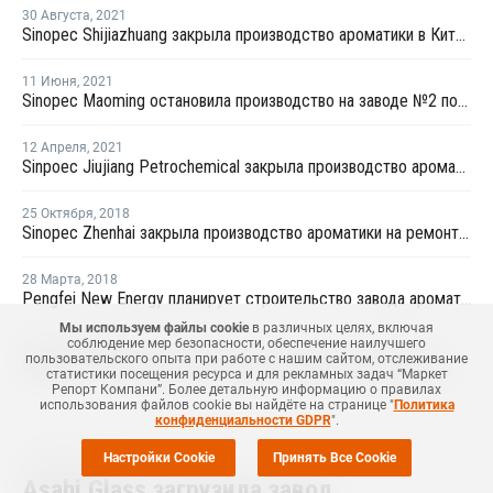
30 Августа
,
2021
Sinopec Shijiazhuang закрыла производство ароматики в Китае
11 Июня
,
2021
Sinopec Maoming остановила производство на заводе №2 по выпуску ароматики в Китае
12 Апреля
,
2021
Sinpoec Jiujiang Petrochemical закрыла производство ароматики в провинции Аньхой
25 Октября
,
2018
Sinopec Zhenhai закрыла производство ароматики на ремонт в Чжэцзян
28 Марта
,
2018
Pengfei New Energy планирует строительство завода ароматики в Китае
Мы используем файлы cookie
в различных целях, включая
соблюдение мер безопасности, обеспечение наилучшего
19 Сентября
,
2017
пользовательского опыта при работе с нашим сайтом, отслеживание
Sinopec Yunnan Petroleum начала предпродажу продукции с нового завода ароматических веществ в Китае
статистики посещения ресурса и для рекламных задач “Маркет
Репорт Компани”. Более детальную информацию о правилах
использования файлов cookie вы найдёте на странице "
Политика
конфиденциальности GDPR
".
14 Июня
,
2017
Настройки Cookie
Принять Все Cookie
Asahi Glass загрузила завод