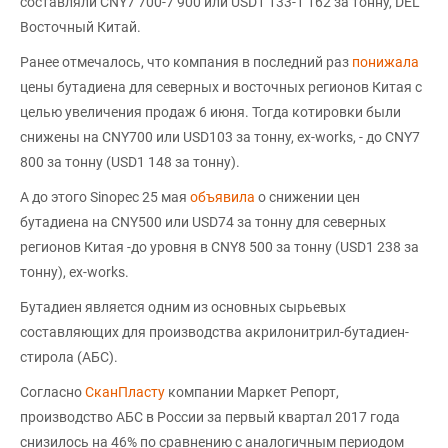
составляли CNY7 700-7 900 или USD1 133-1 162 за тонну, DEL
Восточный Китай.
Ранее отмечалось, что компания в последний раз
понижала
цены бутадиена для северных и восточных регионов Китая с
целью увеличения продаж 6 июня. Тогда котировки были
снижены на CNY700 или USD103 за тонну, ex-works, - до CNY7
800 за тонну (USD1 148 за тонну).
А до этого Sinopec 25 мая
объявила
о снижении цен
бутадиена на CNY500 или USD74 за тонну для северных
регионов Китая -до уровня в CNY8 500 за тонну (USD1 238 за
тонну), ex-works.
Бутадиен является одним из основных сырьевых
составляющих для производства акрилонитрил-бутадиен-
стирола (АБС).
Согласно
СканПласту
компании Маркет Репорт,
производство АБС в России за первый квартал 2017 года
снизилось на 46% по сравнению с аналогичным периодом