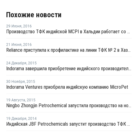
Похожие новости
29 Июня
,
2016
Производство ТФК индийской МCPI в Хальдии работает со 100% загрузкой мощностей
21 Июня
,
2016
Reliance приступила к профилактике на линии ТФК № 2 в Хазире
24 Декабря
,
2015
Indorama завершила приобретение индийского производителя ПЭТ MicroPet
30 Ноября
,
2015
Indorama Ventures приобрела индийскую компанию MicroPet
19 Августа
,
2015
Ningbo Zhongjin Petrochemical запустила производство на новом заводе параксилола в Китае
19 Декабря
,
2014
Индийская JBF Petrochemicals запустит производство ТФК в четвертом квартале 2015 года