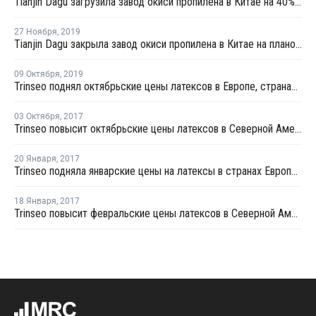
Tianjin Dagu загрузила завод окиси пропилена в Китае на 40% после перезапуска
27 Ноября
,
2019
Tianjin Dagu закрыла завод окиси пропилена в Китае на плановый ремонт
09 Октября
,
2019
Trinseo поднял октябрьские цены латексов в Европе, странах Ближнего Востока и Африки
03 Октября
,
2017
Trinseo повысит октябрьские цены латексов в Северной Америке
20 Января
,
2017
Trinseo подняла январские цены на латексы в странах Европы, Ближнего Востока и Африки
18 Января
,
2017
Trinseo повысит февральские цены латексов в Северной Америке