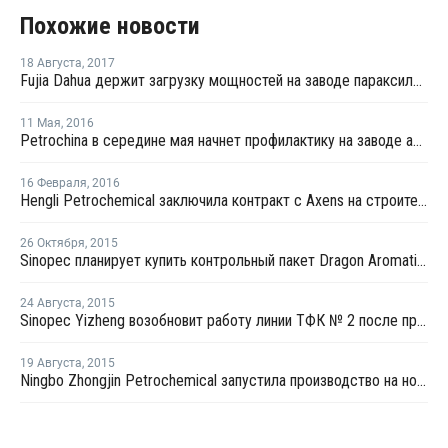
Похожие новости
18 Августа
,
2017
Fujia Dahua держит загрузку мощностей на заводе параксилола в Даляне на высоком уровне
11 Мая
,
2016
Petrochina в середине мая начнет профилактику на заводе ароматических веществ в Китае
16 Февраля
,
2016
Hengli Petrochemical заключила контракт с Axens на строительство завода параксилола
26 Октября
,
2015
Sinopec планирует купить контрольный пакет Dragon Aromatics
24 Августа
,
2015
Sinopec Yizheng возобновит работу линии ТФК № 2 после профилактики
19 Августа
,
2015
Ningbo Zhongjin Petrochemical запустила производство на новом заводе параксилола в Китае