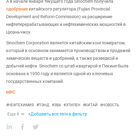
А в начале января текущего года Sinochem получила
одобрение
китайского регулятора (Fujian Provincial
Development and Reform Commission) на расширение
нефтеперерабатывающих и нефтехимических мощностей в
Цюаньчжоу.
Sinochem Corporation является китайским конгломератом,
который в основном занимается производством и продажей
химических веществ и удобрений, а также разведкой и
добычей нефти. Sinochem со штаб-квартирой в Пекине была
основана в 1950 году и является одной из ключевых
государственных компаний.
MRC
#
НЕФТЕХИМИЯ
#
ПЭНД
#
ЭВА
#
ЭТИЛЕН
#
КИТАЙ
#
НОВОСТЬ
Еще
9
+Добавить все теги в фильтр