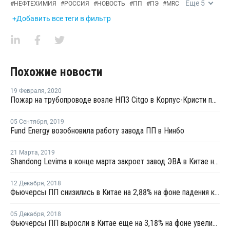
Еще
5
#
НЕФТЕХИМИЯ
#
РОССИЯ
#
НОВОСТЬ
#
ПП
#
ПЭ
#
MRC
+Добавить все теги в фильтр
Похожие новости
19 Февраля
,
2020
Пожар на трубопроводе возле НПЗ Citgo в Корпус-Кристи потушен
05 Сентября
,
2019
Fund Energy возобновила работу завода ПП в Нинбо
21 Марта
,
2019
Shandong Levima в конце марта закроет завод ЭВА в Китае на ремонт
12 Декабря
,
2018
Фьючерсы ПП снизились в Китае на 2,88% на фоне падения котировок метанола
05 Декабря
,
2018
Фьючерсы ПП выросли в Китае еще на 3,18% на фоне увеличения котировок метанола