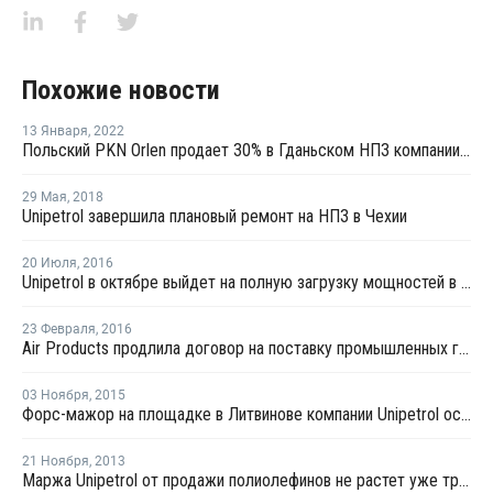
Похожие новости
13 Января
,
2022
Польский PKN Orlen продает 30% в Гданьском НПЗ компании Saudi Aramco
29 Мая
,
2018
Unipetrol завершила плановый ремонт на НПЗ в Чехии
20 Июля
,
2016
Unipetrol в октябре выйдет на полную загрузку мощностей в Чехии
23 Февраля
,
2016
Air Products продлила договор на поставку промышленных газов с Unipetrol до 2027 года
03 Ноября
,
2015
Форс-мажор на площадке в Литвинове компании Unipetrol остается в силе
21 Ноября
,
2013
Маржа Unipetrol от продажи полиолефинов не растет уже третий месяц подряд