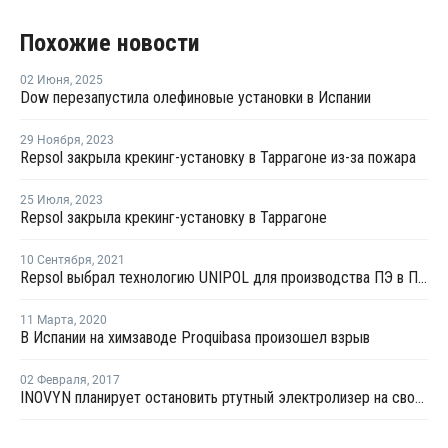
Похожие новости
02 Июня
,
2025
Dow перезапустила олефиновые установки в Испании
29 Ноября
,
2023
Repsol закрыла крекинг-установку в Таррагоне из-за пожара
25 Июля
,
2023
Repsol закрыла крекинг-установку в Таррагоне
10 Сентября
,
2021
Repsol выбрал технологию UNIPOL для производства ПЭ в Португалии
11 Марта
,
2020
В Испании на химзаводе Proquibasa произошел взрыв
02 Февраля
,
2017
INOVYN планирует остановить ртутный электролизер на своем заводе в Испании