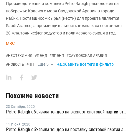
Производственный комплекс Petro Rabigh расположен на
побережье Красного моря Саудовской Аравии в городе
Рабих. Поставщиком сырья (нефти) для проекта является
Saudi Aramco, а производительность комплекса составляет
20 млн.тонн нефтепродуктов и полимерного сырья в год.
MRC
#
НЕФТЕХИМИЯ
#
ПЭНД
#
ЛПЭНП
#
САУДОВСКАЯ АРАВИЯ
Еще
5
+Добавить все теги в фильтр
#
НОВОСТЬ
#
ПП
Похожие новости
23 Октября
,
2020
Petro Rabigh объявила тендер на экспорт спотовой партии этилена с отгрузкой в первой половине ноября
11 Июня
,
2020
Petro Rabigh объявила тендер на поставку спотовой партии этилена с отгрузкой в конце июня