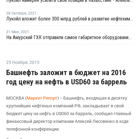
Лукойл намерен усилить свои позиции в Казахстане - Алекперов
28 Октября
,
2021
Лукойл вложит более 300 млрд рублей в развитие нефтехимического кластера в Ставропольском крае
31 Мая
,
2021
На Амурский ГХК отправили самое габаритное оборудование - колонну пиролиза
25 Ноября
,
2015
Башнефть заложит в бюджет на 2016
год цену на нефть в USD60 за баррель
МОСКВА (
Маркет Репорт
) -- Башнефть, входящая в десятку
крупнейших нефтяных компаний РФ, закладывает в свой
бюджет цену на нефть в USD60 за баррель, сообщил главный
финансовый директор компании Алексей Лисовенко в ходе
телефонной конференции.