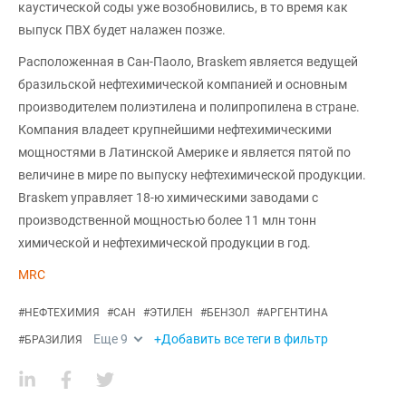
каустической соды уже возобновились, в то время как
выпуск ПВХ будет налажен позже.
Расположенная в Сан-Паоло, Braskem является ведущей
бразильской нефтехимической компанией и основным
производителем полиэтилена и полипропилена в стране.
Компания владеет крупнейшими нефтехимическими
мощностями в Латинской Америке и является пятой по
величине в мире по выпуску нефтехимической продукции.
Braskem управляет 18-ю химическими заводами с
производственной мощностью более 11 млн тонн
химической и нефтехимической продукции в год.
MRC
#
НЕФТЕХИМИЯ
#
САН
#
ЭТИЛЕН
#
БЕНЗОЛ
#
АРГЕНТИНА
Еще
9
+Добавить все теги в фильтр
#
БРАЗИЛИЯ