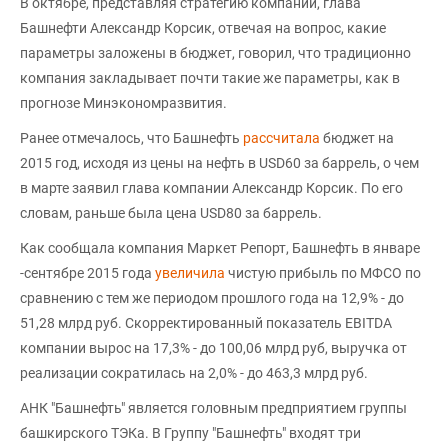
В октябре, представляя стратегию компании, глава
Башнефти Александр Корсик, отвечая на вопрос, какие
параметры заложены в бюджет, говорил, что традиционно
компания закладывает почти такие же параметры, как в
прогнозе Минэкономразвития.
Ранее отмечалось, что Башнефть
рассчитала
бюджет на
2015 год, исходя из цены на нефть в USD60 за баррель, о чем
в марте заявил глава компании Александр Корсик. По его
словам, раньше была цена USD80 за баррель.
Как сообщала компания Маркет Репорт, Башнефть в январе
-сентябре 2015 года
увеличила
чистую прибыль по МФСО по
сравнению с тем же периодом прошлого года на 12,9% - до
51,28 млрд руб. Скорректированный показатель EBITDA
компании вырос на 17,3% - до 100,06 млрд руб, выручка от
реализации сократилась на 2,0% - до 463,3 млрд руб.
АНК "Башнефть" является головным предприятием группы
башкирского ТЭКа. В Группу "Башнефть" входят три