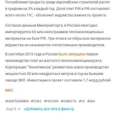
Потребление продукта среди европейских строителей растет
в среднем на 3% каждый год. Доля плит PIR в РФ составляет
всего около 1%", - объясняет ведомство важность проекта.
Согласно данным Минпромторга, в Россию ежегодно
импортируется 60 млн килограммов теплоизоляционных
материалов на базе PIR. При этом в октябрьских материалах
ведомства не называются отечественные производители.
В сентябре 2015 года в России
было запущено
первое
производство плит из жесткого пенополиизоцианурата.
Корпорация "ТехноНиколь" разместила новое производство
мощностью 30 млн квадратных метров в год на бывшем
заводе ЗИЛ. Инвестиции в проект составили 1,7 млрд рублей.
MRC
#
НЕФТЕХИМИЯ
#
ПСВ-С
#
РОССИЯ
#
НОВОСТЬ
#
ПС
#
SG4
Еще
5
+Добавить все теги в фильтр