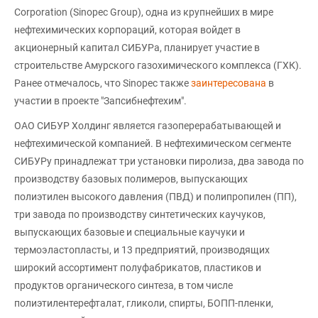
Corporation (Sinopec Group), одна из крупнейших в мире
нефтехимических корпораций, которая войдет в
акционерный капитал СИБУРа, планирует участие в
строительстве Амурского газохимического комплекса (ГХК).
Ранее отмечалось, что Sinopec также
заинтересована
в
участии в проекте "Запсибнефтехим".
ОАО СИБУР Холдинг является газоперерабатывающей и
нефтехимической компанией. В нефтехимическом сегменте
СИБУРу принадлежат три установки пиролиза, два завода по
производству базовых полимеров, выпускающих
полиэтилен высокого давления (ПВД) и полипропилен (ПП),
три завода по производству синтетических каучуков,
выпускающих базовые и специальные каучуки и
термоэластопласты, и 13 предприятий, производящих
широкий ассортимент полуфабрикатов, пластиков и
продуктов органического синтеза, в том числе
полиэтилентерефталат, гликоли, спирты, БОПП-пленки,