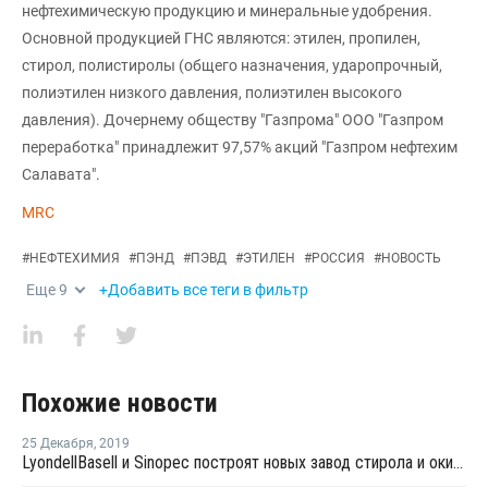
нефтехимическую продукцию и минеральные удобрения.
Основной продукцией ГНС являются: этилен, пропилен,
стирол, полистиролы (общего назначения, ударопрочный,
полиэтилен низкого давления, полиэтилен высокого
давления). Дочернему обществу "Газпрома" ООО "Газпром
переработка" принадлежит 97,57% акций "Газпром нефтехим
Салавата".
MRC
#
НЕФТЕХИМИЯ
#
ПЭНД
#
ПЭВД
#
ЭТИЛЕН
#
РОССИЯ
#
НОВОСТЬ
Еще
9
+Добавить все теги в фильтр
Похожие новости
25 Декабря
,
2019
LyondellBasell и Sinopec построят новых завод стирола и окиси пропилена в Китае