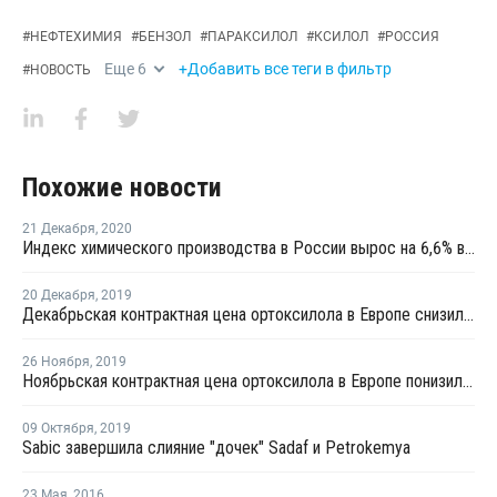
#
НЕФТЕХИМИЯ
#
БЕНЗОЛ
#
ПАРАКСИЛОЛ
#
КСИЛОЛ
#
РОССИЯ
Еще
6
+Добавить все теги в фильтр
#
НОВОСТЬ
Похожие новости
21 Декабря
,
2020
Индекс химического производства в России вырос на 6,6% в январе - ноябре
20 Декабря
,
2019
Декабрьская контрактная цена ортоксилола в Европе снизилась на EUR15 за тонну
26 Ноября
,
2019
Ноябрьская контрактная цена ортоксилола в Европе понизилась на EUR5 за тонну
09 Октября
,
2019
Sabic завершила слияние "дочек" Sadaf и Petrokemya
23 Мая
,
2016