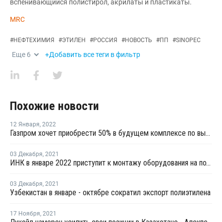
вспенивающийся полистирол, акрилаты и пластикаты.
MRC
#
НЕФТЕХИМИЯ
#
ЭТИЛЕН
#
РОССИЯ
#
НОВОСТЬ
#
ПП
#
SINOPEC
Еще
6
+Добавить все теги в фильтр
Похожие новости
12 Января
,
2022
Газпром хочет приобрести 50% в будущем комплексе по выпуску полимеров в Усть-Луге
03 Декабря
,
2021
ИНК в январе 2022 приступит к монтажу оборудования на подстанции 220 кВ "Полимер" в Усть-Куте
03 Декабря
,
2021
Узбекистан в январе - октябре сократил экспорт полиэтилена
17 Ноября
,
2021