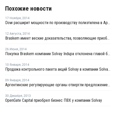
Похожие новости
17 Ноября
,
2014
Dow расширит мощности по производству полиэтилена в Аргентине
12 Августа
,
2014
Braskem имеет веские доказательства, позволяющие приобрести Solvay Indupa - глава компании
26 Июня
,
2014
Покупка Braskem компании Solvay Indupa отклонена главой бразильского регулятора
10 Января
,
2014
Продажа контрольного пакета акций Solvay в компании Solvay Indupa продолжается
09 Января
,
2014
Аргентинские регулирующие органы отвергли предложение Braskem о покупке доли в Solvay Indupa
30 Декабря
,
2013
OpenGate Capital приобрел бизнес ПВХ у компании Solvay