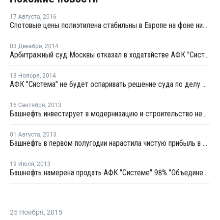
17 Августа
,
2016
Спотовые цены полиэтилена стабильны в Европе на фоне низкой покупательской активности
03 Декабря
,
2014
Арбитражный суд Москвы отказал в ходатайстве АФК "Система" о снятии ареста с акций Башнефти
13 Ноября
,
2014
АФК "Система" не будет оспаривать решение суда по делу Башнефти
16 Сентября
,
2013
Башнефть инвестирует в модернизацию и строительство нефтеперерабатывающих установок 80 млрд руб.
01 Августа
,
2013
Башнефть в первом полугодии нарастила чистую прибыль в 1,6 раза
19 Июля
,
2013
Башнефть намерена продать АФК "Системе" 98% "Объединенной нефтехимической компании"
25 Ноября
,
2015