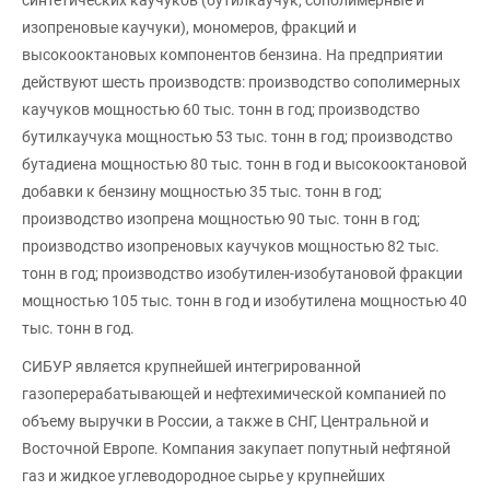
синтетических каучуков (бутилкаучук, сополимерные и
изопреновые каучуки), мономеров, фракций и
высокооктановых компонентов бензина. На предприятии
действуют шесть производств: производство сополимерных
каучуков мощностью 60 тыс. тонн в год; производство
бутилкаучука мощностью 53 тыс. тонн в год; производство
бутадиена мощностью 80 тыс. тонн в год и высокооктановой
добавки к бензину мощностью 35 тыс. тонн в год;
производство изопрена мощностью 90 тыс. тонн в год;
производство изопреновых каучуков мощностью 82 тыс.
тонн в год; производство изобутилен-изобутановой фракции
мощностью 105 тыс. тонн в год и изобутилена мощностью 40
тыс. тонн в год.
СИБУР является крупнейшей интегрированной
газоперерабатывающей и нефтехимической компанией по
объему выручки в России, а также в СНГ, Центральной и
Восточной Европе. Компания закупает попутный нефтяной
газ и жидкое углеводородное сырье у крупнейших