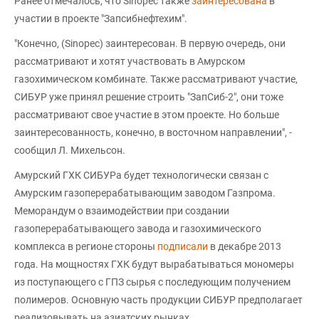
Ранее отмечалось, что Sinopec также
заинтересована
в
участии в проекте "Запсибнефтехим".
"Конечно, (Sinopec) заинтересован. В первую очередь, они
рассматривают и хотят участвовать в Амурском
газохимическом комбинате. Также рассматривают участие,
СИБУР уже принял решение строить "ЗапСиб-2", они тоже
рассматривают свое участие в этом проекте. Но больше
заинтересованность, конечно, в восточном направлении", -
сообщил Л. Михельсон.
Амурский ГХК СИБУРа будет технологически связан с
Амурским газоперерабатывающим заводом Газпрома.
Меморандум о взаимодействии при создании
газоперерабатывающего завода и газохимического
комплекса в регионе стороны
подписали
в декабре 2013
года. На мощностях ГХК будут вырабатываться мономеры
из поступающего с ГПЗ сырья с последующим получением
полимеров. Основную часть продукции СИБУР предполагает
реализовывать на азиатских рынках.