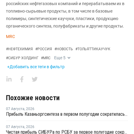
российских нефтегазовых компаний и перерабатываем их в
топливно-сырьевые продукты, в том числе в базовые
полимеры, синтетические каучуки, пластики, продукцию
органического синтеза, полуфабрикаты и другие продукты.
MRC
#
НЕФТЕХИМИЯ
#
РОССИЯ
#
НОВОСТЬ
#
ТОЛЬЯТТИКАУЧУК
Еще
5
#
СИБУР ХОЛДИНГ
#
MRC
+Добавить все теги в фильтр
Похожие новости
07 Августа
,
2026
Прибыль Казаньоргсинтеза в первом полугодии сократилась более чем в 2 раза
07 Августа
,
2026
Чистая прибыль СИБУРа по РСБУ за первое полугодие сократилась в 3,6 раза