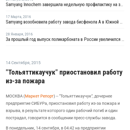
Samyang Innochem завершила недельную профилактику на заводе бисфенола А в Южной Корее
17 Марта
,
2016
Samyang возобновила работу завода бисфенола А в Южной Корее после профилактики
28 Января
,
2016
За прошлый год выпуск поликарбоната в России увеличился на 9%
14 Сентября
,
2015
"Тольяттикаучук" приостановил работу
из-за пожара
МОСКВА (
Маркет Репорт
) -- "Тольяттикаучук", дочернее
предприятие СИБУРа, приостановил работу из-за пожара и
взрыва, в результате которого один рабочий погиб и один
пострадал, говорится в сообщении пресс-службы завода.
В понедельник, 14 сентября, в 04:42 на предприятии