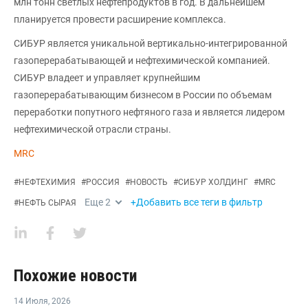
млн тонн светлых нефтепродуктов в год. В дальнейшем
планируется провести расширение комплекса.
СИБУР является уникальной вертикально-интегрированной
газоперерабатывающей и нефтехимической компанией.
СИБУР владеет и управляет крупнейшим
газоперерабатывающим бизнесом в России по объемам
переработки попутного нефтяного газа и является лидером
нефтехимической отрасли страны.
MRC
#
НЕФТЕХИМИЯ
#
РОССИЯ
#
НОВОСТЬ
#
СИБУР ХОЛДИНГ
#
MRC
Еще
2
+Добавить все теги в фильтр
#
НЕФТЬ СЫРАЯ
Похожие новости
14 Июля
,
2026