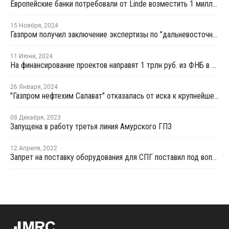
Европейские банки потребовали от Linde возместить 1 миллиард евро из-за тяжбы с Русхимальянсом
15 Ноября
,
2024
Газпром получил заключение экспертизы по "дальневосточному" маршруту до КНР
11 Июня
,
2024
На финансирование проектов направят 1 трлн руб. из ФНБ в этом году
26 Января
,
2024
"Газпром нефтехим Салават" отказалась от иска к крупнейшему нефтетрейдеру мира
08 Декабря
,
2023
Запущена в работу третья линия Амурского ГПЗ
12 Апреля
,
2022
Запрет на поставку оборудования для СПГ поставил под вопрос реализацию ряда проектов Газпрома и НОВАТЭКа