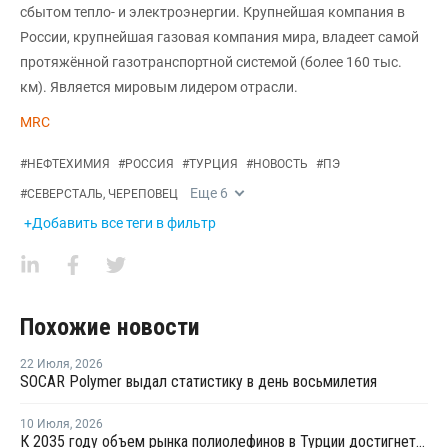
сбытом тепло- и электроэнергии. Крупнейшая компания в
России, крупнейшая газовая компания мира, владеет самой
протяжённой газотранспортной системой (более 160 тыс.
км). Является мировым лидером отрасли.
MRC
#
НЕФТЕХИМИЯ
#
РОССИЯ
#
ТУРЦИЯ
#
НОВОСТЬ
#
ПЭ
Еще
6
#
СЕВЕРСТАЛЬ, ЧЕРЕПОВЕЦ
+Добавить все теги в фильтр
Похожие новости
22 Июля
,
2026
SOCAR Polymer выдал статистику в день восьмилетия
10 Июля
,
2026
К 2035 году объем рынка полиолефинов в Турции достигнет 6,3 млн тонн