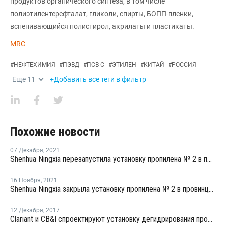
продуктов органического синтеза, в том числе
полиэтилентерефталат, гликоли, спирты, БОПП-пленки,
вспенивающийся полистирол, акрилаты и пластикаты.
MRC
#
НЕФТЕХИМИЯ
#
ПЭВД
#
ПСВ-С
#
ЭТИЛЕН
#
КИТАЙ
#
РОССИЯ
Еще
11
+Добавить все теги в фильтр
Похожие новости
07 Декабря
,
2021
Shenhua Ningxia перезапустила установку пропилена № 2 в провинции Нинся после плановой профилактики
16 Ноября
,
2021
Shenhua Ningxia закрыла установку пропилена № 2 в провинции Нинся на плановую профилактику
12 Декабря
,
2017
Clariant и CB&I спроектируют установку дегидрирования пропана для китайской Xuzhou HaiDing Chemical