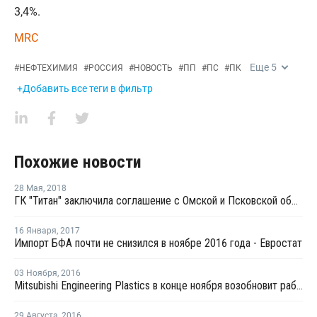
3,4%.
MRC
Еще
5
#
НЕФТЕХИМИЯ
#
РОССИЯ
#
НОВОСТЬ
#
ПП
#
ПС
#
ПК
+Добавить все теги в фильтр
Похожие новости
28 Мая
,
2018
ГК "Титан" заключила соглашение с Омской и Псковской областями с целью запуска производства ПЭТ и БОПЭТ-пленки
16 Января
,
2017
Импорт БФА почти не снизился в ноябре 2016 года - Евростат
03 Ноября
,
2016
Mitsubishi Engineering Plastics в конце ноября возобновит работу завода ПК в Мап Та Футе
29 Августа
,
2016