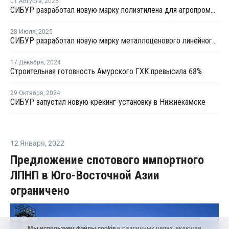
01 Августа
,
2025
СИБУР разработал новую марку полиэтилена для агропромышленного комплекса
28 Июля
,
2025
СИБУР разработал новую марку металлоценового линейного полиэтилена
17 Декабря
,
2024
Строительная готовность Амурского ГХК превысила 68%
29 Октября
,
2024
СИБУР запустил новую крекинг-установку в Нижнекамске
12 Января
,
2022
Предложение спотового импортного
ЛПНП в Юго-Восточной Азии
ограничено
Мы используем файлы cookie
в различных целях, включая