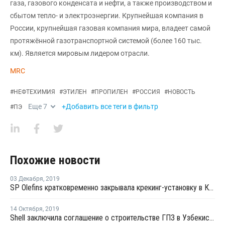
газа, газового конденсата и нефти, а также производством и
сбытом тепло- и электроэнергии. Крупнейшая компания в
России, крупнейшая газовая компания мира, владеет самой
протяжённой газотранспортной системой (более 160 тыс.
км). Является мировым лидером отрасли.
MRC
#
НЕФТЕХИМИЯ
#
ЭТИЛЕН
#
ПРОПИЛЕН
#
РОССИЯ
#
НОВОСТЬ
Еще
7
+Добавить все теги в фильтр
#
ПЭ
Похожие новости
03 Декабря
,
2019
SP Olefins кратковременно закрывала крекинг-установку в Китае из-за технических проблем
14 Октября
,
2019
Shell заключила соглашение о строительстве ГПЗ в Узбекистане