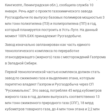
Кингисепп, Ленинградская обл.), сообщила служба 10
января. Речь идет о проекте газохимического завода
Русгаздобычи по выпуску базовых полимеров мощностью 3
млн тонн полиэтилена (ПЭ) и полипропилена (ПП) в год,
который планируется построить в Усть-Луге. На данный
момент 100% БХК принадлежит Русгаздобыче.
Завод изначально запланирован как часть единого
технологического комплекса по переработке
этансодержащего (жирного) газа с месторождений Газпрома
в Западной Сибири.
Первой технологической частью комплекса должен стать
завод по сжижению газа и выделению этана, которым
паритетно владеют Газпром и Русгаздобыча через СП
"Русхимальянс". Это завод, потребляя 45 млрд кубометров
жирного газа в год, должен выпускать соответственно 13
млн тонн сжиженного природного газа (СПГ), 18 млрд
кубометров товарного газа, до 4 млн тонн этана и 2,2 млн