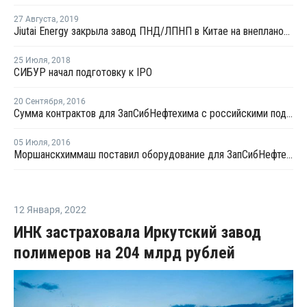
27 Августа
,
2019
Jiutai Energy закрыла завод ПНД/ЛПНП в Китае на внеплановый ремонт
25 Июля
,
2018
СИБУР начал подготовку к IPO
20 Сентября
,
2016
Сумма контрактов для ЗапСибНефтехима с российскими подрядчиками составила 224 млрд рублей
05 Июля
,
2016
Моршанскхиммаш поставил оборудование для ЗапСибНефтехима
12 Января
,
2022
ИНК застраховала Иркутский завод
полимеров на 204 млрд рублей