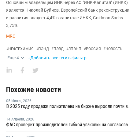
Основным владельцем ИНК через АО "ИНК-Капитал" (ИНКК)
является Николай Буйнов. Европейский банк реконструкции
и развития владеет 4,4% в капитале ИНКК, Goldman Sachs -
3,75%.
MRC
#
НЕФТЕХИМИЯ
#
ПЭНД
#
ПЭВД
#
ЛПЭНП
#
РОССИЯ
#
НОВОСТЬ
Еще
4
+Добавить все теги в фильтр
Похожие новости
05 Июня
,
2026
В 2025 году продажи полиэтилена на бирже выросли почти в 13 раз
14 Апреля
,
2026
ФАС проверит производителей гибкой упаковки на согласованное повышение цен