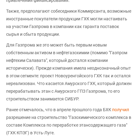
привлечения финансирования.
Также, предполагают собеседники Коммерсанта, возможные
иностранные покупатели продукции ГХК могли настаивать
на участии Газпрома в компании как гаранта поставок
сырья и сбыта продукции.
Для Газпрома же это может быть первым новым
собственным активом в нефтегазохимии (помимо "Газпром
нефтехим Салавата", который достался компании
исторически). Прежде компания имела неоднозначный опыт
в этом сегменте: проект Новоуренгойского ГХК так и остался
нереализован. Что касается Амурского ГХК, который должен
перерабатывать этан с Амурского ГПЗ Газпрома, то его
строительством занимается СИБУР.
Ранее отмечалось, что в апреле прошлого года БХК
получил
разрешение на строительство "Газохимического комплекса в
составе Комплекса по переработке этансодержащего газа"
(ГХК КПЭГ) в Усть-Луге.