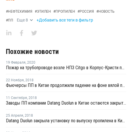
#
НЕФТЕХИМИЯ
#
ЭТИЛЕН
#
ПРОПИЛЕН
#
РОССИЯ
#
НОВОСТЬ
Еще
8
+Добавить все теги в фильтр
#
ПП
Похожие новости
19 Февраля
,
2020
Пожар на трубопроводе возле НПЗ Citgo в Корпус-Кристи потушен
22 Ноября
,
2018
Фьючерсы ПП в Китае продолжили падение на фоне вялой покупательской активности
11 Сентября
,
2018
Заводы ПП компании Datang Duolun в Китае остаются закрытыми
25 Апреля
,
2018
Datang Duolun закрыла установку по выпуску пропилена в Китае на плановый ремонт