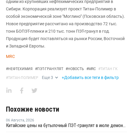
одним из крупнейших нефтехимических предприятий в
Сибири. Корпорация реализует проект Титан-Полимер в
особой экономической зоне "Моглино" (Псковская область).
Новое предприятие рассчитано на производство 72 тыс.
тонн БОПЭТ-пленки и 210 тыс. тонн ПЭТ-гранул в год.
Продукция будет поставляться на рынки России, Восточной
и Западной Европы.
MRC
#
НЕФТЕХИМИЯ
#
ПЭТ-ГРАНУЛЯТ
#
НОВОСТЬ
#
MRC
#
ТИТАН ГК
Еще
3
+Добавить все теги в фильтр
#
ТИТАН-ПОЛИМЕР
Похожие новости
06 Августа
,
2026
Китайские цены на бутылочный ПЭТ-гранулят в июле демонстрировали сильную волатильность