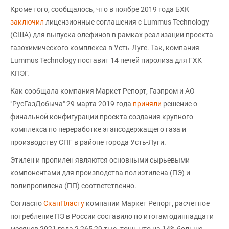
Кроме того, сообщалось, что в ноябре 2019 года БХК
заключил
лицензионные соглашения с Lummus Technology
(США) для выпуска олефинов в рамках реализации проекта
газохимического комплекса в Усть-Луге. Так, компания
Lummus Technology поставит 14 печей пиролиза для ГХК
КПЭГ.
Как сообщала компания Маркет Репорт, Газпром и АО
"РусГазДобыча" 29 марта 2019 года
приняли
решение о
финальной конфигурации проекта создания крупного
комплекса по переработке этансодержащего газа и
производству СПГ в районе города Усть-Луги.
Этилен и пропилен являются основными сырьевыми
компонентами для производства полиэтилена (ПЭ) и
полипропилена (ПП) соответственно.
Согласно
СканПласту
компании Маркет Репорт, расчетное
потребление ПЭ в России составило по итогам одиннадцати
месяцев 2021 года 2 265,29 тыс. тонн, что на 14% больше