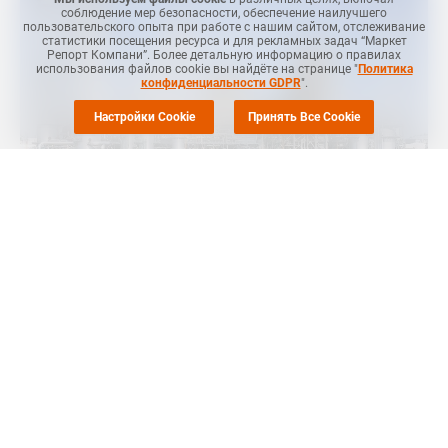
соблюдение мер безопасности, обеспечение наилучшего
пользовательского опыта при работе с нашим сайтом, отслеживание
статистики посещения ресурса и для рекламных задач “Маркет
Репорт Компани”. Более детальную информацию о правилах
использования файлов cookie вы найдёте на странице "
Политика
конфиденциальности GDPR
".
Настройки Cookie
Принять Все Cookie
МОСКВА (
Маркет Репорт
) -- Предложение спотового
импортного линейного полиэтилена низкой плотности
(ЛПНП) в Юго-Восточной Азии ограничено из-за нехватки
поставок с Ближнего Востока, а также от региональных
производителей, сообщает
ICIS
.
Ценовые предложения ближневосточного ЛПНП на этой
неделе находились на уровне USD1 200-1 230 за тонну, CFR SE
Азия, по сравнению с диапазоном на предыдущей неделе на
уровне USD1 200-1 220 за тонну, CFR SE Asia.