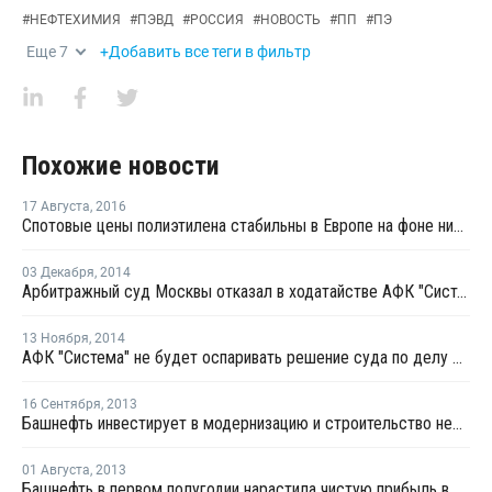
#
НЕФТЕХИМИЯ
#
ПЭВД
#
РОССИЯ
#
НОВОСТЬ
#
ПП
#
ПЭ
Еще
7
+Добавить все теги в фильтр
Похожие новости
17 Августа
,
2016
Спотовые цены полиэтилена стабильны в Европе на фоне низкой покупательской активности
03 Декабря
,
2014
Арбитражный суд Москвы отказал в ходатайстве АФК "Система" о снятии ареста с акций Башнефти
13 Ноября
,
2014
АФК "Система" не будет оспаривать решение суда по делу Башнефти
16 Сентября
,
2013
Башнефть инвестирует в модернизацию и строительство нефтеперерабатывающих установок 80 млрд руб.
01 Августа
,
2013
Башнефть в первом полугодии нарастила чистую прибыль в 1,6 раза