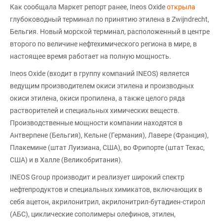
Как сообщала Маркет репорт ранее, Ineos Oxide
открыла
глубоководный терминал по принятию этилена в Zwijndrecht,
Бельгия. Новый морской терминал, расположенный в центре
второго по величине нефтехимического региона в мире, в
настоящее время работает на полную мощность.
Ineos Oxide (входит в группу компаний INEOS) является
ведущим производителем окиси этилена и производных
окиси этилена, окиси пропилена, а также целого ряда
растворителей и специальных химических веществ.
Производственные мощности компании находятся в
Антверпене (Бельгия), Кельне (Германия), Лавере (Франция),
Плакемине (штат Луизиана, США), во Фрипорте (штат Техас,
США) и в Халле (Великобритания).
INEOS Group производит и реализует широкий спектр
нефтепродуктов и специальных химикатов, включающих в
себя ацетон, акрилонитрил, акрилонитрил-бутадиен-стирол
(АБС), циклические сополимеры олефинов, этилен,