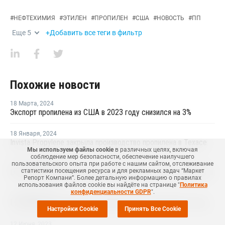
#
НЕФТЕХИМИЯ
#
ЭТИЛЕН
#
ПРОПИЛЕН
#
США
#
НОВОСТЬ
#
ПП
Еще
5
+Добавить все теги в фильтр
Похожие новости
18 Марта
,
2024
Экспорт пропилена из США в 2023 году снизился на 3%
18 Января
,
2024
Invista Propylene закрыла производство пропилена в Техасе
Мы используем файлы cookie
в различных целях, включая
соблюдение мер безопасности, обеспечение наилучшего
04 Сентября
пользовательского опыта при работе с нашим сайтом, отслеживание
,
2023
статистики посещения ресурса и для рекламных задач “Маркет
Dow закрыла завод по выпуску пропилена в Техасе на ремонт
Репорт Компани”. Более детальную информацию о правилах
использования файлов cookie вы найдёте на странице "
Политика
конфиденциальности GDPR
".
07 Августа
,
2023
LyondellBasell закрывала два завода окиси пропилена и стирола в США и Европе на ремонт в июле-августе
Настройки Cookie
Принять Все Cookie
12 Июня
,
2023