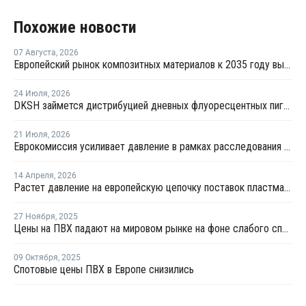
Похожие новости
07 Августа
,
2026
Европейский рынок композитных материалов к 2035 году вырастет до USD47,5 млрд
24 Июля
,
2026
DKSH займется дистрибуцией дневных флуоресцентных пигментов Brilliant Group в Европе
21 Июля
,
2026
Еврокомиссия усиливает давление в рамках расследования дела о картеле на рынке строительной химии
14 Апреля
,
2026
Растет давление на европейскую цепочку поставок пластмасс
27 Ноября
,
2025
Цены на ПВХ падают на мировом рынке на фоне слабого спроса и высокого давления на рынки
09 Октября
,
2025
Спотовые цены ПВХ в Европе снизились