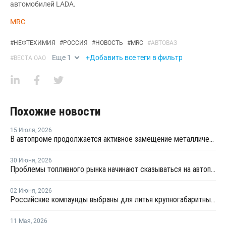
автомобилей LADA.
MRC
#
НЕФТЕХИМИЯ
#
РОССИЯ
#
НОВОСТЬ
#
MRC
#
АВТОВАЗ
Еще
1
+Добавить все теги в фильтр
#
ВЕСТА ОАО
Похожие новости
15 Июля
,
2026
В автопроме продолжается активное замещение металлических компонентов конструкционными полимерами
30 Июня
,
2026
Проблемы топливного рынка начинают сказываться на автоперевозках
02 Июня
,
2026
Российские компаунды выбраны для литья крупногабаритных автокомпонентов BELGEE
11 Мая
,
2026