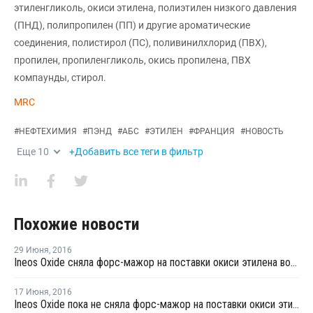
этиленгликоль, окиси этилена, полиэтилен низкого давления
(ПНД), полипропилен (ПП) и другие ароматические
соединения, полистирол (ПС), поливинилхлорид (ПВХ),
пропилен, пропиленгликоль, окись пропилена, ПВХ
компаунды, стирол.
MRC
#
НЕФТЕХИМИЯ
#
ПЭНД
#
АБС
#
ЭТИЛЕН
#
ФРАНЦИЯ
#
НОВОСТЬ
Еще
10
+Добавить все теги в фильтр
Похожие новости
29 Июня
,
2016
Ineos Oxide сняла форс-мажор на поставки окиси этилена во французской Лавере
17 Июня
,
2016
Ineos Oxide пока не сняла форс-мажор на поставки окиси этилена во французской Лавере