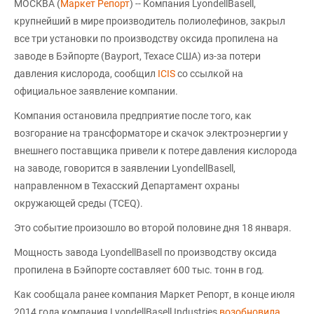
МОСКВА (
Маркет Репорт
) -- Компания LyondellBasell,
крупнейший в мире производитель полиолефинов, закрыл
все три установки по производству оксида пропилена на
заводе в Бэйпорте (Bayport, Техасе США) из-за потери
давления кислорода, сообщил
ICIS
со ссылкой на
официальное заявление компании.
Компания остановила предприятие после того, как
возгорание на трансформаторе и скачок электроэнергии у
внешнего поставщика привели к потере давления кислорода
на заводе, говорится в заявлении LyondellBasell,
направленном в Техасский Департамент охраны
окружающей среды (TCEQ).
Это событие произошло во второй половине дня 18 января.
Мощность завода LyondellBasell по производству оксида
пропилена в Бэйпорте составляет 600 тыс. тонн в год.
Как сообщала ранее компания Маркет Репорт, в конце июля
2014 года компания LyondellBasell Industries
возобновила