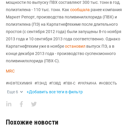
мощности по выпуску ПВХ составляют 300 тыс. тонн в год,
полиэтилена - 110 тыс. тонн. Как
сообщала
ранее компания
Маркет Репорт, производства поливинилхлорида (ПВХ) и
полиэтилена (ПЭ) на Карпатнефтехиме после длительного
простоя (с сентября 2012 года) были запущены 8-го ноября
2013 года и 10 сентября 2013 года соответственно. Однако
Карпатнефтехим уже в ноябре
остановил
выпуск ПЭ, а в
конце декабря 2013 года - производство суспензионного
поливинилхлорида (ПВХ-С).
MRC
#
НЕФТЕХИМИЯ
#
ПЭНД
#
ПЭВД
#
ПВХ-С
#
УКРАИНА
#
НОВОСТЬ
Еще
6
+Добавить все теги в фильтр
Похожие новости