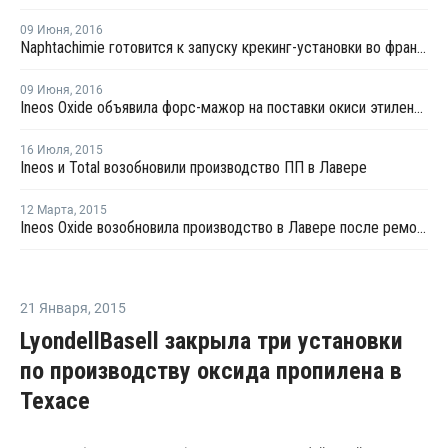
09 Июня
,
2016
Naphtachimie готовится к запуску крекинг-установки во французской Лавере
09 Июня
,
2016
Ineos Oxide объявила форс-мажор на поставки окиси этилена во французской Лавере
16 Июля
,
2015
Ineos и Total возобновили производство ПП в Лавере
12 Марта
,
2015
Ineos Oxide возобновила производство в Лавере после ремонта
21 Января
,
2015
LyondellBasell закрыла три установки
по производству оксида пропилена в
Техасе