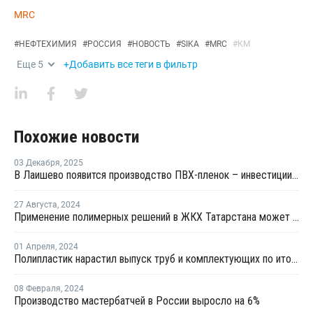
MRC
#
НЕФТЕХИМИЯ
#
РОССИЯ
#
НОВОСТЬ
#
SIKA
#
MRC
#
КМ
Еще
5
+Добавить все теги в фильтр
Похожие новости
03 Декабря
,
2025
В Лаишево появится производство ПВХ-пленок – инвестиции составили более 1 млрд рублей
27 Августа
,
2024
Применение полимерных решений в ЖКХ Татарстана может дать эффект в 500 млрд рублей
01 Апреля
,
2024
Полипластик нарастил выпуск труб и комплектующих по итогам 2023 года на 9%
08 Февраля
,
2024
Производство мастербатчей в России выросло на 6%