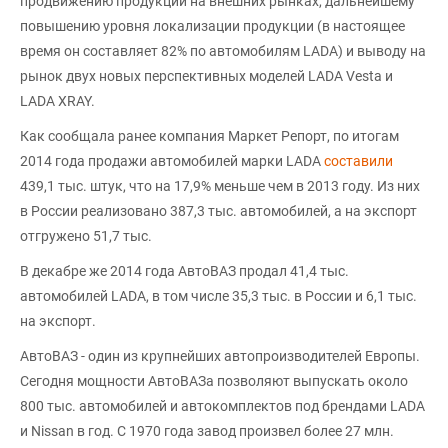
продвижению продукции на внешних рынках, дальнейшему
повышению уровня локализации продукции (в настоящее
время он составляет 82% по автомобилям LADA) и выводу на
рынок двух новых перспективных моделей LADA Vesta и
LADA XRAY.
Как сообщала ранее компания Маркет Репорт, по итогам
2014 года продажи автомобилей марки LADA
составили
439,1 тыс. штук, что на 17,9% меньше чем в 2013 году. Из них
в России реализовано 387,3 тыс. автомобилей, а на экспорт
отгружено 51,7 тыс.
В декабре же 2014 года АвтоВАЗ продал 41,4 тыс.
автомобилей LADA, в том числе 35,3 тыс. в России и 6,1 тыс.
на экспорт.
АвтоВАЗ - один из крупнейших автопроизводителей Европы.
Сегодня мощности АвтоВАЗа позволяют выпускать около
800 тыс. автомобилей и автокомплектов под брендами LADA
и Nissan в год. С 1970 года завод произвел более 27 млн.