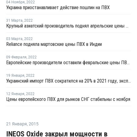
04 Ноября
,
2022
Украина приостанавливает действие пошлин на ПВХ
31 Марта
,
2022
Крупный азиатский производитель поднял апрельские цены ПВХ для Китая на USD80 за тонну
03 Марта
,
2022
Reliance подняла мартовские цены ПВХ в Индии
09 Февраля
,
2022
Европейские производители оставили февральские цены ПВХ для рынков стран СНГ на уровне января
19 Января
,
2022
Украинский импорт ПВХ сократился на 20% в 2021 году, экспорт вырос на 23%
12 Января
,
2022
Цены европейского ПВХ для рынков СНГ стабильны с ноября
21 Января
,
2015
INEOS Oxide закрыл мощности в