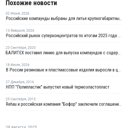
Похожие новости
02 Июня
,
2026
Российские компаунды выбраны для литья крупногабаритных автокомпонентов BELGEE
13 Февраля
,
2026
Российский рынок суперконцентратов по итогам 2025 года сократился на 6%
23 Сентября
,
2025
БАЛИТЕХ поставил линию для выпуска компаундов с содержанием стекловолокна до 35%
18 Июля
,
2024
В России резиновые и пластмассовые изделия выросли в цене на 8,3%
27 Декабря
,
2016
НПП "Полипластик" выпустил новый термоэластопласт
25 Сентября
,
2015
Rehau и российская компания "Бофор" заключили соглашение о сотрудничестве
28 Августа
,
2025