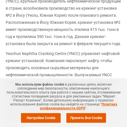
(YNCC), крупный производитель нефтехимической продукции
в стране, возобновила производство на крекинг-установке
№2 в Йосу (Yeosu, Южная Корея) после планового ремонта.
Расположенная в Йосу, Южная Корея, крекинг-установка №2
имеет производственную мощность этилена 915 тыс. тонн в
год и пропилена 590 тыс. тонн в год. Данная крекинг-
установка была закрыта на ремонт в феврале текущего года.
Yeochun Naphtha Cracking Centre (YNCC) управляет нафтовой
крекинг-установкой. Компания пиролизует нафту, чтобы
производить основные сырьевые материалы для
нефтехимической промышленности. Выпускаемые YNCC
продукты включают этилен, пропилен, пропан, смешанный
Мы используем файлы cookie
в различных целях, включая
соблюдение мер безопасности, обеспечение наилучшего
С4, пиролизный бензин, водород, бензол, толуол, ксилол,
пользовательского опыта при работе с нашим сайтом, отслеживание
цикло-пентан, мономер стирола, бутадиен, этилен, бензол,
статистики посещения ресурса и для рекламных задач “Маркет
Репорт Компани”. Более детальную информацию о правилах
МТБЭ, бутен -1, изобутен, изобутан, н-бутан и др. Компания
использования файлов cookie вы найдёте на странице "
Политика
конфиденциальности GDPR
".
была основана в 1999 году и базируется в Сеуле, Южная
Корея.
Настройки Cookie
Принять Все Cookie