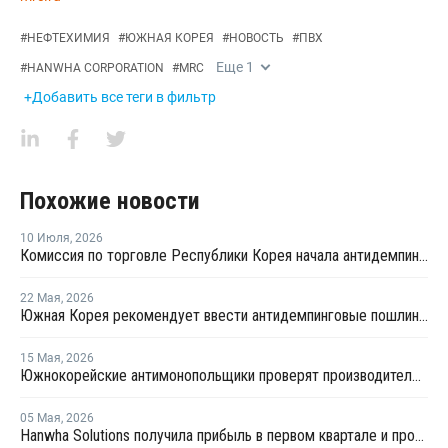
#
НЕФТЕХИМИЯ
#
ЮЖНАЯ КОРЕЯ
#
НОВОСТЬ
#
ПВХ
Еще
1
#
HANWHA CORPORATION
#
MRC
+Добавить все теги в фильтр
Похожие новости
10 Июля
,
2026
Комиссия по торговле Республики Корея начала антидемпинговое расследование в отношении китайского ПВХ-С
22 Мая
,
2026
Южная Корея рекомендует ввести антидемпинговые пошлины на пастообразный ПВХ в Европе
15 Мая
,
2026
Южнокорейские антимонопольщики проверят производителей ПВХ на предмет картельного сговора
05 Мая
,
2026
Hanwha Solutions получила прибыль в первом квартале и прогнозирует рост прибыли далее