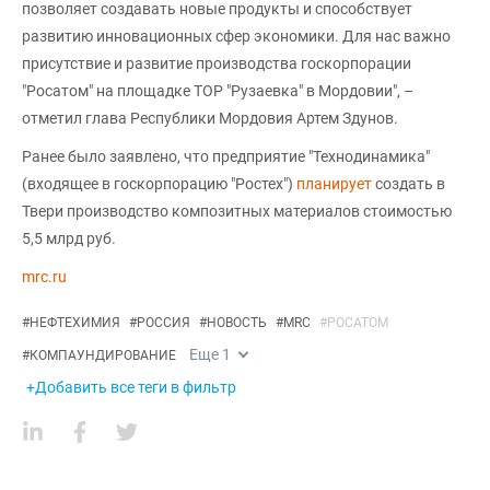
позволяет создавать новые продукты и способствует
развитию инновационных сфер экономики. Для нас важно
присутствие и развитие производства госкорпорации
"Росатом" на площадке ТОР "Рузаевка" в Мордовии", –
отметил глава Республики Мордовия Артем Здунов.
Ранее было заявлено, что предприятие "Технодинамика"
(входящее в госкорпорацию "Ростех")
планирует
создать в
Твери производство композитных материалов стоимостью
5,5 млрд руб.
mrc.ru
#
НЕФТЕХИМИЯ
#
РОССИЯ
#
НОВОСТЬ
#
MRC
#
РОСАТОМ
Еще
1
#
КОМПАУНДИРОВАНИЕ
+Добавить все теги в фильтр