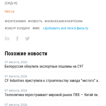
(СКД-Н).
mrc.ru
#
НЕФТЕХИМИЯ
#
НОВОСТЬ
#
НИЖНЕКАМСКНЕФТЕХИМ
+Добавить все теги в фильтр
#
СИБУР ХОЛДИНГ
#
MRC
Похожие новости
07 Августа
,
2026
Белоруссия обнулила экспортные пошлины на СУГ
07 Августа
,
2026
CF Industries приступила к строительству завода "чистого" аммиака за USD4 миллиарда
07 Августа
,
2026
Геополитика перестраивает мировой рынок ПВХ — Китай лидирует в экспорте
07 Августа
,
2026