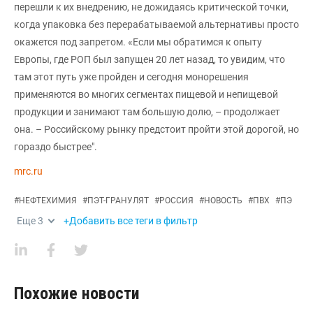
перешли к их внедрению, не дожидаясь критической точки,
когда упаковка без перерабатываемой альтернативы просто
окажется под запретом. «Если мы обратимся к опыту
Европы, где РОП был запущен 20 лет назад, то увидим, что
там этот путь уже пройден и сегодня монорешения
применяются во многих сегментах пищевой и непищевой
продукции и занимают там большую долю, – продолжает
она. – Российскому рынку предстоит пройти этой дорогой, но
гораздо быстрее".
mrc.ru
#
НЕФТЕХИМИЯ
#
ПЭТ-ГРАНУЛЯТ
#
РОССИЯ
#
НОВОСТЬ
#
ПВХ
#
ПЭ
Еще
3
+Добавить все теги в фильтр
Похожие новости