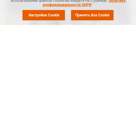
использования файлов cookie вы найдёте на странице "
Политика
конфиденциальности GDPR
".
Настройки Cookie
Принять Все Cookie
Маркет Репорт
-- Челябинская группа компаний готова
создать производство компаундов для полимеров в
Татарстане, сообщает
ИА Девон
.
Еще одно возможное направление сотрудничества -
поставки добавок из микромрамора. С такой идеей
выступил генеральный директор компании "Макроком"
Радий КАЗАНФАРОВ на заседании Научно-технического
совета АО "Татнефтехиминвест-холдинг".
Компаунды из измельченного мрамора улучшают свойства и
параметры переработки полиэтилена и полипропилена. Из
этих полимеров делают упаковку, пленки для