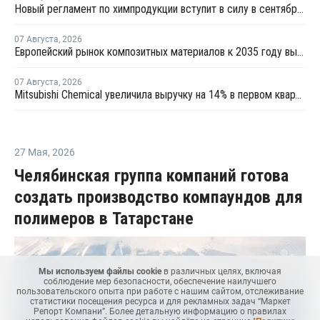
Новый регламент по химпродукции вступит в силу в сентябре 2027 года
07 Августа
,
2026
Европейский рынок композитных материалов к 2035 году вырастет до USD47,5 млрд
07 Августа
,
2026
Mitsubishi Chemical увеличила выручку на 14% в первом квартале японского финансового года
27 Мая
,
2026
Челябинская группа компаний готова
создать производство компаундов для
полимеров в Татарстане
Мы используем файлы cookie
в различных целях, включая
соблюдение мер безопасности, обеспечение наилучшего
пользовательского опыта при работе с нашим сайтом, отслеживание
статистики посещения ресурса и для рекламных задач “Маркет
Репорт Компани”. Более детальную информацию о правилах