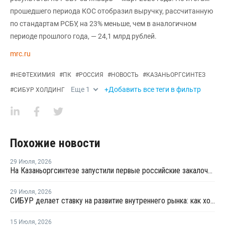
прошедшего периода КОС отобразил выручку, рассчитанную
по стандартам РСБУ, на 23% меньше, чем в аналогичном
периоде прошлого года, — 24,1 млрд рублей.
mrc.ru
#
НЕФТЕХИМИЯ
#
ПК
#
РОССИЯ
#
НОВОСТЬ
#
КАЗАНЬОРГСИНТЕЗ
Еще
1
+Добавить все теги в фильтр
#
СИБУР ХОЛДИНГ
Похожие новости
29 Июля
,
2026
На Казаньоргсинтезе запустили первые российские закалочно-испарительные аппараты
29 Июля
,
2026
СИБУР делает ставку на развитие внутреннего рынка: как холдинг стимулирует спрос на полимеры в ритейле
15 Июля
,
2026