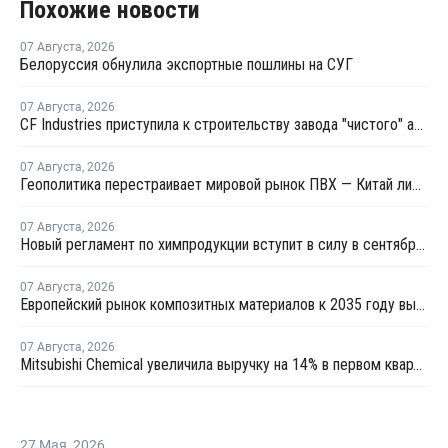
Похожие новости
07 Августа
,
2026
Белоруссия обнулила экспортные пошлины на СУГ
07 Августа
,
2026
CF Industries приступила к строительству завода "чистого" аммиака за USD4 миллиарда
07 Августа
,
2026
Геополитика перестраивает мировой рынок ПВХ — Китай лидирует в экспорте
07 Августа
,
2026
Новый регламент по химпродукции вступит в силу в сентябре 2027 года
07 Августа
,
2026
Европейский рынок композитных материалов к 2035 году вырастет до USD47,5 млрд
07 Августа
,
2026
Mitsubishi Chemical увеличила выручку на 14% в первом квартале японского финансового года
27 Мая
,
2026