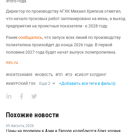
этого года.
Директор по производству АГХК Михаил Хрипков отметил,
что начало пусковых работ запланировано на июнь, а выход
предприятия на проектные показатели - к 2028 году.
Ранее
сообщалось
, что запуск всех линий по производству
полиэтилена произойдет до конца 2026 года. В первой
половине 2027 года будет начат выпуск полипропилена.
mrc.ru
#
НЕФТЕХИМИЯ
#
НОВОСТЬ
#
ПП
#
ПЭ
#
СИБУР ХОЛДИНГ
Еще
2
+Добавить все теги в фильтр
#
АМУРСКИЙ ГХК
Похожие новости
05 Августа
,
2026
Цены на пропилен в Азии и Европе колеблются близ уровня в USD1000