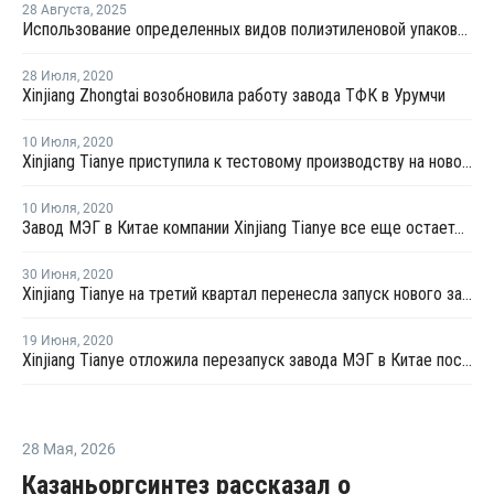
28 Августа
,
2025
Использование определенных видов полиэтиленовой упаковки запретят в Хабаровском крае
28 Июля
,
2020
Xinjiang Zhongtai возобновила работу завода ТФК в Урумчи
10 Июля
,
2020
Xinjiang Tianye приступила к тестовому производству на новом заводе МЭГ в Китае
10 Июля
,
2020
Завод МЭГ в Китае компании Xinjiang Tianye все еще остается закрытым в июле
30 Июня
,
2020
Xinjiang Tianye на третий квартал перенесла запуск нового завода МЭГ в Китае
19 Июня
,
2020
Xinjiang Tianye отложила перезапуск завода МЭГ в Китае после профилактики
28 Мая
,
2026
Казаньоргсинтез рассказал о