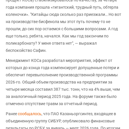
года компания прошла «гигантский, трудный путь, обтерла
коленочки». "Китайцы сюда сколько раз приезжали… Но вот
на производстве бисфенола мы этот путь почему-то не
прошли, до сих пор остаемся с большими вопросами. А год
еще только, ребята, начался. Как мы год закончим по
поликарбонату? У меня ответа нет", — выражал
беспокойство Сафин.
Менеджмент КОСа разработал мероприятия, эффект от
которых до конца года компенсирует допущенные потери и
обеспечит перевыполнение производственной программы
2026-го. Общий объем производства на предприятии за
четыре месяца составил 387 тыс. тонн, что на 4% выше, чем
за аналогичный период 2025 года. На форуме также было
отмечено отсутствие травм за отчетный период.
Ранее
сообщалось
, что ПАО Казаньоргсинтез, входящее в
объединенную группу СИБУР, опубликовало финансовые
результаты по РСБУ за январь — март 2026 года. По итогам