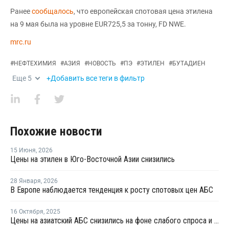
Ранее
сообщалось
, что европейская спотовая цена этилена
на 9 мая была на уровне EUR725,5 за тонну, FD NWE.
mrc.ru
#
НЕФТЕХИМИЯ
#
АЗИЯ
#
НОВОСТЬ
#
ПЭ
#
ЭТИЛЕН
#
БУТАДИЕН
Еще
5
+Добавить все теги в фильтр
Похожие новости
15 Июня
,
2026
Цены на этилен в Юго-Восточной Азии снизились
28 Января
,
2026
В Европе наблюдается тенденция к росту спотовых цен АБС
16 Октября
,
2025
Цены на азиатский АБС снизились на фоне слабого спроса и больших запасов