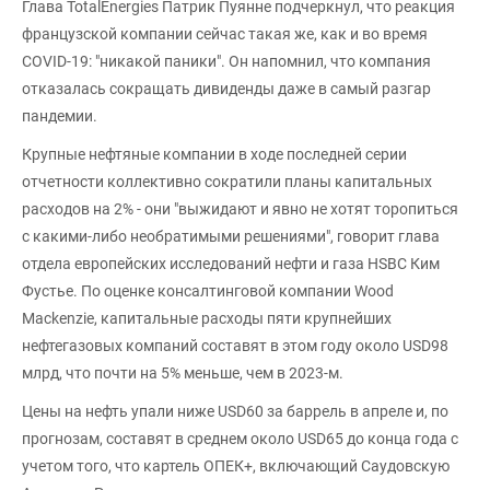
Глава TotalEnergies Патрик Пуянне подчеркнул, что реакция
французской компании сейчас такая же, как и во время
COVID-19: "никакой паники". Он напомнил, что компания
отказалась сокращать дивиденды даже в самый разгар
пандемии.
Крупные нефтяные компании в ходе последней серии
отчетности коллективно сократили планы капитальных
расходов на 2% - они "выжидают и явно не хотят торопиться
с какими-либо необратимыми решениями", говорит глава
отдела европейских исследований нефти и газа HSBC Ким
Фустье. По оценке консалтинговой компании Wood
Mackenzie, капитальные расходы пяти крупнейших
нефтегазовых компаний составят в этом году около USD98
млрд, что почти на 5% меньше, чем в 2023-м.
Цены на нефть упали ниже USD60 за баррель в апреле и, по
прогнозам, составят в среднем около USD65 до конца года с
учетом того, что картель ОПЕК+, включающий Саудовскую