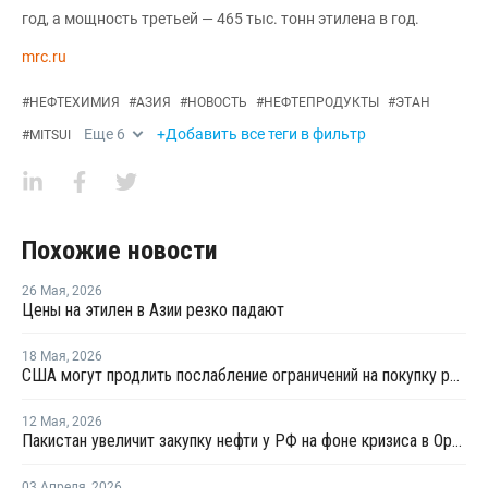
год, а мощность третьей — 465 тыс. тонн этилена в год.
mrc.ru
#
НЕФТЕХИМИЯ
#
АЗИЯ
#
НОВОСТЬ
#
НЕФТЕПРОДУКТЫ
#
ЭТАН
Еще
6
+Добавить все теги в фильтр
#
MITSUI
Похожие новости
26 Мая
,
2026
Цены на этилен в Азии резко падают
18 Мая
,
2026
США могут продлить послабление ограничений на покупку российской нефти
12 Мая
,
2026
Пакистан увеличит закупку нефти у РФ на фоне кризиса в Ормузском проливе
03 Апреля
,
2026