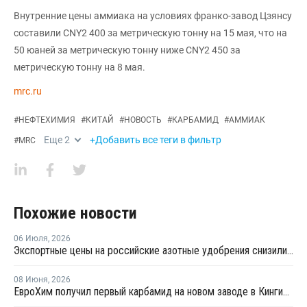
Внутренние цены аммиака на условиях франко-завод Цзянсу
составили CNY2 400 за метрическую тонну на 15 мая, что на
50 юаней за метрическую тонну ниже CNY2 450 за
метрическую тонну на 8 мая.
mrc.ru
#
НЕФТЕХИМИЯ
#
КИТАЙ
#
НОВОСТЬ
#
КАРБАМИД
#
АММИАК
Еще
2
+Добавить все теги в фильтр
#
MRC
Похожие новости
06 Июля
,
2026
Экспортные цены на российские азотные удобрения снизились на 22-40%
08 Июня
,
2026
ЕвроХим получил первый карбамид на новом заводе в Кингисеппе