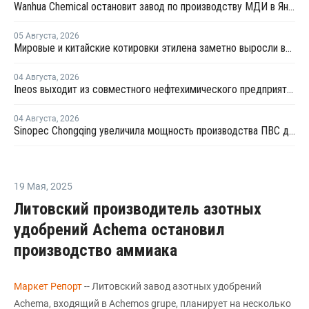
Wanhua Chemical остановит завод по производству МДИ в Яньтае для планового ремонта
05 Августа
,
2026
Мировые и китайские котировки этилена заметно выросли во второй половине июля
04 Августа
,
2026
Ineos выходит из совместного нефтехимического предприятия с Sinopec
04 Августа
,
2026
Sinopec Chongqing увеличила мощность производства ПВС до 210 тысяч тонн
19 Мая
,
2025
Литовский производитель азотных
удобрений Achema остановил
производство аммиака
Маркет Репорт
-- Литовский завод азотных удобрений
Achema, входящий в Achemos grupe, планирует на несколько