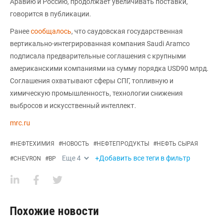
Аравию и Россию, продолжает увеличивать поставки,
говорится в публикации.
Ранее
сообщалось
, что саудовская государственная
вертикально-интегрированная компания Saudi Aramco
подписала предварительные соглашения с крупными
американскими компаниями на сумму порядка USD90 млрд.
Соглашения охватывают сферы СПГ, топливную и
химическую промышленность, технологии снижения
выбросов и искусственный интеллект.
mrc.ru
#
НЕФТЕХИМИЯ
#
НОВОСТЬ
#
НЕФТЕПРОДУКТЫ
#
НЕФТЬ СЫРАЯ
Еще
4
+Добавить все теги в фильтр
#
CHEVRON
#
BP
Похожие новости