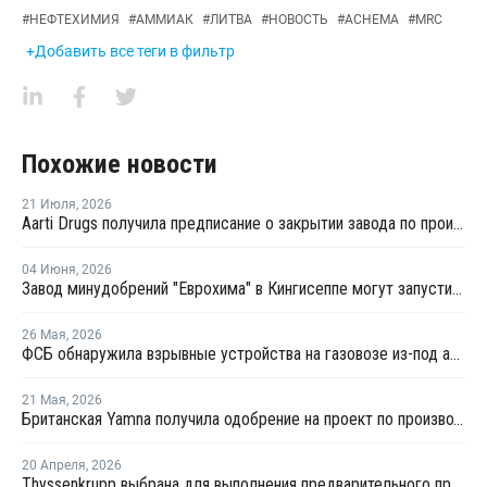
#
НЕФТЕХИМИЯ
#
АММИАК
#
ЛИТВА
#
НОВОСТЬ
#
ACHEMA
#
MRC
+Добавить все теги в фильтр
Похожие новости
21 Июля
,
2026
Aarti Drugs получила предписание о закрытии завода по производству аминов из-за нарушений нормативных требований
04 Июня
,
2026
Завод минудобрений "Еврохима" в Кингисеппе могут запустить в третьем квартале 2026 года
26 Мая
,
2026
ФСБ обнаружила взрывные устройства на газовозе из-под аммиака в Усть-Луге
21 Мая
,
2026
Британская Yamna получила одобрение на проект по производству "зеленого" аммиака в Индии
20 Апреля
,
2026
Thyssenkrupp выбрана для выполнения предварительного проектирования увеличения экспорта аммиака в Брунее