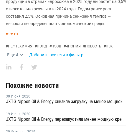
продукции в странах Евросоюза в 2025 году вырастет на 0,5%
относительно результата 2024 года. Годом ранее рост
составил 2,5%. Основная причина снижения темпов —
высокая неопределенность экономической среды.
mrc.ru
#
НЕФТЕХИМИЯ
#
ПЭНД
#
ПЭВД
#
ЯПОНИЯ
#
НОВОСТЬ
#
ПВХ
Еще
4
+Добавить все теги в фильтр
Похожие новости
30 Июня
,
2020
JXTG Nippon Oil & Energy снизила загрузку на менее мощной крекинг-установке в Кавасаки ниже 80%
19 Июня
,
2020
JXTG Nippon Oil & Energy перезапустила менее мощную крекинг-установку в Кавасаки
20 Февраля
,
2019