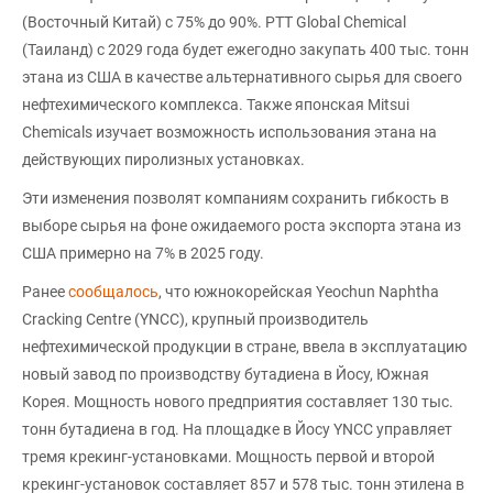
(Восточный Китай) с 75% до 90%. PTT Global Chemical
(Таиланд) с 2029 года будет ежегодно закупать 400 тыс. тонн
этана из США в качестве альтернативного сырья для своего
нефтехимического комплекса. Также японская Mitsui
Chemicals изучает возможность использования этана на
действующих пиролизных установках.
Эти изменения позволят компаниям сохранить гибкость в
выборе сырья на фоне ожидаемого роста экспорта этана из
США примерно на 7% в 2025 году.
Ранее
сообщалось
, что южнокорейская Yeochun Naphtha
Cracking Centre (YNCC), крупный производитель
нефтехимической продукции в стране, ввела в эксплуатацию
новый завод по производству бутадиена в Йосу, Южная
Корея. Мощность нового предприятия составляет 130 тыс.
тонн бутадиена в год. На площадке в Йосу YNCC управляет
тремя крекинг-установками. Мощность первой и второй
крекинг-установок составляет 857 и 578 тыс. тонн этилена в