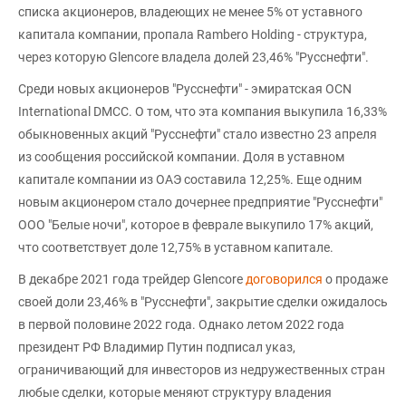
списка акционеров, владеющих не менее 5% от уставного
капитала компании, пропала Rambero Holding - структура,
через которую Glencore владела долей 23,46% "Русснефти".
Среди новых акционеров "Русснефти" - эмиратская OCN
International DMCC. О том, что эта компания выкупила 16,33%
обыкновенных акций "Русснефти" стало известно 23 апреля
из сообщения российской компании. Доля в уставном
капитале компании из ОАЭ составила 12,25%. Еще одним
новым акционером стало дочернее предприятие "Русснефти"
ООО "Белые ночи", которое в феврале выкупило 17% акций,
что соответствует доле 12,75% в уставном капитале.
В декабре 2021 года трейдер Glencore
договорился
о продаже
своей доли 23,46% в "Русснефти", закрытие сделки ожидалось
в первой половине 2022 года. Однако летом 2022 года
президент РФ Владимир Путин подписал указ,
ограничивающий для инвесторов из недружественных стран
любые сделки, которые меняют структуру владения