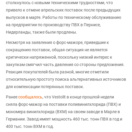
столкнулось с новыми техническими трудностями, что
привело к отмене апрельских поставок после предыдущих
выпусков в марте. Работы по техническому обслуживанию
на предприятии по производству ПВХ в Пернисе,
Нидерланды, также были продлены.
Несмотря на заявления о форс-мажоре, приведшие к
сокращению поставок, общая ситуация не является
критически напряженной, поскольку низкий интерес к
закупкам смягчил часть давления со стороны предложения.
Реакция покупателей была разной, многие отметили
относительную простоту поиска альтернативных источников
для компенсации потерянных поставок.
Ранее
сообщалось
, что Vestolit в конце прошлой недели
сняла форс-мажор на поставки поливинилхлорида (ПВХ) и
мономера винилхлорида (ВХМ) на своем заводе в Марле в
Германии. Завод имеет мощность 460 тыс. тонн ПВХ в год и
400 тыс. тонн ВХМ в год.