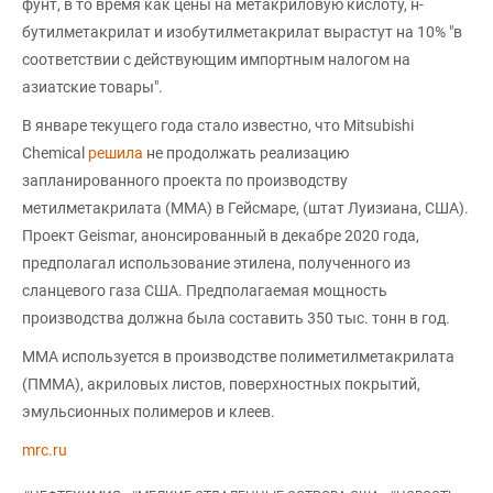
фунт, в то время как цены на метакриловую кислоту, н-
бутилметакрилат и изобутилметакрилат вырастут на 10% "в
соответствии с действующим импортным налогом на
азиатские товары".
В январе текущего года стало известно, что Mitsubishi
Chemical
решила
не продолжать реализацию
запланированного проекта по производству
метилметакрилата (ММА) в Гейсмаре, (штат Луизиана, США).
Проект Geismar, анонсированный в декабре 2020 года,
предполагал использование этилена, полученного из
сланцевого газа США. Предполагаемая мощность
производства должна была составить 350 тыс. тонн в год.
ММА используется в производстве полиметилметакрилата
(ПММА), акриловых листов, поверхностных покрытий,
эмульсионных полимеров и клеев.
mrc.ru