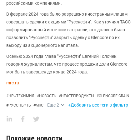
российскими компаниями.
В феврале 2024 года было разрешено иностранным лицам
совершать сделки с акциями "Русснефти". Как уточнял ТАСС
информированный источник в отрасли, это должно было
позволить "Русснефти" закрыть сделку с Glencore по их
выходу из акционерного капитала.
Осенью 2024 года глава "Русснефти" Евгений Толочек
говорил журналистам, что процесс продажи доли Glencore
мог быть завершен до конца 2024 года.
mrc.ru
#
НЕФТЕХИМИЯ
#
НОВОСТЬ
#
НЕФТЕПРОДУКТЫ
#
GLENCORE GRAIN
Еще
2
+Добавить все теги в фильтр
#
РУССНЕФТЬ
#
MRC
Похожие новости