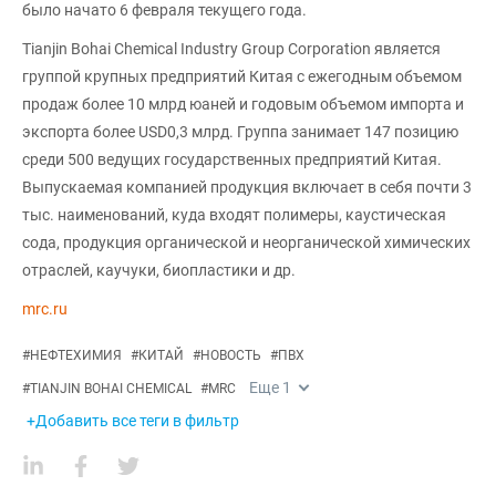
было начато 6 февраля текущего года.
Tianjin Bohai Chemical Industry Group Corporation является
группой крупных предприятий Китая c ежегодным объемом
продаж более 10 млрд юаней и годовым объемом импорта и
экспорта более USD0,3 млрд. Группа занимает 147 позицию
среди 500 ведущих государственных предприятий Китая.
Выпускаемая компанией продукция включает в себя почти 3
тыс. наименований, куда входят полимеры, каустическая
сода, продукция органической и неорганической химических
отраслей, каучуки, биопластики и др.
mrc.ru
#
НЕФТЕХИМИЯ
#
КИТАЙ
#
НОВОСТЬ
#
ПВХ
Еще
1
#
TIANJIN BOHAI CHEMICAL
#
MRC
+Добавить все теги в фильтр