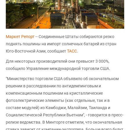
Маркет Репорт
-- Соединенные Штаты собираются резко
поднять пошлины на импорт солнечных батарей из стран
Юго-Восточной Азии, сообщает
ТАСС
.
Для некоторых производителей они превысят 3 000%,
сообщило Управление международной торговли США.
"Министерство торговли США объявило об окончательном
решении в расследовании по антидемпинговым и
компенсационным пошлинам на кристаллические
фотоэлектрические элементы (как отдельные, так и в
составе модулей) из Камбоджи, Малайзии, Таиланда и
Социалистической Республики Вьетнам", - говорится в пресс-
релизе ведомства. В Минторге отметили, что окончательная
ставка зависит от компании-экспортера. Больше всего будут