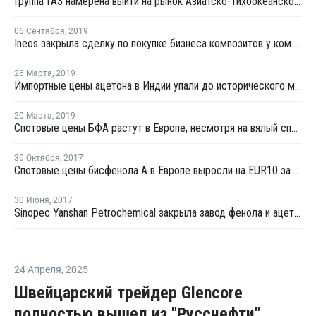
Группа ГАЗ намерена выйти на рынок Азиатско-Тихоокеанского региона
06 Сентября
,
2019
Ineos закрыла сделку по покупке бизнеса композитов у компании Ashland
26 Марта
,
2019
Импортные цены ацетона в Индии упали до исторического минимума
20 Марта
,
2019
Спотовые цены БФА растут в Европе, несмотря на вялый спрос
30 Октября
,
2017
Спотовые цены бисфенола А в Европе выросли на EUR10 за тонну
30 Июня
,
2017
Sinopec Yanshan Petrochemical закрыла завод фенола и ацетона на ремонт раньше намеченного срока
24 Апреля
,
2025
Швейцарский трейдер Glencore
полностью вышел из "Русснефти"