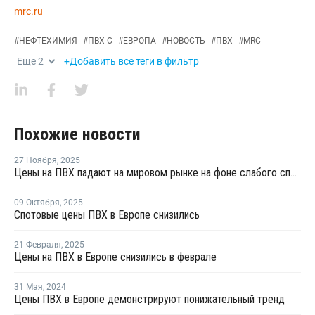
mrc.ru
#
НЕФТЕХИМИЯ
#
ПВХ-С
#
ЕВРОПА
#
НОВОСТЬ
#
ПВХ
#
MRC
Еще
2
+Добавить все теги в фильтр
Похожие новости
27 Ноября
,
2025
Цены на ПВХ падают на мировом рынке на фоне слабого спроса и высокого давления на рынки
09 Октября
,
2025
Спотовые цены ПВХ в Европе снизились
21 Февраля
,
2025
Цены на ПВХ в Европе снизились в феврале
31 Мая
,
2024
Цены ПВХ в Европе демонстрируют понижательный тренд