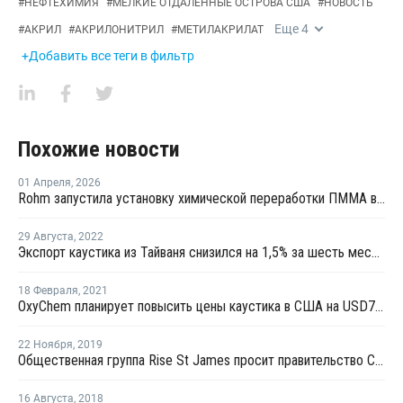
#
НЕФТЕХИМИЯ
#
МЕЛКИЕ ОТДАЛЕННЫЕ ОСТРОВА США
#
НОВОСТЬ
Еще
4
#
АКРИЛ
#
АКРИЛОНИТРИЛ
#
МЕТИЛАКРИЛАТ
+Добавить все теги в фильтр
Похожие новости
01 Апреля
,
2026
Rohm запустила установку химической переработки ПММА в Вормсе
29 Августа
,
2022
Экспорт каустика из Тайваня снизился на 1,5% за шесть месяцев
18 Февраля
,
2021
OxyChem планирует повысить цены каустика в США на USD75 за тонну
22 Ноября
,
2019
Общественная группа Rise St James просит правительство США воспрепятствовать строительству НПЗ компании Formosa
16 Августа
,
2018