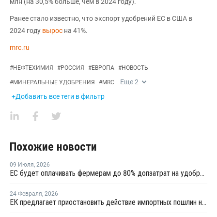
млн (на 30,5% больше, чем в 2024 году).
Ранее стало известно, что экспорт удобрений ЕС в США в
2024 году
вырос
на 41%.
mrc.ru
#
НЕФТЕХИМИЯ
#
РОССИЯ
#
ЕВРОПА
#
НОВОСТЬ
Еще
2
#
МИНЕРАЛЬНЫЕ УДОБРЕНИЯ
#
MRC
+Добавить все теги в фильтр
Похожие новости
09 Июля
,
2026
ЕС будет оплачивать фермерам до 80% допзатрат на удобрения
24 Февраля
,
2026
ЕК предлагает приостановить действие импортных пошлин на аммиак и большинство азотных удобрений