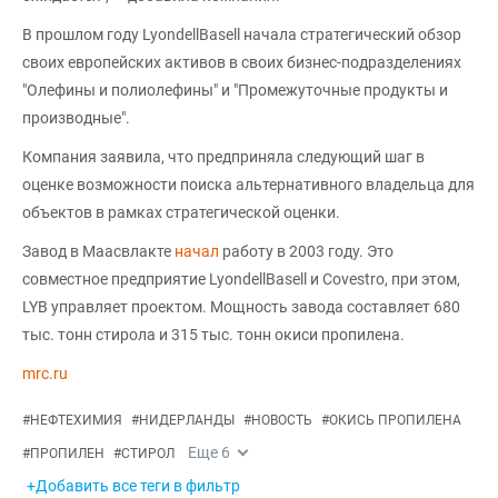
В прошлом году LyondellBasell начала стратегический обзор
своих европейских активов в своих бизнес-подразделениях
"Олефины и полиолефины" и "Промежуточные продукты и
производные".
Компания заявила, что предприняла следующий шаг в
оценке возможности поиска альтернативного владельца для
объектов в рамках стратегической оценки.
Завод в Маасвлакте
начал
работу в 2003 году. Это
совместное предприятие LyondellBasell и Covestro, при этом,
LYB управляет проектом. Мощность завода составляет 680
тыс. тонн стирола и 315 тыс. тонн окиси пропилена.
mrc.ru
#
НЕФТЕХИМИЯ
#
НИДЕРЛАНДЫ
#
НОВОСТЬ
#
ОКИСЬ ПРОПИЛЕНА
Еще
6
#
ПРОПИЛЕН
#
СТИРОЛ
+Добавить все теги в фильтр