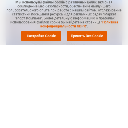
Мы используем файлы cookie
в различных целях, включая
соблюдение мер безопасности, обеспечение наилучшего
пользовательского опыта при работе с нашим сайтом, отслеживание
статистики посещения ресурса и для рекламных задач “Маркет
Репорт Компани”. Более детальную информацию о правилах
использования файлов cookie вы найдёте на странице "
Политика
конфиденциальности GDPR
".
Настройки Cookie
Принять Все Cookie
Маркет Репорт
-- Цены на винилхлорид (ВХМ) в Азии
демонстрируют тенденцию к снижению с февраля и, как
ожидается, будут последовательно снижаться в марте,
сообщает
Chemweek
.
Недавнее падение было обусловлено более высокими
уровнями запасов и снижением давления на стоимость
этилена. После весенних праздников спрос немного вырос,
поскольку покупатели ВХМ пополняли запасы. Однако по
мере завершения пополнения запасов спрос снизился, что
еще больше усилило понижательное давление на рынок ВХМ