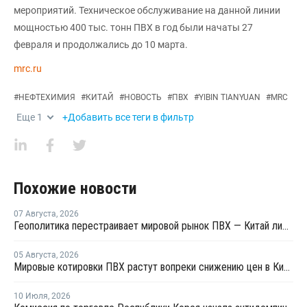
мероприятий. Техническое обслуживание на данной линии
мощностью 400 тыс. тонн ПВХ в год были начаты 27
февраля и продолжались до 10 марта.
mrc.ru
#
НЕФТЕХИМИЯ
#
КИТАЙ
#
НОВОСТЬ
#
ПВХ
#
YIBIN TIANYUAN
#
MRC
Еще
1
+Добавить все теги в фильтр
Похожие новости
07 Августа
,
2026
Геополитика перестраивает мировой рынок ПВХ — Китай лидирует в экспорте
05 Августа
,
2026
Мировые котировки ПВХ растут вопреки снижению цен в Китае
10 Июля
,
2026