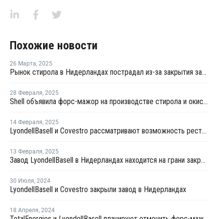
Похожие новости
26 Марта
,
2025
Рынок стирола в Нидерландах пострадал из-за закрытия заводов LyondellBasell и Covestro
28 Февраля
,
2025
Shell объявила форс-мажор на производстве стирола и окиси пропилена в Нидерландах
14 Февраля
,
2025
LyondellBasell и Covestro рассматривают возможность реструктуризации совместного завода в Нидерландах
13 Февраля
,
2025
Завод LyondellBasell в Нидерландах находится на грани закрытия
30 Июля
,
2024
LyondellBasell и Covestro закрыли завод в Нидерландах
18 Апреля
,
2024
TotalEnergies и LyondellBasell планируют отменить форс-мажор на поставку стирола и полиолефинов