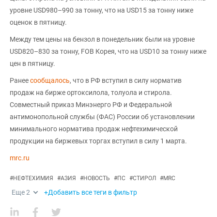
уровне USD980–990 за тонну, что на USD15 за тонну ниже
оценок в пятницу.
Между тем цены на бензол в понедельник были на уровне
USD820–830 за тонну, FOB Корея, что на USD10 за тонну ниже
цен в пятницу.
Ранее
сообщалось
, что в РФ вступил в силу норматив
продаж на бирже ортоксилола, толуола и стирола.
Совместный приказ Минэнерго РФ и Федеральной
антимонопольной службы (ФАС) России об установлении
минимального норматива продаж нефтехимической
продукции на биржевых торгах вступил в силу 1 марта.
mrc.ru
#
НЕФТЕХИМИЯ
#
АЗИЯ
#
НОВОСТЬ
#
ПС
#
СТИРОЛ
#
MRC
Еще
2
+Добавить все теги в фильтр