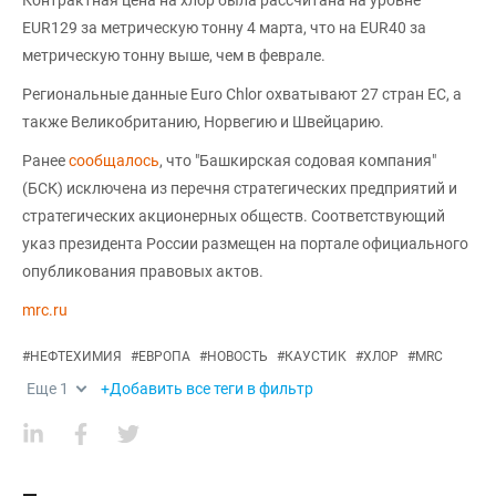
EUR129 за метрическую тонну 4 марта, что на EUR40 за
метрическую тонну выше, чем в феврале.
Региональные данные Euro Chlor охватывают 27 стран ЕС, а
также Великобританию, Норвегию и Швейцарию.
Ранее
сообщалось
, что "Башкирская содовая компания"
(БСК) исключена из перечня стратегических предприятий и
стратегических акционерных обществ. Соответствующий
указ президента России размещен на портале официального
опубликования правовых актов.
mrc.ru
#
НЕФТЕХИМИЯ
#
ЕВРОПА
#
НОВОСТЬ
#
КАУСТИК
#
ХЛОР
#
MRC
Еще
1
+Добавить все теги в фильтр