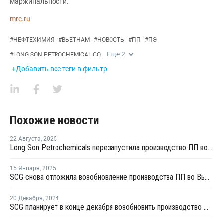
маржинальности.
mrc.ru
#
НЕФТЕХИМИЯ
#
ВЬЕТНАМ
#
НОВОСТЬ
#
ПП
#
ПЭ
Еще
2
#
LONG SON PETROCHEMICAL CO
+Добавить все теги в фильтр
Похожие новости
22 Августа
,
2025
Long Son Petrochemicals перезапустила производство ПП во Вьетнаме
15 Января
,
2025
SCG снова отложила возобновление производства ПП во Вьетнаме
20 Декабря
,
2024
SCG планирует в конце декабря возобновить производство ПП во Вьетнаме