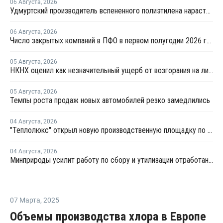
06 Августа
,
2026
Удмуртский производитель вспененного полиэтилена нарастит выпуск на 15%
06 Августа
,
2026
Число закрытых компаний в ПФО в первом полугодии 2026 года вдвое превысило число новых
05 Августа
,
2026
НКНХ оценил как незначительный ущерб от возгорания на линии полистирола
05 Августа
,
2026
Темпы роста продаж новых автомобилей резко замедлились
04 Августа
,
2026
"Теплолюкс" открыл новую производственную площадку по выпуску инженерных систем
04 Августа
,
2026
Минприроды усилит работу по сбору и утилизации отработанных шин
07 Марта
,
2025
Объемы производства хлора в Европе