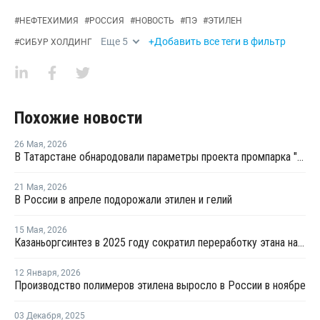
#
НЕФТЕХИМИЯ
#
РОССИЯ
#
НОВОСТЬ
#
ПЭ
#
ЭТИЛЕН
Еще
5
+Добавить все теги в фильтр
#
СИБУР ХОЛДИНГ
Похожие новости
26 Мая
,
2026
В Татарстане обнародовали параметры проекта промпарка "Этилен-600"
21 Мая
,
2026
В России в апреле подорожали этилен и гелий
15 Мая
,
2026
Казаньоргсинтез в 2025 году сократил переработку этана на 5%, сжиженного газа – на 24%
12 Января
,
2026
Производство полимеров этилена выросло в России в ноябре
03 Декабря
,
2025