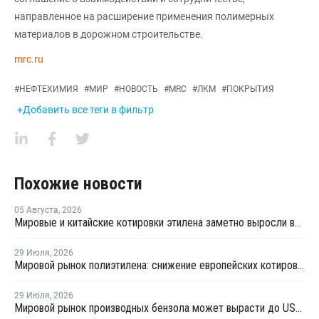
направленное на расширение применения полимерных
материалов в дорожном строительстве.
mrc.ru
#
НЕФТЕХИМИЯ
#
МИР
#
НОВОСТЬ
#
MRC
#
ЛКМ
#
ПОКРЫТИЯ
+Добавить все теги в фильтр
Похожие новости
05 Августа
,
2026
Мировые и китайские котировки этилена заметно выросли во второй половине июля
29 Июля
,
2026
Мировой рынок полиэтилена: снижение европейских котировок и перестройка ценового диапазона в Китае
29 Июля
,
2026
Мировой рынок производных бензола может вырасти до USD69,3 млрд к 2032 году за счет спроса на стирольные полимеры