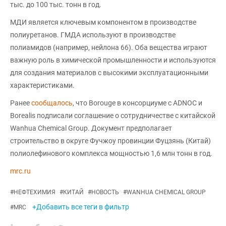
тыс. до 100 тыс. тонн в год.
МДИ является ключевым компонентом в производстве
полиуретанов. ГМДА используют в производстве
полиамидов (например, нейлона 66). Оба вещества играют
важную роль в химической промышленности и используются
для создания материалов с высокими эксплуатационными
характеристиками.
Ранее
сообщалось
, что Borouge в консорциуме с ADNOC и
Borealis подписали соглашение о сотрудничестве с китайской
Wanhua Chemical Group. Документ предполагает
строительство в округе Фучжоу провинции Фуцзянь (Китай)
полиолефинового комплекса мощностью 1,6 млн тонн в год.
mrc.ru
#
НЕФТЕХИМИЯ
#
КИТАЙ
#
НОВОСТЬ
#
WANHUA CHEMICAL GROUP
+Добавить все теги в фильтр
#
MRC