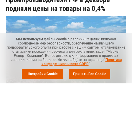
подняли цены на товары на 0,4%
Мы используем файлы cookie
в различных целях, включая
соблюдение мер безопасности, обеспечение наилучшего
пользовательского опыта при работе с нашим сайтом, отслеживание
статистики посещения ресурса и для рекламных задач “Маркет
Репорт Компани”. Более детальную информацию о правилах
использования файлов cookie вы найдёте на странице "
Политика
конфиденциальности GDPR
".
Настройки Cookie
Принять Все Cookie
Маркет Репорт -- Цены российских производителей
промышленных товаров в декабре 2024 года, по
предварительным данным, выросли на 0,4% по сравнению с
ноябрем, сообщает
ТАСС
.
Так, увеличились цены на прочие услуги в