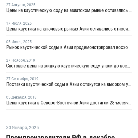
27 Августа
,
2025
Цены на каустическую соду на азиатском рынке оставались стабильными
17 Июля
,
2025
Цены каустика на ключевых рынках Азии оставались относительно стабильными на прошлой неделе
05 Июня
,
2025
Рынок каустической соды в Азии продемонстрировал восходящий тренд в середине мая
27 Ноября
,
2019
Cпотовые цены на жидкую каустическую соду упали до восьминедельного минимума в Азии
27 Сентября
,
2019
Поставки каустической соды в Азии останутся на высоком уровне
05 Декабря
,
2018
Цены каустика в Северо-Восточной Азии достигли 28-месячного минимума
30 Января
,
2025
Промпроизводители РФ в декабре