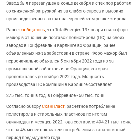
Завод был перезапущен в конце декабря и с тех пор работал
со сниженной загрузкой из-за слабого спроса и высоких
производственных затрат на европейском рынке стирола.
Ранее
сообщалось
, что TotalEnergies 13 января сняла форс-
мажор в отношении поставок полистирола (ПС) на своих
заводах в Гонфревиль и Карлинге во Франции, ранее
объявленных из-за забастовки в стране. Форс-мажор был
первоначально объявлен 5 октября 2022 года из-за
промышленной забастовки во Франции, которая
продолжалась до ноября 2022 года. Мощность
производства ПС компании в Карлинге составляет
275 тыс. тонн в год, в Гонфревиле - 60 тыс. тонн.
Согласно обзору
СканПласт
, расчетное потребление
полистирола и стирольных пластиков по итогам
одиннадцати месяцев 2022 года составило 494,21 тыс. тонн,
что на 4% менее показателя потребления за аналогичный
период предыдущего года.