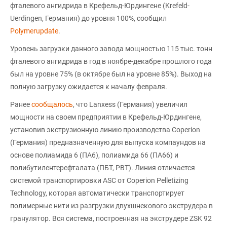
фталевого ангидрида в Крефельд-Юрдингене (Krefeld-
Uerdingen, Германия) до уровня 100%, сообщил
Polymerupdate
.
Уровень загрузки данного завода мощностью 115 тыс. тонн
фталевого ангидрида в год в ноябре-декабре прошлого года
был на уровне 75% (в октябре был на уровне 85%). Выход на
полную загрузку ожидается к началу февраля.
Ранее
сообщалось
, что Lanxess (Германия) увеличил
мощности на своем предприятии в Крефельд-Юрдингене,
установив экструзионную линию производства Coperion
(Германия) предназначенную для выпуска компаундов на
основе полиамида 6 (ПА6), полиамида 66 (ПА66) и
полибутилентерефталата (ПБТ, PBT). Линия отличается
системой транспортировки ASC от Coperion Pelletizing
Technology, которая автоматически транспортирует
полимерные нити из разгрузки двухшнекового экструдера в
гранулятор. Вся система, построенная на экструдере ZSK 92