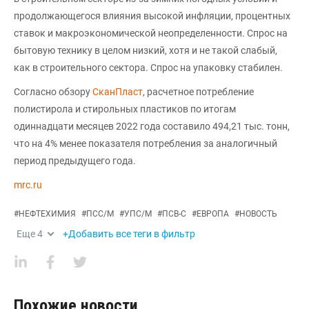
продолжающегося влияния высокой инфляции, процентных
ставок и макроэкономической неопределенности. Спрос на
бытовую технику в целом низкий, хотя и не такой слабый,
как в строительного сектора. Спрос на упаковку стабилен.
Согласно обзору
СканПласт
, расчетное потребление
полистирола и стирольных пластиков по итогам
одиннадцати месяцев 2022 года составило 494,21 тыс. тонн,
что на 4% менее показателя потребления за аналогичный
период предыдущего года.
mrc.ru
#
НЕФТЕХИМИЯ
#
ПСС/М
#
УПС/М
#
ПСВ-С
#
ЕВРОПА
#
НОВОСТЬ
Еще
4
+Добавить все теги в фильтр
Похожие новости