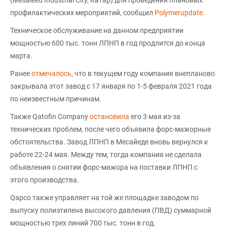
(Mesaieed Industrial City, Катар) для проведения плановых
профилактических мероприятий, сообщил
Polymerupdate
.
Техническое обслуживание на данном предприятии
мощностью 600 тыс. тонн ЛПНП в год продлится до конца
марта.
Ранее
отмечалось
, что в текущем году компания внепланово
закрывала этот завод с 17 января по 1-5 февраля 2021 года
по неизвестным причинам.
Также Qatofin Company
остановила
его 3 мая из-за
технических проблем, после чего объявила форс-мажорные
обстоятельства. Завод ЛПНП в Месайеде вновь вернулся к
работе 22-24 мая. Между тем, тогда компания не сделала
объявления о снятии форс-мажора на поставки ЛПНП с
этого производства.
Qapco также управляет на той же площадке заводом по
выпуску полиэтилена высокого давления (ПВД) суммарной
мощностью трех линий 700 тыс. тонн в год.