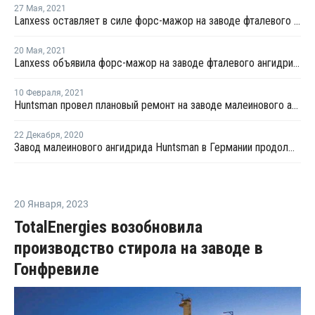
27 Мая
,
2021
Lanxess оставляет в силе форс-мажор на заводе фталевого ангидрида в Германии после его перезапуска
20 Мая
,
2021
Lanxess объявила форс-мажор на заводе фталевого ангидрида в Германии
10 Февраля
,
2021
Huntsman провел плановый ремонт на заводе малеинового ангидрида в Германии
22 Декабря
,
2020
Завод малеинового ангидрида Huntsman в Германии продолжает работать с низкой загрузкой мощностей
20 Января
,
2023
TotalEnergies возобновила
производство стирола на заводе в
Гонфревиле