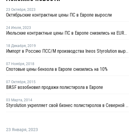
23 Октября
,
2023
Октябрьские контрактные цены ПС в Европе выросли
24 Июля
,
2023
Июльские контрактные цены ПС в Европе снизились на EUR80-100 за тонну
18 Декабря
,
2019
Импорт в Россию ПСС/М производства Ineos Styrolution вырос в январе – ноябре на 64%
07 Ноября
,
2018
Спотовые цены бензола в Европе снизились на 10%
07 Октября
,
2015
BASF возобновил продажи полистирола в Европе
03 Марта
,
2014
Styrolution укрепляет свой бизнес полистиролов в Северной Америке
23 Января
,
2023