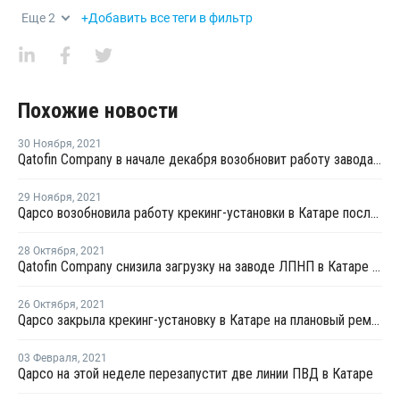
Еще
2
+Добавить все теги в фильтр
Похожие новости
30 Ноября
,
2021
Qatofin Company в начале декабря возобновит работу завода ЛПНП в Катаре после планового ремонта
29 Ноября
,
2021
Qapco возобновила работу крекинг-установки в Катаре после плановой профилактики
28 Октября
,
2021
Qatofin Company снизила загрузку на заводе ЛПНП в Катаре до 50%
26 Октября
,
2021
Qapco закрыла крекинг-установку в Катаре на плановый ремонт
03 Февраля
,
2021
Qapco на этой неделе перезапустит две линии ПВД в Катаре