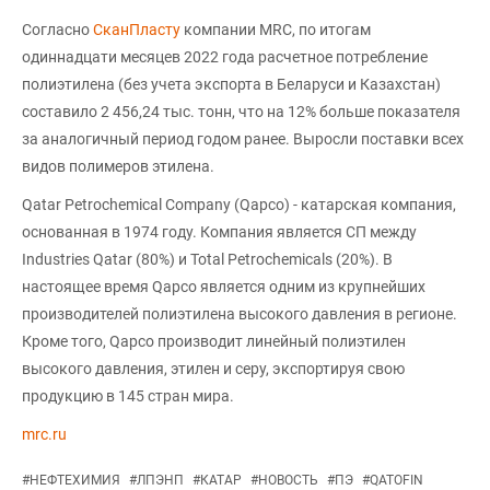
Согласно
СканПласту
компании MRC, по итогам
одиннадцати месяцев 2022 года расчетное потребление
полиэтилена (без учета экспорта в Беларуси и Казахстан)
составило 2 456,24 тыс. тонн, что на 12% больше показателя
за аналогичный период годом ранее. Выросли поставки всех
видов полимеров этилена.
Qatar Petrochemical Company (Qapco) - катарская компания,
основанная в 1974 году. Компания является СП между
Industries Qatar (80%) и Total Petrochemicals (20%). В
настоящее время Qapco является одним из крупнейших
производителей полиэтилена высокого давления в регионе.
Кроме того, Qapco производит линейный полиэтилен
высокого давления, этилен и серу, экспортируя свою
продукцию в 145 стран мира.
mrc.ru
#
НЕФТЕХИМИЯ
#
ЛПЭНП
#
КАТАР
#
НОВОСТЬ
#
ПЭ
#
QATOFIN