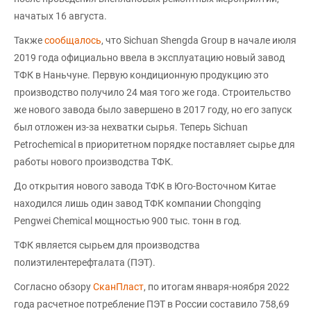
начатых 16 августа.
Также
сообщалось
, что Sichuan Shengda Group в начале июля
2019 года официально ввела в эксплуатацию новый завод
ТФК в Наньчуне. Первую кондиционную продукцию это
производство получило 24 мая того же года. Строительство
же нового завода было завершено в 2017 году, но его запуск
был отложен из-за нехватки сырья. Теперь Sichuan
Petrochemical в приоритетном порядке поставляет сырье для
работы нового производства ТФК.
До открытия нового завода ТФК в Юго-Восточном Китае
находился лишь один завод ТФК компании Chongqing
Pengwei Chemical мощностью 900 тыс. тонн в год.
ТФК является сырьем для производства
полиэтилентерефталата (ПЭТ).
Согласно обзору
СканПласт
, по итогам января-ноября 2022
года расчетное потребление ПЭТ в России составило 758,69