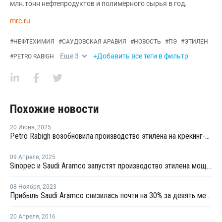
млн.тонн нефтепродуктов и полимерного сырья в год.
mrc.ru
#
НЕФТЕХИМИЯ
#
САУДОВСКАЯ АРАВИЯ
#
НОВОСТЬ
#
ПЭ
#
ЭТИЛЕН
Еще
3
+Добавить все теги в фильтр
#
PETRO RABIGH
Похожие новости
20 Июня
,
2025
Petro Rabigh возобновила производство этилена на крекинг-установке в Саудовской Аравии
09 Апреля
,
2025
Sinopec и Saudi Aramco запустят производство этилена мощностью 1,8 млн тонн на своем НПЗ в Янбу
08 Ноября
,
2023
Прибыль Saudi Aramco снизилась почти на 30% за девять месяцев
20 Апреля
,
2016