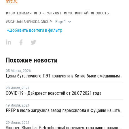
mrc.ru
#
НЕФТЕХИМИЯ
#
ПЭТ-ГРАНУЛЯТ
#
ТФК
#
КИТАЙ
#
НОВОСТЬ
Еще
1
#
SICHUAN SHENGDA GROUP
+Добавить все теги в фильтр
Похожие новости
05 Марта
,
2026
Цены бутылочного ПЭТ гранулята в Китае были смешанными в феврале
28 Июля
,
2021
COVID-19 - Дайджест новостей от 28.07.2021 года
19 Июля
,
2021
FREP в июле загрузила завод параксилола в Фуцзяне на штатном уровне
29 Июня
,
2021
Sinopec Shanghai Petrochemical перезапустила завод параксилола № 1 после планового ремонта