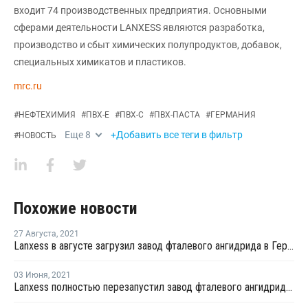
входит 74 производственных предприятия. Основными
сферами деятельности LANXESS являются разработка,
производство и сбыт химических полупродуктов, добавок,
специальных химикатов и пластиков.
mrc.ru
#
НЕФТЕХИМИЯ
#
ПВХ-Е
#
ПВХ-С
#
ПВХ-ПАСТА
#
ГЕРМАНИЯ
Еще
8
+Добавить все теги в фильтр
#
НОВОСТЬ
Похожие новости
27 Августа
,
2021
Lanxess в августе загрузил завод фталевого ангидрида в Германии на более чем 80%, форс-мажор остается в силе
03 Июня
,
2021
Lanxess полностью перезапустил завод фталевого ангидрида в Германии