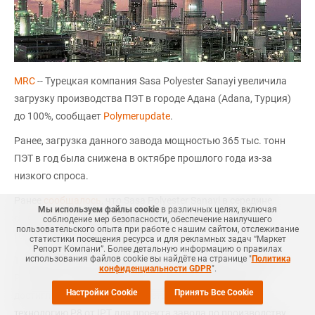
MRC
-- Турецкая компания Sasa Polyester Sanayi увеличила
загрузку производства ПЭТ в городе Адана (Adana, Турция)
до 100%, сообщает
Polymerupdate
.
Ранее, загрузка данного завода мощностью 365 тыс. тонн
ПЭТ в год была снижена в октябре прошлого года из-за
низкого спроса.
Ранее
сообщалось
, что Sasa Polyester Sanayi в середине
Мы используем файлы cookie
в различных целях, включая
сентября 2019 года запустила завод по выпуску ПЭТ в
соблюдение мер безопасности, обеспечение наилучшего
пользовательского опыта при работе с нашим сайтом, отслеживание
городе Адана (Adana, Турция).
статистики посещения ресурса и для рекламных задач “Маркет
Репорт Компани”. Более детальную информацию о правилах
использования файлов cookie вы найдёте на странице "
Политика
Технологическая и лицензионная группа INVISTA, INVISTA
конфиденциальности GDPR
".
Performance Technologies (IPT), и Sasa Polyester Sanayi
Настройки Cookie
Принять Все Cookie
достигли соглашения о предоставлении лицензии на
технологию P8 от IPT для проекта завода по производству