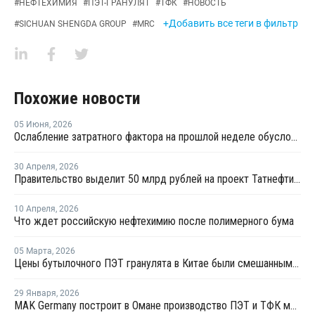
#
НЕФТЕХИМИЯ
#
ПЭТ-ГРАНУЛЯТ
#
ТФК
#
НОВОСТЬ
+Добавить все теги в фильтр
#
SICHUAN SHENGDA GROUP
#
MRC
Похожие новости
05 Июня
,
2026
Ослабление затратного фактора на прошлой неделе обусловило нисходящую динамику мировых цен ТФК
30 Апреля
,
2026
Правительство выделит 50 млрд рублей на проект Татнефти по производству ПЭТ
10 Апреля
,
2026
Что ждет российскую нефтехимию после полимерного бума
05 Марта
,
2026
Цены бутылочного ПЭТ гранулята в Китае были смешанными в феврале
29 Января
,
2026
MAK Germany построит в Омане производство ПЭТ и ТФК мощностью 1,5 млн тонн