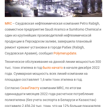
MRC
-- Саудовская нефтехимическая компания Petro Rabigh,
совместное предприятие Saudi Aramco и Sumitomo Chemical и
один из крупнейших производителей нефтехимической
продукции в Персидском заливе, завершила плановый
ремонт крекинг-установки в городе Рабих (Rabigh,
Саудовская Аравия), сообщил
Polymerupdate
.
Техническое обслуживание на данной линии мощностью 300
тыс. тонн этилена в год
было начато
в начале декабря 2022
года. Суммарная мощность всех линий компании на
площадке составляет 1,6 млн тонн этилена в год.
Согласно
СканПласту
компании MRC, по итогам
одиннадцати месяцев 2022 года расчетное потребление
полиэтилена (без учета экспорта в Беларуси и Казахстан)
составило 2 456,24 тыс. тонн, что на 12% больше показателя