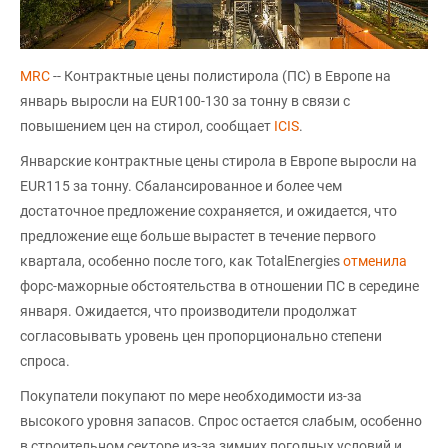
MRC
-- Контрактные цены полистирола (ПС) в Европе на
январь выросли на EUR100-130 за тонну в связи с
повышением цен на стирол, сообщает
ICIS
.
Январские контрактные цены стирола в Европе выросли на
EUR115 за тонну. Сбалансированное и более чем
достаточное предложение сохраняется, и ожидается, что
предложение еще больше вырастет в течение первого
квартала, особенно после того, как TotalEnergies
отменила
форс-мажорные обстоятельства в отношении ПС в середине
января. Ожидается, что производители продолжат
согласовывать уровень цен пропорционально степени
спроса.
Покупатели покупают по мере необходимости из-за
высокого уровня запасов. Спрос остается слабым, особенно
в строительном секторе из-за зимних погодных условий и