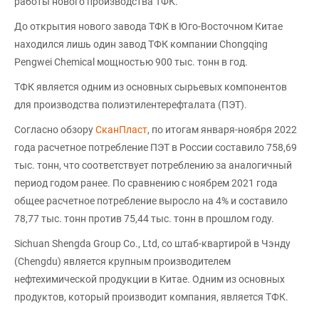
работы нового производства ТФК.
До открытия нового завода ТФК в Юго-Восточном Китае
находился лишь один завод ТФК компании Chongqing
Pengwei Chemical мощностью 900 тыс. тонн в год.
ТФК является одним из основных сырьевых компонентов
для производства полиэтилентерефталата (ПЭТ).
Согласно обзору
СканПласт
, по итогам января-ноября 2022
года расчетное потребление ПЭТ в России составило 758,69
тыс. тонн, что соответствует потреблению за аналогичный
период годом ранее. По сравнению с ноябрем 2021 года
общее расчетное потребление выросло на 4% и составило
78,77 тыс. тонн против 75,44 тыс. тонн в прошлом году.
Sichuan Shengda Group Co., Ltd, со штаб-квартирой в Чэнду
(Chengdu) является крупным производителем
нефтехимической продукции в Китае. Одним из основных
продуктов, который производит компания, является ТФК.