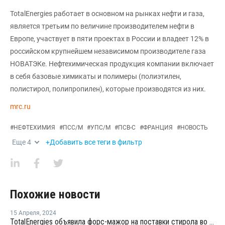
TotalEnergies работает в основном на рынках нефти и газа,
является третьим по величине производителем нефти в
Европе, участвует в пяти проектах в России и владеет 12% в
российском крупнейшем независимом производителе газа
НОВАТЭКе. Нефтехимическая продукция компании включает
в себя базовые химикаты и полимеры (полиэтилен,
полистирол, полипропилен), которые производятся из них.
mrc.ru
#
НЕФТЕХИМИЯ
#
ПСС/М
#
УПС/М
#
ПСВ-С
#
ФРАНЦИЯ
#
НОВОСТЬ
Еще
4
+Добавить все теги в фильтр
Похожие новости
15 Апреля
,
2024
TotalEnergies объявила форс-мажор на поставки стирола во Франции