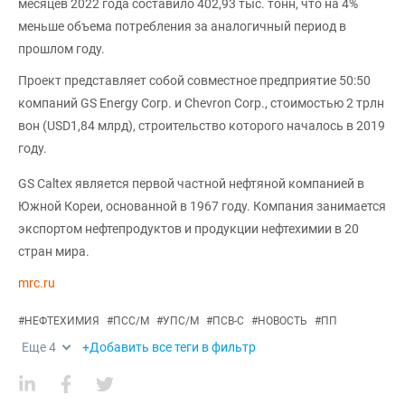
месяцев 2022 года составило 402,93 тыс. тонн, что на 4%
меньше объема потребления за аналогичный период в
прошлом году.
Проект представляет собой совместное предприятие 50:50
компаний GS Energy Corp. и Chevron Corp., стоимостью 2 трлн
вон (USD1,84 млрд), строительство которого началось в 2019
году.
GS Caltex является первой частной нефтяной компанией в
Южной Кореи, основанной в 1967 году. Компания занимается
экспортом нефтепродуктов и продукции нефтехимии в 20
стран мира.
mrc.ru
#
НЕФТЕХИМИЯ
#
ПСС/М
#
УПС/М
#
ПСВ-С
#
НОВОСТЬ
#
ПП
Еще
4
+Добавить все теги в фильтр