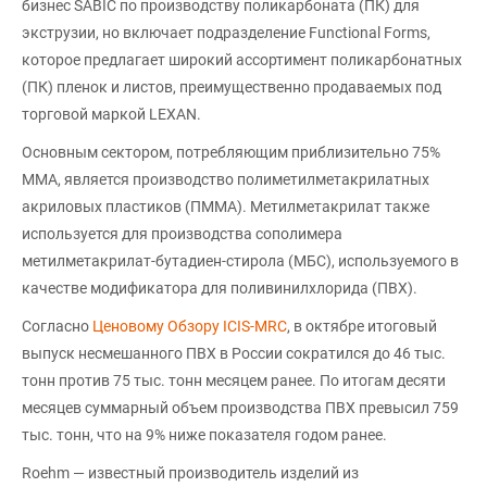
бизнес SABIC по производству поликарбоната (ПК) для
экструзии, но включает подразделение Functional Forms,
которое предлагает широкий ассортимент поликарбонатных
(ПК) пленок и листов, преимущественно продаваемых под
торговой маркой LEXAN.
Основным сектором, потребляющим приблизительно 75%
ММА, является производство полиметилметакрилатных
акриловых пластиков (ПММА). Метилметакрилат также
используется для производства сополимера
метилметакрилат-бутадиен-стирола (МБС), используемого в
качестве модификатора для поливинилхлорида (ПВХ).
Согласно
Ценовому Обзору ICIS-MRC
, в октябре итоговый
выпуск несмешанного ПВХ в России сократился до 46 тыс.
тонн против 75 тыс. тонн месяцем ранее. По итогам десяти
месяцев суммарный объем производства ПВХ превысил 759
тыс. тонн, что на 9% ниже показателя годом ранее.
Roehm — известный производитель изделий из