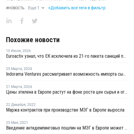
Еще
1
+Добавить все теги в фильтр
#
НОВОСТЬ
Похожие новости
10 Июля
,
2026
Euroactiv узнал, что ЕК исключила из 21-го пакета санкций против России
25 Марта
,
2024
Indorama Ventures рассматривает возможность импорта сырья из Азии
21 Марта
,
2024
Цены этилена в Европе растут на фоне роста цен сырья и ограниченных поставок
22 Декабря
,
2022
Маржа контрактов при производстве МЭГ в Европе выросла
25 Мая
,
2021
Введение антидемпинговых пошлин на МЭГ в Европе может повлиять на ценообразование ПЭТ