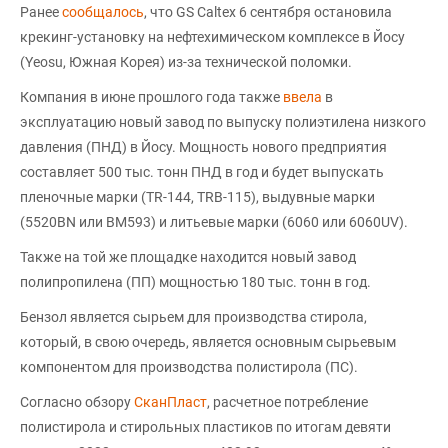
Ранее
сообщалось
, что GS Caltex 6 сентября остановила
крекинг-установку на нефтехимическом комплексе в Йосу
(Yeosu, Южная Корея) из-за технической поломки.
Компания в июне прошлого года также
ввела
в
эксплуатацию новый завод по выпуску полиэтилена низкого
давления (ПНД) в Йосу. Мощность нового предприятия
составляет 500 тыс. тонн ПНД в год и будет выпускать
пленочные марки (TR-144, TRB-115), выдувные марки
(5520BN или BM593) и литьевые марки (6060 или 6060UV).
Также на той же площадке находится новый завод
полипропилена (ПП) мощностью 180 тыс. тонн в год.
Бензол является сырьем для производства стирола,
который, в свою очередь, является основным сырьевым
компонентом для производства полистирола (ПС).
Согласно обзору
СканПласт
, расчетное потребление
полистирола и стирольных пластиков по итогам девяти