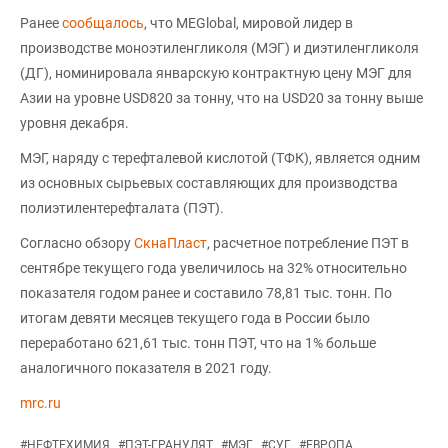
Ранее
сообщалось
, что MEGlobal, мировой лидер в
производстве моноэтиленгликоля (МЭГ) и диэтиленгликоля
(ДГ), номинировала январскую контрактную цену МЭГ для
Азии на уровне USD820 за тонну, что на USD20 за тонну выше
уровня декабря.
МЭГ, наряду с терефталевой кислотой (ТФК), является одним
из основных сырьевых составляющих для производства
полиэтилентерефталата (ПЭТ).
Согласно обзору
СкнаПласт
, расчетное потребление ПЭТ в
сентябре текущего года увеличилось на 32% относительно
показателя годом ранее и составило 78,81 тыс. тонн. По
итогам девяти месяцев текущего года в России было
переработано 621,61 тыс. тонн ПЭТ, что на 1% больше
аналогичного показателя в 2021 году.
mrc.ru
#
НЕФТЕХИМИЯ
#
ПЭТ-ГРАНУЛЯТ
#
МЭГ
#
СУГ
#
ЕВРОПА