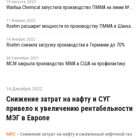
19 Августа
,
2022
Wanhua Chemical запустила производство ПММА на линии №2 в Китае
17 Января
,
2022
Roehm расширит мощности по производству ПММА в Шанхае ко второму кварталу 2023 года
14 Января
,
2022
Roehm снизила загрузку производства в Германии до 70%
30 Сентября
,
2021
MCM закрыла производство ММА в США на профилактику
16 Декабря
,
2022
Снижение затрат на нафту и СУГ
привело к увеличению рентабельности
МЭГ в Европе
MRС
-- Снижение затрат на нафту и сжиженный нефтяной газ