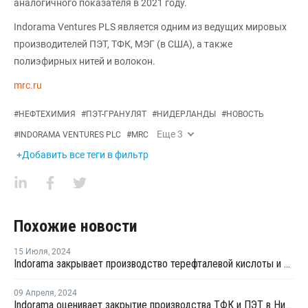
аналогичного показателя в 2021 году.
Indorama Ventures PLS является одним из ведущих мировых
производителей ПЭТ, ТФК, МЭГ (в США), а также
полиэфирных нитей и волокон.
mrc.ru
#
НЕФТЕХИМИЯ
#
ПЭТ-ГРАНУЛЯТ
#
НИДЕРЛАНДЫ
#
НОВОСТЬ
Еще
3
#
INDORAMA VENTURES PLC
#
MRC
+Добавить все теги в фильтр
Похожие новости
15 Июля
,
2024
Indorama закрывает производство терефталевой кислоты и ПЭТ в Нидерландах
09 Апреля
,
2024
Indorama оценивает закрытие производства ТФК и ПЭТ в Нидерландах