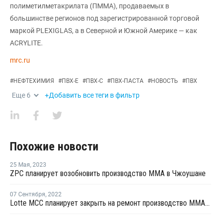
полиметилметакрилата (ПММА), продаваемых в
большинстве регионов под зарегистрированной торговой
маркой PLEXIGLAS, а в Северной и Южной Америке — как
ACRYLITE.
mrc.ru
#
НЕФТЕХИМИЯ
#
ПВХ-Е
#
ПВХ-С
#
ПВХ-ПАСТА
#
НОВОСТЬ
#
ПВХ
Еще
6
+Добавить все теги в фильтр
Похожие новости
25 Мая
,
2023
ZPC планирует возобновить производство ММА в Чжоушане
07 Сентября
,
2022
Lotte MCC планирует закрыть на ремонт производство ММА на линии №1 в Йосу