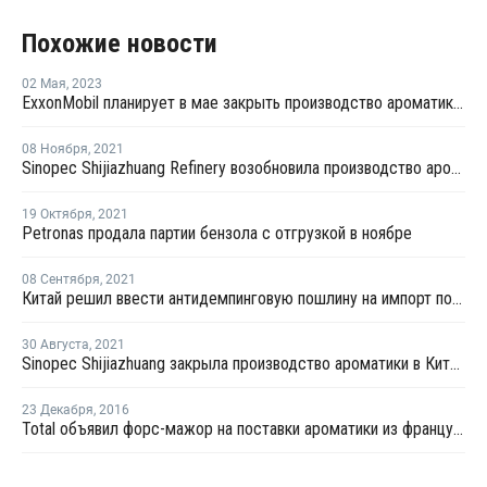
Похожие новости
02 Мая
,
2023
ExxonMobil планирует в мае закрыть производство ароматики в Сингапуре
08 Ноября
,
2021
Sinopec Shijiazhuang Refinery возобновила производство ароматики после ремонта
19 Октября
,
2021
Petronas продала партии бензола с отгрузкой в ноябре
08 Сентября
,
2021
Китай решил ввести антидемпинговую пошлину на импорт полифениленового эфира из США
30 Августа
,
2021
Sinopec Shijiazhuang закрыла производство ароматики в Китае
23 Декабря
,
2016
Total объявил форс-мажор на поставки ароматики из французского Гонфревилля