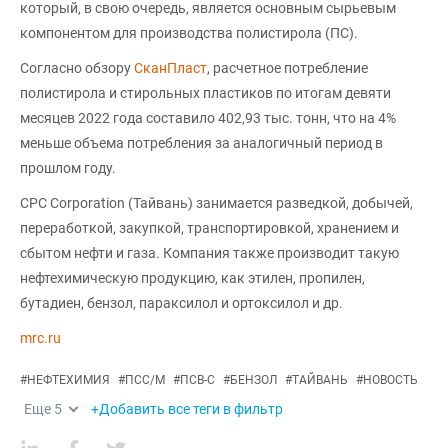
который, в свою очередь, является основным сырьевым
компонентом для производства полистирола (ПС).
Согласно обзору
СканПласт
, расчетное потребление
полистирола и стирольных пластиков по итогам девяти
месяцев 2022 года составило 402,93 тыс. тонн, что на 4%
меньше объема потребления за аналогичный период в
прошлом году.
CPC Corporation (Тайвань) занимается разведкой, добычей,
переработкой, закупкой, транспортировкой, хранением и
сбытом нефти и газа. Компания также производит такую
нефтехимическую продукцию, как этилен, пропилен,
бутадиен, бензол, параксилол и ортоксилол и др.
mrc.ru
#
НЕФТЕХИМИЯ
#
ПСС/М
#
ПСВ-С
#
БЕНЗОЛ
#
ТАЙВАНЬ
#
НОВОСТЬ
Еще
5
+Добавить все теги в фильтр