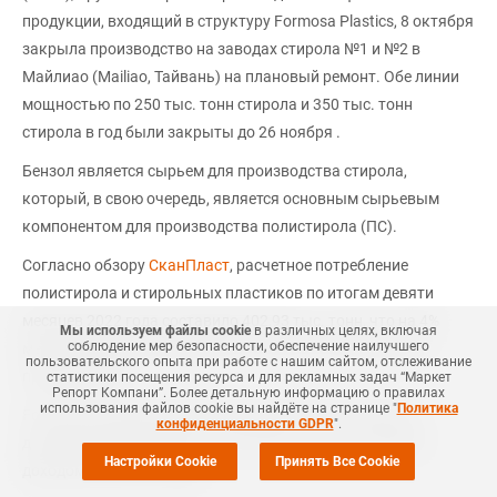
продукции, входящий в структуру Formosa Plastics, 8 октября
закрыла производство на заводах стирола №1 и №2 в
Майлиао (Mailiao, Тайвань) на плановый ремонт. Обе линии
мощностью по 250 тыс. тонн стирола и 350 тыс. тонн
стирола в год были закрыты до 26 ноября .
Бензол является сырьем для производства стирола,
который, в свою очередь, является основным сырьевым
компонентом для производства полистирола (ПС).
Согласно обзору
СканПласт
, расчетное потребление
полистирола и стирольных пластиков по итогам девяти
месяцев 2022 года составило 402,93 тыс. тонн, что на 4%
Мы используем файлы cookie
в различных целях, включая
соблюдение мер безопасности, обеспечение наилучшего
меньше объема потребления за аналогичный период в
пользовательского опыта при работе с нашим сайтом, отслеживание
прошлом году.
статистики посещения ресурса и для рекламных задач “Маркет
Репорт Компани”. Более детальную информацию о правилах
использования файлов cookie вы найдёте на странице "
Политика
Formosa Chemicals & Fibre Corporation (FCFC) является
конфиденциальности GDPR
".
дочерней компанией Formosa Plastics Group с годовым
Настройки Cookie
Принять Все Cookie
доходом в USD13,5 млрд.