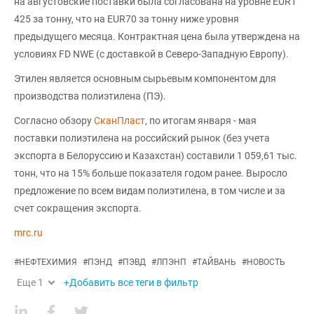
на августовские поставки была согласована на уровне EUR1
425 за тонну, что на EUR70 за тонну ниже уровня
предыдущего месяца. Контрактная цена была утверждена на
условиях FD NWE (с доставкой в Северо-Западную Европу).
Этилен является основным сырьевым компонентом для
производства полиэтилена (ПЭ).
Согласно обзору
СканПласт
, по итогам января - мая
поставки полиэтилена на российский рынок (без учета
экспорта в Белоруссию и Казахстан) составили 1 059,61 тыс.
тонн, что на 15% больше показателя годом ранее. Выросло
предложение по всем видам полиэтилена, в том числе и за
счет сокращения экспорта.
mrc.ru
#
НЕФТЕХИМИЯ
#
ПЭНД
#
ПЭВД
#
ЛПЭНП
#
ТАЙВАНЬ
#
НОВОСТЬ
Еще
1
+Добавить все теги в фильтр