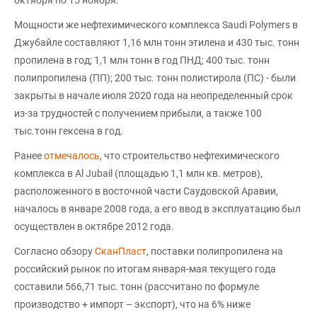
октября по 15 ноября.
Мощности же нефтехимического комплекса Saudi Polymers в
Джубайле составляют 1,16 млн тонн этилена и 430 тыс. тонн
пропилена в год; 1,1 млн тонн в год ПНД; 400 тыс. тонн
полипропилена (ПП); 200 тыс. тонн полистирола (ПС) - были
закрыты в начале июля 2020 года на неопределенный срок
из-за трудностей с получением прибыли, а также 100
тыс.тонн гексена в год.
Ранее
отмечалось
, что строительство нефтехимического
комплекса в Al Jubail (площадью 1,1 млн кв. метров),
расположенного в восточной части Саудовской Аравии,
началось в январе 2008 года, а его ввод в эксплуатацию был
осуществлен в октябре 2012 года.
Согласно обзору
СканПласт
, поставки полипропилена на
российский рынок по итогам января-мая текущего года
составили 566,71 тыс. тонн (рассчитано по формуле
производство + импорт – экспорт), что на 6% ниже