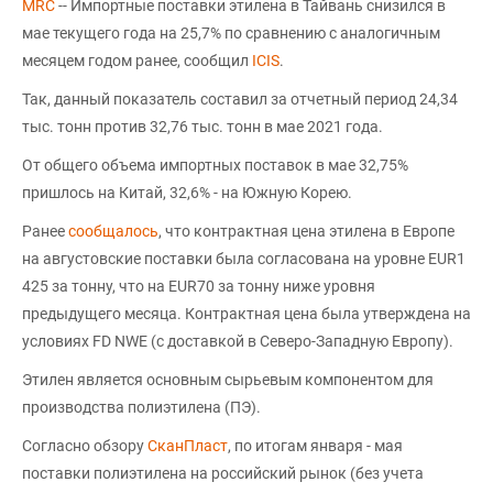
MRC
-- Импортные поставки этилена в Тайвань снизился в
мае текущего года на 25,7% по сравнению с аналогичным
месяцем годом ранее, сообщил
ICIS
.
Так, данный показатель составил за отчетный период 24,34
тыс. тонн против 32,76 тыс. тонн в мае 2021 года.
От общего объема импортных поставок в мае 32,75%
пришлось на Китай, 32,6% - на Южную Корею.
Ранее
сообщалось
, что контрактная цена этилена в Европе
на августовские поставки была согласована на уровне EUR1
425 за тонну, что на EUR70 за тонну ниже уровня
предыдущего месяца. Контрактная цена была утверждена на
условиях FD NWE (с доставкой в Северо-Западную Европу).
Этилен является основным сырьевым компонентом для
производства полиэтилена (ПЭ).
Согласно обзору
СканПласт
, по итогам января - мая
поставки полиэтилена на российский рынок (без учета