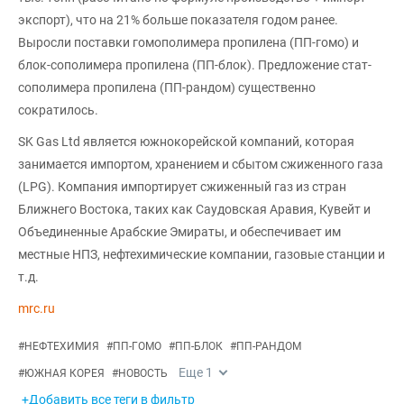
экспорт), что на 21% больше показателя годом ранее.
Выросли поставки гомополимера пропилена (ПП-гомо) и
блок-сополимера пропилена (ПП-блок). Предложение стат-
сополимера пропилена (ПП-рандом) существенно
сократилось.
SK Gas Ltd является южнокорейской компаний, которая
занимается импортом, хранением и сбытом сжиженного газа
(LPG). Компания импортирует сжиженный газ из стран
Ближнего Востока, таких как Саудовская Аравия, Кувейт и
Объединенные Арабские Эмираты, и обеспечивает им
местные НПЗ, нефтехимические компании, газовые станции и
т.д.
mrc.ru
#
НЕФТЕХИМИЯ
#
ПП-ГОМО
#
ПП-БЛОК
#
ПП-РАНДОМ
Еще
1
#
ЮЖНАЯ КОРЕЯ
#
НОВОСТЬ
+Добавить все теги в фильтр