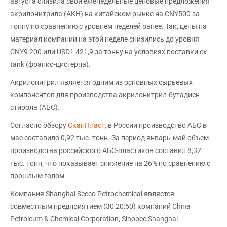
августа снизила свои еженедельные ценовые предложения
акрилонитрила (АКН) на китайском рынке на CNY500 за
тонну по сравнению с уровнем неделей ранее. Так, цены на
материал компании на этой неделе снизились до уровня
CNY9 200 или USD1 421,9 за тонну на условиях поставки ex-
tank (франко-цистерна).
Акрилонитрил является одним из основных сырьевых
компонентов для производства акрилонитрил-бутадиен-
стирола (АБС).
Согласно обзору
СканПласт
, в России производство АБС в
мае составило 0,92 тыс. тонн. За период январь-май объем
производства российского АБС-пластиков составил 8,32
тыс. тонн, что показывает снижение на 26% по сравнению с
прошлым годом.
Компания Shanghai Secco Petrochemical является
совместным предприятием (30:20:50) компаний China
Petroleum & Chemical Corporation, Sinopec Shanghai