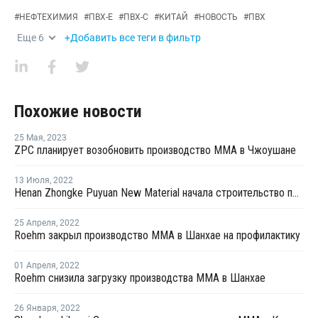
#
НЕФТЕХИМИЯ
#
ПВХ-Е
#
ПВХ-С
#
КИТАЙ
#
НОВОСТЬ
#
ПВХ
Еще
6
+Добавить все теги в фильтр
Похожие новости
25 Мая
,
2023
ZPC планирует возобновить производство ММА в Чжоушане
13 Июля
,
2022
Henan Zhongke Puyuan New Material начала строительство производства ММА в Китае
25 Апреля
,
2022
Roehm закрыл производство ММА в Шанхае на профилактику
01 Апреля
,
2022
Roehm снизила загрузку производства MMA в Шанхае
26 Января
,
2022