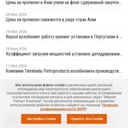
Цены на пропилен в Азии упали на фоне сдержанной закупочной активности
28 Мая
,
2026
Цены на пропилен снижаются в ряде стран Азии
18 Мая
,
2026
Repsol возобновит работу крекинг-установки в Португалии в июне
18 Мая
,
2026
Коэффициент загрузки мощностей установок дегидрированию пропана в Китае в мае снизится примерно до 50%
11 Мая
,
2026
Компания Tamilnadu Petroproducts возобновила производство окиси пропилена
29 Апреля
,
2026
Мы используем файлы cookie
в различных целях, включая
Deepak Fertilisers and Petrochemicals закрыла производство изопропилового спирта из-за перебоев в поставках пропилена
соблюдение мер безопасности, обеспечение наилучшего
пользовательского опыта при работе с нашим сайтом, отслеживание
статистики посещения ресурса и для рекламных задач “Маркет
Репорт Компани”. Более детальную информацию о правилах
использования файлов cookie вы найдёте на странице "
Политика
конфиденциальности GDPR
".
15 Августа
,
2022
Eneos возобновила производство на
Настройки Cookie
Принять Все Cookie