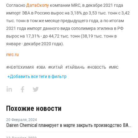
Согласно
ДатаСкопу
компании MRC, в декабре 2021 года
импорт ЭВА в Россию вырос на 3,18% до 3,53 тыс. тонн с 3,42
тыс. тонн в том же месяце предыдущего года, а по итогам
2021 года импорт данного вида сополимера этилена в РФ
вырос на 17,31% - до 44,72 тыс. тонн (38,19 тыс. тонн в
январе - декабре 2020 года).
mrc.ru
#
НЕФТЕХИМИЯ
#
ЭВА
#
КИТАЙ
#
ТАЙВАНЬ
#
НОВОСТЬ
#
MRC
+Добавить все теги в фильтр
Похожие новости
20 Февраля
,
2024
Dairen Chemical планирует в марте закрыть производство ВАМ в Майлиао