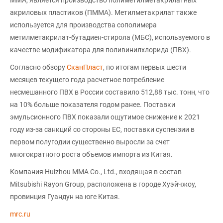
акриловых пластиков (ПММА). Метилметакрилат также
используется для производства сополимера
метилметакрилат-бутадиен-стирола (МБС), используемого в
качестве модификатора для поливинилхлорида (ПВХ).
Согласно обзору
СканПласт
, по итогам первых шести
месяцев текущего года расчетное потребление
несмешанного ПВХ в России составило 512,88 тыс. тонн, что
на 10% больше показателя годом ранее. Поставки
эмульсионного ПВХ показали ощутимое снижение к 2021
году из-за санкций со стороны ЕС, поставки суспензии в
первом полугодии существенно выросли за счет
многократного роста объемов импорта из Китая.
Компания Huizhou MMA Co., Ltd., входящая в состав
Mitsubishi Rayon Group, расположена в городе Хуэйчжоу,
провинция Гуандун на юге Китая.
mrc.ru