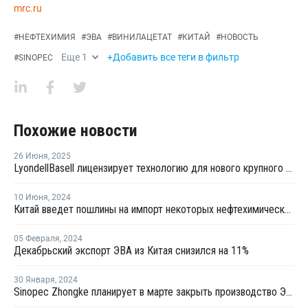
mrc.ru
#
НЕФТЕХИМИЯ
#
ЭВА
#
ВИНИЛАЦЕТАТ
#
КИТАЙ
#
НОВОСТЬ
Еще
1
+Добавить все теги в фильтр
#
SINOPEC
Похожие новости
26 Июня
,
2025
LyondellBasell лицензирует технологию для нового крупного китайского полиолефинового комплекса
10 Июня
,
2024
Китай введет пошлины на импорт некоторых нефтехимических продуктов из Тайваня
05 Февраля
,
2024
Декабрьский экспорт ЭВА из Китая снизился на 11%
30 Января
,
2024
Sinopec Zhongke планирует в марте закрыть производство ЭВА в Китае на ремонт