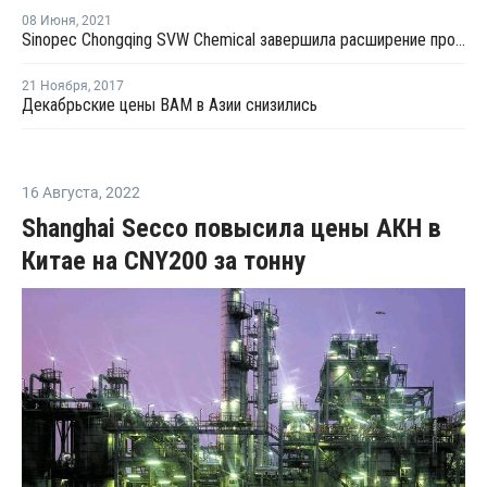
08 Июня
,
2021
Sinopec Chongqing SVW Chemical завершила расширение производства сополимеров этилена винилацетата в Китае
21 Ноября
,
2017
Декабрьские цены ВАМ в Азии снизились
16 Августа
,
2022
Shanghai Secco повысила цены АКН в
Китае на CNY200 за тонну