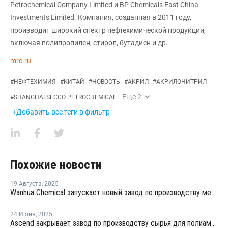
Petrochemical Company Limited и BP Chemicals East China
Investments Limited. Компания, созданная в 2011 году,
производит широкий спектр нефтехимической продукции,
включая полипропилен, стирол, бутадиен и др.
mrc.ru
#
НЕФТЕХИМИЯ
#
КИТАЙ
#
НОВОСТЬ
#
АКРИЛ
#
АКРИЛОНИТРИЛ
Еще
2
#
SHANGHAI SECCO PETROCHEMICAL
+Добавить все теги в фильтр
Похожие новости
19 Августа
,
2025
Wanhua Chemical запускает новый завод по производству метилметакрилата стирола оптического класса в Китае
24 Июня
,
2025
Ascend закрывает завод по производству сырья для полиамида в Китае