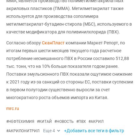
ММА, является производство полиметилметакрилатных
акриловых пластиков (ПММА). Метилметакрилат также
используется для производства сополимера
метилметакрилат-бутадиен-стирола (МБС), используемого в
качестве модификатора для поливинилхлорида (ПВХ).
Согласно обзору
СканПласт
компании Маркет Репорт, по
итогам первых шести месяцев текущего года расчетное
потребление несмешанного ПВХ в России составило 512,88
тыс. тонн, что на 10% больше показателя годом ранее.
Поставки эмульсионного ПВХ показали ощутимое снижение
к 2021 году из-за санкций со стороны ЕС, поставки суспензии
в первом полугодии существенно выросли за счет
многократного роста объемов импорта из Китая.
mrc.ru
#
НЕФТЕХИМИЯ
#
КИТАЙ
#
НОВОСТЬ
#
ПВХ
#
АКРИЛ
Еще
4
+Добавить все теги в фильтр
#
АКРИЛОНИТРИЛ