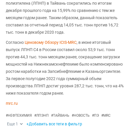
полиэтилена (ЛПНП) в Тайвань сократились по итогам
декабря прошлого года на 15,99% по сравнению с тем же
месяцем годом ранее. Таким образом, данный показатель
составил за отчетный период 14,05 тыс. тонн против 16,72
тыс. тонн в декабре 2020 года.
Согласно
Ценовому Обзору ICIS-MRC
, в июне итоговый
выпуск ЛПНП С4 в России составил около 53,9 тыс. тонн
против 44,3 тыс. тонн месяцем ранее, сокращение загрузки
мощностей на Нижнекамскнефтехиме было компенсировано
ростом наработки на Запсибнефтехиме и Казаньоргсинтезе.
За первое полугодие 2022 года суммарный объем
производства ЛПНП достиг уровня 287,2 тыс. тонн, что на 4%
ниже показателя годом ранее.
mrc.ru
#
НЕФТЕХИМИЯ
#
ЛПЭНП
#
ТАЙВАНЬ
#
НОВОСТЬ
#
ПЭ
#
MRC
Еще
1
+Добавить все теги в фильтр