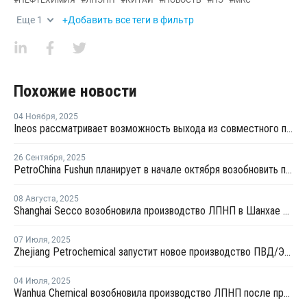
Еще
1
+Добавить все теги в фильтр
Похожие новости
04 Ноября
,
2025
Ineos рассматривает возможность выхода из совместного предприятия Sinopec Petchems
26 Сентября
,
2025
PetroChina Fushun планирует в начале октября возобновить производство ПНД в Фушуне
08 Августа
,
2025
Shanghai Secco возобновила производство ЛПНП в Шанхае после ремонта
07 Июля
,
2025
Zhejiang Petrochemical запустит новое производство ПВД/ЭВА в первом квартале 2026 года
04 Июля
,
2025
Wanhua Chemical возобновила производство ЛПНП после профилактики