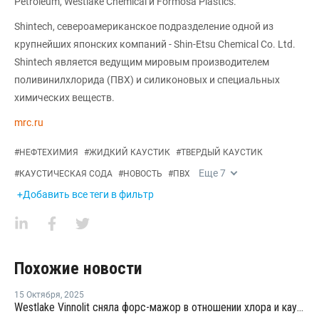
Petroleum, Westlake Chemical и Formosa Plastics.
Shintech, североамериканское подразделение одной из
крупнейших японских компаний - Shin-Etsu Chemical Co. Ltd.
Shintech является ведущим мировым производителем
поливинилхлорида (ПВХ) и силиконовых и специальных
химических веществ.
mrc.ru
#
НЕФТЕХИМИЯ
#
ЖИДКИЙ КАУСТИК
#
ТВЕРДЫЙ КАУСТИК
Еще
7
#
КАУСТИЧЕСКАЯ СОДА
#
НОВОСТЬ
#
ПВХ
+Добавить все теги в фильтр
Похожие новости
15 Октября
,
2025
Westlake Vinnolit сняла форс-мажор в отношении хлора и каустической соды в Германии