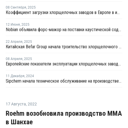
08 Сентября
,
2025
Коэффициент загрузки хлорщелочных заводов в Европе в июле продолжил рост
12 Июня
,
2025
Nobian объявила форс-мажор на поставки каустической соды в Нидерландах
22 Апреля
,
2025
Китайская Befar Group начала троительство хлорщелочного производства в Египте
08 Апреля
,
2025
Европейские показатели эксплуатации хлорщелочных заводов достигли в феврале трехлетнего максимума
11 Декабря
,
2024
Sipchem начала техническое обслуживание на производстве "дочки" Samapco
17 Августа
,
2022
Roehm возобновила производство ММА
в Шанхае