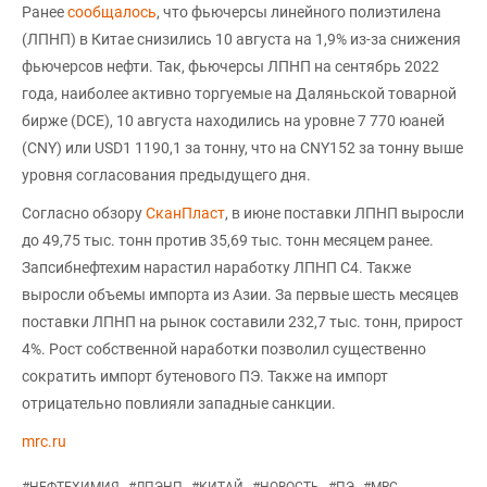
Ранее
сообщалось
, что фьючерсы линейного полиэтилена
(ЛПНП) в Китае снизились 10 августа на 1,9% из-за снижения
фьючерсов нефти. Так, фьючерсы ЛПНП на сентябрь 2022
года, наиболее активно торгуемые на Даляньской товарной
бирже (DCE), 10 августа находились на уровне 7 770 юаней
(CNY) или USD1 1190,1 за тонну, что на CNY152 за тонну выше
уровня согласования предыдущего дня.
Согласно обзору
СканПласт
, в июне поставки ЛПНП выросли
до 49,75 тыс. тонн против 35,69 тыс. тонн месяцем ранее.
Запсибнефтехим нарастил наработку ЛПНП С4. Также
выросли объемы импорта из Азии. За первые шесть месяцев
поставки ЛПНП на рынок составили 232,7 тыс. тонн, прирост
4%. Рост собственной наработки позволил существенно
сократить импорт бутенового ПЭ. Также на импорт
отрицательно повлияли западные санкции.
mrc.ru
#
НЕФТЕХИМИЯ
#
ЛПЭНП
#
КИТАЙ
#
НОВОСТЬ
#
ПЭ
#
MRC