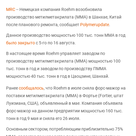
MRC
-- Немецкая компания Roehm возобновила
производство метилметакрилата (ММА) в Шанхае, Китай
после планового ремонта, сообщает
Polymerupdate
.
Данное производство мощностью 100 тыс. тонн ММА в год
было закрыто
с 5-го по 16 августа.
В настоящее время Roehm управляет заводом по
производству метилметакрилата (ММА) мощностью 100
тыс. тонн в год и заводом по производству ПММА
мощностью 40 тыс. тонн в год в Цаоцзине, Шанхай.
Ранее
сообщалось
, что Roehm в июле сняла форс-мажор на
поставки метилметакрилата (MMA) в Фортье (Fortier, штат
Луизиана, США), объявленный в мае. Компания объявила
форс-мажор на данном предприятии мощностью 160 тыс.
тонн в год 9 мая и сняла его 26 июля.
Основным сектором, потребляющим приблизительно 75%