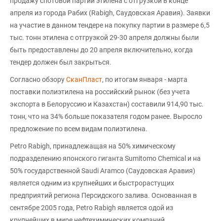
продажу спотовой партии этилена с отгрузкой в конце
апреля из города Рабих (Rabigh, Саудовская Аравия). Заявки
на участие в данном тендере на покупку партии в размере 6,5
тыс. тонн этилена с отгрузкой 29-30 апреля должны были
быть предоставлены до 20 апреля включительно, когда
тендер должен был закрыться.
Согласно обзору
СканПласт
, по итогам января - марта
поставки полиэтилена на российский рынок (без учета
экспорта в Белоруссию и Казахстан) составили 914,90 тыс.
тонн, что на 34% больше показателя годом ранее. Выросло
предложение по всем видам полиэтилена.
Petro Rabigh, принадлежащая на 50% химическому
подразделению японского гиганта Sumitomo Chemical и на
50% государственной Saudi Aramco (Саудовская Аравия)
является одним из крупнейших и быстрорастущих
предприятий региона Персидского залива. Основанная в
сентябре 2005 года, Petro Rabigh является одой из
крупнейших в мире нефтехимических компаний.