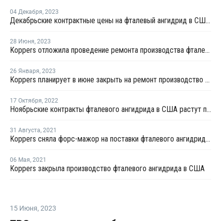
04 Декабря
,
2023
Декабрьские контрактные цены на фталевый ангидрид в США снизились
28 Июня
,
2023
Koppers отложила проведение ремонта производства фталевого ангидрида в США
26 Января
,
2023
Koppers планирует в июне закрыть на ремонт производство фталевого ангидрида в США
17 Октября
,
2022
Ноябрьские контракты фталевого ангидрида в США растут по мере роста цен на сырье
31 Августа
,
2021
Koppers сняла форс-мажор на поставки фталевого ангидрида в Иллинойсе
06 Мая
,
2021
Koppers закрыла производство фталевого ангидрида в США
15 Июня
,
2023