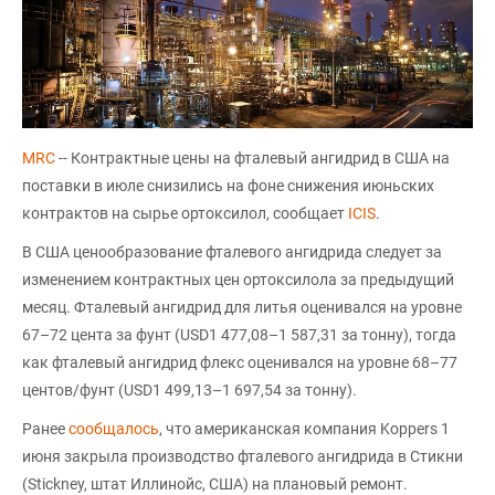
MRC
-- Контрактные цены на фталевый ангидрид в США на
поставки в июле снизились на фоне снижения июньских
контрактов на сырье ортоксилол, сообщает
ICIS
.
В США ценообразование фталевого ангидрида следует за
изменением контрактных цен ортоксилола за предыдущий
месяц. Фталевый ангидрид для литья оценивался на уровне
67–72 цента за фунт (USD1 477,08–1 587,31 за тонну), тогда
как фталевый ангидрид флекс оценивался на уровне 68–77
центов/фунт (USD1 499,13–1 697,54 за тонну).
Ранее
сообщалось
, что американская компания Koppers 1
июня закрыла производство фталевого ангидрида в Стикни
(Stickney, штат Иллинойс, США) на плановый ремонт.