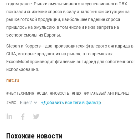
годом ранее. Рынки эмульсионного и суспензионного ПВХ
показали снижение спроса в силу аналогичной ситуации на
рынке готовой продукции, наибольшее падение спроса
пришлось на эмульсию, в том числе и из-за запрета на
экспорт смолы из Европы.
Stepan и Koppers— два производителя фталевого ангидрида в
США, которые продают их на рынок, в то время как
ExxonMobil производит фталевый ангидрид для собственного
использования.
mrc.ru
#
НЕФТЕХИМИЯ
#
США
#
НОВОСТЬ
#
ПВХ
#
ФТАЛЕВЫЙ АНГИДРИД
Еще
2
+Добавить все теги в фильтр
#
MRC
Похожие новости