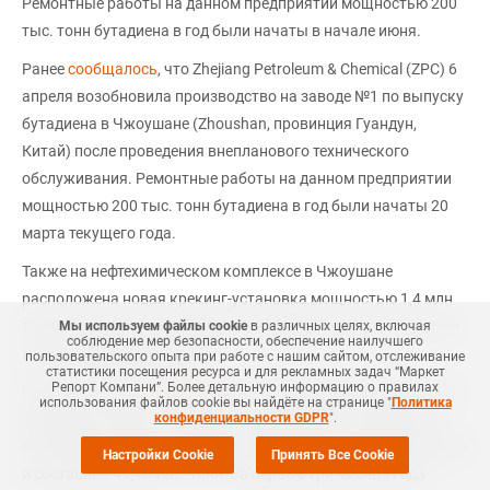
Ремонтные работы на данном предприятии мощностью 200
тыс. тонн бутадиена в год были начаты в начале июня.
Ранее
сообщалось
, что Zhejiang Petroleum & Chemical (ZPC) 6
апреля возобновила производство на заводе №1 по выпуску
бутадиена в Чжоушане (Zhoushan, провинция Гуандун,
Китай) после проведения внепланового технического
обслуживания. Ремонтные работы на данном предприятии
мощностью 200 тыс. тонн бутадиена в год были начаты 20
марта текущего года.
Также на нефтехимическом комплексе в Чжоушане
расположена новая крекинг-установка мощностью 1,4 млн
тонн этилена в год, которая была введена в эксплуатацию в
Мы используем файлы cookie
в различных целях, включая
соблюдение мер безопасности, обеспечение наилучшего
конце сентября 2020 года.
пользовательского опыта при работе с нашим сайтом, отслеживание
статистики посещения ресурса и для рекламных задач “Маркет
Репорт Компани”. Более детальную информацию о правилах
Согласно обзору
СканПласт
, по итогам марта текущего года
использования файлов cookie вы найдёте на странице "
Политика
конфиденциальности GDPR
".
общее расчетное потребление полистирола и стирольных
пластиков снизилось на 4% по сравнению с мартом 2022 года
Настройки Cookie
Принять Все Cookie
и составило 45,48 тыс. тонн. За первые три месяца года