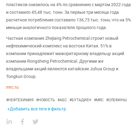
пластиков снизилось на 4% по сравнению с мартом 2022 года
и составило 45,48 тыс. тонн. За первые три месяца года
расчетное потребление составило 136,73 тыс. тонн, что на 5%
меньше аналогичного показателя прошлого года.
Частная компания Zhejiang Petrochemical строит новый
нефтехимический комплекс на востоке Китая. 51% в
компании принадлежит мажоритарному владельцу акций
компании Rongsheng Petrochemical. Другими же
владельцами акций являются китайские Juhua Group и
Tongkun Group.
mrc.ru
#
НЕФТЕХИМИЯ
#
НОВОСТЬ
#
АБС
#
БУТАДИЕН
#
MRC
#
ОЛЕФИНЫ
+Добавить все теги в фильтр