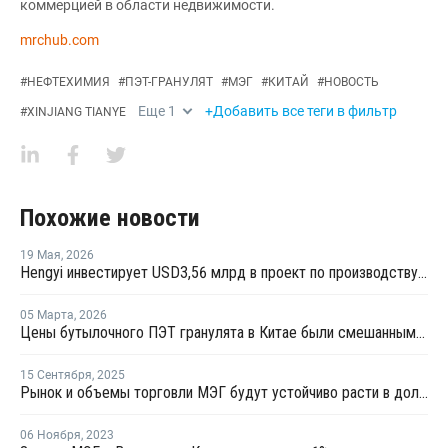
коммерцией в области недвижимости.
mrchub.com
#
НЕФТЕХИМИЯ
#
ПЭТ-ГРАНУЛЯТ
#
МЭГ
#
КИТАЙ
#
НОВОСТЬ
Еще
1
+Добавить все теги в фильтр
#
XINJIANG TIANYE
Похожие новости
19 Мая
,
2026
Hengyi инвестирует USD3,56 млрд в проект по производству МЭГ из угля в Китае
05 Марта
,
2026
Цены бутылочного ПЭТ гранулята в Китае были смешанными в феврале
15 Сентября
,
2025
Рынок и объемы торговли МЭГ будут устойчиво расти в долгосрочной перспективе
06 Ноября
,
2023