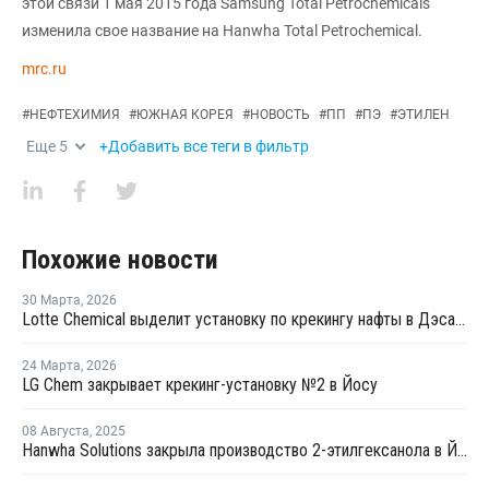
этой связи 1 мая 2015 года Samsung Total Petrochemicals
изменила свое название на Hanwha Total Petrochemical.
mrc.ru
#
НЕФТЕХИМИЯ
#
ЮЖНАЯ КОРЕЯ
#
НОВОСТЬ
#
ПП
#
ПЭ
#
ЭТИЛЕН
Еще
5
+Добавить все теги в фильтр
Похожие новости
30 Марта
,
2026
Lotte Chemical выделит установку по крекингу нафты в Дэсане и объединится с HD Hyundai Chemical
24 Марта
,
2026
LG Chem закрывает крекинг-установку №2 в Йосу
08 Августа
,
2025
Hanwha Solutions закрыла производство 2-этилгексанола в Йосу