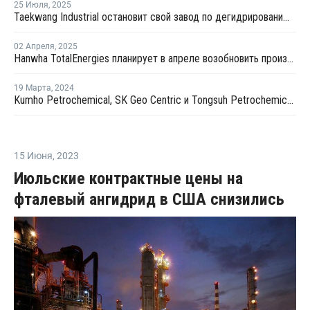
25 Июля
,
2025
Taekwang Industrial остановит свой завод по дегидрированию пропана в Южной Корее
02 Апреля
,
2025
Hanwha TotalEnergies планирует в апреле возобновить производство на крекинг-установке в Даэсане
19 Марта
,
2024
Kumho Petrochemical, SK Geo Centric и Tongsuh Petrochemical создадут цепочку поставок биомономеров
15 Июня
,
2023
Июльские контрактные цены на
фталевый ангидрид в США снизились