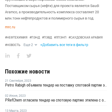
Поставщиком сырья (нефти) для проекта является Saudi
Aramco, а производительность комплекса составляет 20
млн.тонн нефтепродуктов и полимерного сырья в год.
mrc.ru
#
НЕФТЕХИМИЯ
#
ПЭНД
#
ПЭВД
#
ЛПЭНП
#
САУДОВСКАЯ АРАВИЯ
Еще
2
+Добавить все теги в фильтр
#
НОВОСТЬ
Похожие новости
21 Сентября
,
2023
Petro Rabigh объявила тендер на поставку спотовой партии этилена с отгрузкой в октябре
02 Июня
,
2023
PRefChem огласила тендер на спотовую партию этилена с отгрузкой в конце января - начале февраля
13 Марта
,
2023