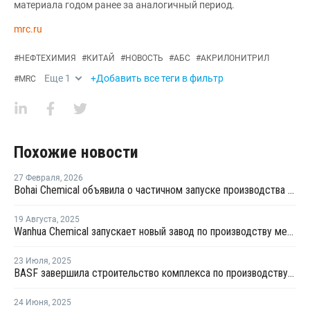
материала годом ранее за аналогичный период.
mrc.ru
#
НЕФТЕХИМИЯ
#
КИТАЙ
#
НОВОСТЬ
#
АБС
#
АКРИЛОНИТРИЛ
Еще
1
+Добавить все теги в фильтр
#
MRC
Похожие новости
27 Февраля
,
2026
Bohai Chemical объявила о частичном запуске производства акрилатов и суперабсорбирующих полимеров
19 Августа
,
2025
Wanhua Chemical запускает новый завод по производству метилметакрилата стирола оптического класса в Китае
23 Июля
,
2025
BASF завершила строительство комплекса по производству акриловых продуктов в Китае
24 Июня
,
2025