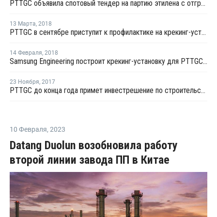
PTTGC объявила спотовый тендер на партию этилена с отгрузкой в конце июня - начале июля
13 Марта
,
2018
PTTGC в сентябре приступит к профилактике на крекинг-установке № 1 в Таиланде
14 Февраля
,
2018
Samsung Engineering построит крекинг-установку для PTTGC в Таиланде
23 Ноября
,
2017
PTTGC до конца года примет инвестрешение по строительству крекинг-установки в Таиланде
10 Февраля
,
2023
Datang Duolun возобновила работу
второй линии завода ПП в Китае