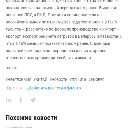
Казахстан) составило 2 510,70 тыс. тонн, что на 4% больше
показателя за аналогичный период годом ранее. Выросли
поставки ПВД и ПНД. Поставки полипропилена на
российский рынок по итогам 2022 года составили 1 237,05
тыс. тонн (рассчитано по формуле производство + импорт –
экспорт, экспорт без учета отгрузок в Беларусь и Казахстан),
что на 16% меньше показателя годом ранее. Снизились
поставки всех видов полипропилена как со стороны
отечественных производителей, так и импорт.
mrc.ru
#
НЕФТЕХИМИЯ
#
КИТАЙ
#
НОВОСТЬ
#
ПП
#
ПЭ
#
SINOPEC
Еще
3
+Добавить все теги в фильтр
Похожие новости