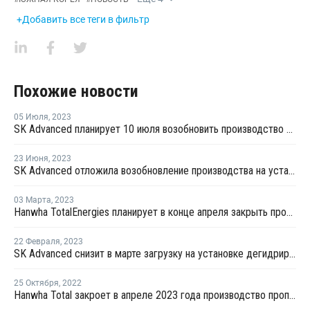
+Добавить все теги в фильтр
Похожие новости
05 Июля
,
2023
SK Advanced планирует 10 июля возобновить производство пропилена в Ульсане
23 Июня
,
2023
SK Advanced отложила возобновление производства на установке по дегидрированию пропана в Ульсане
03 Марта
,
2023
Hanwha TotalEnergies планирует в конце апреля закрыть производство ПЭ и ПП в Даэсане на ремонт
22 Февраля
,
2023
SK Advanced снизит в марте загрузку на установке дегидрирования пропана в Ульсане
25 Октября
,
2022
Hanwha Total закроет в апреле 2023 года производство пропилена в Южной Корее на ремонт