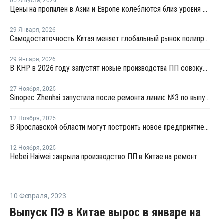
05 Августа
,
2026
Цены на пропилен в Азии и Европе колеблются близ уровня в USD1000
29 Января
,
2026
Самодостаточность Китая меняет глобальный рынок полипропилена
29 Января
,
2026
В КНР в 2026 году запустят новые производства ПП совокупной мощностью 4,9 млн тонн
27 Ноября
,
2025
Sinopec Zhenhai запустила после ремонта линию №3 по выпуску ПП в Китае
12 Ноября
,
2025
В Ярославской области могут построить новое предприятие по производству ПП
12 Ноября
,
2025
Hebei Haiwei закрыла производство ПП в Китае на ремонт
10 Февраля
,
2023
Выпуск ПЭ в Китае вырос в январе на