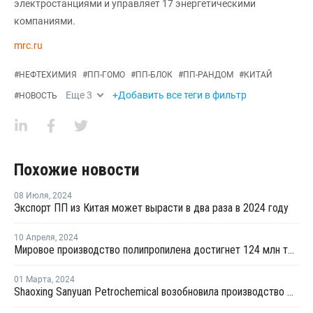
электростанциями и управляет 17 энергетическими
компаниями.
mrc.ru
#
НЕФТЕХИМИЯ
#
ПП-ГОМО
#
ПП-БЛОК
#
ПП-РАНДОМ
#
КИТАЙ
Еще
3
+Добавить все теги в фильтр
#
НОВОСТЬ
Похожие новости
08 Июля
,
2024
Экспорт ПП из Китая может вырасти в два раза в 2024 году
10 Апреля
,
2024
Мировое производство полипропилена достигнет 124 млн тонн к 2032 году
01 Марта
,
2024
Shaoxing Sanyuan Petrochemical возобновила производство ПП на линии №1 в Китае