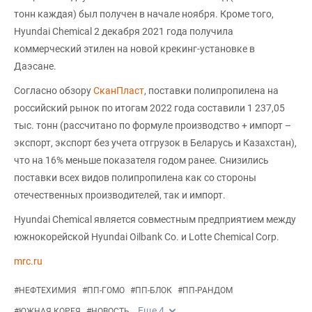
тонн каждая) был получен в начале ноября. Кроме того,
Hyundai Chemical 2 декабря 2021 года получила
коммерческий этилен на новой крекинг-установке в
Даэсане.
Согласно обзору
СканПласт
, поставки полипропилена на
российский рынок по итогам 2022 года составили 1 237,05
тыс. тонн (рассчитано по формуле производство + импорт –
экспорт, экспорт без учета отгрузок в Беларусь и Казахстан),
что на 16% меньше показателя годом ранее. Снизились
поставки всех видов полипропилена как со стороны
отечественных производителей, так и импорт.
Hyundai Chemical является совместным предприятием между
южнокорейской Hyundai Oilbank Co. и Lotte Chemical Corp.
mrc.ru
#
НЕФТЕХИМИЯ
#
ПП-ГОМО
#
ПП-БЛОК
#
ПП-РАНДОМ
Еще
4
#
ЮЖНАЯ КОРЕЯ
#
НОВОСТЬ