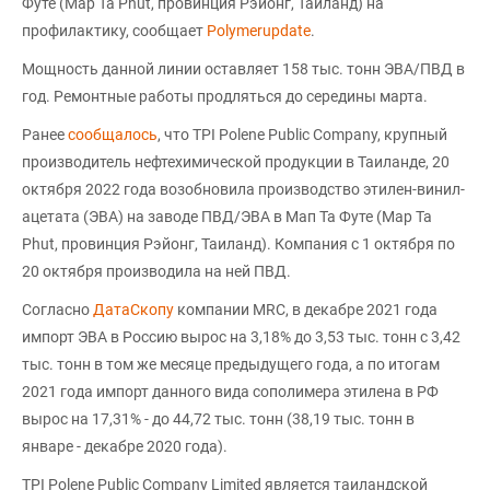
Футе (Map Ta Phut, провинция Рэйонг, Таиланд) на
профилактику, сообщает
Polymerupdate
.
Мощность данной линии оставляет 158 тыс. тонн ЭВА/ПВД в
год. Ремонтные работы продляться до середины марта.
Ранее
сообщалось
, что TPI Polene Public Company, крупный
производитель нефтехимической продукции в Таиланде, 20
октября 2022 года возобновила производство этилен-винил-
ацетата (ЭВА) на заводе ПВД/ЭВА в Мап Та Футе (Map Ta
Phut, провинция Рэйонг, Таиланд). Компания с 1 октября по
20 октября производила на ней ПВД.
Согласно
ДатаСкопу
компании MRC, в декабре 2021 года
импорт ЭВА в Россию вырос на 3,18% до 3,53 тыс. тонн с 3,42
тыс. тонн в том же месяце предыдущего года, а по итогам
2021 года импорт данного вида сополимера этилена в РФ
вырос на 17,31% - до 44,72 тыс. тонн (38,19 тыс. тонн в
январе - декабре 2020 года).
TPI Polene Public Company Limited является таиландской