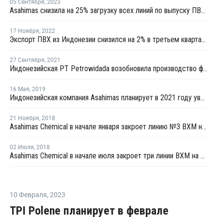
05 Сентября
,
2023
Asahimas снизила на 25% загрузку всех линий по выпуску ПВХ в Индонезии
17 Ноября
,
2022
Экспорт ПВХ из Индонезии снизился на 2% в третьем квартале
27 Сентября
,
2021
Индонезийская PT Petrowidada возобновила производство фталевого ангидрида на линии №3 в городе Грезик
16 Мая
,
2019
Индонезийская компания Asahimas планирует в 2021 году увеличить мощности ПВХ на 35%
21 Ноября
,
2018
Asahimas Chemical в начале января закроет линию №3 ВХМ на профилактику
02 Июля
,
2018
Asahimas Chemical в начале июля закроет три линии ВХМ на профилактику
10 Февраля
,
2023
TPI Polene планирует в феврале