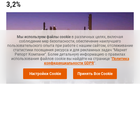
3,2%
Мы используем файлы cookie
в различных целях, включая
соблюдение мер безопасности, обеспечение наилучшего
пользовательского опыта при работе с нашим сайтом, отслеживание
статистики посещения ресурса и для рекламных задач “Маркет
Репорт Компани”. Более детальную информацию о правилах
использования файлов cookie вы найдёте на странице "
Политика
конфиденциальности GDPR
".
Настройки Cookie
Принять Все Cookie
MRC
-- Объем производства полиэтилена (ПЭ) в Китае
увеличился в январе текущего года на 3,2% по сравнению с
тем же месяцем прошлого года, сообщил
ICIS.
По отношению же к декабрю 2022 года январский выпуск
материала, который составил 2,23 млн тонн, вырос на 1,5%.