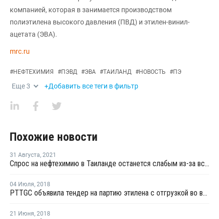
компанией, которая в занимается производством
полиэтилена высокого давления (ПВД) и этилен-винил-
ацетата (ЭВА).
mrc.ru
#
НЕФТЕХИМИЯ
#
ПЭВД
#
ЭВА
#
ТАИЛАНД
#
НОВОСТЬ
#
ПЭ
Еще
3
+Добавить все теги в фильтр
Похожие новости
31 Августа
,
2021
Спрос на нефтехимию в Таиланде останется слабым из-за вспышки коронавируса
04 Июля
,
2018
PTTGC объявила тендер на партию этилена с отгрузкой во второй половине июля
21 Июня
,
2018