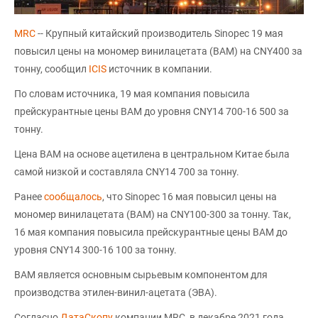
MRC
-- Крупный китайский производитель Sinopec 19 мая
повысил цены на мономер винилацетата (ВAM) на CNY400 за
тонну, сообщил
ICIS
источник в компании.
По словам источника, 19 мая компания повысила
прейскурантные цены ВAM до уровня CNY14 700-16 500 за
тонну.
Цена ВAM на основе ацетилена в центральном Китае была
самой низкой и составляла CNY14 700 за тонну.
Ранее
сообщалось
, что Sinopec 16 мая повысил цены на
мономер винилацетата (ВAM) на CNY100-300 за тонну. Так,
16 мая компания повысила прейскурантные цены ВAM до
уровня CNY14 300-16 100 за тонну.
ВАМ является основным сырьевым компонентом для
производства этилен-винил-ацетата (ЭВА).
Согласно
ДатаСкопу
компании MRC, в декабре 2021 года