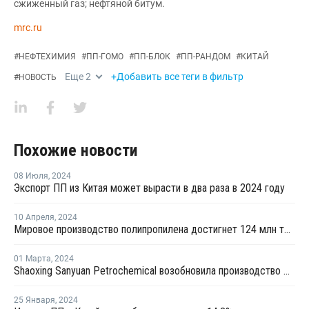
сжиженный газ; нефтяной битум.
mrc.ru
#
НЕФТЕХИМИЯ
#
ПП-ГОМО
#
ПП-БЛОК
#
ПП-РАНДОМ
#
КИТАЙ
Еще
2
+Добавить все теги в фильтр
#
НОВОСТЬ
Похожие новости
08 Июля
,
2024
Экспорт ПП из Китая может вырасти в два раза в 2024 году
10 Апреля
,
2024
Мировое производство полипропилена достигнет 124 млн тонн к 2032 году
01 Марта
,
2024
Shaoxing Sanyuan Petrochemical возобновила производство ПП на линии №1 в Китае
25 Января
,
2024