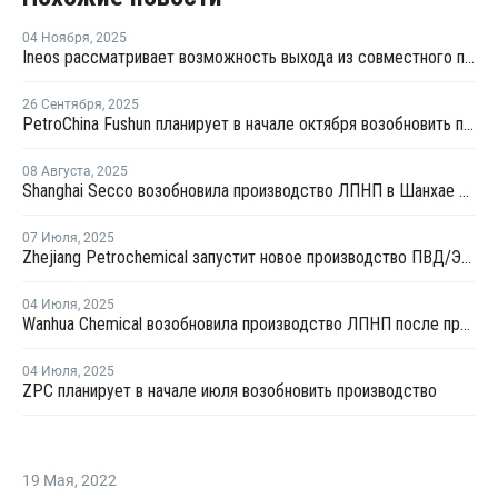
04 Ноября
,
2025
Ineos рассматривает возможность выхода из совместного предприятия Sinopec Petchems
26 Сентября
,
2025
PetroChina Fushun планирует в начале октября возобновить производство ПНД в Фушуне
08 Августа
,
2025
Shanghai Secco возобновила производство ЛПНП в Шанхае после ремонта
07 Июля
,
2025
Zhejiang Petrochemical запустит новое производство ПВД/ЭВА в первом квартале 2026 года
04 Июля
,
2025
Wanhua Chemical возобновила производство ЛПНП после профилактики
04 Июля
,
2025
ZPC планирует в начале июля возобновить производство
19 Мая
,
2022