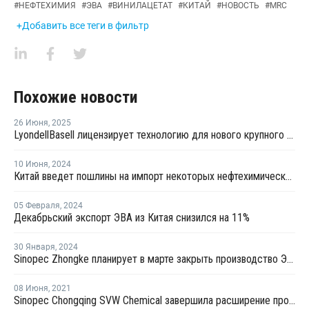
#
НЕФТЕХИМИЯ
#
ЭВА
#
ВИНИЛАЦЕТАТ
#
КИТАЙ
#
НОВОСТЬ
#
MRC
+Добавить все теги в фильтр
Похожие новости
26 Июня
,
2025
LyondellBasell лицензирует технологию для нового крупного китайского полиолефинового комплекса
10 Июня
,
2024
Китай введет пошлины на импорт некоторых нефтехимических продуктов из Тайваня
05 Февраля
,
2024
Декабрьский экспорт ЭВА из Китая снизился на 11%
30 Января
,
2024
Sinopec Zhongke планирует в марте закрыть производство ЭВА в Китае на ремонт
08 Июня
,
2021
Sinopec Chongqing SVW Chemical завершила расширение производства сополимеров этилена винилацетата в Китае