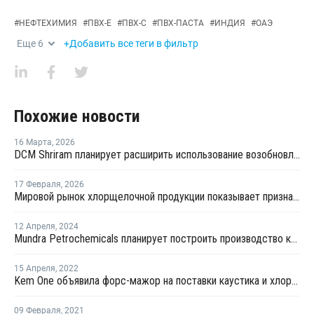
#
НЕФТЕХИМИЯ
#
ПВХ-Е
#
ПВХ-С
#
ПВХ-ПАСТА
#
ИНДИЯ
#
ОАЭ
Еще
6
+Добавить все теги в фильтр
Похожие новости
16 Марта
,
2026
DCM Shriram планирует расширить использование возобновляемых источников энергии на хлорщелочном заводе
17 Февраля
,
2026
Мировой рынок хлорщелочной продукции показывает признаки восстановления
12 Апреля
,
2024
Mundra Petrochemicals планирует построить производство каустика в Индии
15 Апреля
,
2022
Kem One объявила форс-мажор на поставки каустика и хлора во Франции
09 Февраля
,
2021