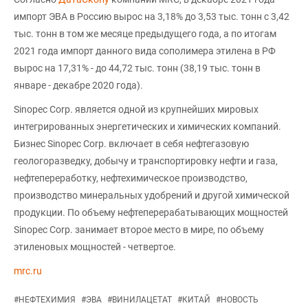
импорт ЭВА в Россию вырос на 3,18% до 3,53 тыс. тонн с 3,42
тыс. тонн в том же месяце предыдущего года, а по итогам
2021 года импорт данного вида сополимера этилена в РФ
вырос на 17,31% - до 44,72 тыс. тонн (38,19 тыс. тонн в
январе - декабре 2020 года).
Sinopec Corp. является одной из крупнейших мировых
интегрированных энергетических и химических компаний.
Бизнес Sinopec Corp. включает в себя нефтегазовую
геологоразведку, добычу и транспортировку нефти и газа,
нефтепереработку, нефтехимическое производство,
производство минеральных удобрений и другой химической
продукции. По объему нефтеперерабатывающих мощностей
Sinopec Corp. занимает второе место в мире, по объему
этиленовых мощностей - четвертое.
mrc.ru
#
НЕФТЕХИМИЯ
#
ЭВА
#
ВИНИЛАЦЕТАТ
#
КИТАЙ
#
НОВОСТЬ