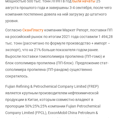
мощностью 500 тыс. тонн ЛПНП в год
были начаты
25
августа прошлого года и завершены 3-4 сентября, после чего
компания постепенно довела на ней загрузку до штатного
уровня.
Согласно
СканПласту
компании Маркет Репорт, поставки ПП
на российский рынок по итогам 2021 года составили 1 494,28
тыс. тонн (рассчитано по формуле производство + импорт –
экспорт), что на 21% больше показателя годом ранее.
Выросли поставки гомополимера пропилена (ПП-гомо) и
блок-сополимера пропилена (ПП-блок). Предложение стат-
сополимера пропилена (ПП-рандом) существенно
сократилось.
Fujian Refining & Petrochemical Company Limited (FREP)
является крупным производителем нефтехимической
продукции в Китае, которым совместно владеют в
пропорции 50%:25%:25% компании Fujian Petrochemical
Company Limited (FPCL), ExxonMobil China Petroleum &