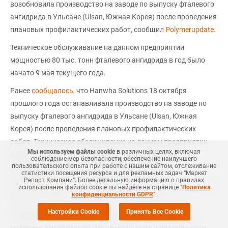
возобновила производство на заводе по выпуску фталевого
ангидрида в Ульсане (Ulsan, Южная Корея) после проведения
плановых профилактических работ, сообщил
Polymerupdate
.
Техническое обслуживание на данном предприятии
мощностью 80 тыс. тонн фталевого ангидрида в год было
начато 9 мая текущего года.
Ранее
сообщалось
, что Hanwha Solutions 18 октября
прошлого года останавливала производство на заводе по
выпуску фталевого ангидрида в Ульсане (Ulsan, Южная
Корея) после проведения плановых профилактических
работ. Техническое обслуживание на данном предприятии
Мы используем файлы cookie
в различных целях, включая
мощностью 80 тыс. тонн фталевого ангидрида в год
соблюдение мер безопасности, обеспечение наилучшего
пользовательского опыта при работе с нашим сайтом, отслеживание
продолжалось до 31 октября прошлого года.
статистики посещения ресурса и для рекламных задач “Маркет
Репорт Компани”. Более детальную информацию о правилах
Ранее
отмечалось
, что в прошлом году компания закрывала
использования файлов cookie вы найдёте на странице "
Политика
конфиденциальности GDPR
".
также этот завод на ремонт с 9 по 15-16 мая.
Настройки Cookie
Принять Все Cookie
Пластификаторы - вещества, вводимые в полимерный