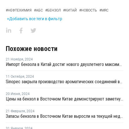
#
НЕФТЕХИМИЯ
#
АБС
#
БЕНЗОЛ
#
КИТАЙ
#
НОВОСТЬ
#
MRC
+Добавить все теги в фильтр
Похожие новости
21 Ноября
,
2024
Импорт бензола в Китай достиг нового двухлетнего максимума в октябре
11 Октября
,
2024
Sinopec закрыла производство ароматических соединений в Китае из-за механического сбоя
20 Июня
,
2024
Цены на бензол в Восточном Китае демонстрируют заметную тенденцию к росту
21 Февраля
,
2024
Запасы бензола в Восточном Китае выросли на текущей неделе
31 Января
,
2024