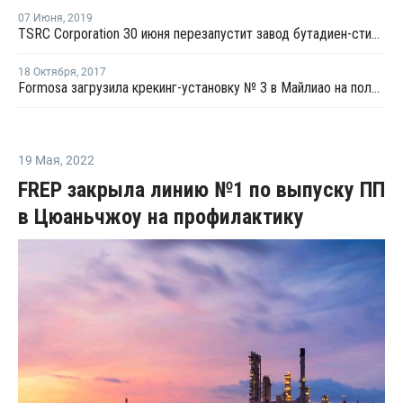
07 Июня
,
2019
TSRC Corporation 30 июня перезапустит завод бутадиен-стирольного каучука в Тайване после планового ремонта
18 Октября
,
2017
Formosa загрузила крекинг-установку № 3 в Майлиао на полную мощность
19 Мая
,
2022
FREP закрыла линию №1 по выпуску ПП
в Цюаньчжоу на профилактику