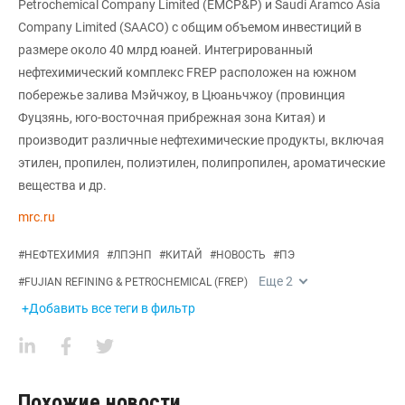
Petrochemical Company Limited (EMCP&P) и Saudi Aramco Asia
Company Limited (SAACO) с общим объемом инвестиций в
размере около 40 млрд юаней. Интегрированный
нефтехимический комплекс FREP расположен на южном
побережье залива Мэйчжоу, в Цюаньчжоу (провинция
Фуцзянь, юго-восточная прибрежная зона Китая) и
производит различные нефтехимические продукты, включая
этилен, пропилен, полиэтилен, полипропилен, ароматические
вещества и др.
mrc.ru
#
НЕФТЕХИМИЯ
#
ЛПЭНП
#
КИТАЙ
#
НОВОСТЬ
#
ПЭ
Еще
2
#
FUJIAN REFINING & PETROCHEMICAL (FREP)
+Добавить все теги в фильтр
Похожие новости