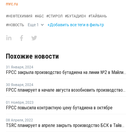
mrc.ru
#
НЕФТЕХИМИЯ
#
АБС
#
СТИРОЛ
#
БУТАДИЕН
#
ТАЙВАНЬ
Еще
1
+Добавить все теги в фильтр
#
НОВОСТЬ
Похожие новости
31 Января
,
2024
FPCC закрыла производство бутадиена на линии №2 в Майлиао на ремонт
30 Января
,
2024
FPCC планирует в начале августа возобновить производство бутадиена на линии №3 в Майлиао
01 Ноября
,
2023
FPCC повысила контрактную цену бутадиена в октябре
08 Апреля
,
2022
TSRC планирует в апреле закрыть производство БСК в Тайване на ремонт