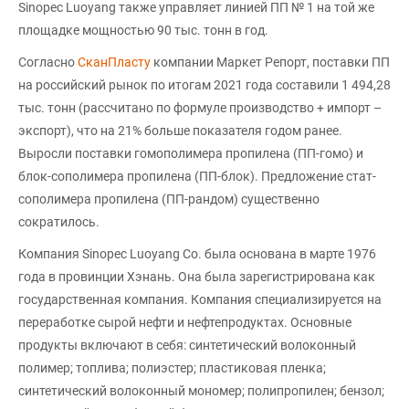
Sinopec Luoyang также управляет линией ПП № 1 на той же
площадке мощностью 90 тыс. тонн в год.
Согласно
СканПласту
компании Маркет Репорт, поставки ПП
на российский рынок по итогам 2021 года составили 1 494,28
тыс. тонн (рассчитано по формуле производство + импорт –
экспорт), что на 21% больше показателя годом ранее.
Выросли поставки гомополимера пропилена (ПП-гомо) и
блок-сополимера пропилена (ПП-блок). Предложение стат-
сополимера пропилена (ПП-рандом) существенно
сократилось.
Компания Sinopec Luoyang Co. была основана в марте 1976
года в провинции Хэнань. Она была зарегистрирована как
государственная компания. Компания специализируется на
переработке сырой нефти и нефтепродуктах. Основные
продукты включают в себя: синтетический волоконный
полимер; топлива; полиэстер; пластиковая пленка;
синтетический волоконный мономер; полипропилен; бензол;