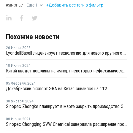
Еще
1
+Добавить все теги в фильтр
#
SINOPEC
Похожие новости
26 Июня
,
2025
LyondellBasell лицензирует технологию для нового крупного китайского полиолефинового комплекса
10 Июня
,
2024
Китай введет пошлины на импорт некоторых нефтехимических продуктов из Тайваня
05 Февраля
,
2024
Декабрьский экспорт ЭВА из Китая снизился на 11%
30 Января
,
2024
Sinopec Zhongke планирует в марте закрыть производство ЭВА в Китае на ремонт
08 Июня
,
2021
Sinopec Chongqing SVW Chemical завершила расширение производства сополимеров этилена винилацетата в Китае