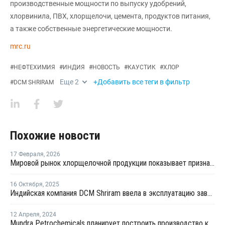
производственные мощности по выпуску удобрений,
хлорвинила, ПВХ, хлорщелочи, цемента, продуктов питания,
а также собственные энергетические мощности.
mrc.ru
#
НЕФТЕХИМИЯ
#
ИНДИЯ
#
НОВОСТЬ
#
КАУСТИК
#
ХЛОР
Еще
2
+Добавить все теги в фильтр
#
DCM SHRIRAM
Похожие новости
17 Февраля
,
2026
Мировой рынок хлорщелочной продукции показывает признаки восстановления
16 Октября
,
2025
Индийская компания DCM Shriram ввела в эксплуатацию завод по производству эпихлоргидрина
12 Апреля
,
2024
Mundra Petrochemicals планирует построить производство каустика в Индии