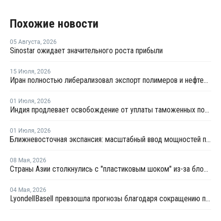
Похожие новости
05 Августа
,
2026
Sinostar ожидает значительного роста прибыли
15 Июля
,
2026
Иран полностью либерализовал экспорт полимеров и нефтехимии после отмены чрезвычайных ограничений
01 Июля
,
2026
Индия продлевает освобождение от уплаты таможенных пошлин на импорт нефтехимии на фоне конфликта на Ближнем Востоке
01 Июля
,
2026
Ближневосточная экспансия: масштабный ввод мощностей полиолефинов усилит профицит на мировом рынке
08 Мая
,
2026
Страны Азии столкнулись с "пластиковым шоком" из-за блокады Ормузского пролива
04 Мая
,
2026
LyondellBasell превзошла прогнозы благодаря сокращению поставок в результате войны с Ираном и повышению рентабельности