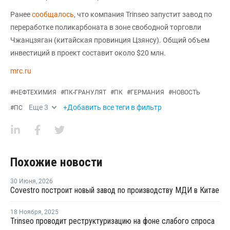
Ранее
сообщалось
, что компания Trinseo запустит завод по
переработке поликарбоната в зоне свободной торговли
Чжанцзяган (китайская провинция Цзянсу). Общий объем
инвестиций в проект составит около $20 млн.
mrc.ru
#
НЕФТЕХИМИЯ
#
ПК-ГРАНУЛЯТ
#
ПК
#
ГЕРМАНИЯ
#
НОВОСТЬ
Еще
3
+Добавить все теги в фильтр
#
ПС
Похожие новости
30 Июня
,
2026
Covestro построит новый завод по производству МДИ в Китае
18 Ноября
,
2025
Trinseo проводит реструктуризацию на фоне слабого спроса