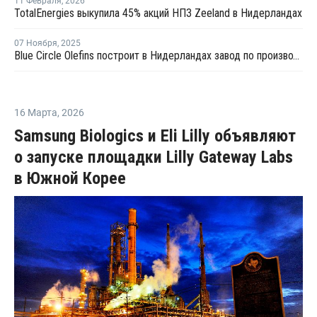
11 Февраля
,
2026
TotalEnergies выкупила 45% акций НПЗ Zeeland в Нидерландах
07 Ноября
,
2025
Blue Circle Olefins построит в Нидерландах завод по производству олефинов из метанола
16 Марта
,
2026
Samsung Biologics и Eli Lilly объявляют
о запуске площадки Lilly Gateway Labs
в Южной Корее