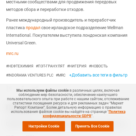
местными сообществами для продвижения передовых
методов сбора и переработки отходов.
Ранее международный производитель и переработчик
пластика
продал
свое ирландское подразделение Wellman
International. Покупателем выступила лондонская компания
Universal Green.
mrc.ru
#
НЕФТЕХИМИЯ
#
ПЭТ-ГРАНУЛЯТ
#
НИГЕРИЯ
#
НОВОСТЬ
+Добавить все теги в фильтр
#
INDORAMA VENTURES PLC
#
MRC
Мы используем файлы cookie
в различных целях, включая
соблюдение мер безопасности, обеспечение наилучшего
пользовательского опыта при работе с нашим сайтом, отслеживание
статистики посещения ресурса и для рекламных задач “Маркет
Похожие новости
Репорт Компани”. Более детальную информацию о правилах
использования файлов cookie вы найдёте на странице "
Политика
конфиденциальности GDPR
".
27 Апреля
,
2026
Dangote выбрала поставщика технологии для расширения завода пропилена
Настройки Cookie
Принять Все Cookie