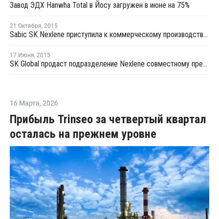
Завод ЭДХ Hanwha Total в Йосу загружен в июне на 75%
21 Октября
,
2015
Sabic SK Nexlene приступила к коммерческому производству на новом заводе ПЭ в Южной Корее
17 Июня
,
2015
SK Global продаст подразделение Nexlene совместному предприятию с Sabic по производству ПЭ
16 Марта
,
2026
Прибыль Trinseo за четвертый квартал
осталась на прежнем уровне