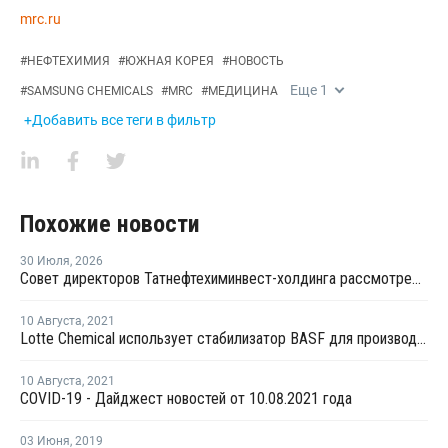
mrc.ru
#
НЕФТЕХИМИЯ
#
ЮЖНАЯ КОРЕЯ
#
НОВОСТЬ
Еще
1
#
SAMSUNG CHEMICALS
#
MRC
#
МЕДИЦИНА
+Добавить все теги в фильтр
Похожие новости
30 Июля
,
2026
Совет директоров Татнефтехиминвест-холдинга рассмотрел инновационные решения для разных сфер экономики
10 Августа
,
2021
Lotte Chemical использует стабилизатор BASF для производства шприцев из ПП
10 Августа
,
2021
COVID-19 - Дайджест новостей от 10.08.2021 года
03 Июня
,
2019