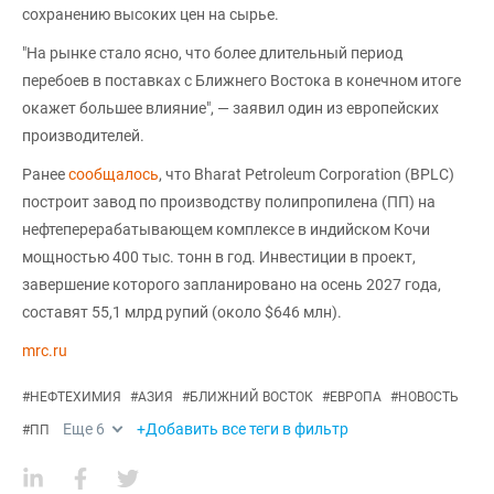
сохранению высоких цен на сырье.
"На рынке стало ясно, что более длительный период
перебоев в поставках с Ближнего Востока в конечном итоге
окажет большее влияние", — заявил один из европейских
производителей.
Ранее
сообщалось
, что Bharat Petroleum Corporation (BPLC)
построит завод по производству полипропилена (ПП) на
нефтеперерабатывающем комплексе в индийском Кочи
мощностью 400 тыс. тонн в год. Инвестиции в проект,
завершение которого запланировано на осень 2027 года,
составят 55,1 млрд рупий (около $646 млн).
mrc.ru
#
НЕФТЕХИМИЯ
#
АЗИЯ
#
БЛИЖНИЙ ВОСТОК
#
ЕВРОПА
#
НОВОСТЬ
Еще
6
+Добавить все теги в фильтр
#
ПП