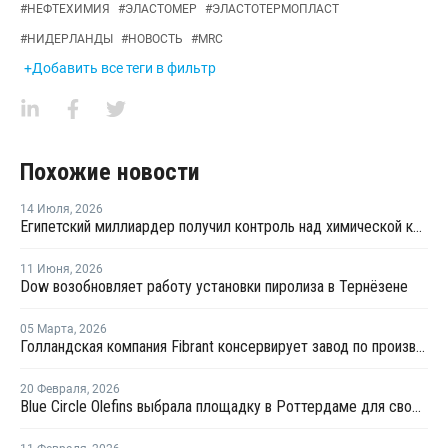
#
НЕФТЕХИМИЯ
#
ЭЛАСТОМЕР
#
ЭЛАСТОТЕРМОПЛАСТ
#
НИДЕРЛАНДЫ
#
НОВОСТЬ
#
MRC
+Добавить все теги в фильтр
Похожие новости
14 Июля
,
2026
Египетский миллиардер получил контроль над химической компанией OCI Global
11 Июня
,
2026
Dow возобновляет работу установки пиролиза в Тернёзене
05 Марта
,
2026
Голландская компания Fibrant консервирует завод по производству капролактама на фоне низкого спроса и высоких затрат
20 Февраля
,
2026
Blue Circle Olefins выбрала площадку в Роттердаме для своего проекта по производству экологически чистого метанола