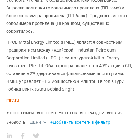
Выросли поставки гомополимера пропилена (ПП-гомо) и
блок-сополимера пропилена (ПП-блок). Предложение стат-
сополимера пропилена (ПП-рандом) существенно
сократилось.
HPCL-Mittal Energy Limited (HMEL) является совместным
предприятием между индийской Hindustan Petroleum
Corporation Limited (HPCL) и сингапурской Mittal Energy
Investment Pte Ltd. Оба партнера владеют по 49% акций в СП,
остальные 2% удерживается финансовыми институтами.
HMEL управляет НПЗ мощностью 9 млн тонн в год в Гуру
Гобинд Сингх (Guru Gobind Singh).
mrc.ru
#
НЕФТЕХИМИЯ
#
ПП-ГОМО
#
ПП-БЛОК
#
ПП-РАНДОМ
#
ИНДИЯ
Еще
4
+Добавить все теги в фильтр
#
НОВОСТЬ