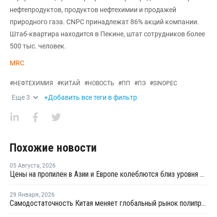
нефтепродуктов, продуктов нефтехимии и продажей
природного газа. CNPC принадлежат 86% акций компании.
Штаб-квартира находится в Пекине, штат сотрудников более
500 тыс. человек.
MRC
#
НЕФТЕХИМИЯ
#
КИТАЙ
#
НОВОСТЬ
#
ПП
#
ПЭ
#
SINOPEC
Еще
3
+Добавить все теги в фильтр
Похожие новости
05 Августа
,
2026
Цены на пропилен в Азии и Европе колеблются близ уровня в USD1000
29 Января
,
2026
Самодостаточность Китая меняет глобальный рынок полипропилена