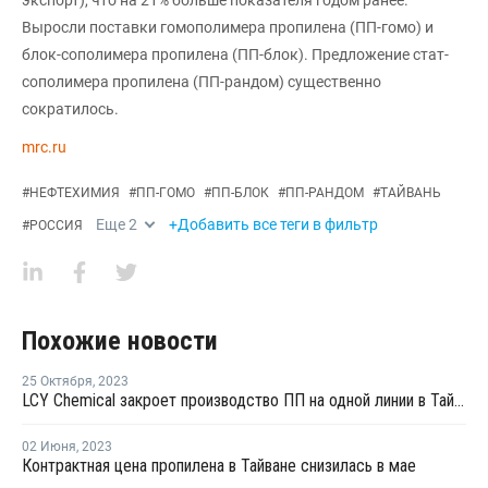
Выросли поставки гомополимера пропилена (ПП-гомо) и
блок-сополимера пропилена (ПП-блок). Предложение стат-
сополимера пропилена (ПП-рандом) существенно
сократилось.
mrc.ru
#
НЕФТЕХИМИЯ
#
ПП-ГОМО
#
ПП-БЛОК
#
ПП-РАНДОМ
#
ТАЙВАНЬ
Еще
2
+Добавить все теги в фильтр
#
РОССИЯ
Похожие новости
25 Октября
,
2023
LCY Chemical закроет производство ПП на одной линии в Тайване на ремонт
02 Июня
,
2023
Контрактная цена пропилена в Тайване снизилась в мае