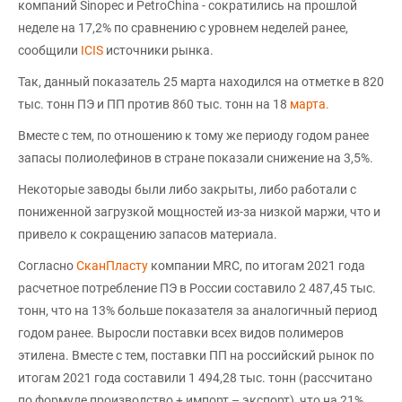
компаний Sinopec и PetroChina - сократились на прошлой
неделе на 17,2% по сравнению с уровнем неделей ранее,
сообщили
ICIS
источники рынка.
Так, данный показатель 25 марта находился на отметке в 820
тыс. тонн ПЭ и ПП против 860 тыс. тонн на 18
марта.
Вместе с тем, по отношению к тому же периоду годом ранее
запасы полиолефинов в стране показали снижение на 3,5%.
Некоторые заводы были либо закрыты, либо работали с
пониженной загрузкой мощностей из-за низкой маржи, что и
привело к сокращению запасов материала.
Согласно
СканПласту
компании MRC, по итогам 2021 года
расчетное потребление ПЭ в России составило 2 487,45 тыс.
тонн, что на 13% больше показателя за аналогичный период
годом ранее. Выросли поставки всех видов полимеров
этилена. Вместе с тем, поставки ПП на российский рынок по
итогам 2021 года составили 1 494,28 тыс. тонн (рассчитано
по формуле производство + импорт – экспорт), что на 21%