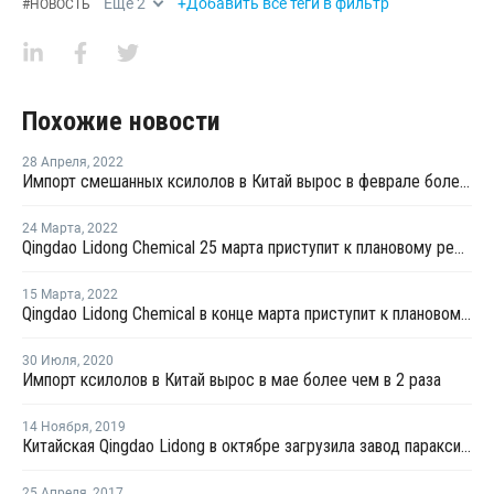
Еще
2
+Добавить все теги в фильтр
#
НОВОСТЬ
Похожие новости
28 Апреля
,
2022
Импорт смешанных ксилолов в Китай вырос в феврале более чем на четверть
24 Марта
,
2022
Qingdao Lidong Chemical 25 марта приступит к плановому ремонту на заводе параксилола в Циндао
15 Марта
,
2022
Qingdao Lidong Chemical в конце марта приступит к плановому ремонту на заводе параксилола в Циндао
30 Июля
,
2020
Импорт ксилолов в Китай вырос в мае более чем в 2 раза
14 Ноября
,
2019
Китайская Qingdao Lidong в октябре загрузила завод параксилола в Шаньдуне на 70%
25 Апреля
,
2017