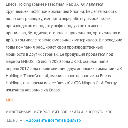
Eneos Holding (ранее известная, как JXTG) является
крупнейшей нефтяной компанией Японии. Ее деятельность
включает разведку, импорт и переработку сырой нефти;
производство и продажу нефтепродуктов (этилена,
пропилена, бутадиена, стирола, параксилола, ортоксилола и
др.), в том числе горюче-смазочных материалов. В последние
годы компания расширяет свои производственные
мощности в других странах. Ее продукция продается под
маркой ENEOS. 25 июня 2020 года JXTG, основанная в
апреле 2017 года после слияния двух японских компаний - JX
Holding и TonenGeneral, сменила свое название на Eneos
Holdings, в то время как ее "дочка" JXTG Nippon Oil & Energy
изменила название на Eneos.
MRC
#
НЕФТЕХИМИЯ
#
СТИРОЛ
#
БЕНЗОЛ
#
КИТАЙ
#
НОВОСТЬ
#
ПС
Еще
3
+Добавить все теги в фильтр