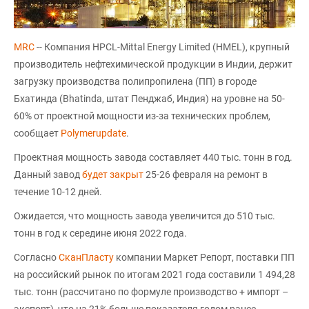
MRC
-- Компания HPCL-Mittal Energy Limited (HMEL), крупный
производитель нефтехимической продукции в Индии, держит
загрузку производства полипропилена (ПП) в городе
Бхатинда (Bhatinda, штат Пенджаб, Индия) на уровне на 50-
60% от проектной мощности из-за технических проблем,
сообщает
Polymerupdate
.
Проектная мощность завода составляет 440 тыс. тонн в год.
Данный завод
будет закрыт
25-26 февраля на ремонт в
течение 10-12 дней.
Ожидается, что мощность завода увеличится до 510 тыс.
тонн в год к середине июня 2022 года.
Согласно
СканПласту
компании Маркет Репорт, поставки ПП
на российский рынок по итогам 2021 года составили 1 494,28
тыс. тонн (рассчитано по формуле производство + импорт –
экспорт), что на 21% больше показателя годом ранее.