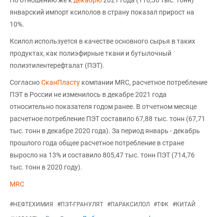
По отношению же к
декабрю
2021 года (116,36 тыс. тонн)
январский импорт ксилолов в страну показал прирост на
10%.
Ксилол используется в качестве основного сырья в таких
продуктах, как полиэфирные ткани и бутылочный
полиэтилентерефталат (ПЭТ).
Согласно
СканПласту
компании MRC, расчетное потребление
ПЭТ в России не изменилось в декабре 2021 года
относительно показателя годом ранее. В отчетном месяце
расчетное потребление ПЭТ составило 67,88 тыс. тонн (67,71
тыс. тонн в декабре 2020 года). За период январь - декабрь
прошлого года общее расчетное потребление в стране
выросло на 13% и составило 805,47 тыс. тонн ПЭТ (714,76
тыс. тонн в 2020 году).
MRC
#
НЕФТЕХИМИЯ
#
ПЭТ-ГРАНУЛЯТ
#
ПАРАКСИЛОЛ
#
ТФК
#
КИТАЙ