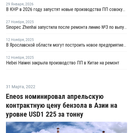
29 Января
,
2026
В КНР в 2026 году запустят новые производства ПП совокупной мощностью 4,9 млн тонн
27 Ноября
,
2025
Sinopec Zhenhai запустила после ремонта линию №3 по выпуску ПП в Китае
12 Ноября
,
2025
В Ярославской области могут построить новое предприятие по производству ПП
12 Ноября
,
2025
Hebei Haiwei закрыла производство ПП в Китае на ремонт
31 Марта
,
2022
Eneos номинировал апрельскую
контрактную цену бензола в Азии на
уровне USD1 225 за тонну