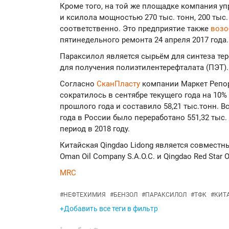
Кроме того, на той же площадке компания уп
и ксилола мощностью 270 тыс. тонн, 200 тыс. 
соответственно. Это предприятие также
воз
пятинедельного ремонта 24 апреля 2017 года.
Параксилол является сырьём для синтеза тер
для получения полиэтилентерефталата (ПЭТ).
Согласно
СканПласту
компании Маркет Репор
сократилось в сентябре текущего года на 10
прошлого года и составило 58,21 тыс.тонн. В
года в России было переработано 551,32 тыс. 
период в 2018 году.
Китайская Qingdao Lidong является совместн
Oman Oil Company S.A.O.C. и Qingdao Red Star O
MRC
#
НЕФТЕХИМИЯ
#
БЕНЗОЛ
#
ПАРАКСИЛОЛ
#
ТФК
#
КИТ
+Добавить все теги в фильтр