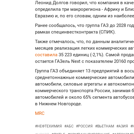
Леонид Долгов говорил, что компания в каче
определила три макрорегиона - Африку и Бли
Евразию и, по его словам, одним из наиболе
Ранее сообщалось, что группа ГАЗ до 2028 го
рамках специнвестконтракта (СПИК).
Также отмечалось, что, по данным аналитичес
месяцев реализация легких коммерческих а
составила
35 223 единиц (-2,1%). Самой про
остается ГАЗель Next с показателем 20160 пр
Группа ГАЗ объединяет 13 предприятий в вос
среднетоннажные коммерческие автомобили,
автомобили, силовые агрегаты и автокомпо
коммерческого транспорта России, занимая 
автомобилей и около 65% сегмента автобусо
в Нижнем Новгороде.
MRC
#
НЕФТЕХИМИЯ
#
АБС
#
РОССИЯ
#
ВЬЕТНАМ
#
АЗИЯ
#