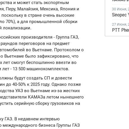
ерства и может стать экспортным
я, Перу, Малайзия, Мексика, Япония и
30 Июня
,
о, поскольку в стране очень высокие
ло 70%), а для промышленной сборки
27 Июня
,
й локализации.
оссийских производителя - Группа ГАЗ,
о раундов переговоров на предмет
втомобилей во Вьетнаме. Протоколом о
о Вьетнаме было зафиксировано, что
х лет смогут беспошлинно ввезти во
и лет - 13 500 машинокомплектов.
олжны будут создать СП и довести
 до 40-50% к 2025 году. Однако позже
одства УАЗ во Вьетнаме из-за жестких
Представители КАМАЗа летом нынешнего
пустить серийную сборку грузовиков на
у ГАЗ. В недавнем интервью
ю международного бизнеса Группы ГАЗ