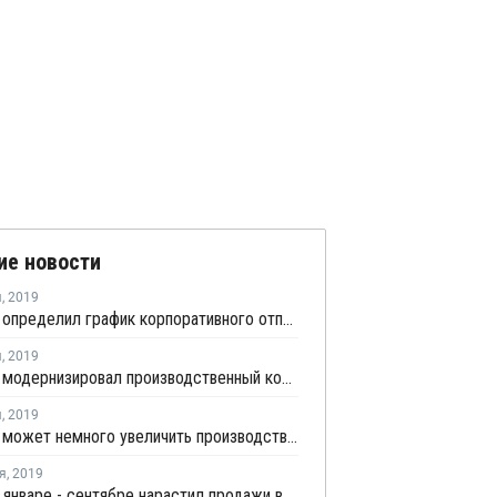
ие новости
я
,
2019
АвтоВАЗ определил график корпоративного отпуска в 2020 году
я
,
2019
АвтоВАЗ модернизировал производственный комплекс с целью оптимизации технологий и экономии средств
я
,
2019
АвтоВАЗ может немного увеличить производство в 2019 году
я
,
2019
КАМАЗ в январе - сентябре нарастил продажи в России на 8,2%