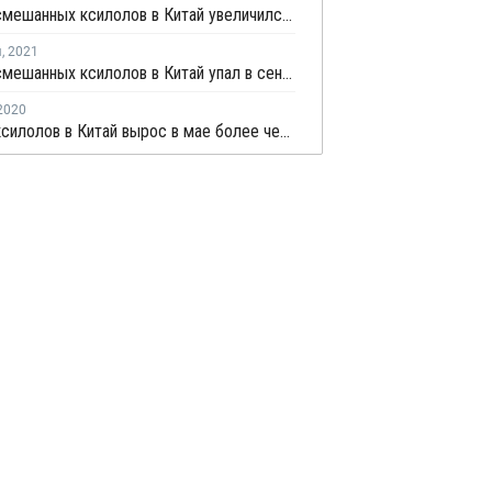
Импорт смешанных ксилолов в Китай увеличился в ноябре более чем в 2,5 раза
я
,
2021
Импорт смешанных ксилолов в Китай упал в сентябре более чем на четверть
2020
Импорт ксилолов в Китай вырос в мае более чем в 2 раза