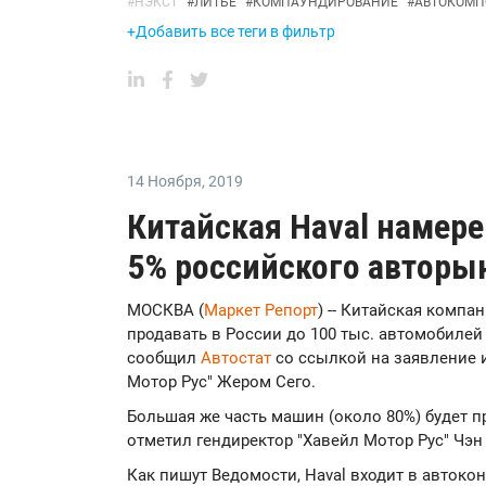
#
НЭКСТ
#
ЛИТЬЕ
#
КОМПАУНДИРОВАНИЕ
#
АВТОКОМП
+Добавить все теги в фильтр
14 Ноября
,
2019
Китайская Haval намер
5% российского авторын
МОСКВА (
Маркет Репорт
) -- Китайская компа
продавать в России до 100 тыс. автомобилей
сообщил
Автостат
со ссылкой на заявление 
Мотор Рус" Жером Сего.
Большая же часть машин (около 80%) будет п
отметил гендиректор "Хавейл Мотор Рус" Чэн
Как пишут Ведомости, Haval входит в автокон