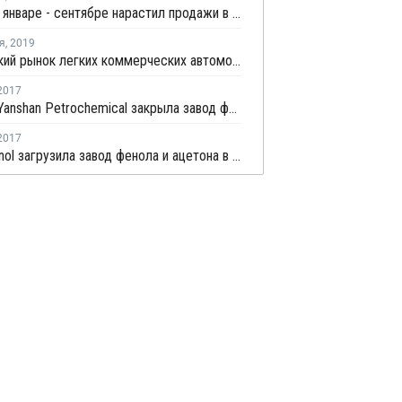
КАМАЗ в январе - сентябре нарастил продажи в России на 8,2%
я
,
2019
Российский рынок легких коммерческих автомобилей поднялся в августе на пятое место в Европе
2017
Sinopec Yanshan Petrochemical закрыла завод фенола и ацетона на ремонт раньше намеченного срока
2017
PTT Phenol загрузила завод фенола и ацетона в Таиланде на 80-85%