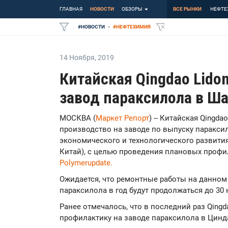
ГЛАВНАЯ
НОВОСТИ
ОБЗОРЫ
ВСЕ РЫНКИ
НЕФТЕ
#
НОВОСТИ
#
НЕФТЕХИМИЯ
14 Ноября
,
2019
Китайская Qingdao Lidon
завод параксилола в Ш
МОСКВА (
Маркет Репорт
) -- Китайская Qingda
производство на заводе по выпуску паракси
экономического и технологического развития
Китай), с целью проведения плановых профи
Polymerupdate.
Ожидается, что ремонтные работы на данно
параксилола в год будут продолжаться до 30 
Ранее отмечалось, что в последний раз Qingd
профилактику на заводе параксилола в Циндао