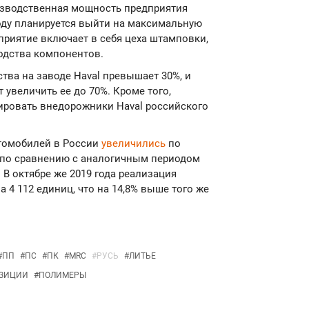
изводственная мощность предприятия
 году планируется выйти на максимальную
дприятие включает в себя цеха штамповки,
водства компонентов.
тва на заводе Нaval превышает 30%, и
 увеличить ее до 70%. Кроме того,
тировать внедорожники Haval российского
втомобилей в России
увеличились
по
% по сравнению с аналогичным периодом
 В октябре же 2019 года реализация
 4 112 единиц, что на 14,8% выше того же
#
ПП
#
ПС
#
ПК
#
MRC
#
РУСЬ
#
ЛИТЬЕ
ЗИЦИИ
#
ПОЛИМЕРЫ