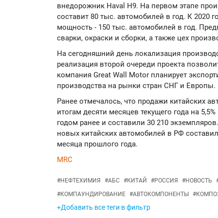
внедорожник Haval H9. На первом этапе про
составит 80 тыс. автомобилей в год. К 2020
мощность - 150 тыс. автомобилей в год. Пре
сварки, окраски и сборки, а также цех произ
На сегодняшний день локализация производс
реализация второй очереди проекта позволит
компания Great Wall Motor планирует экспор
производства на рынки стран СНГ и Европы.
Ранее отмечалось, что продажи китайских а
итогам десяти месяцев текущего года на 5,5
годом ранее и составили 30 210 экземпляров.
новых китайских автомобилей в РФ составила
месяца прошлого года.
MRC
#
НЕФТЕХИМИЯ
#
АБС
#
КИТАЙ
#
РОССИЯ
#
НОВОСТЬ
#
КОМПАУНДИРОВАНИЕ
#
АВТОКОМПОНЕНТЫ
#
КОМПО
+Добавить все теги в фильтр