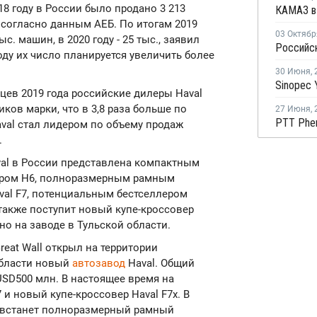
8 году в России было продано 3 213
, согласно данным АЕБ. По итогам 2019
03 Октябр
с. машин, в 2020 году - 25 тыс., заявил
году их число планируется увеличить более
30 Июня
,
цев 2019 года российские дилеры Haval
ков марки, что в 3,8 раза больше по
27 Июня
,
val стал лидером по объему продаж
.
al в России представлена компактным
ером Н6, полноразмерным рамным
al F7, потенциальным бестселлером
также поступит новый купе-кроссовер
но на заводе в Тульской области.
reat Wall открыл на территории
области новый
автозавод
Haval. Общий
USD500 млн. В настоящее время на
и новый купе-кроссовер Haval F7x. В
 встанет полноразмерный рамный