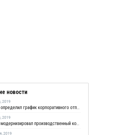
ие новости
я
,
2019
АвтоВАЗ определил график корпоративного отпуска в 2020 году
я
,
2019
АвтоВАЗ модернизировал производственный комплекс с целью оптимизации технологий и экономии средств
я
,
2019