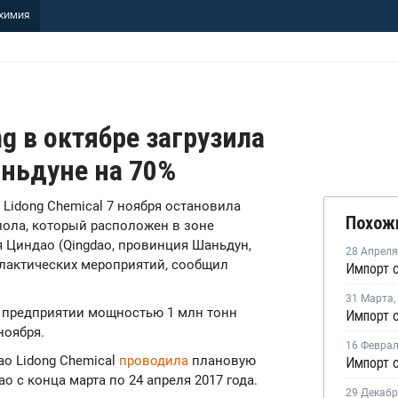
ХИМИЯ
g в октябре загрузила
аньдуне на 70%
o Lidong Chemical 7 ноября остановила
Похож
лола, который расположен в зоне
 Циндао (Qingdao, провинция Шаньдун,
28 Апреля
лактических мероприятий, сообщил
31 Марта
,
м предприятии мощностью 1 млн тонн
ноября.
16 Февра
ao Lidong Chemical
проводила
плановую
 с конца марта по 24 апреля 2017 года.
29 Декаб