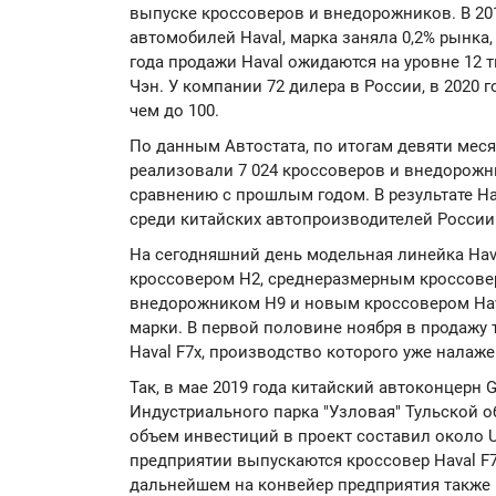
выпуске кроссоверов и внедорожников. В 201
автомобилей Haval, марка заняла 0,2% рынка
года продажи Haval ожидаются на уровне 12 ты
Чэн. У компании 72 дилера в России, в 2020 
чем до 100.
По данным Автостата, по итогам девяти меся
реализовали 7 024 кроссоверов и внедорожни
сравнению с прошлым годом. В результате Ha
среди китайских автопроизводителей России
На сегодняшний день модельная линейка Hav
кроссовером H2, среднеразмерным кроссов
внедорожником Н9 и новым кроссовером Hav
марки. В первой половине ноября в продажу 
Haval F7x, производство которого уже налаже
Так, в мае 2019 года китайский автоконцерн G
Индустриального парка "Узловая" Тульской 
объем инвестиций в проект составил около 
предприятии выпускаются кроссовер Haval F7 
дальнейшем на конвейер предприятия также