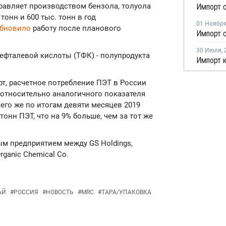
равляет производством бензола, толуола
тонн и 600 тыс. тонн в год
01 Ноябр
обновило
работу после планового
30 Июля
,
ефталевой кислоты (ТФК) - полупродукта
т, расчетное потребление ПЭТ в России
% относительно аналогичного показателя
сего же по итогам девяти месяцев 2019
тонн ПЭТ, что на 9% больше, чем за тот же
ым предприятием между GS Holdings,
rganic Chemical Co.
АЙ
#
РОССИЯ
#
НОВОСТЬ
#
MRC
#
ТАРА/УПАКОВКА