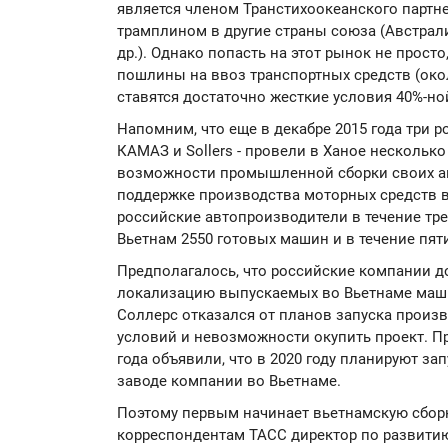
является членом Транстихоокеанского партн
трамплином в другие страны союза (Австрали
др.). Однако попасть на этот рынок не прост
пошлины на ввоз транспортных средств (око
ставятся достаточно жесткие условия 40%-но
Напомним, что еще в декабре 2015 года три р
КАМАЗ и Sollers - провели в Ханое нескольк
возможности промышленной сборки своих а
поддержке производства моторных средств в
российские автопроизводители в течение тре
Вьетнам 2550 готовых машин и в течение пят
Предполагалось, что российские компании д
локализацию выпускаемых во Вьетнаме машин
Соллерс отказался от планов запуска произв
условий и невозможности окупить проект. 
года объявили, что в 2020 году планируют за
заводе компании во Вьетнаме.
Поэтому первым начинает вьетнамскую сборк
корреспондентам ТАСС директор по развити