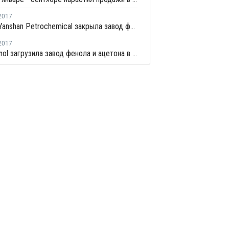
2017
Sinopec Yanshan Petrochemical закрыла завод фенола и ацетона на ремонт раньше намеченного срока
2017
PTT Phenol загрузила завод фенола и ацетона в Таиланде на 80-85%