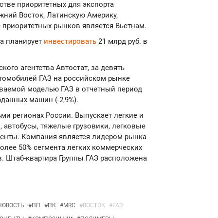
стве приоритетных для экспорта
жний Восток, Латинскую Америку,
е приоритетных рынков является Вьетнам.
да планирует
инвестировать
21 млрд руб. в
кого агентства Автостат, за девять
втомобилей ГАЗ на российском рынке
даваемой моделью ГАЗ в отчетный период
оданных машин (-2,9%).
ьми регионах России. Выпускает легкие и
 автобусы, тяжелые грузовики, легковые
ненты. Компания является лидером рынка
более 50% сегмента легких коммерческих
в. Штаб-квартира Группы ГАЗ расположена
НОВОСТЬ
#
ПП
#
ПК
#
MRC
#
ВОСТОК
#
ГАЗ