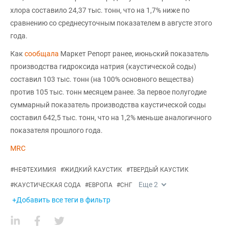
хлора составило 24,37 тыс. тонн, что на 1,7% ниже по
сравнению со среднесуточным показателем в августе этого
года.
Как
сообщала
Маркет Репорт ранее, июньский показатель
производства гидроксида натрия (каустической соды)
составил 103 тыс. тонн (на 100% основного вещества)
против 105 тыс. тонн месяцем ранее. За первое полугодие
суммарный показатель производства каустической соды
составил 642,5 тыс. тонн, что на 1,2% меньше аналогичного
показателя прошлого года.
MRC
#
НЕФТЕХИМИЯ
#
ЖИДКИЙ КАУСТИК
#
ТВЕРДЫЙ КАУСТИК
Еще
2
#
КАУСТИЧЕСКАЯ СОДА
#
ЕВРОПА
#
СНГ
+Добавить все теги в фильтр