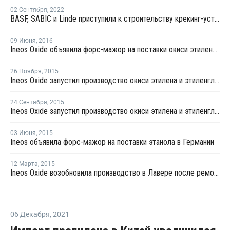
02 Сентября
,
2022
BASF, SABIC и Linde приступили к строительству крекинг-установки парового крекинга с использованием электрических печей
09 Июня
,
2016
Ineos Oxide объявила форс-мажор на поставки окиси этилена во французской Лавере
26 Ноября
,
2015
Ineos Oxide запустил производство окиси этилена и этиленгликоля в Германии
24 Сентября
,
2015
Ineos Oxide запустил производство окиси этилена и этиленгликоля в Германии
03 Июня
,
2015
Ineos объявила форс-мажор на поставки этанола в Германии
12 Марта
,
2015
Ineos Oxide возобновила производство в Лавере после ремонта
06 Декабря
,
2021