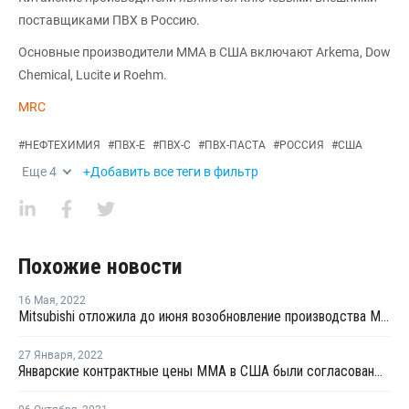
поставщиками ПВХ в Россию.
Основные производители ММА в США включают Arkema, Dow
Chemical, Lucite и Roehm.
MRC
#
НЕФТЕХИМИЯ
#
ПВХ-Е
#
ПВХ-С
#
ПВХ-ПАСТА
#
РОССИЯ
#
США
Еще
4
+Добавить все теги в фильтр
Похожие новости
16 Мая
,
2022
Mitsubishi отложила до июня возобновление производства ММА в Великобритании
27 Января
,
2022
Январские контрактные цены MMA в США были согласованы на уровне прошлого месяца