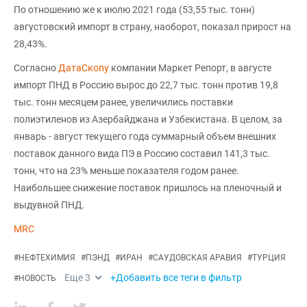
По отношению же к июлю 2021 года (53,55 тыс. тонн)
августовский импорт в страну, наоборот, показал прирост на
28,43%.
Согласно
ДатаСкопу
компании Маркет Репорт, в августе
импорт ПНД в Россию вырос до 22,7 тыс. тонн против 19,8
тыс. тонн месяцем ранее, увеличились поставки
полиэтиленов из Азербайджана и Узбекистана. В целом, за
январь - август текущего года суммарный объем внешних
поставок данного вида ПЭ в Россию составил 141,3 тыс.
тонн, что на 23% меньше показателя годом ранее.
Наибольшее снижение поставок пришлось на пленочный и
выдувной ПНД.
MRC
#
НЕФТЕХИМИЯ
#
ПЭНД
#
ИРАН
#
САУДОВСКАЯ АРАВИЯ
#
ТУРЦИЯ
Еще
3
+Добавить все теги в фильтр
#
НОВОСТЬ