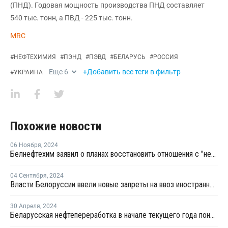
(ПНД). Годовая мощность производства ПНД составляет
540 тыс. тонн, а ПВД - 225 тыс. тонн.
MRC
#
НЕФТЕХИМИЯ
#
ПЭНД
#
ПЭВД
#
БЕЛАРУСЬ
#
РОССИЯ
Еще
6
+Добавить все теги в фильтр
#
УКРАИНА
Похожие новости
06 Ноября
,
2024
Белнефтехим заявил о планах восстановить отношения с "недружественными странами”
04 Сентября
,
2024
Власти Белоруссии ввели новые запреты на ввоз иностранной продукции
30 Апреля
,
2024
Беларусская нефтепереработка в начале текущего года понесла огромные убытки