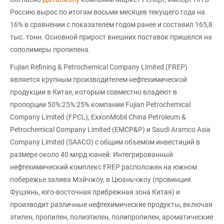
Россию вырос по итогам восьми месяцев текущего года на
16% в сравнении с показателем годом ранее и составил 165,8
тыс. тонн. Основной прирост внешних поставок пришелся на
сополимеры пропилена.
Fujian Refining & Petrochemical Company Limited (FREP)
является крупным производителем нефтехимической
продукции в Китае, которым совместно владеют в
пропорции 50%:25%:25% компании Fujian Petrochemical
Company Limited (FPCL), ExxonMobil China Petroleum &
Petrochemical Company Limited (EMCP&P) и Saudi Aramco Asia
Company Limited (SAACO) с общим объемом инвестиций в
размере около 40 млрд юаней. Интегрированный
нефтехимический комплекс FREP расположен на южном
побережье залива Мэйчжоу, в Цюаньчжоу (провинция
Фуцзянь, юго-восточная прибрежная зона Китая) и
производит различные нефтехимические продукты, включая
этилен, пропилен, полиэтилен, полипропилен, ароматические