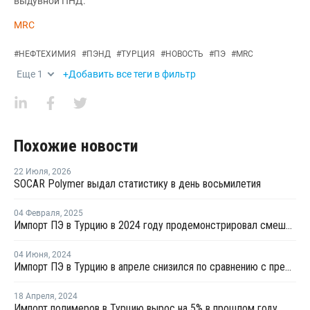
выдувной ПНД.
MRC
#
НЕФТЕХИМИЯ
#
ПЭНД
#
ТУРЦИЯ
#
НОВОСТЬ
#
ПЭ
#
MRC
Еще
1
+Добавить все теги в фильтр
Похожие новости
22 Июля
,
2026
SOCAR Polymer выдал статистику в день восьмилетия
04 Февраля
,
2025
Импорт ПЭ в Турцию в 2024 году продемонстрировал смешанные показатели
04 Июня
,
2024
Импорт ПЭ в Турцию в апреле снизился по сравнению с предыдущим месяцем
18 Апреля
,
2024
Импорт полимеров в Турцию вырос на 5% в прошлом году