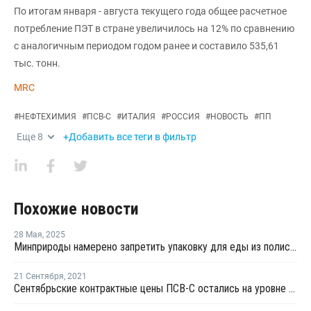
По итогам января - августа текущего года общее расчетное
потребление ПЭТ в стране увеличилось на 12% по сравнению
с аналогичным периодом годом ранее и составило 535,61
тыс. тонн.
MRC
#
НЕФТЕХИМИЯ
#
ПСВ-С
#
ИТАЛИЯ
#
РОССИЯ
#
НОВОСТЬ
#
ПП
Еще
8
+Добавить все теги в фильтр
Похожие новости
28 Мая
,
2025
Минприроды намерено запретить упаковку для еды из полистирола
21 Сентября
,
2021
Сентябрьские контрактные цены ПСВ-С остались на уровне августа или снизились в зависимости от вида