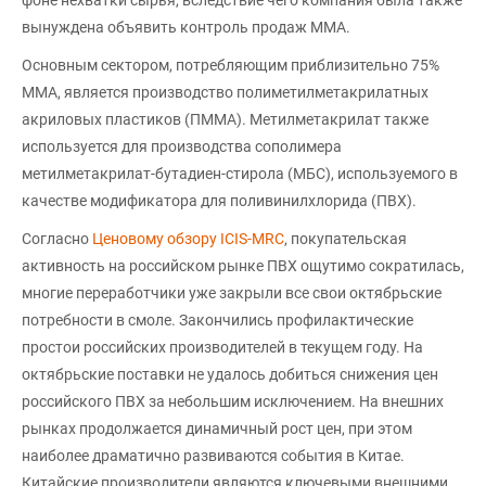
вынуждена объявить контроль продаж ММА.
Основным сектором, потребляющим приблизительно 75%
ММА, является производство полиметилметакрилатных
акриловых пластиков (ПММА). Метилметакрилат также
используется для производства сополимера
метилметакрилат-бутадиен-стирола (МБС), используемого в
качестве модификатора для поливинилхлорида (ПВХ).
Согласно
Ценовому обзору ICIS-MRC
, покупательская
активность на российском рынке ПВХ ощутимо сократилась,
многие переработчики уже закрыли все свои октябрьские
потребности в смоле. Закончились профилактические
простои российских производителей в текущем году. На
октябрьские поставки не удалось добиться снижения цен
российского ПВХ за небольшим исключением. На внешних
рынках продолжается динамичный рост цен, при этом
наиболее драматично развиваются события в Китае.
Китайские производители являются ключевыми внешними