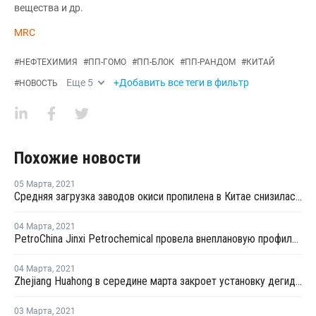
вещества и др.
MRC
#
НЕФТЕХИМИЯ
#
ПП-ГОМО
#
ПП-БЛОК
#
ПП-РАНДОМ
#
КИТАЙ
Еще
5
+Добавить все теги в фильтр
#
НОВОСТЬ
Похожие новости
05 Марта
,
2021
Средняя загрузка заводов окиси пропилена в Китае снизилась в конце февраля на 2,3%
04 Марта
,
2021
PetroChina Jinxi Petrochemical провела внеплановую профилактику на заводе ПП в Ляонине
04 Марта
,
2021
Zhejiang Huahong в середине марта закроет установку дегидрирования пропана в Китае на плановый ремонт
03 Марта
,
2021