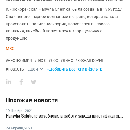
Южнокорейская Hanwha Chemical была создана в 1965 году.
Она является первой компанией в стране, которая начала
производить поливинилхлорид, полиэтилен высокого
давления, линейный полиэтилен и хлор-щелочную
продукцию.
MRC
#
НЕФТЕХИМИЯ
#
ПВХ-С
#
ДОФ
#
ДИНФ
#
ЮЖНАЯ КОРЕЯ
Еще
4
+Добавить все теги в фильтр
#
НОВОСТЬ
Похожие новости
19 Ноября
,
2021
Hanwha Solutions возобновила работу завода пластификаторов в Ульсане после планового ремонта
29 Апреля
,
2021