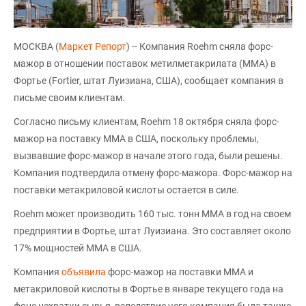
МОСКВА (
Маркет Репорт
) -- Компания Roehm сняла форс-
мажор в отношении поставок метилметакрилата (MMA) в
Фортье (Fortier, штат Луизиана, США), сообщает компания в
письме своим клиентам.
Согласно письму клиентам, Roehm 18 октября сняла форс-
мажор на поставку ММА в США, поскольку проблемы,
вызвавшие форс-мажор в начале этого года, были решены.
Компания подтвердила отмену форс-мажора. Форс-мажор на
поставки метакриловой кислоты остается в силе.
Roehm может производить 160 тыс. тонн ММА в год на своем
предприятии в Фортье, штат Луизиана. Это составляет около
17% мощностей ММА в США.
Компания
объявила
форс-мажор на поставки ММА и
метакриловой кислоты в Фортье в январе текущего года на
фоне нехватки сырья, вследствие чего компания была также