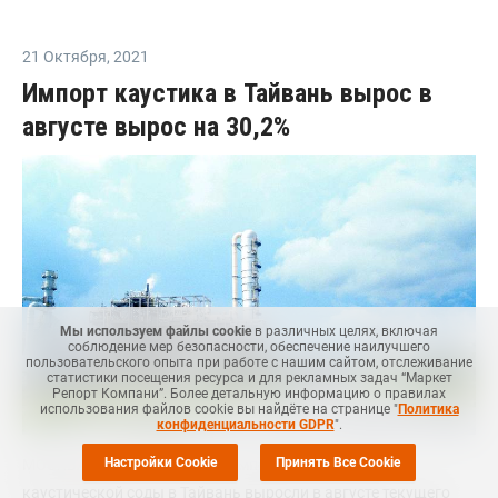
21 Октября
,
2021
Импорт каустика в Тайвань вырос в
августе вырос на 30,2%
Мы используем файлы cookie
в различных целях, включая
соблюдение мер безопасности, обеспечение наилучшего
пользовательского опыта при работе с нашим сайтом, отслеживание
статистики посещения ресурса и для рекламных задач “Маркет
Репорт Компани”. Более детальную информацию о правилах
использования файлов cookie вы найдёте на странице "
Политика
конфиденциальности GDPR
".
Настройки Cookie
Принять Все Cookie
МОСКВА (
Маркет Репорт
) -- Импортные поставки
каустической соды в Тайвань выросли в августе текущего