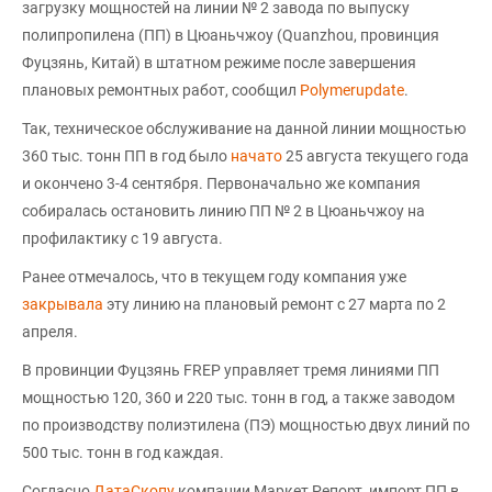
загрузку мощностей на линии № 2 завода по выпуску
полипропилена (ПП) в Цюаньчжоу (Quanzhou, провинция
Фуцзянь, Китай) в штатном режиме после завершения
плановых ремонтных работ, сообщил
Polymerupdate
.
Так, техническое обслуживание на данной линии мощностью
360 тыс. тонн ПП в год было
начато
25 августа текущего года
и окончено 3-4 сентября. Первоначально же компания
собиралась остановить линию ПП № 2 в Цюаньчжоу на
профилактику с 19 августа.
Ранее отмечалось, что в текущем году компания уже
закрывала
эту линию на плановый ремонт с 27 марта по 2
апреля.
В провинции Фуцзянь FREP управляет тремя линиями ПП
мощностью 120, 360 и 220 тыс. тонн в год, а также заводом
по производству полиэтилена (ПЭ) мощностью двух линий по
500 тыс. тонн в год каждая.
Согласно
ДатаСкопу
компании Маркет Репорт, импорт ПП в