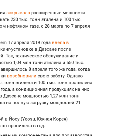
ния
закрывала
расширенные мощности
ать 230 тыс. тонн этилена и 100 тыс.
м нефтяном газе, с 28 марта по 7 апреля
em 17 апреля 2019 года
ввела в
кинг-установке в Даэсане после
. Так, техническое обслуживание и
тью 1,04 млн тонн этилена и 550 тыс.
завершилось 8 апреля того же года, когда
вки
возобновили
свою работу. Однако
 тонн этилена и 100 тыс. тонн пропилена
 года, а кондиционная продукциях на них
 в Даэсане мощностью 1,27 млн тонн
шла на полную загрузку мощностей 21
й в Йосу (Yeosu, Южная Корея)
онн пропилена в год.
рьевыми компонентами для производства