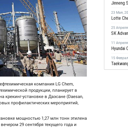
23 Мая
,
2
25 Апреля
11 Апреля
15 Февра
 нефтехимическая компания LG Chem,
ехимической продукции, планирует в
а крекинг-установке в Даэсане (Daesan,
новых профилактических мероприятий,
тановке мощностью 1,27 млн тонн этилена
вечером 29 сентября текущего года и