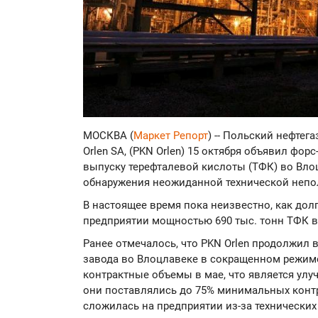
МОСКВА (
Маркет Репорт
) -- Польский нефтег
Orlen SA, (PKN Orlen) 15 октября объявил фо
выпуску терефталевой кислоты (ТФК) во Влоц
обнаружения неожиданной технической неп
В настоящее время пока неизвестно, как дол
предприятии мощностью 690 тыс. тонн ТФК в 
Ранее отмечалось, что PKN Orlen продолжил 
завода во Влоцлавеке в сокращенном режим
контрактные объемы в мае, что является улу
они поставлялись до 75% минимальных контр
сложилась на предприятии из-за технически