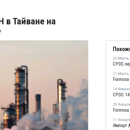
 в Тайване на
у
Похож
23 Марта
,
CPDC пер
11 Марта
,
14 Февра
20 Январ
11 Январ