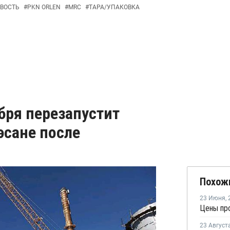
ВОСТЬ
#
PKN ORLEN
#
MRC
#
ТАРА/УПАКОВКА
бря перезапустит
эсане после
Похож
23 Июня
,
Цены пр
23 Август