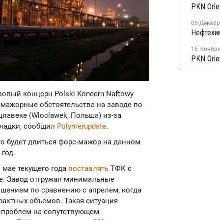
05 Декаб
16 Ноябр
азовый концерн Polski Koncern Naftowy
рс-мажорные обстоятельства на заводе по
лавеке (Wloclawek, Польша) из-за
оладки, сообщил
Polymerupdate
.
го будет длиться форс-мажор на данном
год.
в мае текущего года
поставлять
ТФК с
е. Завод отгружал минимальные
чшением по сравнению с апрелем, когда
актных объемов. Такая ситуация
х проблем на сопутствующем