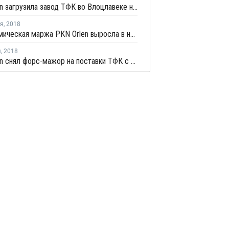
PKN Orlen загрузила завод ТФК во Влоцлавеке на полную мощность
ря
,
2018
Нефтехимическая маржа PKN Orlen выросла в ноябре
я
,
2018
PKN Orlen снял форс-мажор на поставки ТФК с завода во Влоцлавеке после перезапуска