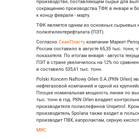
производстве, поставляющем сырье для выпу
сокращению производства ТФК в январе и бо
к концу февраля - марту.
ТФК является одним из основных сырьевых 
полиэтилентерефталата (ПЭТ).
Согласно
СканПласту
компании Маркет Репор
России составило в августе 65,35 тыс. тонн,
показателя. По итогам января - августа теку
ПЭТ в стране увеличилось на 12% по сравне
и составило 535,61 тыс. тонн.
Polski Koncern Naftowy Orlen S.A.(PKN Orlen)
нефтегазовой компанией и одной из крупней
Плоцке номинальная мощность линии по вып
тыс. тонн в год. PKN Orlen владеет контроль
производителя полиолефинов Unipetrol. Кро
производитель Spolana также входит в польск
производит ПВХ, капролактам, серную кислот
MRC