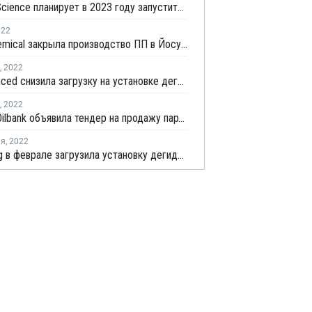
Jinneng Science планирует в 2023 году запустить установку дегидрирования пропана и производство ПП в Китае
022
Lotte Chemical закрыла производство ПП в Йосу на профилактику
,
2022
SK Advanced снизила загрузку на установке дегидрирования пропана в Ульсане
,
2022
Hyundai Oilbank объявила тендер на продажу партий пропилена с отгрузкой в мае
ля
,
2022
Taekwang в феврале загрузила установку дегидрирования пропана в Ульсане на полную мощность