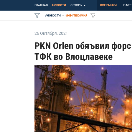
ГЛАВНАЯ
НОВОСТИ
ОБЗОРЫ
ВСЕ РЫНКИ
НЕФТЕ
#
НОВОСТИ
#
НЕФТЕХИМИЯ
26 Октября
,
2021
PKN Orlen обяъвил форс
ТФК во Влоцлавеке