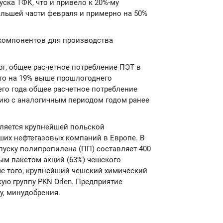
ска ТФК, что и привело к 20%-му
льшей части февраля и примерно на 50%
компонентов для производства
т, общее расчетное потребление ПЭТ в
 что на 19% выше прошлогоднего
щего года общее расчетное потребление
нию с аналогичным периодом годом ранее
 является крупнейшей польской
ших нефтегазовых компаний в Европе. В
уску полипропилена (ПП) составляет 400
ным пакетом акций (63%) чешского
ме того, крупнейший чешский химический
ую группу PKN Orlen. Предприятие
у, минудобрения.