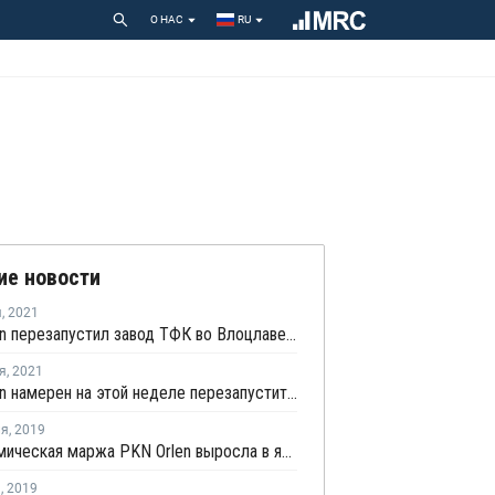
О НАС
RU
ие новости
я
,
2021
PKN Orlen перезапустил завод ТФК во Влоцлавеке после планового ремонта
я
,
2021
PKN Orlen намерен на этой неделе перезапустить завод ТФК во Влоцлавеке после планового ремонта
ля
,
2019
Нефтехимическая маржа PKN Orlen выросла в январе
я
,
2019