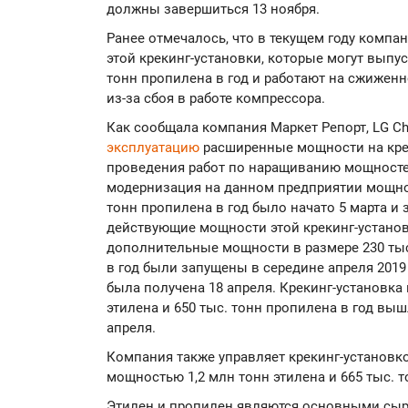
должны завершиться 13 ноября.
Ранее отмечалось, что в текущем году компа
этой крекинг-установки, которые могут выпуск
тонн пропилена в год и работают на сжиженно
из-за сбоя в работе компрессора.
Как сообщала компания Маркет Репорт, LG Ch
эксплуатацию
расширенные мощности на кре
проведения работ по наращиванию мощностей
модернизация на данном предприятии мощнос
тонн пропилена в год было начато 5 марта и 
действующие мощности этой крекинг-устано
дополнительные мощности в размере 230 тыс.
в год были запущены в середине апреля 2019
была получена 18 апреля. Крекинг-установка
этилена и 650 тыс. тонн пропилена в год вы
апреля.
Компания также управляет крекинг-установко
мощностью 1,2 млн тонн этилена и 665 тыс. т
Этилен и пропилен являются основными сы