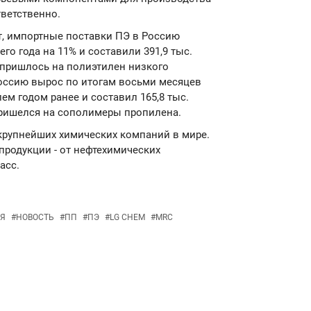
тветственно.
т, импортные поставки ПЭ в Россию
его года на 11% и составили 391,9 тыс.
 пришлось на полиэтилен низкого
Россию вырос по итогам восьми месяцев
лем годом ранее и составил 165,8 тыс.
пришелся на сополимеры пропилена.
крупнейших химических компаний в мире.
родукции - от нефтехимических
асс.
Я
#
НОВОСТЬ
#
ПП
#
ПЭ
#
LG CHEM
#
MRC