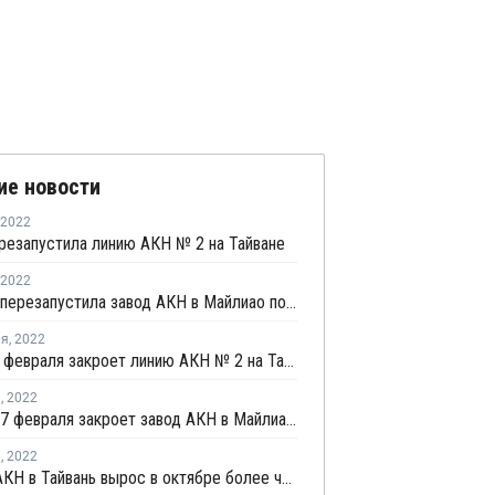
ие новости
2022
езапустила линию АКН № 2 на Тайване
2022
Formosa перезапустила завод АКН в Майлиао после плановой профилактики
ля
,
2022
CPDC 14 февраля закроет линию АКН № 2 на Тайване
я
,
2022
Formosa 7 февраля закроет завод АКН в Майлиао на плановую профилактику
я
,
2022
Импорт АКН в Тайвань вырос в октябре более чем в 3,5 раза