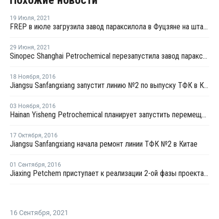
19 Июля
,
2021
FREP в июле загрузила завод параксилола в Фуцзяне на штатном уровне
29 Июня
,
2021
Sinopec Shanghai Petrochemical перезапустила завод параксилола № 1 после планового ремонта
18 Ноября
,
2016
Jiangsu Sanfangxiang запустит линию №2 по выпуску ТФК в Китае на этой неделе
03 Ноября
,
2016
Hainan Yisheng Petrochemical планирует запустить перемещенный завод ПЭТ в марте 2017 года
17 Октября
,
2016
Jiangsu Sanfangxiang начала ремонт линии ТФК №2 в Китае
01 Сентября
,
2016
Jiaxing Petchem приступает к реализации 2-ой фазы проекта по наращиванию мощностей ТФК в Китае
16 Сентября
,
2021