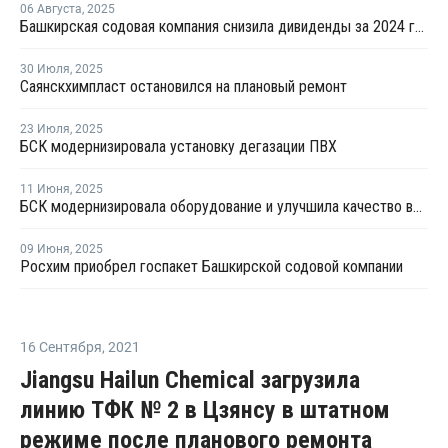
06 Августа
,
2025
Башкирская содовая компания снизила дивиденды за 2024 год на 39%
30 Июля
,
2025
Саянскхимпласт остановился на плановый ремонт
23 Июля
,
2025
БСК модернизировала установку дегазации ПВХ
11 Июня
,
2025
БСК модернизировала оборудование и улучшила качество выпускаемого ПВХ
09 Июня
,
2025
Росхим приобрел госпакет Башкирской содовой компании
16 Сентября
,
2021
Jiangsu Hailun Chemical загрузила
линию ТФК № 2 в Цзянсу в штатном
режиме после планового ремонта