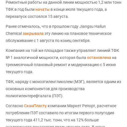
Ремонтные работы на данной линии мощностью 1,2 млн тонн
ТФК в год были
начаты
в конце июля текущего года, а
перезапуск состоялся 15 августа.
Ранее отмечалось, что в прошлом году Jiangsu Hailun
Chemical
закрывала
эту линию на плановое техническое
обслуживание с 1 августа по конец сентября.
Компания на той же площадке также управляет линией ТФК
№ 1 аналогичной мощности, которая была
остановлена
на
трехмесячный плановый ремонт и модернизацию с 5 июня
текущего года.
ТФК, наряду с моноэтиленгликолем (МЭГ), является одним из
основных компонентов для производства
полиэтилентерефталата (ПЭТ).
Согласно
СканПласту
компании Маркет Репорт, расчетное
потребление ПЭТ составило по итогам первого полугодия
текущего года 411,2 тыс. тонн, что на 12% больше
аналогичного показателя предыдущего года. В июне