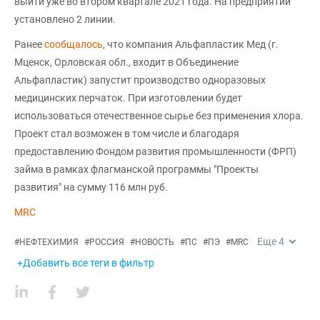
выйти уже во втором квартале 2021 года. На предприятии
установлено 2 линии.
Ранее
сообщалось
, что компания Альфапластик Мед (г.
Мценск, Орловская обл., входит в Объединение
Альфапластик) запустит производство одноразовых
медицинских перчаток. При изготовлении будет
использоваться отечественное сырье без применения хлора.
Проект стал возможен в том числе и благодаря
предоставлению Фондом развития промышленности (ФРП)
займа в рамках флагманской программы "Проекты
развития" на сумму 116 млн руб.
MRC
Еще
4
#
НЕФТЕХИМИЯ
#
РОССИЯ
#
НОВОСТЬ
#
ПС
#
ПЭ
#
MRC
+Добавить все теги в фильтр