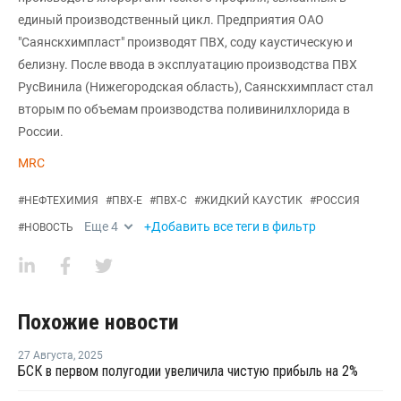
единый производственный цикл. Предприятия ОАО
"Саянскхимпласт" производят ПВХ, соду каустическую и
белизну. После ввода в эксплуатацию производства ПВХ
РусВинила (Нижегородская область), Саянскхимпласт стал
вторым по объемам производства поливинилхлорида в
России.
MRC
#
НЕФТЕХИМИЯ
#
ПВХ-Е
#
ПВХ-С
#
ЖИДКИЙ КАУСТИК
#
РОССИЯ
Еще
4
+Добавить все теги в фильтр
#
НОВОСТЬ
Похожие новости
27 Августа
,
2025
БСК в первом полугодии увеличила чистую прибыль на 2%