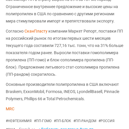
Ограниченное внутреннее предложение и высокие цены на
полипропилен в США по сравнению с другими регионами
мира стимулировали импорт и препятствовали экспорту.
Согласно
СканПласту
компании Маркет Репорт, поставки ПП
на российский рынок по итогам первых шести месяцев
текущего года составили 727,16 тыс. тонн, что на 31% больше
показателя годом ранее. Выросли поставки гомополимера
пропилена (ПП-гомо) и блок-сополимера пропилена (ПП-
блок). Предложение литьевого стат-сополимера пропилена
(ПП-рандом) сократилось.
Основные производители полипропилена в США включают
Braskem, ExxonMobil, Formosa, INEOS, LyondellBasell, Pinnacle
Polymers, Phillips 66 и Total Petrochemicals.
MRC
#
НЕФТЕХИМИЯ
#
ПП-ГОМО
#
ПП-БЛОК
#
ПП-РАНДОМ
#
РОССИЯ