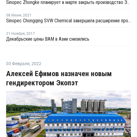
Sinopec Zhongke планирует в марте закрыть производство ЭВА в Китае на ремонт
08 Июня
,
2021
Sinopec Chongqing SVW Chemical завершила расширение производства сополимеров этилена винилацетата в Китае
21 Ноября
,
2017
Декабрьские цены ВАМ в Азии снизились
03 Февраля
,
2022
Алексей Ефимов назначен новым
гендиректором Экопэт