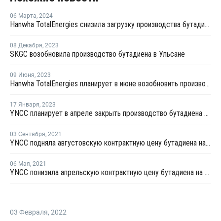
06 Марта
,
2024
Hanwha TotalEnergies снизила загрузку производства бутадиена в Даэсане
08 Декабря
,
2023
SKGC возобновила производство бутадиена в Ульсане
09 Июня
,
2023
Hanwha TotalEnergies планирует в июне возобновить производство бутадиена в Даэсане
17 Января
,
2023
YNCC планирует в апреле закрыть производство бутадиена на линии №1 в Йосу на ремонт
03 Сентября
,
2021
YNCC подняла августовскую контрактную цену бутадиена на USD180 за тонну
06 Мая
,
2021
YNCC понизила апрельскую контрактную цену бутадиена на USD115,5 за тонну
03 Февраля
,
2022