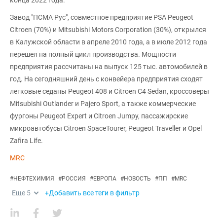
Завод "ПСМА Рус", совместное предприятие PSA Peugeot
Citroеn (70%) и Mitsubishi Motors Corporation (30%), открылся
в Калужской области в апреле 2010 года, а в июле 2012 года
перешел на полный цикл производства. Мощности
предприятия рассчитаны на выпуск 125 тыс. автомобилей в
год. На сегодняшний день с конвейера предприятия сходят
легковые седаны Peugeot 408 и Citroеn C4 Sedan, кроссоверы
Mitsubishi Outlander и Pajero Sport, а также коммерческие
фургоны Peugeot Expert и Citroen Jumpy, пассажирские
микроавтобусы Citroen SpaceTourer, Peugeot Traveller и Opel
Zafira Life.
MRC
#
НЕФТЕХИМИЯ
#
РОССИЯ
#
ЕВРОПА
#
НОВОСТЬ
#
ПП
#
MRC
Еще
5
+Добавить все теги в фильтр