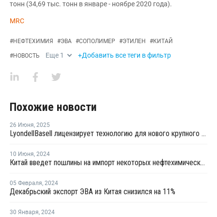
тонн (34,69 тыс. тонн в январе - ноябре 2020 года).
MRC
#
НЕФТЕХИМИЯ
#
ЭВА
#
СОПОЛИМЕР
#
ЭТИЛЕН
#
КИТАЙ
Еще
1
+Добавить все теги в фильтр
#
НОВОСТЬ
Похожие новости
26 Июня
,
2025
LyondellBasell лицензирует технологию для нового крупного китайского полиолефинового комплекса
10 Июня
,
2024
Китай введет пошлины на импорт некоторых нефтехимических продуктов из Тайваня
05 Февраля
,
2024
Декабрьский экспорт ЭВА из Китая снизился на 11%
30 Января
,
2024