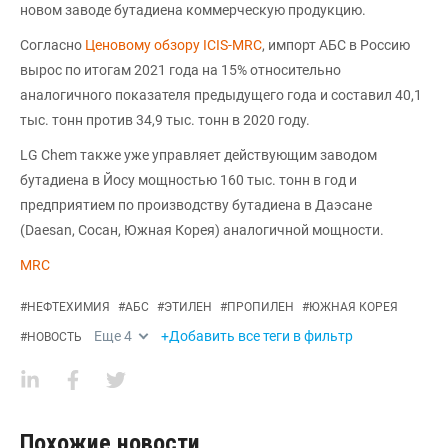
новом заводе бутадиена коммерческую продукцию.
Согласно
Ценовому обзору ICIS-MRC
, импорт АБС в Россию
вырос по итогам 2021 года на 15% относительно
аналогичного показателя предыдущего года и составил 40,1
тыс. тонн против 34,9 тыс. тонн в 2020 году.
LG Chem также уже управляет действующим заводом
бутадиена в Йосу мощностью 160 тыс. тонн в год и
предприятием по производству бутадиена в Даэсане
(Daesan, Сосан, Южная Корея) аналогичной мощности.
MRC
#
НЕФТЕХИМИЯ
#
АБС
#
ЭТИЛЕН
#
ПРОПИЛЕН
#
ЮЖНАЯ КОРЕЯ
Еще
4
+Добавить все теги в фильтр
#
НОВОСТЬ
Похожие новости