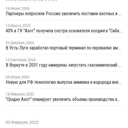
16 Июня
,
2026
Партнеры попросили Россию увеличить поставки азотных и фосфорных удобрений
14 Марта
,
2025
40% в ГК "Азот" получила сестра основателя холдинга "Сибирский деловой союз"
25 Декабря
,
2024
В Усть-Луге заработал портовый терминал по перевалке аммиака
13 Сентября
,
2024
В Воркуте в 2031 году намерены запустить газохимический комплекс
04 Июня
,
2024
Новую для РФ технологию выпуска аммиака и водорода внедрят в некоторые проекты к 2030 году
18 Февраля
,
2022
"Гродно Азот" планирует увеличить объемы производства аммиака
03 Февраля
,
2022