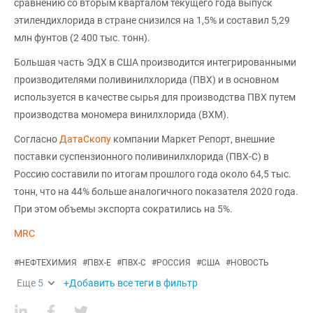
сравнению со вторым кварталом текущего года выпуск
этилендихлорида в стране снизился на 1,5% и составил 5,29
млн фунтов (2 400 тыс. тонн).
Большая часть ЭДХ в США производится интегрированными
производителями поливинилхлорида (ПВХ) и в основном
используется в качестве сырья для производства ПВХ путем
производства мономера винилхлорида (ВХМ).
Согласно
ДатаСкопу
компании Маркет Репорт, внешние
поставки суспензионного поливинилхлорида (ПВХ-С) в
Россию составили по итогам прошлого года около 64,5 тыс.
тонн, что на 44% больше аналогичного показателя 2020 года.
При этом объемы экспорта сократились на 5%.
MRC
#
НЕФТЕХИМИЯ
#
ПВХ-Е
#
ПВХ-С
#
РОССИЯ
#
США
#
НОВОСТЬ
Еще
5
+Добавить все теги в фильтр