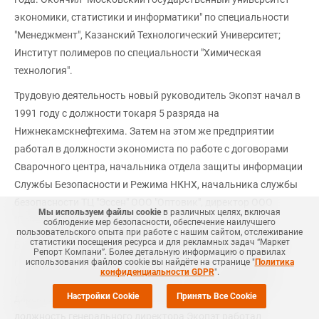
экономики, статистики и информатики" по специальности
"Менеджмент", Казанский Технологический Университет;
Институт полимеров по специальности "Химическая
технология".
Трудовую деятельность новый руководитель Экопэт начал в
1991 году с должности токаря 5 разряда на
Нижнекамскнефтехима. Затем на этом же предприятии
работал в должности экономиста по работе с договорами
Сварочного центра, начальника отдела защиты информации
Службы Безопасности и Режима НКНХ, начальника службы
безопасности ТЦ "Эссен" ООО "Оптовик", директор ООО
Мы используем файлы cookie
в различных целях, включая
"Переработка полимеров".
соблюдение мер безопасности, обеспечение наилучшего
пользовательского опыта при работе с нашим сайтом, отслеживание
статистики посещения ресурса и для рекламных задач “Маркет
В 2016 году Алексей Ефимов был назначен заместителем
Репорт Компани”. Более детальную информацию о правилах
использования файлов cookie вы найдёте на странице "
Политика
генерального директора по развитию ЗАО "Полиматиз"
конфиденциальности GDPR
".
(дочернее Нижнекамскнефтехим) и затем генеральным
Настройки Cookie
Принять Все Cookie
директором АО "Полиматиз". Перед назначением на
должность генерального директора Экопэт работал