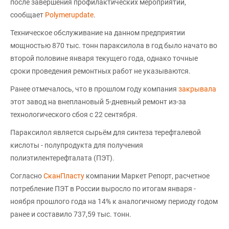
после завершения профилактических мероприятий,
сообщает
Polymerupdate
.
Техническое обслуживание на данном предприятии
мощностью 870 тыс. тонн параксилола в год было начато во
второй половине января текущего года, однако точные
сроки проведения ремонтных работ не указываются.
Ранее отмечалось, что в прошлом году компания
закрывала
этот завод на внеплановый 5-дневный ремонт из-за
технологического сбоя с 22 сентября.
Параксилол является сырьём для синтеза терефталевой
кислоты - полупродукта для получения
полиэтилентерефталата (ПЭТ).
Согласно
СканПласту
компании Маркет Репорт, расчетное
потребление ПЭТ в России выросло по итогам января -
ноября прошлого года на 14% к аналогичному периоду годом
ранее и составило 737,59 тыс. тонн.