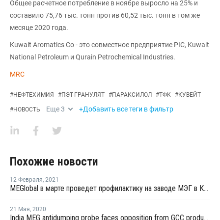
Общее расчетное потребление в ноябре выросло на 25% и
составило 75,76 тыс. тонн против 60,52 тыс. тонн в том же
месяце 2020 года.
Kuwait Aromatics Co - это совместное предприятие PIC, Kuwait
National Petroleum и Qurain Petrochemical Industries.
MRC
#
НЕФТЕХИМИЯ
#
ПЭТ-ГРАНУЛЯТ
#
ПАРАКСИЛОЛ
#
ТФК
#
КУВЕЙТ
Еще
3
+Добавить все теги в фильтр
#
НОВОСТЬ
Похожие новости
12 Февраля
,
2021
MEGlobal в марте проведет профилактику на заводе МЭГ в Кувейте
21 Мая
,
2020
India MEG antidumping probe faces opposition from GCC producers, textile buyers