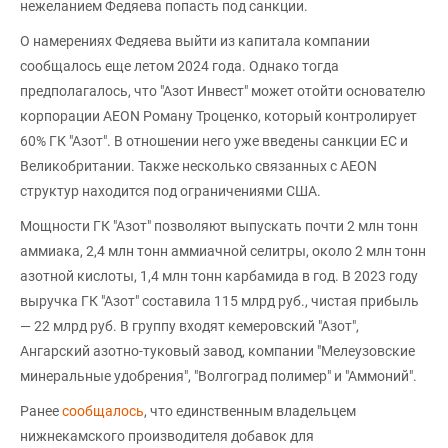
нежеланием Федяева попасть под санкции.
О намерениях Федяева выйти из капитала компании
сообщалось еще летом 2024 года. Однако тогда
предполагалось, что "Азот Инвест" может отойти основателю
корпорации AEON Роману Троценко, который контролирует
60% ГК "Азот". В отношении него уже введены санкции ЕС и
Великобритании. Также несколько связанных с AEON
структур находится под ограничениями США.
Мощности ГК "Азот" позволяют выпускать почти 2 млн тонн
аммиака, 2,4 млн тонн аммиачной селитры, около 2 млн тонн
азотной кислоты, 1,4 млн тонн карбамида в год. В 2023 году
выручка ГК "Азот" составила 115 млрд руб., чистая прибыль
— 22 млрд руб. В группу входят кемеровский "Азот",
Ангарский азотно-туковый завод, компании "Мелеузовские
минеральные удобрения", "Волгоград полимер" и "Аммоний".
Ранее
сообщалось
, что единственным владельцем
нижнекамского производителя добавок для