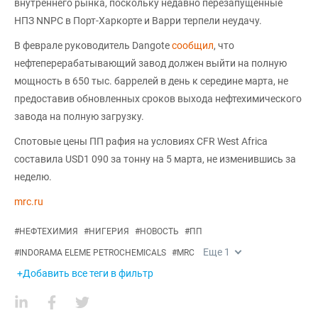
внутреннего рынка, поскольку недавно перезапущенные
НПЗ NNPC в Порт-Харкорте и Варри терпели неудачу.
В феврале руководитель Dangote
сообщил
, что
нефтеперерабатывающий завод должен выйти на полную
мощность в 650 тыс. баррелей в день к середине марта, не
предоставив обновленных сроков выхода нефтехимического
завода на полную загрузку.
Спотовые цены ПП рафия на условиях CFR West Africa
составила USD1 090 за тонну на 5 марта, не изменившись за
неделю.
mrc.ru
#
НЕФТЕХИМИЯ
#
НИГЕРИЯ
#
НОВОСТЬ
#
ПП
Еще
1
#
INDORAMA ELEME PETROCHEMICALS
#
MRC
+Добавить все теги в фильтр