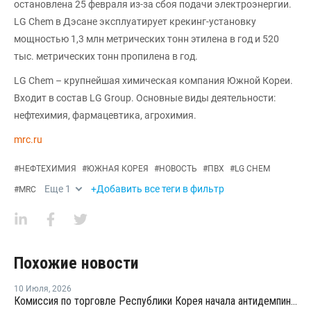
остановлена 25 февраля из-за сбоя подачи электроэнергии.
LG Chem в Дэсане эксплуатирует крекинг-установку
мощностью 1,3 млн метрических тонн этилена в год и 520
тыс. метрических тонн пропилена в год.
LG Chem – крупнейшая химическая компания Южной Кореи.
Входит в состав LG Group. Основные виды деятельности:
нефтехимия, фармацевтика, агрохимия.
mrc.ru
#
НЕФТЕХИМИЯ
#
ЮЖНАЯ КОРЕЯ
#
НОВОСТЬ
#
ПВХ
#
LG CHEM
Еще
1
+Добавить все теги в фильтр
#
MRC
Похожие новости
10 Июля
,
2026
Комиссия по торговле Республики Корея начала антидемпинговое расследование в отношении китайского ПВХ-С