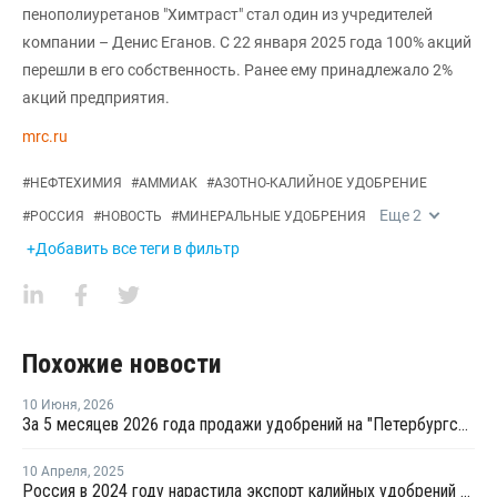
пенополиуретанов "Химтраст" стал один из учредителей
компании – Денис Еганов. С 22 января 2025 года 100% акций
перешли в его собственность. Ранее ему принадлежало 2%
акций предприятия.
mrc.ru
#
НЕФТЕХИМИЯ
#
АММИАК
#
АЗОТНО-КАЛИЙНОЕ УДОБРЕНИЕ
Еще
2
#
РОССИЯ
#
НОВОСТЬ
#
МИНЕРАЛЬНЫЕ УДОБРЕНИЯ
+Добавить все теги в фильтр
Похожие новости
10 Июня
,
2026
За 5 месяцев 2026 года продажи удобрений на "Петербургской бирже" выросли на 16,1%
10 Апреля
,
2025
Россия в 2024 году нарастила экспорт калийных удобрений в ЮАР на 137%