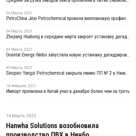
Средняя загрузка заводов окиси пропилена в Китае снизилась в конце февраля на 2,3%
04 Марта
,
2021
PetroChina Jinxi Petrochemical провела внеплановую профилактику на заводе ПП в Ляонине
04 Марта
,
2021
Zhejiang Huahong в середине марта закроет установку дегидрирования пропана в Китае на плановый ремонт
03 Марта
,
2021
Oriental Energy-Ninbo запустила новую установку дегидрирования пропана в Нинбо
03 Марта
,
2021
Sinopec Yangzi Petrochemical закрыла линию ПП № 2 в Нанкине на плановый ремонт
16 Февраля
,
2021
Импорт пропилена в Китай упал в декабре более чем на треть
14 Марта
,
2025
Hanwha Solutions возобновила
производство ПВХ в Нинбо