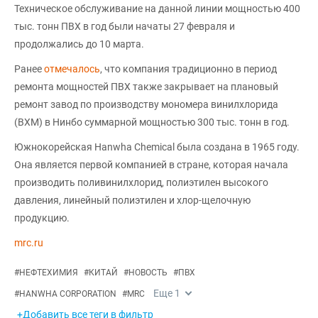
Техническое обслуживание на данной линии мощностью 400
тыс. тонн ПВХ в год были начаты 27 февраля и
продолжались до 10 марта.
Ранее
отмечалось
, что компания традиционно в период
ремонта мощностей ПВХ также закрывает на плановый
ремонт завод по производству мономера винилхлорида
(ВХМ) в Нинбо суммарной мощностью 300 тыс. тонн в год.
Южнокорейская Hanwha Chemical была создана в 1965 году.
Она является первой компанией в стране, которая начала
производить поливинилхлорид, полиэтилен высокого
давления, линейный полиэтилен и хлор-щелочную
продукцию.
mrc.ru
#
НЕФТЕХИМИЯ
#
КИТАЙ
#
НОВОСТЬ
#
ПВХ
Еще
1
#
HANWHA CORPORATION
#
MRC
+Добавить все теги в фильтр