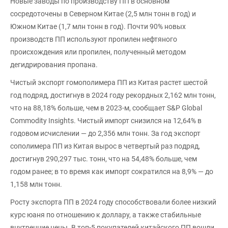
Новые заводы по производству ПП в основном
сосредоточены в Северном Китае (2,5 млн тонн в год) и
Южном Китае (1,7 млн тонн в год). Почти 90% новых
производств ПП используют пропилен нефтяного
происхождения или пропилен, полученный методом
дегидрирования пропана.
Чистый экспорт гомополимера ПП из Китая растет шестой
год подряд, достигнув в 2024 году рекордных 2,162 млн тонн,
что на 88,18% больше, чем в 2023-м, сообщает S&P Global
Commodity Insights. Чистый импорт снизился на 12,64% в
годовом исчислении — до 2,356 млн тонн. За год экспорт
сополимера ПП из Китая вырос в четвертый раз подряд,
достигнув 290,297 тыс. тонн, что на 54,48% больше, чем
годом ранее; в то время как импорт сократился на 8,9% — до
1,158 млн тонн.
Росту экспорта ПП в 2024 году способствовали более низкий
курс юаня по отношению к доллару, а также стабильные
внутренние цены. В топ-5 покупателей китайского ПП вошли