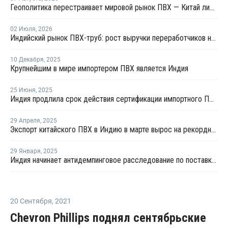
Геополитика перестраивает мировой рынок ПВХ — Китай лидирует в экспорте
02 Июля
,
2026
Индийский рынок ПВХ-труб: рост выручки переработчиков на фоне высоких цен на смолу
10 Декабря
,
2025
Крупнейшим в мире импортером ПВХ является Индия
25 Июня
,
2025
Индия продлила срок действия сертификации импортного ПВХ на шесть месяцев
29 Апреля
,
2025
Экспорт китайского ПВХ в Индию в марте вырос на рекордные 13%
29 Января
,
2025
Индия начинает антидемпинговое расследование по поставкам ПВХ-смол из ЕС и Японии
20 Сентября
,
2021
Chevron Phillips поднял сентябрьские