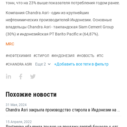
тонн, что на 23% выше показателя потребления годом ранее.
Компания Chandra Asri - один из крупнейших
нефтехимических производителей Индонезии. Основные
владельцы Chandra Asri - таиландская Siam Cement Group
(30%) и индонезийская PT Barito Pacific и (64,87%).
MRC
#
НЕФТЕХИМИЯ
#
СТИРОЛ
#
ИНДОНЕЗИЯ
#
НОВОСТЬ
#
ПС
Еще
2
+Добавить все теги в фильтр
#
CHANDRA ASRI
Похожие новости
31 Мая
,
2024
Chandra Asri закрыла производство стирола в Индонезии на ремонт
15 Апреля
,
2022
Pertamina объявила тендер на продажу партий бензола с отгрузкой в мае - июне