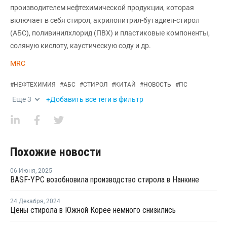
производителем нефтехимической продукции, которая
включает в себя стирол, акрилонитрил-бутадиен-стирол
(АБС), поливинилхлорид (ПВХ) и пластиковые компоненты,
соляную кислоту, каустическую соду и др.
MRC
#
НЕФТЕХИМИЯ
#
АБС
#
СТИРОЛ
#
КИТАЙ
#
НОВОСТЬ
#
ПС
Еще
3
+Добавить все теги в фильтр
Похожие новости
06 Июня
,
2025
BASF-YPC возобновила производство стирола в Нанкине
24 Декабря
,
2024
Цены стирола в Южной Корее немного снизились