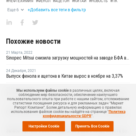
#
НЕФТЕХИМИЯ
#
ФЕНОЛ
#
АЦЕТОН
#
КИТАЙ
#
НОВОСТЬ
#
ПК
Еще
6
+Добавить все теги в фильтр
Похожие новости
21 Марта
,
2022
Sinopec Mitsui снизила загрузку мощностей на заводе БФА в Китае до 85%
24 Декабря
,
2021
Выпуск фенола и ацетона в Китае вырос в ноябре на 3,37%
23 Ноября
,
2021
Мы используем файлы cookie
в различных целях, включая
ZPC загрузила завод БФА в Китае в штатном режиме после перезапуска
соблюдение мер безопасности, обеспечение наилучшего
пользовательского опыта при работе с нашим сайтом, отслеживание
статистики посещения ресурса и для рекламных задач “Маркет
07 Сентября
,
2021
Репорт Компани”. Более детальную информацию о правилах
использования файлов cookie вы найдёте на странице "
Политика
CSPC закрыла завод фенола и ацетона в Китае на профилактику
конфиденциальности GDPR
".
02 Сентября
,
2020
Настройки Cookie
Принять Все Cookie
Запасы ацетона в Восточном Китае упали в конце августа более чем на четверть