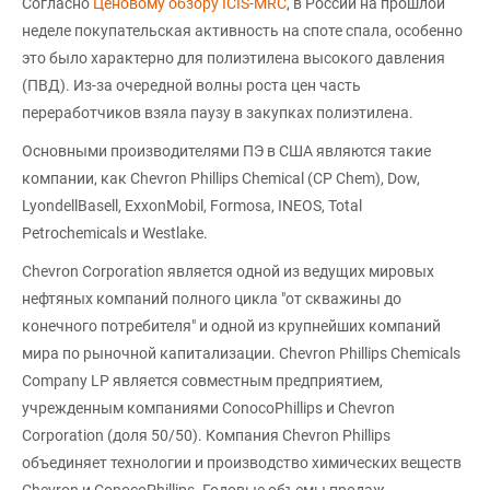
Согласно
Ценовому обзору ICIS-MRC
, в России на прошлой
неделе покупательская активность на споте спала, особенно
это было характерно для полиэтилена высокого давления
(ПВД). Из-за очередной волны роста цен часть
переработчиков взяла паузу в закупках полиэтилена.
Основными производителями ПЭ в США являются такие
компании, как Chevron Phillips Chemical (CP Chem), Dow,
LyondellBasell, ExxonMobil, Formosa, INEOS, Total
Petrochemicals и Westlake.
Chevron Corporation является одной из ведущих мировых
нефтяных компаний полного цикла "от скважины до
конечного потребителя" и одной из крупнейших компаний
мира по рыночной капитализации. Сhevron Phillips Chemicals
Company LP является совместным предприятием,
учрежденным компаниями ConocoPhillips и Chevron
Corporation (доля 50/50). Компания Chevron Phillips
объединяет технологии и производство химических веществ
Chevron и ConocoPhillips. Годовые объемы продаж