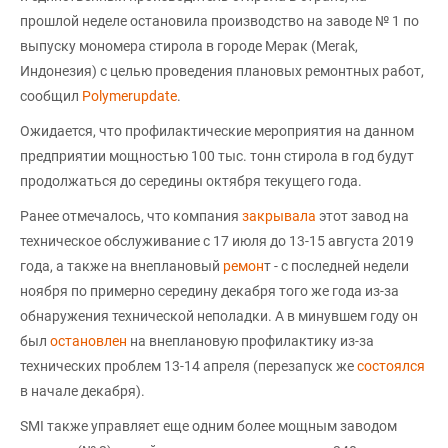
прошлой неделе остановила производство на заводе № 1 по
выпуску мономера стирола в городе Мерак (Merak,
Индонезия) с целью проведения плановых ремонтных работ,
сообщил
Polymerupdate
.
Ожидается, что профилактические мероприятия на данном
предприятии мощностью 100 тыс. тонн стирола в год будут
продолжаться до середины октября текущего года.
Ранее отмечалось, что компания
закрывала
этот завод на
техническое обслуживание с 17 июля до 13-15 августа 2019
года, а также на внеплановый
ремон
т - с последней недели
ноября по примерно середину декабря того же года из-за
обнаружения технической неполадки. А в минувшем году он
был
остановлен
на внеплановую профилактику из-за
технических проблем 13-14 апреля (перезапуск же
состоялся
в начале декабря).
SMI также управляет еще одним более мощным заводом