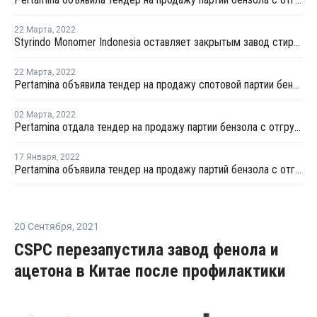
22 Марта
,
2022
Styrindo Monomer Indonesia оставляет закрытым завод стирола № 1 в Мераке
22 Марта
,
2022
Pertamina объявила тендер на продажу спотовой партии бензола с отгрузкой в апреле
02 Марта
,
2022
Pertamina отдала тендер на продажу партии бензола с отгрузкой в марте
17 Января
,
2022
Pertamina объявила тендер на продажу партий бензола с отгрузкой в феврале - марте
20 Сентября
,
2021
CSPC перезапустила завод фенола и
ацетона в Китае после профилактики