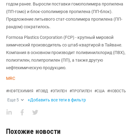
годом ранее. Выросли поставки гомополимера пропилена
(ПП-гомо) и блок-сополимеров пропилена (ПП-блок).
Предложение литьевого стат-сополимера пропилена (ПП-
рандом) сократилось.
Formosa Plastics Corporation (FCP) - крупный мировой
химический производитель со штаб-квартирой в Тайване.
Компания в основном производит поливинилхлорид (ПВХ),
полиэтилен, полипропилен (ПП), а также другую
нефтехимическую продукцию.
MRC
#
НЕФТЕХИМИЯ
#
ПЭВД
#
ЭТИЛЕН
#
ПРОПИЛЕН
#
США
#
НОВОСТЬ
Еще
5
+Добавить все теги в фильтр
Похожие новости