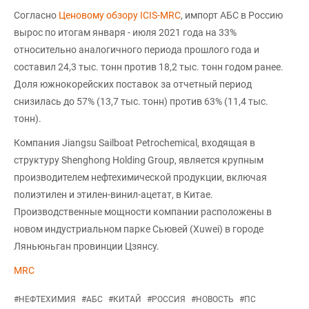
Согласно
Ценовому обзору ICIS-MRC
, импорт АБС в Россию
вырос по итогам января - июля 2021 года на 33%
относительно аналогичного периода прошлого года и
составил 24,3 тыс. тонн против 18,2 тыс. тонн годом ранее.
Доля южнокорейских поставок за отчетный период
снизилась до 57% (13,7 тыс. тонн) против 63% (11,4 тыс.
тонн).
Компания Jiangsu Sailboat Petrochemical, входящая в
структуру Shenghong Holding Group, является крупным
производителем нефтехимической продукции, включая
полиэтилен и этилен-винил-ацетат, в Китае.
Производственные мощности компании расположены в
новом индустриальном парке Сьювей (Xuwei) в городе
Ляньюньган провинции Цзянсу.
MRC
#
НЕФТЕХИМИЯ
#
АБС
#
КИТАЙ
#
РОССИЯ
#
НОВОСТЬ
#
ПС