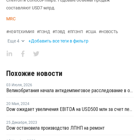
составляют USD7 млрд.
MRC
#
НЕФТЕХИМИЯ
#
ПЭНД
#
ПЭВД
#
ЛПЭНП
#
США
#
НОВОСТЬ
Еще
4
+Добавить все теги в фильтр
Похожие новости
03 Июля
,
2026
Великобритания начала антидемпинговое расследование в отношении импорта ЛПНП из США
20 Мая
,
2024
Dow ожидает увеличения EBITDA на USD500 млн за счет переработки отходов к 2030 году
25 Декабря
,
2023
Dow остановила производство ЛПНП на ремонт