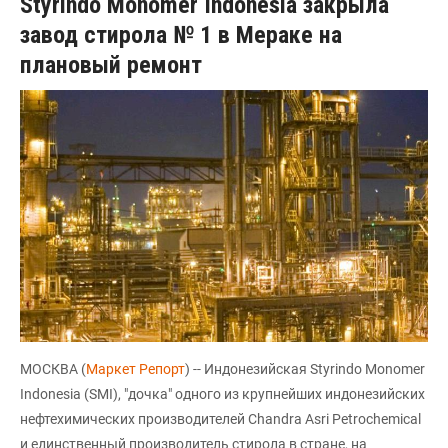
Styrindo Monomer Indonesia закрыла
завод стирола № 1 в Мераке на
плановый ремонт
МОСКВА (
Маркет Репорт
) -- Индонезийская Styrindo Monomer
Indonesia (SMI), "дочка" одного из крупнейших индонезийских
нефтехимических производителей Chandra Asri Petrochemical
и единственный производитель стирола в стране, на