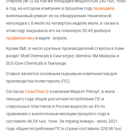
стирола (№ 2) на той же площадке мощностью 240 тыс. тонн
в год, на котором компания в прошлом году
проводила
внеплановый ремонт из-за обнаружения технической
неполадки с 8 июля по четвертую неделю июля, а также в
этом году закрывала его на плановую 30-45-дневную
профилактику
в марте - апреле.
Кроме SMI, в число крупных производителей стирола в Азии
входят Shell Chemicals в Сингапуре, Idemitsu SM Malaysia и
SCG-Dow Chemicals в Таиланде.
Стирол является основным сырьевым компонентом для
производства полистирола (ПС).
Согласно
СканПласту
компании Маркет Репорт, в июле
текущего года общее расчетное потребление ПС и
стирольных пластиков в России выросло на 4% по
сравнению с аналогичным месяцем прошлого года и
составило 46,54 тыс. тонн. За период январь - июль 2021
года общее потребление ПС в стране составило 328,98 тыс.