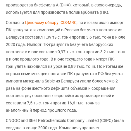
производства бисфенола А (БФА), который, в свою очередь,
используется для производства поликарбоната (ПК).
Согласно
Ценовому обзору ICIS-MRC
, по итогам июля импорт
ПК-гранулята и композиций в Россию без учета поставок из
Беларуси составил 1,39 тыс. тонн против 3,6 тыс. тонн в июле
2020 года. Импорт ПК-гранулята без учета белорусских
поставок в июле составил 0,97 тыс. тонн против 3,2 тыс. тонн
в июле прошлого года. В июне текущего года импорт ПК-
гранулята находился на уровне 0,89 тыс. тонн. По итогам же
первых семи месяцев поставки ПК-гранулята в РФ без учета
импорта материала Sabic из Беларуси упали более чем в 2
раза на фоне жесткого дефицита объемов и сокращения
поставок двух основных европейских производителей и
составили 7,5 тыс. тонн против 16,6 тыс. тонн за
аналогичный период прошлого года.
CNOOC and Shell Petrochemicals Company Limited (CSPC) была
создана в конце 2000 года. Компания управляет