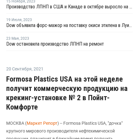
15 Ноября
,
2023
Производство ЛПНП в США и Канаде в октябре выросло на 7%
19 Июля
,
2023
Dow объявила форс-мажор на поставку окиси этилена в Луизиане
23 Мая
,
2023
Dow остановила производство ЛПНП на ремонт
20 Сентября
,
2021
Formosa Plastics USA на этой неделе
получит коммерческую продукцию на
крекинг-установке № 2 в Пойнт-
Комфорте
МОСКВА (
Маркет Репорт
) -- Formosa Plastics USA, "дочка"
крупного мирового производителя нефтехимической
продукции, планирует в ближайшее время получить