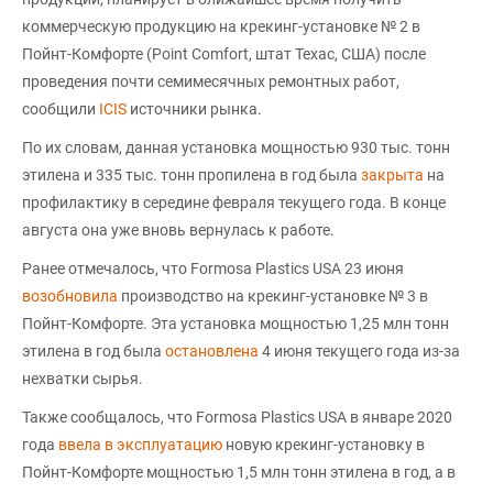
коммерческую продукцию на крекинг-установке № 2 в
Пойнт-Комфорте (Point Comfort, штат Техас, США) после
проведения почти семимесячных ремонтных работ,
сообщили
ICIS
источники рынка.
По их словам, данная установка мощностью 930 тыс. тонн
этилена и 335 тыс. тонн пропилена в год была
закрыта
на
профилактику в середине февраля текущего года. В конце
августа она уже вновь вернулась к работе.
Ранее отмечалось, что Formosa Plastics USA 23 июня
возобновила
производство на крекинг-установке № 3 в
Пойнт-Комфорте. Эта установка мощностью 1,25 млн тонн
этилена в год была
остановлена
4 июня текущего года из-за
нехватки сырья.
Также сообщалось, что Formosa Plastics USA в январе 2020
года
ввела в эксплуатацию
новую крекинг-установку в
Пойнт-Комфорте мощностью 1,5 млн тонн этилена в год, а в