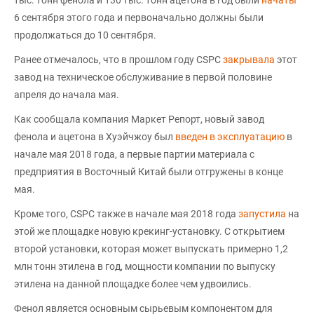
тыс. тонн фенола и 130 тыс. тонн ацетона в год были
начаты
6 сентября этого года и первоначально должны были
продолжаться до 10 сентября.
Ранее отмечалось, что в прошлом году CSPC
закрывала
этот
завод на техническое обслуживание в первой половине
апреля до начала мая.
Как сообщала компания Маркет Репорт, новый завод
фенола и ацетона в Хуэйчжоу был
введен в эксплуатацию
в
начале мая 2018 года, а первые партии материала с
предприятия в Восточный Китай были отгружены в конце
мая.
Кроме того, CSPC также в начале мая 2018 года
запустила
на
этой же площадке новую крекинг-установку. С открытием
второй установки, которая может выпускать примерно 1,2
млн тонн этилена в год, мощности компании по выпуску
этилена на данной площадке более чем удвоились.
Фенол является основным сырьевым компонентом для