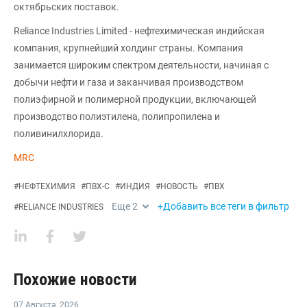
октябрьских поставок.
Reliance Industries Limited - нефтехимическая индийская
компания, крупнейший холдинг страны. Компания
занимается широким спектром деятельности, начиная с
добычи нефти и газа и заканчивая производством
полиэфирной и полимерной продукции, включающей
производство полиэтилена, полипропилена и
поливинилхлорида.
MRC
#
НЕФТЕХИМИЯ
#
ПВХ-С
#
ИНДИЯ
#
НОВОСТЬ
#
ПВХ
Еще
2
+Добавить все теги в фильтр
#
RELIANCE INDUSTRIES
Похожие новости
07 Августа
,
2026