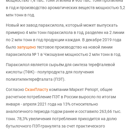
мощностью 1,4 тыс. тонн этилена и 900 тыс. тонн пропилена
в год и производство ароматических веществ мощностью 5,2
млн тонн в год.
Новый же завод параксилола, который может выпускать
примерно 4 млн тонн параксилола в год, разделен на 2 линии
по 2 млн тонн в год продукции каждая. В декабре 2019 года
было
запущено
тестовое производство на новой линии
параксилола № 1 в Чжошуане мощностью 2 млн тонн в год.
Параксилол является сырьём для синтеза терефталевой
кислоты (ТФК) - полупродукта для получения
полиэтилентерефталата (ПЭТ).
Согласно
СканПласту
компании Маркет Репорт, общее
расчетное потребление ПЭТ в России выросло по итогам
января - апреля 2021 года на 13% относительно
аналогичного периода годом ранее и составило 263,66 тыс.
тонн. 78,3% увеличения потребления приходится на долю
бутылочного ПЭТ-гранулята за счет практического