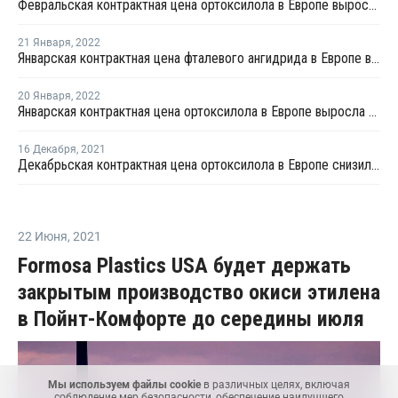
Февральская контрактная цена ортоксилола в Европе выросла на EUR72 за тонну
21 Января
,
2022
Январская контрактная цена фталевого ангидрида в Европе выросла на EUR33 за тонну
20 Января
,
2022
Январская контрактная цена ортоксилола в Европе выросла на EUR33 за тонну
16 Декабря
,
2021
Декабрьская контрактная цена ортоксилола в Европе снизилась на EUR5 за тонну
22 Июня
,
2021
Formosa Plastics USA будет держать
закрытым производство окиси этилена
в Пойнт-Комфорте до середины июля
Мы используем файлы cookie
в различных целях, включая
соблюдение мер безопасности, обеспечение наилучшего