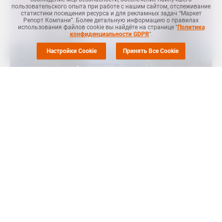
пользовательского опыта при работе с нашим сайтом, отслеживание
статистики посещения ресурса и для рекламных задач “Маркет
Репорт Компани”. Более детальную информацию о правилах
использования файлов cookie вы найдёте на странице "
Политика
конфиденциальности GDPR
".
Настройки Cookie
Принять Все Cookie
МОСКВА (
Маркет Репорт
) -- Formosa Plastics USA, "дочка"
крупного мирового производителя нефтехимической
продукции, будет держать закрытым производство окиси
этилена и этиленгликоля в Пойнт-Комфорте (Point Comfort,
штат Техас, США) до середины июля, сообщает
Polymerupdate
.
Formosa в начале июня
остановила
свое производство окиси
этилена мощностью 640 тыс. тонн в год и этиленгликоля
мощностью 740 тыс. тонн в год на внеплановый ремонт из-за