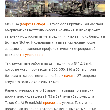
МОСКВА (
Маркет Репорт
) -- ExxonMobil, крупнейшая частная
американская нефтехимическая компания, в июне держит
загрузку мощностей на четырех линиях по выпуску бензола в
Ботлеке (Botlek, Нидерланды) на штатном уровне после
завершения плановых профилактических мероприятий,
сообщил
Polymerupdate
.
Так, ремонтные работы на данных линиях № 1,2,3 и 4,
которые могут производить 300, 350, 130 и 50 тыс. тонн
бензола в год соответственно, были
начаты
27 февраля
текущего года и окончены 15 мая.
Ранее отмечалось, что 15 апреля на линии по выпуску
ароматических веществ НПЗ в Бейтауне (Baytown, штат
Техас, США) ExxonMobil
произошла
утечка. Так, утечка
произошла на линии, которая может выпускать 630 тыс.