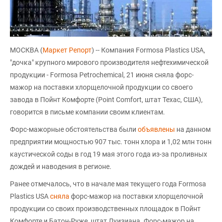
МОСКВА (
Маркет Репорт
) -- Компания Formosa Plastics USA,
"дочка" крупного мирового производителя нефтехимической
продукции - Formosa Petrochemical, 21 июня сняла форс-
мажор на поставки хлорщелочной продукции со своего
завода в Пойнт Комфорте (Point Comfort, штат Техас, США),
говорится в письме компании своим клиентам.
Форс-мажорные обстоятельства были
объявлены
на данном
предприятии мощностью 907 тыс. тонн хлора и 1,02 млн тонн
каустической соды в год 19 мая этого года из-за проливных
дождей и наводения в регионе.
Ранее отмечалось, что в начале мая текущего года Formosa
Plastics USA
сняла
форс-мажор на поставки хлорщелочной
продукции со своих производственных площадок в Пойнт
Комфорте и Батон-Руже, штат Луизиана. Форс-мажор на