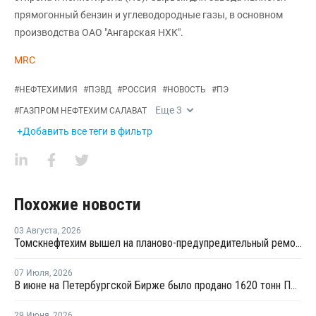
прямогонный бензин и углеводородные газы, в основном
производства ОАО "Ангарская НХК".
MRC
#
НЕФТЕХИМИЯ
#
ПЭВД
#
РОССИЯ
#
НОВОСТЬ
#
ПЭ
Еще
3
#
ГАЗПРОМ НЕФТЕХИМ САЛАВАТ
+Добавить все теги в фильтр
Похожие новости
03 Августа
,
2026
Томскнефтехим вышел на планово-предупредительный ремонт
07 Июля
,
2026
В июне на Петербургской Бирже было продано 1620 тонн ПВД и 1106 тонн ПП
29 Июня
,
2026