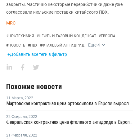
закрыты. Частично некоторые переработчики даже уже
согласовали июльские поставки китайского ПВХ.
MRC
#
НЕФТЕХИМИЯ
#
НЕФТЬ И ГАЗОВЫЙ КОНДЕНСАТ
#
ЕВРОПА
Еще
4
#
НОВОСТЬ
#
ПВХ
#
ФТАЛЕВЫЙ АНГИДРИД
+Добавить все теги в фильтр
Похожие новости
11 Марта
,
2022
Мартовская контрактная цена ортоксилола в Европе выросла на EUR150 за тонну
22 Февраля
,
2022
Февральская контрактная цена фталевого ангидрида в Европе выросла на EUR72 за тонну
21 Февраля
,
2022