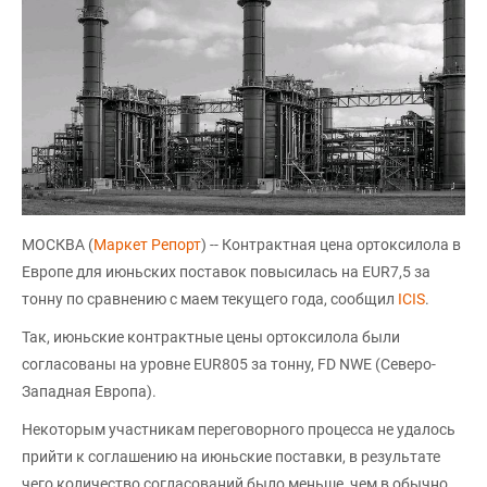
МОСКВА (
Маркет Репорт
) -- Контрактная цена ортоксилола в
Европе для июньских поставок повысилась на EUR7,5 за
тонну по сравнению с маем текущего года, сообщил
ICIS
.
Так, июньские контрактные цены ортоксилола были
согласованы на уровне EUR805 за тонну, FD NWE (Северо-
Западная Европа).
Некоторым участникам переговорного процесса не удалось
прийти к соглашению на июньские поставки, в результате
чего количество согласований было меньше, чем в обычно.