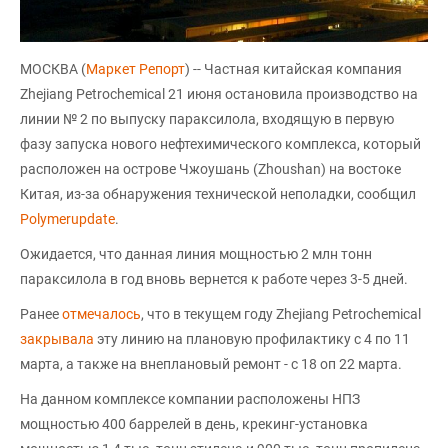
МОСКВА (
Маркет Репорт
) -- Частная китайская компания
Zhejiang Petrochemical 21 июня остановила производство на
линии № 2 по выпуску параксилола, входящую в первую
фазу запуска нового нефтехимического комплекса, который
расположен на острове Чжоушань (Zhoushan) на востоке
Китая, из-за обнаружения технической неполадки, сообщил
Polymerupdate
.
Ожидается, что данная линия мощностью 2 млн тонн
параксилола в год вновь вернется к работе через 3-5 дней.
Ранее
отмечалось
, что в текущем году Zhejiang Petrochemical
закрывала
эту линию на плановую профилактику с 4 по 11
марта, а также на внеплановый ремонт - с 18 оп 22 марта.
На данном комплексе компании расположены НПЗ
мощностью 400 баррелей в день, крекинг-установка