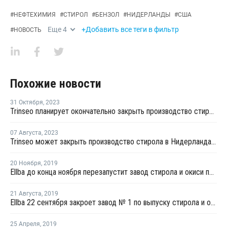
#
НЕФТЕХИМИЯ
#
СТИРОЛ
#
БЕНЗОЛ
#
НИДЕРЛАНДЫ
#
США
Еще
4
+Добавить все теги в фильтр
#
НОВОСТЬ
Похожие новости
31 Октября
,
2023
Trinseo планирует окончательно закрыть производство стирола в Тернезене
07 Августа
,
2023
Trinseo может закрыть производство стирола в Нидерландах на фоне высоких затрат и растущего предложения
20 Ноября
,
2019
Ellba до конца ноября перезапустит завод стирола и окиси пропилена в Нидерландах после плановой профилактики
21 Августа
,
2019
Ellba 22 сентября закроет завод № 1 по выпуску стирола и окиси пропилена в Нидерландах на плановую профилактику
25 Апреля
,
2019