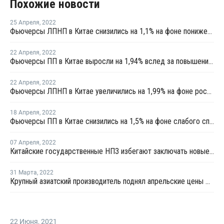
Похожие новости
25 Апреля
,
2022
Фьючерсы ЛПНП в Китае снизились на 1,1% на фоне понижения котировок сырой нефти и вялого спроса
22 Апреля
,
2022
Фьючерсы ПП в Китае выросли на 1,94% вслед за повышением фьючерсов сырой нефти
22 Апреля
,
2022
Фьючерсы ЛПНП в Китае увеличились на 1,99% на фоне роста котировок сырой нефти
18 Апреля
,
2022
Фьючерсы ПП в Китае снизились на 1,5% на фоне слабого спроса и падающих фьючерсов сырой нефти
07 Апреля
,
2022
Китайские государственные НПЗ избегают заключать новые нефтяные контракты с Россией
31 Марта
,
2022
Крупный азиатский производитель поднял апрельские цены ПВХ для Китая на USD80 за тонну
22 Июня
,
2021