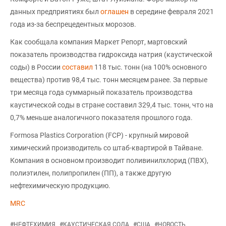
данных предприятиях был
оглашен
в середине февраля 2021
года из-за беспрецедентных морозов.
Как сообщала компания Маркет Репорт, мартовский
показатель производства гидроксида натрия (каустической
соды) в России
составил
118 тыс. тонн (на 100% основного
вещества) против 98,4 тыс. тонн месяцем ранее. За первые
три месяца года суммарный показатель производства
каустической соды в стране составил 329,4 тыс. тонн, что на
0,7% меньше аналогичного показателя прошлого года.
Formosa Plastics Corporation (FCP) - крупный мировой
химический производитель со штаб-квартирой в Тайване.
Компания в основном производит поливинилхлорид (ПВХ),
полиэтилен, полипропилен (ПП), а также другую
нефтехимическую продукцию.
MRC
#
НЕФТЕХИМИЯ
#
КАУСТИЧЕСКАЯ СОДА
#
США
#
НОВОСТЬ