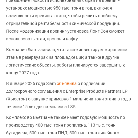
повышение гибкости использования сырья на крекинг-
установке мощностью 950 тыс. тонн в год, включая
возможности крекинга этана, чтобы решить проблему
отрицательной рентабельности химической продукции.
После модернизации крекинг-установка Лонг Сон сможет
использовать этан, пропан и нафту.
Компания Siam заявила, что также инвестирует в хранение
этана в резервуарах на площадке LSP, а также в другие
логистические объекты, работы планируется завершить к
концу 2027 года.
В январе 2025 года Siam
объявила
о подписании
долгосрочного соглашения с Enterprise Products Partners LP
(Хьюстон) о закупке примерно 1 миллиона тонн этана в год в
течение 15 лет для комплекса LSP.
Комплекс во Вьетнаме также имеет годовую мощность по
производству 400 тыс. тонн пропилена, 113 тыс. тонн
бутадиена, 500 тыс. тонн ПНД, 500 тыс. тонн линейного