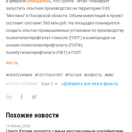
В феврале
сообщалось
, что Группа "Титан" планирует
запустить опытное производство на территории ОЭЗ
"Моглино" в Псковской области. Объем инвестиций в проект
составит составит 560 млн руб. На площадке планируется
создать опытно-промышленные установки по производству
полиэтилентерефталат-гликоля (ПЭТГ) и компаундов на
основе полиэтилентерефталата (ПЭТФ),
полибутилентерефталата (ПБТ) и ПЭТГ.
mrc.ru
#
НЕФТЕХИМИЯ
#
ПЭТ-ГРАНУЛЯТ
#
РОССИЯ
#
НОВОСТЬ
#
MRC
Еще
3
+Добавить все теги в фильтр
#
ТИТАН-ПОЛИМЕР
Похожие новости
14 Июля
,
2026
Центр Казани оказался самым неоснащенным контейнерами раздельного сбора отходов