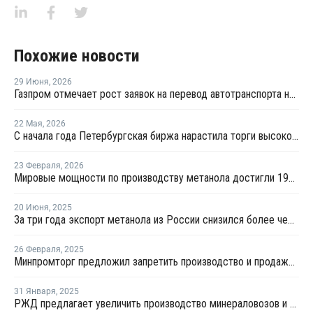
Похожие новости
29 Июня
,
2026
Газпром отмечает рост заявок на перевод автотранспорта на метан
22 Мая
,
2026
С начала года Петербургская биржа нарастила торги высокооктановыми добавками на 24 – 40%
23 Февраля
,
2026
Мировые мощности по производству метанола достигли 199 млн тонн в 2025 году
20 Июня
,
2025
За три года экспорт метанола из России снизился более чем на треть
26 Февраля
,
2025
Минпромторг предложил запретить производство и продажу чистого метанола
31 Января
,
2025
РЖД предлагает увеличить производство минераловозов и "бочек" для перевозки метанола