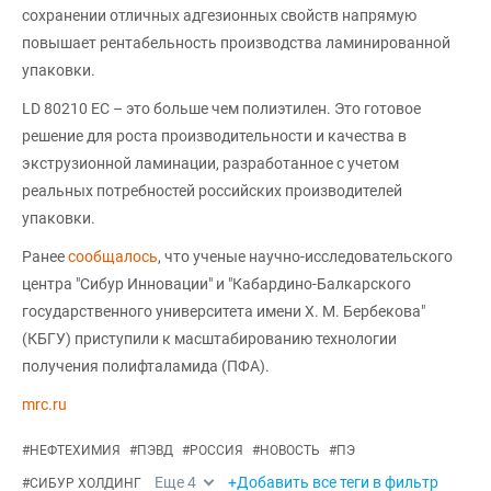
сохранении отличных адгезионных свойств напрямую
повышает рентабельность производства ламинированной
упаковки.
LD 80210 EC – это больше чем полиэтилен. Это готовое
решение для роста производительности и качества в
экструзионной ламинации, разработанное с учетом
реальных потребностей российских производителей
упаковки.
Ранее
сообщалось
, что ученые научно-исследовательского
центра "Сибур Инновации" и "Кабардино-Балкарского
государственного университета имени Х. М. Бербекова"
(КБГУ) приступили к масштабированию технологии
получения полифталамида (ПФА).
mrc.ru
#
НЕФТЕХИМИЯ
#
ПЭВД
#
РОССИЯ
#
НОВОСТЬ
#
ПЭ
Еще
4
+Добавить все теги в фильтр
#
СИБУР ХОЛДИНГ