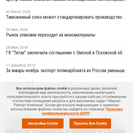
03 Июля
,
2026
Таможенный союз может стандартизировать производство ПЭТ-тары по примеру России
28 Мая
,
2026
Рынок упаковки переходит на мономатериалы
28 Мая
,
2018
ГК "Титан" заключила соглашение с Омской и Псковской областями с целью запуска производства ПЭТ и БОПЭТ-пленки
11 Декабря
,
2013
За январь-ноябрь экспорт поликарбоната из России уменьшился на 31%
12 Ноября
,
2013
В январе-октябре 2013 года экспорт российского ПК-гранулята сократился на 39%
Мы используем файлы cookie
в различных целях, включая
соблюдение мер безопасности, обеспечение наилучшего
пользовательского опыта при работе с нашим сайтом, отслеживание
статистики посещения ресурса и для рекламных задач “Маркет
Репорт Компани”. Более детальную информацию о правилах
использования файлов cookie вы найдёте на странице "
Политика
14 Апреля
,
2026
конфиденциальности GDPR
".
Показатели загрузки хлорщелочных
Настройки Cookie
Принять Все Cookie
заводов снизились в феврале в Европе