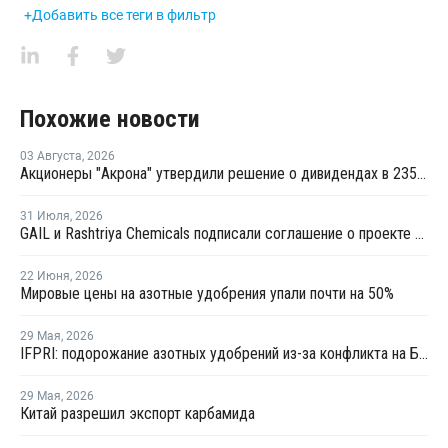
+Добавить все теги в фильтр
Похожие новости
03 Августа
,
2026
Акционеры "Акрона" утвердили решение о дивидендах в 235 рублей на акцию
31 Июля
,
2026
GAIL и Rashtriya Chemicals подписали соглашение о проекте по производству удобрений на основе природного газа
22 Июня
,
2026
Мировые цены на азотные удобрения упали почти на 50%
29 Мая
,
2026
IFPRI: подорожание азотных удобрений из-за конфликта на Ближнем Востоке привело к сокращению посевов
29 Мая
,
2026
Китай разрешил экспорт карбамида