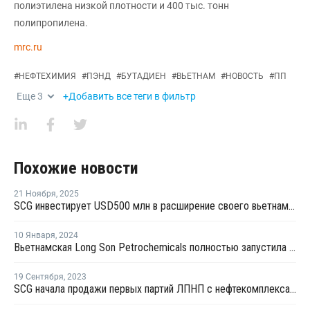
полиэтилена низкой плотности и 400 тыс. тонн
полипропилена.
mrc.ru
#
НЕФТЕХИМИЯ
#
ПЭНД
#
БУТАДИЕН
#
ВЬЕТНАМ
#
НОВОСТЬ
#
ПП
Еще
3
+Добавить все теги в фильтр
Похожие новости
21 Ноября
,
2025
SCG инвестирует USD500 млн в расширение своего вьетнамского НХК
10 Января
,
2024
Вьетнамская Long Son Petrochemicals полностью запустила производственный комплекс
19 Сентября
,
2023
SCG начала продажи первых партий ЛПНП с нефтекомплекса LSP