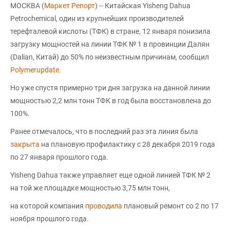
МОСКВА (
Маркет Репорт
) -- Китайская Yisheng Dahua
Petrochemical, один из крупнейших производителей
терефталевой кислоты (ТФК) в стране, 12 января понизила
загрузку мощностей на линии ТФК № 1 в провинции Далян
(Dalian, Китай) до 50% по неизвестным причинам, сообщил
Polymerupdate
.
Но уже спустя примерно три дня загрузка на данной линии
мощностью 2,2 млн тонн ТФК в год была восстановлена до
100%.
Ранее отмечалось, что в последний раз эта линия была
закрыта
на плановую профилактику с 28 декабря 2019 года
по 27 января прошлого года.
Yisheng Dahua также управляет еще одной линией ТФК № 2
на той же площадке мощностью 3,75 млн тонн,
на которой компания
проводила
плановый ремонт со 2 по 17
ноября прошлого года.