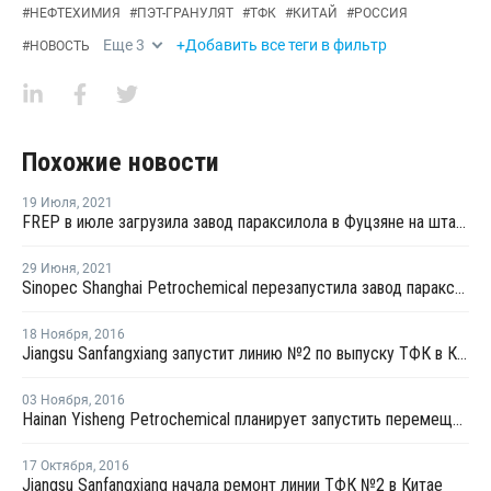
#
НЕФТЕХИМИЯ
#
ПЭТ-ГРАНУЛЯТ
#
ТФК
#
КИТАЙ
#
РОССИЯ
Еще
3
+Добавить все теги в фильтр
#
НОВОСТЬ
Похожие новости
19 Июля
,
2021
FREP в июле загрузила завод параксилола в Фуцзяне на штатном уровне
29 Июня
,
2021
Sinopec Shanghai Petrochemical перезапустила завод параксилола № 1 после планового ремонта
18 Ноября
,
2016
Jiangsu Sanfangxiang запустит линию №2 по выпуску ТФК в Китае на этой неделе
03 Ноября
,
2016
Hainan Yisheng Petrochemical планирует запустить перемещенный завод ПЭТ в марте 2017 года
17 Октября
,
2016
Jiangsu Sanfangxiang начала ремонт линии ТФК №2 в Китае