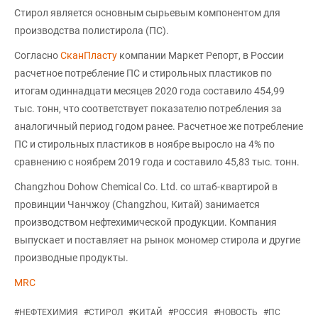
Стирол является основным сырьевым компонентом для
производства полистирола (ПС).
Согласно
СканПласту
компании Маркет Репорт, в России
расчетное потребление ПС и стирольных пластиков по
итогам одиннадцати месяцев 2020 года составило 454,99
тыс. тонн, что соответствует показателю потребления за
аналогичный период годом ранее. Расчетное же потребление
ПС и стирольных пластиков в ноябре выросло на 4% по
сравнению с ноябрем 2019 года и составило 45,83 тыс. тонн.
Changzhou Dohow Chemical Co. Ltd. со штаб-квартирой в
провинции Чанчжоу (Changzhou, Китай) занимается
производством нефтехимической продукции. Компания
выпускает и поставляет на рынок мономер стирола и другие
производные продукты.
MRC
#
НЕФТЕХИМИЯ
#
СТИРОЛ
#
КИТАЙ
#
РОССИЯ
#
НОВОСТЬ
#
ПС