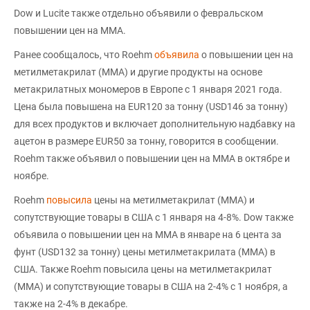
Dow и Lucite также отдельно объявили о февральском
повышении цен на ММА.
Ранее сообщалось, что Roеhm
объявила
о повышении цен на
метилметакрилат (ММА) и другие продукты на основе
метакрилатных мономеров в Европе с 1 января 2021 года.
Цена была повышена на EUR120 за тонну (USD146 за тонну)
для всех продуктов и включает дополнительную надбавку на
ацетон в размере EUR50 за тонну, говорится в сообщении.
Roеhm также объявил о повышении цен на ММА в октябре и
ноябре.
Roehm
повысила
цены на метилметакрилат (ММА) и
сопутствующие товары в США с 1 января на 4-8%. Dow также
объявила о повышении цен на ММА в январе на 6 цента за
фунт (USD132 за тонну) цены метилметакрилата (MMA) в
США. Также Roehm повысила цены на метилметакрилат
(ММА) и сопутствующие товары в США на 2-4% с 1 ноября, а
также на 2-4% в декабре.