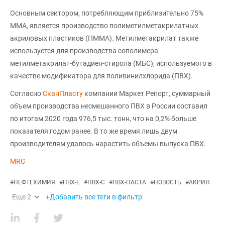
Основным сектором, потребляющим приблизительно 75%
ММА, является производство полиметилметакрилатных
акриловых пластиков (ПММА). Метилметакрилат также
используется для производства сополимера
метилметакрилат-бутадиен-стирола (МБС), используемого в
качестве модификатора для поливинилхлорида (ПВХ).
Согласно
СканПласту
компании Маркет Репорт, суммарный
объем производства несмешанного ПВХ в России составил
по итогам 2020 года 976,5 тыс. тонн, что на 0,2% больше
показателя годом ранее. В то же время лишь двум
производителям удалось нарастить объемы выпуска ПВХ.
MRC
#
НЕФТЕХИМИЯ
#
ПВХ-Е
#
ПВХ-С
#
ПВХ-ПАСТА
#
НОВОСТЬ
#
АКРИЛ
Еще
2
+Добавить все теги в фильтр