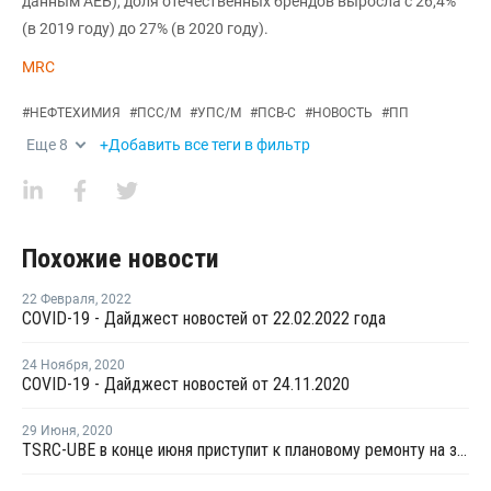
данным АЕБ), доля отечественных брендов выросла с 26,4%
(в 2019 году) до 27% (в 2020 году).
MRC
#
НЕФТЕХИМИЯ
#
ПСС/М
#
УПС/М
#
ПСВ-С
#
НОВОСТЬ
#
ПП
Еще
8
+Добавить все теги в фильтр
Похожие новости
22 Февраля
,
2022
COVID-19 - Дайджест новостей от 22.02.2022 года
24 Ноября
,
2020
COVID-19 - Дайджест новостей от 24.11.2020
29 Июня
,
2020
TSRC-UBE в конце июня приступит к плановому ремонту на заводе ПБК в Наньтуне