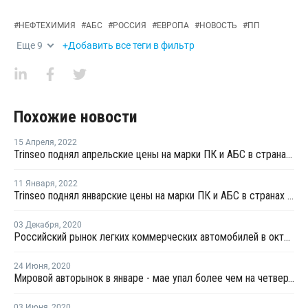
#
НЕФТЕХИМИЯ
#
АБС
#
РОССИЯ
#
ЕВРОПА
#
НОВОСТЬ
#
ПП
Еще
9
+Добавить все теги в фильтр
Похожие новости
15 Апреля
,
2022
Trinseo поднял апрельские цены на марки ПК и АБС в странах Европы
11 Января
,
2022
Trinseo поднял январские цены на марки ПК и АБС в странах Европы
03 Декабря
,
2020
Российский рынок легких коммерческих автомобилей в октябре занял шестое место в Европе
24 Июня
,
2020
Мировой авторынок в январе - мае упал более чем на четверть
03 Июня
,
2020