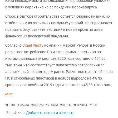
из-за необходимости использования одноразовой упаковки
в условиях карантина из-за пандемии коронавируса.
Спрос в секторе строительства остается сезонно низким, но
стабильным из-за зимних погодных условий. На спрос может
повлиять отсутствие инвестиций в новые проекты из-за
финансовых последствий пандемии.
Согласно
СканПласту
компании Маркет Репорт, в России
расчетное потребление ПС и стирольных пластиков по
итогам одиннадцати месяцев 2020 года составило 454,99
тыс. тонн, что соответствует показателю потребления за
аналогичный период годом ранее. Расчетное же потребление
ПС и стирольных пластиков в ноябре выросло на 4% по
сравнению с ноябрем 2019 года и составило 45,83 тыс. тонн.
MRC
#
НЕФТЕХИМИЯ
#
ПСС/М
#
УПС/М
#
ПСВ-С
#
ЕВРОПА
#
СНГ
Еще
4
+Добавить все теги в фильтр