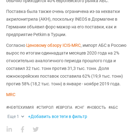
обычно приходится 40% европейского рынка АБС.
Поставка была также очень ограничена из-за нехватки
акрилонитрила (AКН), поскольку INEOS в Дормагене в
Германии объявил форс-мажор на его поставки, как и
предприятие Petkim в Турции.
Согласно
Ценовому обзору ICIS-MRC
, импорт АБС в Россию
вырос по итогам одиннадцати месяцев 2020 года на 2%
относительно аналогичного периода прошлого года и
составил 32 тыс. тонн против 31,3 тыс. тонн. Доля
южнокорейских поставок составила 62% (19,9 тыс. тонн)
против 58% (18,2 тыс. тонн) в январе - ноябре 2019 года.
MRC
#
НЕФТЕХИМИЯ
#
СТИРОЛ
#
ЕВРОПА
#
СНГ
#
НОВОСТЬ
#
АБС
Еще
1
+Добавить все теги в фильтр