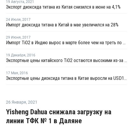
19 Августа
,
2021
Экспорт диоксида титана из Китая снизился в июне на 4,1%
24 Июля
,
2017
Импорт диоксида титана в Китай в мае увеличился на 28%
29 Июня
,
2017
Импорт TiO2 в Индию вырос в марте более чем на треть по сравнению с февралем
19 Декабря
,
2016
Экспортные цены китайского TiO2 остаются высокими из-за ограниченного предложения
17 Мая
,
2016
Экспортные цены диоксида титана в Китае выросли на USD150 за тонну для стран СНГ
26 Января
,
2021
Yisheng Dahua снижала загрузку на
линии ТФК № 1 в Даляне