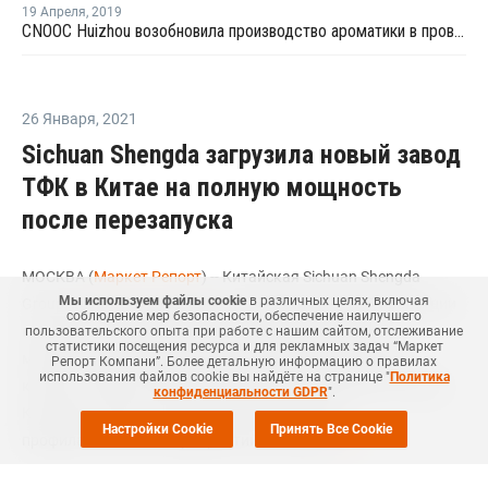
19 Апреля
,
2019
CNOOC Huizhou возобновила производство ароматики в провинции Гуандунь после ремонта
26 Января
,
2021
Sichuan Shengda загрузила новый завод
ТФК в Китае на полную мощность
после перезапуска
МОСКВА (
Маркет Репорт
) -- Китайская Sichuan Shengda
Мы используем файлы cookie
в различных целях, включая
Group, крупный производитель нефтехимической продукции
соблюдение мер безопасности, обеспечение наилучшего
в стране, на второй неделе января довела загрузку
пользовательского опыта при работе с нашим сайтом, отслеживание
статистики посещения ресурса и для рекламных задач “Маркет
мощностей на новом заводе по выпуску терефталевой
Репорт Компани”. Более детальную информацию о правилах
использования файлов cookie вы найдёте на странице "
Политика
кислоты (ТФК) в Наньчуне (Nanchong, провинция Сычуань,
конфиденциальности GDPR
".
Китай) до 100% после завершения плановых
Настройки Cookie
Принять Все Cookie
профилактических мероприятий, сообщил
ICIS
.
Так, ремонтные работы на данном предприятии мощностью