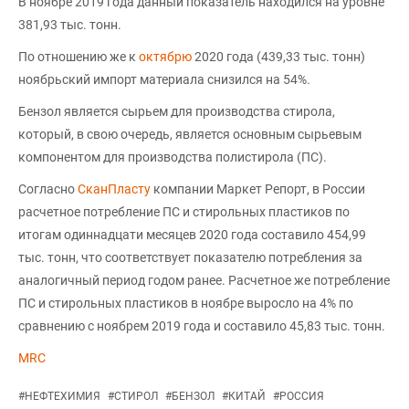
В ноябре 2019 года данный показатель находился на уровне
381,93 тыс. тонн.
По отношению же к
октябрю
2020 года (439,33 тыс. тонн)
ноябрьский импорт материала снизился на 54%.
Бензол является сырьем для производства стирола,
который, в свою очередь, является основным сырьевым
компонентом для производства полистирола (ПС).
Согласно
СканПласту
компании Маркет Репорт, в России
расчетное потребление ПС и стирольных пластиков по
итогам одиннадцати месяцев 2020 года составило 454,99
тыс. тонн, что соответствует показателю потребления за
аналогичный период годом ранее. Расчетное же потребление
ПС и стирольных пластиков в ноябре выросло на 4% по
сравнению с ноябрем 2019 года и составило 45,83 тыс. тонн.
MRC
#
НЕФТЕХИМИЯ
#
СТИРОЛ
#
БЕНЗОЛ
#
КИТАЙ
#
РОССИЯ