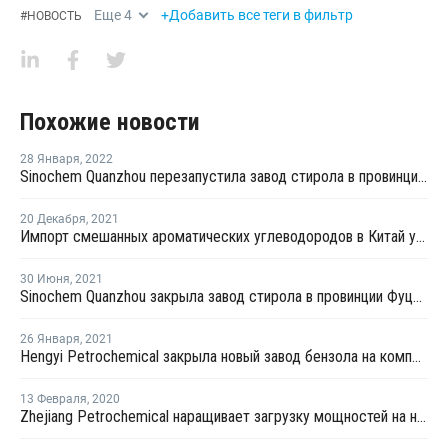
Еще
4
+Добавить все теги в фильтр
#
НОВОСТЬ
Похожие новости
28 Января
,
2022
Sinochem Quanzhou перезапустила завод стирола в провинции Фуцзянь после ремонта
20 Декабря
,
2021
Импорт смешанных ароматических углеводородов в Китай упал в октябре почти на 89%
30 Июня
,
2021
Sinochem Quanzhou закрыла завод стирола в провинции Фуцзянь из-за технологического сбоя
26 Января
,
2021
Hengyi Petrochemical закрыла новый завод бензола на комплексе в Брунее на внеплановый ремонт
13 Февраля
,
2020
Zhejiang Petrochemical наращивает загрузку мощностей на новом заводе стирола в Китае