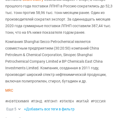
прошлого года поставки ЛПНП в Россию сократились до 52,3
тыс. тонн против 58,96 тыс. тонн месяцем ранее. Один из
производителей сократил экспорт. За одиннадцать месяцев
2020 года суммарные поставки ЛПНП составили 387,44 тыс.
тонн, что на 6% ниже показателя годом ранее.
Компания Shanghai Secco Petrochemical является
совместным предприятием (30:20:50) компаний China
Petroleum & Chemical Corporation, Sinopec Shanghai
Petrochemical Company Limited и BP Chemicals East China
Investments Limited. Компания, созданная в 2011 году,
производит широкий спектр нефтехимической продукции,
включая полипропилен, стирол, бутадиен и др.
MRC
#
НЕФТЕХИМИЯ
#
ПЭНД
#
ЛПЭНП
#
ЭТИЛЕН
#
КИТАЙ
#
РОССИЯ
Еще
5
+Добавить все теги в фильтр