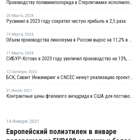
Производству поливинилхлорида в Стерлитамаке исполнилось 60 лет
28 Марта
,
2024
Русвинил в 2023 году сократил чистую прибыль в 2,5 раза
19 Марта
,
2024
Объем производства линолеума в России вырос на 11,2% в 2023 году
11 Марта
,
2024
СИБУР-Кстово в 2023 году увеличил производство на 13%, Русвинил — на 6%
12 Октября
,
2023
БСК, Савант Инжиниринг и CNCEC начнут реализацию проекта по производству эмульсионного ПВХ
21 Июля
,
2021
Контрактные цены фталевого ангидрида в США для поставок в августе выросли на USD44 за тонну
14 Января
,
2021
Европейский полиэтилен в январе