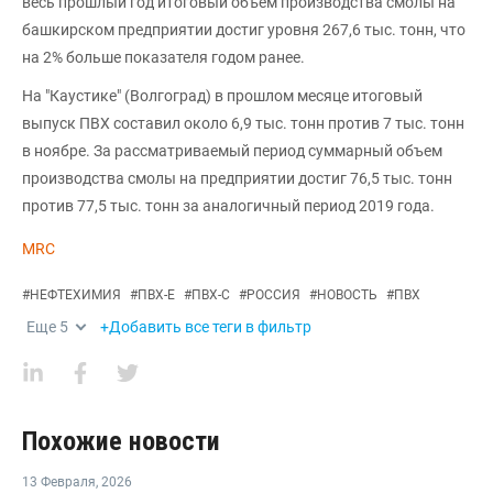
весь прошлый год итоговый объем производства смолы на
башкирском предприятии достиг уровня 267,6 тыс. тонн, что
на 2% больше показателя годом ранее.
На "Каустике" (Волгоград) в прошлом месяце итоговый
выпуск ПВХ составил около 6,9 тыс. тонн против 7 тыс. тонн
в ноябре. За рассматриваемый период суммарный объем
производства смолы на предприятии достиг 76,5 тыс. тонн
против 77,5 тыс. тонн за аналогичный период 2019 года.
MRC
#
НЕФТЕХИМИЯ
#
ПВХ-Е
#
ПВХ-С
#
РОССИЯ
#
НОВОСТЬ
#
ПВХ
Еще
5
+Добавить все теги в фильтр
Похожие новости
13 Февраля
,
2026