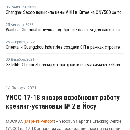
06 Сентября
,
2022
Shanghai Secco повысила цены АКН в Китае на CNY500 за тонну
25 Августа
,
2022
Wanhua Chemical получила одобрение властей для запуска крекинг-установки №2 в Китае
25 Февраля
,
2022
Oriental и Guangzhou Industries создали СП в рамках строительства производства АКН и АБС в Китае
30 Декабря
,
2021
Satellite Chemical планирует построить новый химический парк в Китае
14 Января
,
2021
YNCC 17-18 января возобновит работу
крекинг-установки № 2 в Йосу
МОСКВА (
Маркет Репорт
) -- Yeochun Naphtha Cracking Centre
(YNCC) на 17-18 января из-за похолодания перенесла сроки