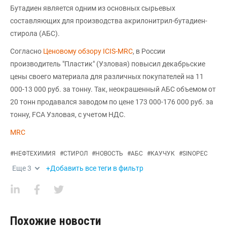
Бутадиен является одним из основных сырьевых
составляющих для производства акрилонитрил-бутадиен-
стирола (АБС).
Согласно
Ценовому обзору ICIS-MRC
, в России
производитель "Пластик" (Узловая) повысил декабрьские
цены своего материала для различных покупателей на 11
000-13 000 руб. за тонну. Так, неокрашенный АБС объемом от
20 тонн продавался заводом по цене 173 000-176 000 руб. за
тонну, FCA Узловая, с учетом НДС.
MRC
#
НЕФТЕХИМИЯ
#
СТИРОЛ
#
НОВОСТЬ
#
АБС
#
КАУЧУК
#
SINOPEC
Еще
3
+Добавить все теги в фильтр
Похожие новости