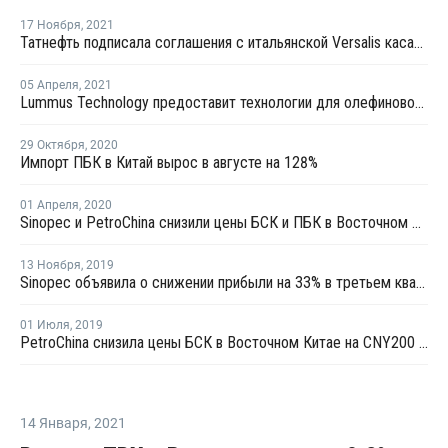
17 Ноября
,
2021
Татнефть подписала соглашения с итальянской Versalis касательно выпуска каучуков
05 Апреля
,
2021
Lummus Technology предоставит технологии для олефинового комплекса НКНХ
29 Октября
,
2020
Импорт ПБК в Китай вырос в августе на 128%
01 Апреля
,
2020
Sinopec и PetroChina снизили цены БСК и ПБК в Восточном Китае
13 Ноября
,
2019
Sinopec объявила о снижении прибыли на 33% в третьем квартале
01 Июля
,
2019
PetroChina снизила цены БСК в Восточном Китае на CNY200 за тонну
14 Января
,
2021