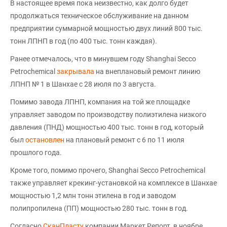
В настоящее время пока неизвестно, как долго будет
продолжаться техническое обслуживание на данном
предприятии суммарной мощностью двух линий 800 тыс.
тонн ЛПНП в год (по 400 тыс. тонн каждая).
Ранее отмечалось, что в минувшем году Shanghai Secco
Petrochemical
закрывала
на внеплановый ремонт линию
ЛПНП № 1 в Шанхае с 28 июля по 3 августа.
Помимо завода ЛПНП, компания на той же площадке
управляет заводом по производству полиэтилена низкого
давления (ПНД) мощностью 400 тыс. тонн в год, который
был
остановлен
на плановый ремонт с 6 по 11 июля
прошлого года.
Кроме того, помимо прочего, Shanghai Secco Petrochemical
также управляет крекинг-установкой на комплексе в Шанхае
мощностью 1,2 млн тонн этилена в год и заводом
полипропилена (ПП) мощностью 280 тыс. тонн в год.
Согласно
СканПласту
компании Маркет Репорт, в ноябре