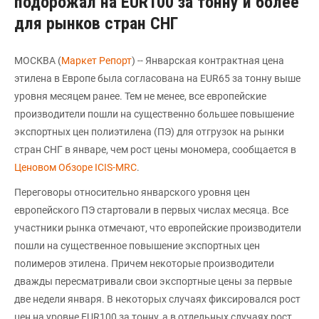
подорожал на EUR100 за тонну и более
для рынков стран СНГ
МОСКВА (
Маркет Репорт
) -- Январская контрактная цена
этилена в Европе была согласована на EUR65 за тонну выше
уровня месяцем ранее. Тем не менее, все европейские
производители пошли на существенно большее повышение
экспортных цен полиэтилена (ПЭ) для отгрузок на рынки
стран СНГ в январе, чем рост цены мономера, сообщается в
Ценовом Обзоре ICIS-MRС
.
Переговоры относительно январского уровня цен
европейского ПЭ стартовали в первых числах месяца. Все
участники рынка отмечают, что европейские производители
пошли на существенное повышение экспортных цен
полимеров этилена. Причем некоторые производители
дважды пересматривали свои экспортные цены за первые
две недели января. В некоторых случаях фиксировался рост
цен на уровне EUR100 за тонну, а в отдельных случаях рост