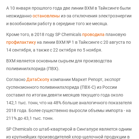
А 10 января прошлого года две линии ВХМ в Тайксинге были
неожиданно
остановлены
из-за отключения электроэнергии
и возобновили работу в середине того же месяца.
Кроме того, в 2018 году SP Chemicals
проводила
плановую
профилактику
на линии ВХМ № 1 в Тайксинге с 20 августа по
14 сентября, а также с 22 октября по 5 ноября.
ВХМ является основным сырьем для производства
поливинилхлорида (ПВХ).
Согласно
ДатаСкопу
компании Маркет Репорт, экспорт
суспензионного поливинилхлорида (ПВХ-С) из России
составил по итогам девяти месяцев текущего года около
142,1 тыс. тонн, что на 48% больше аналогичного показателя
2018 года. Более существенно выросли объемы импорта - на
211% до 43,1 тыс. тонн.
SP Chemicals со штаб-квартирой в Сингапуре является одним
из крупнейших производителей хлор-щелочной продукции в