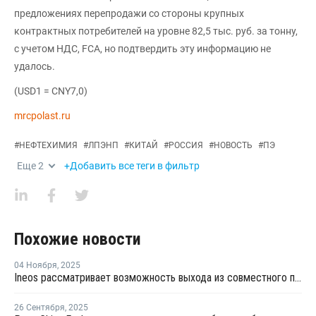
предложениях перепродажи со стороны крупных
контрактных потребителей на уровне 82,5 тыс. руб. за тонну,
с учетом НДС, FCA, но подтвердить эту информацию не
удалось.
(USD1 = CNY7,0)
mrcpolast.ru
#
НЕФТЕХИМИЯ
#
ЛПЭНП
#
КИТАЙ
#
РОССИЯ
#
НОВОСТЬ
#
ПЭ
Еще
2
+Добавить все теги в фильтр
Похожие новости
04 Ноября
,
2025
Ineos рассматривает возможность выхода из совместного предприятия Sinopec Petchems
26 Сентября
,
2025