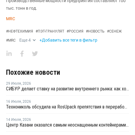
Производственные мощности предприятия составляют 100
тыс. тонн в год.
MRC
#
НЕФТЕХИМИЯ
#
ПЭТ-ГРАНУЛЯТ
#
РОССИЯ
#
НОВОСТЬ
#
СЕНЕЖ
Еще
4
+Добавить все теги в фильтр
#
MRC
Похожие новости
29 Июля
,
2026
СИБУР делает ставку на развитие внутреннего рынка: как холдинг стимулирует спрос на полимеры в ритейле
16 Июля
,
2026
Технониколь обсудила на RosUpack препятствия в переработке ПЭТ
14 Июля
,
2026
Центр Казани оказался самым неоснащенным контейнерами раздельного сбора отходов