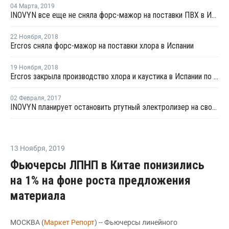
04 Марта
,
2019
INOVYN все еще не сняла форс-мажор на поставки ПВХ в Испании
22 Ноября
,
2018
Ercros сняла форс-мажор на поставки хлора в Испании
19 Ноября
,
2018
Ercros закрыла производство хлора и каустика в Испании по техническим причинам
02 Февраля
,
2017
INOVYN планирует остановить ртутный электролизер на своем заводе в Испании
13 Ноября
,
2019
Фьючерсы ЛПНП в Китае понизились
на 1% на фоне роста предложения
материала
МОСКВА (
Маркет Репорт
) -- Фьючерсы линейного