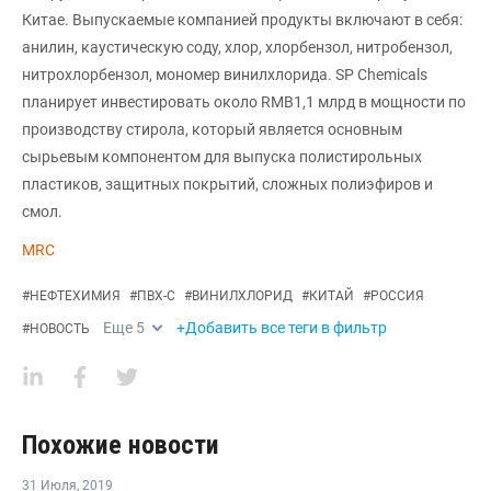
Китае. Выпускаемые компанией продукты включают в себя:
анилин, каустическую соду, хлор, хлорбензол, нитробензол,
нитрохлорбензол, мономер винилхлорида. SP Chemicals
планирует инвестировать около RMB1,1 млрд в мощности по
производству стирола, который является основным
сырьевым компонентом для выпуска полистирольных
пластиков, защитных покрытий, сложных полиэфиров и
смол.
MRC
#
НЕФТЕХИМИЯ
#
ПВХ-С
#
ВИНИЛХЛОРИД
#
КИТАЙ
#
РОССИЯ
Еще
5
+Добавить все теги в фильтр
#
НОВОСТЬ
Похожие новости
31 Июля
,
2019