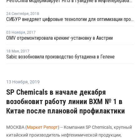
PetroChina модернизирует НПЗ в Гуандуне в нефтеперерабатывающий комплекс
24 Сентября
,
2018
СИБУР внедряет цифровые технологии для оптимизации производства
03 Ноября
,
2017
OMV отремонтировала крекинг-установку в Австрии
18 Мая
,
2017
Sabic возобновила производство бутадиена в Гелене
13 Ноября
,
2019
SP Chemicals в начале декабря
возобновит работу линии ВХМ № 1 в
Китае после плановой профилактики
МОСКВА (
Маркет Репорт
) -- Компания SP Chemicals, крупный
китайский производитель нефтехимической продукции,