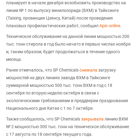
планирует в начале декабря возобновить производство на
линии № 1 по выпуску винилхлорида (ВХМ) в Тайксинге
(Taixing, провинция Цзянсу, Китай) после проведения
плановых профилактических работ, сообщил
Apic-online
.
Техническое обслуживание на данной линии мощностью 200
тыс. тонн стирола в год было начато в первых числах ноября
и, таким образом, будет продолжаться в течение одного
месяца.
Ранее отмечалось, что SP Chemicals
снижала
загрузку
мощностей на двух линиях завода ВХМ в Тайксинге
суммарной мощностью 500 тыс. тонн ВХМ в год с 18
сентября по вторую неделю октября в связи с
экологическими требованиями в преддверии празднования
Национального дня Китая с 1 по 7 октября.
Также сообщалось, что SP Chemicals
закрывала
линию ВХМ
№ 2 мощностью 300 тыс. тонн на техническое обслуживание
с 17 августа по 18 сентября текущего года.