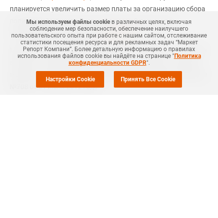
планируется увеличить размер платы за организацию сбора
полимерной упаковки и пластмассовой посуды для
Мы используем файлы cookie
в различных целях, включая
соблюдение мер безопасности, обеспечение наилучшего
юридических лиц, сообщает
Интерфакс
.
пользовательского опыта при работе с нашим сайтом, отслеживание
статистики посещения ресурса и для рекламных задач “Маркет
Репорт Компани”. Более детальную информацию о правилах
Министерство жилищно-коммунального хозяйства Беларуси
использования файлов cookie вы найдёте на странице "
Политика
вынесло на общественное обсуждение документ, который
конфиденциальности GDPR
".
может внести изменения в постановление Совмина Беларуси
Настройки Cookie
Принять Все Cookie
№708 от 31 июля 2012 года.
Предполагается, что постановление вступит в силу с 1
января 2020 года.
Ожидается, что увеличение этой платы поможет постепенно
снизить использование самой упаковки, а в перспективе и
вовсе заменить ее экологически безопасной из стекла и
бумаги. В обосновании проекта приведен опыт Европейского
союза: для ограничения использования изделий из
пластмасс в ЕС был введен экологический налог для
производителей.