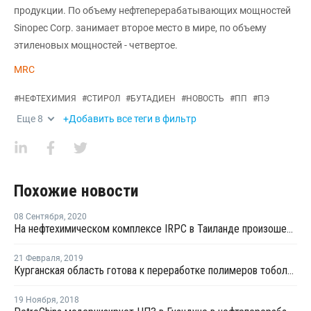
продукции. По объему нефтеперерабатывающих мощностей
Sinopec Corp. занимает второе место в мире, по объему
этиленовых мощностей - четвертое.
MRC
#
НЕФТЕХИМИЯ
#
СТИРОЛ
#
БУТАДИЕН
#
НОВОСТЬ
#
ПП
#
ПЭ
Еще
8
+Добавить все теги в фильтр
Похожие новости
08 Сентября
,
2020
На нефтехимическом комплексе IRPC в Таиланде произошел пожар
21 Февраля
,
2019
Курганская область готова к переработке полимеров тобольской площадки СИБУРа
19 Ноября
,
2018