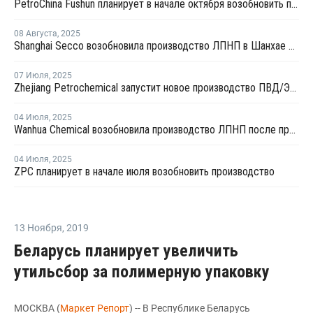
PetroChina Fushun планирует в начале октября возобновить производство ПНД в Фушуне
08 Августа
,
2025
Shanghai Secco возобновила производство ЛПНП в Шанхае после ремонта
07 Июля
,
2025
Zhejiang Petrochemical запустит новое производство ПВД/ЭВА в первом квартале 2026 года
04 Июля
,
2025
Wanhua Chemical возобновила производство ЛПНП после профилактики
04 Июля
,
2025
ZPC планирует в начале июля возобновить производство
13 Ноября
,
2019
Беларусь планирует увеличить
утильсбор за полимерную упаковку
МОСКВА (
Маркет Репорт
) -- В Республике Беларусь