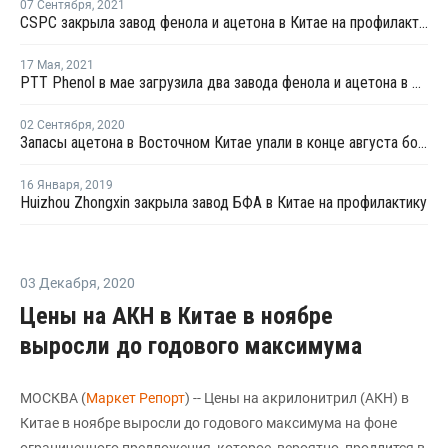
07 Сентября
,
2021
CSPC закрыла завод фенола и ацетона в Китае на профилактику
17 Мая
,
2021
PTT Phenol в мае загрузила два завода фенола и ацетона в Таиланде на полную мощность
02 Сентября
,
2020
Запасы ацетона в Восточном Китае упали в конце августа более чем на четверть
16 Января
,
2019
Huizhou Zhongxin закрыла завод БФА в Китае на профилактику
03 Декабря
,
2020
Цены на AКН в Китае в ноябре
выросли до годового максимума
МОСКВА (
Маркет Репорт
) -- Цены на акрилонитрил (AКН) в
Китае в ноябре выросли до годового максимума на фоне