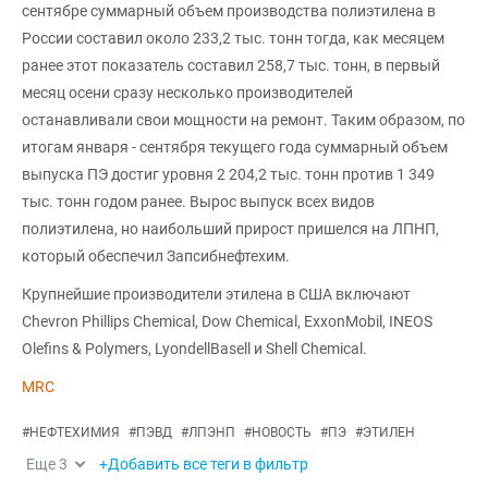
сентябре суммарный объем производства полиэтилена в
России составил около 233,2 тыс. тонн тогда, как месяцем
ранее этот показатель составил 258,7 тыс. тонн, в первый
месяц осени сразу несколько производителей
останавливали свои мощности на ремонт. Таким образом, по
итогам января - сентября текущего года суммарный объем
выпуска ПЭ достиг уровня 2 204,2 тыс. тонн против 1 349
тыс. тонн годом ранее. Вырос выпуск всех видов
полиэтилена, но наибольший прирост пришелся на ЛПНП,
который обеспечил Запсибнефтехим.
Крупнейшие производители этилена в США включают
Chevron Phillips Chemical, Dow Chemical, ExxonMobil, INEOS
Olefins & Polymers, LyondellBasell и Shell Chemical.
MRC
#
НЕФТЕХИМИЯ
#
ПЭВД
#
ЛПЭНП
#
НОВОСТЬ
#
ПЭ
#
ЭТИЛЕН
Еще
3
+Добавить все теги в фильтр