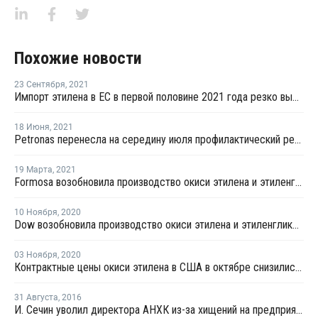
Похожие новости
23 Сентября
,
2021
Импорт этилена в ЕС в первой половине 2021 года резко вырос
18 Июня
,
2021
Petronas перенесла на середину июля профилактический ремонт крекинг-установки в Кертехе
19 Марта
,
2021
Formosa возобновила производство окиси этилена и этиленгликоля в Пойнт-Комфорт
10 Ноября
,
2020
Dow возобновила производство окиси этилена и этиленгликоля в Техасе
03 Ноября
,
2020
Контрактные цены окиси этилена в США в октябре снизились на USD13 за тонну
31 Августа
,
2016
И. Сечин уволил директора АНХК из-за хищений на предприятии - СМИ