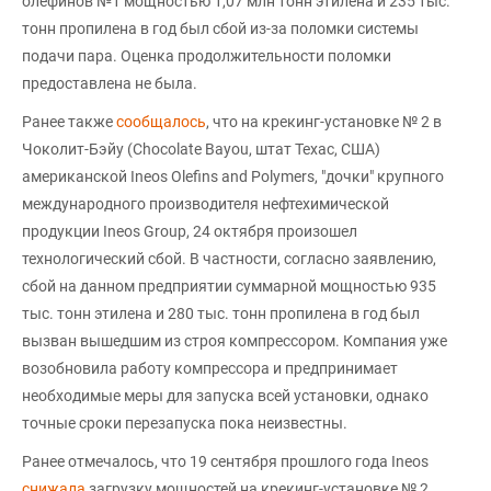
олефинов №1 мощностью 1,07 млн тонн этилена и 235 тыс.
тонн пропилена в год был сбой из-за поломки системы
подачи пара. Оценка продолжительности поломки
предоставлена не была.
Ранее также
сообщалось
, что на крекинг-установке № 2 в
Чоколит-Бэйу (Chocolate Bayou, штат Техас, США)
американской Ineos Olefins and Polymers, "дочки" крупного
международного производителя нефтехимической
продукции Ineos Group, 24 октября произошел
технологический сбой. В частности, согласно заявлению,
сбой на данном предприятии суммарной мощностью 935
тыс. тонн этилена и 280 тыс. тонн пропилена в год был
вызван вышедшим из строя компрессором. Компания уже
возобновила работу компрессора и предпринимает
необходимые меры для запуска всей установки, однако
точные сроки перезапуска пока неизвестны.
Ранее отмечалось, что 19 сентября прошлого года Ineos
снижала
загрузку мощностей на крекинг-установке № 2