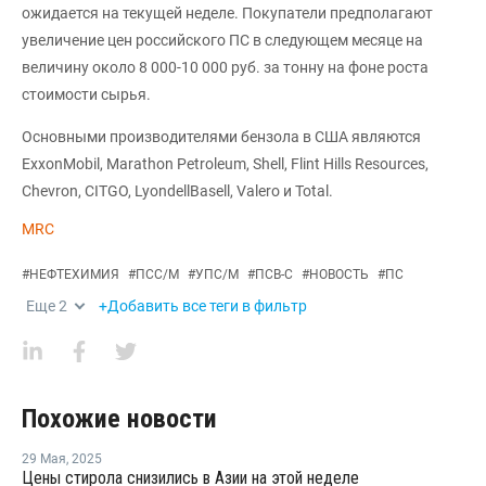
ожидается на текущей неделе. Покупатели предполагают
увеличение цен российского ПС в следующем месяце на
величину около 8 000-10 000 руб. за тонну на фоне роста
стоимости сырья.
Основными производителями бензола в США являются
ExxonMobil, Marathon Petroleum, Shell, Flint Hills Resources,
Chevron, CITGO, LyondellBasell, Valero и Total.
MRC
#
НЕФТЕХИМИЯ
#
ПСС/М
#
УПС/М
#
ПСВ-С
#
НОВОСТЬ
#
ПС
Еще
2
+Добавить все теги в фильтр
Похожие новости
29 Мая
,
2025
Цены стирола снизились в Азии на этой неделе