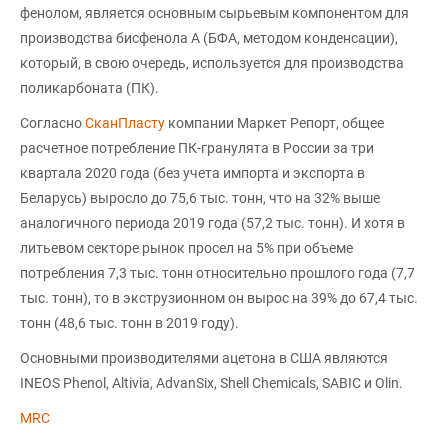
фенолом, является основным сырьевым компонентом для
производства бисфенола А (БФА, методом конденсации),
который, в свою очередь, используется для производства
поликарбоната (ПК).
Согласно
СканПласту
компании Маркет Репорт, общее
расчетное потребление ПК-гранулята в России за три
квартала 2020 года (без учета импорта и экспорта в
Беларусь) выросло до 75,6 тыс. тонн, что на 32% выше
аналогичного периода 2019 года (57,2 тыс. тонн). И хотя в
литьевом секторе рынок просел на 5% при объеме
потребления 7,3 тыс. тонн относительно прошлого года (7,7
тыс. тонн), то в экструзионном он вырос на 39% до 67,4 тыс.
тонн (48,6 тыс. тонн в 2019 году).
Основными производителями ацетона в США являются
INEOS Phenol, Altivia, AdvanSix, Shell Chemicals, SABIC и Olin.
MRC