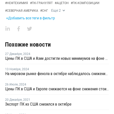
#
НЕФТЕХИМИЯ
#
ПК-ГРАНУЛЯТ
#
АЦЕТОН
#
ПК-КОМПОЗИЦИИ
Еще
2
#
СЕВЕРНАЯ АМЕРИКА
#
СНГ
+Добавить все теги в фильтр
Похожие новости
27 Декабря
,
2024
Цены ПК в США и Азии достигли новых минимумов на фоне слабого спроса и высоких запасов
13 Ноября
,
2024
На мировом рынке фенола в октябре наблюдалось снижение цен
26 Июля
,
2024
Цены ПК в США и Европе снижаются на фоне снижения стоимости сырья
20 Декабря
,
2021
Экспорт ПК из США снизился в октябре