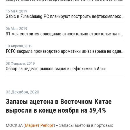
15 Мая
,
2019
Sabic и Fuhaichuang PC планируют построить нефтекомплекс в провинции Фуцзянь
06 Мая
,
2019
31 мая состоится совещание относительно строительства производства этилена на базе ГНС
10 Апреля
,
2019
FCFC закрыла производство ароматики из-за взрыва на один месяц
08 Февраля
,
2019
Обзор за неделю рынков сырья и нефтехимии в Азии
03 Декабря
,
2020
Запасы ацетона в Восточном Китае
выросли в конце ноября на 59,4%
МОСКВА (
Маркет Репорт
) -- Запасы ацетона в портовых