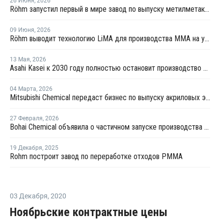
26 Июня
,
2026
Röhm запустил первый в мире завод по выпуску метилметакрилата из этилена
09 Июня
,
2026
Röhm выводит технологию LiMA для производства ММА на уровень выпуска на заводе в Бей-Сити
13 Мая
,
2026
Asahi Kasei к 2030 году полностью остановит производство полиэтилена
04 Марта
,
2026
Mitsubishi Chemical передаст бизнес по выпуску акриловых эмульсий компании Konishi
27 Февраля
,
2026
Bohai Chemical объявила о частичном запуске производства акрилатов и суперабсорбирующих полимеров
19 Декабря
,
2025
Rohm построит завод по переработке отходов PMMA
03 Декабря
,
2020
Ноябрьские контрактные цены