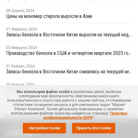
09 Апреля
,
2024
Цены на мономер стирола выросли в Азии
21 Февраля
,
2024
Запасы бензола в Восточном Китае выросли на текущей неделе
05 Февраля
,
2024
Производство бензола в США в четвертом квартале 2023 года выросло
31 Января
,
2024
Запасы бензола в Восточном Китае снизились на текущей неделе
29 Января
,
2024
Импорт бензола в Китай в декабре снизился на 0,5%
Мы используем файлы cookie
в различных целях, включая
соблюдение мер безопасности, обеспечение наилучшего
пользовательского опыта при работе с нашим сайтом, отслеживание
статистики посещения ресурса и для рекламных задач “Маркет
Репорт Компани”. Более детальную информацию о правилах
использования файлов cookie вы найдёте на странице "
Политика
конфиденциальности GDPR
".
Настройки Cookie
Принять Все Cookie