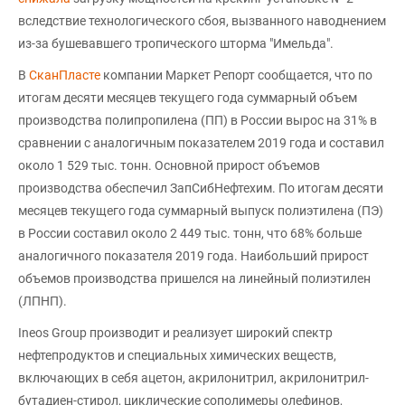
вследствие технологического сбоя, вызванного наводнением
из-за бушевавшего тропического шторма "Имельда".
В
СканПласте
компании Маркет Репорт сообщается, что по
итогам десяти месяцев текущего года суммарный объем
производства полипропилена (ПП) в России вырос на 31% в
сравнении с аналогичным показателем 2019 года и составил
около 1 529 тыс. тонн. Основной прирост объемов
производства обеспечил ЗапСибНефтехим. По итогам десяти
месяцев текущего года суммарный выпуск полиэтилена (ПЭ)
в России составил около 2 449 тыс. тонн, что 68% больше
аналогичного показателя 2019 года. Наибольший прирост
объемов производства пришелся на линейный полиэтилен
(ЛПНП).
Ineos Group производит и реализует широкий спектр
нефтепродуктов и специальных химических веществ,
включающих в себя ацетон, акрилонитрил, акрилонитрил-
бутадиен-стирол, циклические сополимеры олефинов,