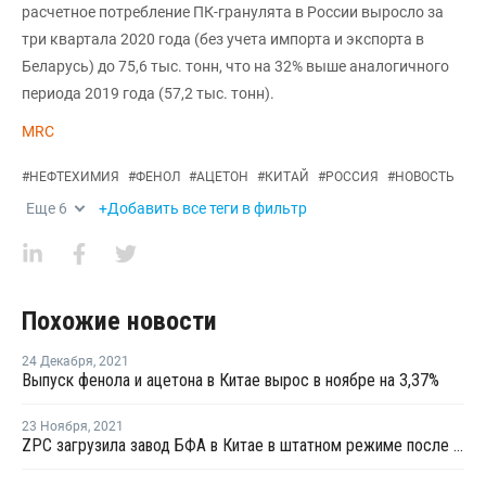
расчетное потребление ПК-гранулята в России выросло за
три квартала 2020 года (без учета импорта и экспорта в
Беларусь) до 75,6 тыс. тонн, что на 32% выше аналогичного
периода 2019 года (57,2 тыс. тонн).
MRC
#
НЕФТЕХИМИЯ
#
ФЕНОЛ
#
АЦЕТОН
#
КИТАЙ
#
РОССИЯ
#
НОВОСТЬ
Еще
6
+Добавить все теги в фильтр
Похожие новости
24 Декабря
,
2021
Выпуск фенола и ацетона в Китае вырос в ноябре на 3,37%
23 Ноября
,
2021
ZPC загрузила завод БФА в Китае в штатном режиме после перезапуска