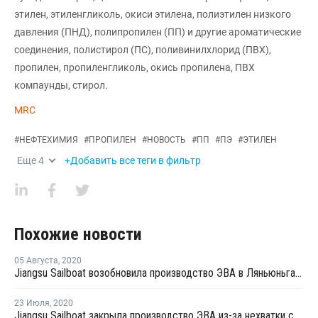
этилен, этиленгликоль, окиси этилена, полиэтилен низкого
давления (ПНД), полипропилен (ПП) и другие ароматические
соединения, полистирол (ПС), поливинилхлорид (ПВХ),
пропилен, пропиленгликоль, окись пропилена, ПВХ
компаунды, стирол.
MRC
#
НЕФТЕХИМИЯ
#
ПРОПИЛЕН
#
НОВОСТЬ
#
ПП
#
ПЭ
#
ЭТИЛЕН
Еще
4
+Добавить все теги в фильтр
Похожие новости
05 Августа
,
2020
Jiangsu Sailboat возобновила производство ЭВА в Ляньюньгане
23 Июля
,
2020
Jiangsu Sailboat закрыла производство ЭВА из-за нехватки сырья