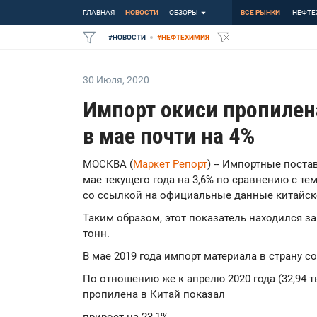
ГЛАВНАЯ
НОВОСТИ
ОБЗОРЫ
ВСЕ РЫНКИ
НЕФТЕ
#
НОВОСТИ
#
НЕФТЕХИМИЯ
30 Июля
,
2020
Импорт окиси пропилен
в мае почти на 4%
МОСКВА (
Маркет Репорт
) -- Импортные пост
мае текущего года на 3,6% по сравнению с т
со ссылкой на официальные данные китайск
Таким образом, этот показатель находился за
тонн.
В мае 2019 года импорт материала в страну со
По отношению же к апрелю 2020 года (32,94 
пропилена в Китай показал