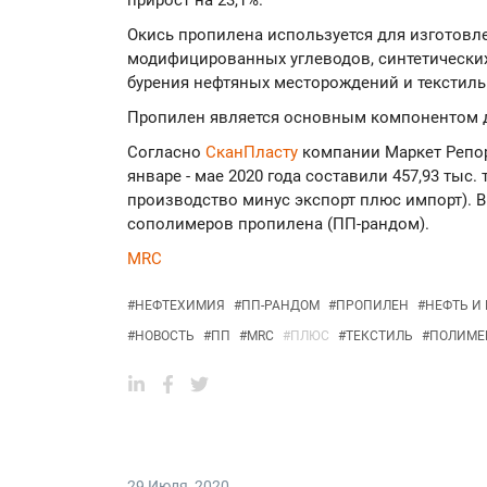
прирост на 23,1%.
Окись пропилена используется для изготовл
модифицированных углеводов, синтетически
бурения нефтяных месторождений и текстиль
Пропилен является основным компонентом д
Согласно
СканПласту
компании Маркет Репор
январе - мае 2020 года составили 457,93 тыс
производство минус экспорт плюс импорт). 
сополимеров пропилена (ПП-рандом).
MRC
#
НЕФТЕХИМИЯ
#
ПП-РАНДОМ
#
ПРОПИЛЕН
#
НЕФТЬ И
#
НОВОСТЬ
#
ПП
#
MRC
#
ПЛЮС
#
ТЕКСТИЛЬ
#
ПОЛИМЕ
29 Июля
,
2020