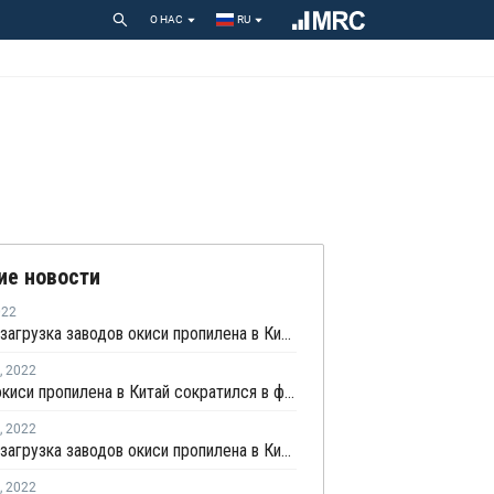
О НАС
RU
ие новости
022
Средняя загрузка заводов окиси пропилена в Китае немного снизилась на первой неделе апреля
,
2022
Импорт окиси пропилена в Китай сократился в феврале более чем наполовину
,
2022
Средняя загрузка заводов окиси пропилена в Китае немного выросла в начале апреля
,
2022