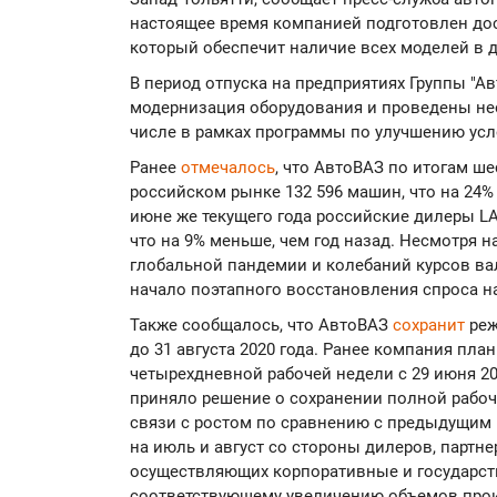
настоящее время компанией подготовлен до
который обеспечит наличие всех моделей в 
В период отпуска на предприятиях Группы "А
модернизация оборудования и проведены не
числе в рамках программы по улучшению усл
Ранее
отмечалось
, что АвтоВАЗ по итогам ше
российском рынке 132 596 машин, что на 24%
июне же текущего года российские дилеры L
что на 9% меньше, чем год назад. Несмотря н
глобальной пандемии и колебаний курсов ва
начало поэтапного восстановления спроса н
Также сообщалось, что АвтоВАЗ
сохранит
реж
до 31 августа 2020 года. Ранее компания пл
четырехдневной рабочей недели с 29 июня 20
приняло решение о сохранении полной рабоче
связи с ростом по сравнению с предыдущим
на июль и август со стороны дилеров, партне
осуществляющих корпоративные и государств
соответствующему увеличению объемов про