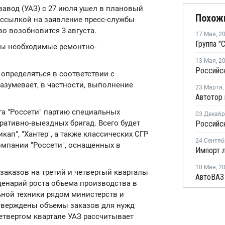
озавод (УАЗ) с 27 июля ушел в плановый
Похож
ссылкой на заявление пресс-службы
во возобновится 3 августа.
17 Мая
,
2
ены необходимые ремонтно-
13 Мая
,
2
определяться в соответствии с
азумевает, в частности, выполнение
23 Марта
,
га "Россети" партию специальных
03 Декаб
ративно-выездных бригад. Всего будет
кап", "Хантер", а также классических СГР
24 Сентяб
омпании "Россети", оснащенных в
10 Мая
,
2
заказов на третий и четвертый кварталы
ценарий роста объема производства в
ной техники рядом министерств и
дтверждены объемы заказов для нужд
етвертом квартале УАЗ рассчитывает