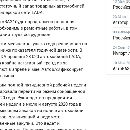
13 Мая
,
2
статочный запас товарных автомобилей,
дилерской сети LADA.
23 Марта
,
втоВАЗ" будет продолжена плановая
обходимые ремонтные работы, в том
03 Декаб
овий труда сотрудников.
сти месяцев текущего года реализовал на
24 Сентяб
 ниже показателя годичной давности. В
ADA продали 28 020 автомобилей LADA,
а крайне негативный тренд из-за
10 Мая
,
2
лют в апреле и мае, АвтоВАЗ фиксирует
а рынке.
им полной пятидневной рабочей недели
анировала перейти на режим сокращенной
20 года. Руководство предприятия
й недели в июле и августе 2020 года в
 месяцем заказов на новые автомобили
ров, организаций и ведомств,
енные закупки. Это ведет к
изводства. Поддержку продажам должны