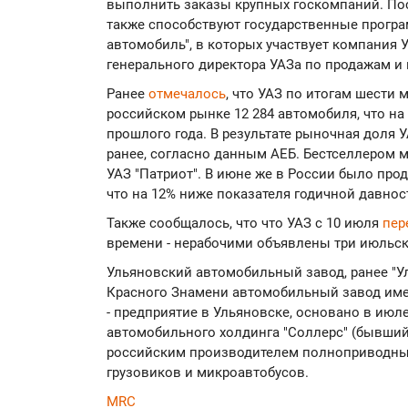
выполнить заказы крупных госкомпаний. По
также способствуют государственные прогр
автомобиль", в которых участвует компания У
генерального директора УАЗа по продажам и 
Ранее
отмечалось
, что УАЗ по итогам шести 
российском рынке 12 284 автомобиля, что на
прошлого года. В результате рыночная доля У
ранее, согласно данным АЕБ. Бестселлером 
УАЗ "Патриот". В июне же в России было про
что на 12% ниже показателя годичной давнос
Также сообщалось, что что УАЗ с 10 июля
пер
времени - нерабочими объявлены три июльс
Ульяновский автомобильный завод, ранее "
Красного Знамени автомобильный завод имени
- предприятие в Ульяновске, основано в июле 
автомобильного холдинга "Соллерс" (бывший 
российским производителем полноприводных
грузовиков и микроавтобусов.
MRC