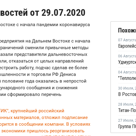
востей от 29.07.2020
остоке с начала пандемии коронавируса
Похож
07 Август
едприятия на Дальнем Востоке с начала
ограничений сменили привычные методы
сказали представители дальневосточных
06 Август
ыли, отказаться от целых направлений
строить работу, подчас сделав ее более
04 Август
ышленности и торговли РФ Дениса
й половине года оказались в непростой
дународного сообщения и снижения
30 Июля
,
емии сформировало перечень
28 Июля
,
ИК", крупнейший российский
нных материалов, отложил подписание
27 Июля
,
ворится в сообщении компани. В условиях
а экономики пришлось реорганизовать