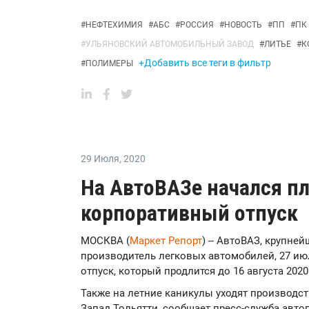
#
НЕФТЕХИМИЯ
#
АБС
#
РОССИЯ
#
НОВОСТЬ
#
ПП
#
ПК
#
УЛЬЯНОВСКИЙ АВТОМОБИЛЬНЫЙ ЗАВОД
#
ЛИТЬЕ
#
К
+Добавить все теги в фильтр
#
ПОЛИМЕРЫ
29 Июля
,
2020
На АвтоВАЗе начался п
корпоративный отпуск
МОСКВА (
Маркет Репорт
) -- АвтоВАЗ, крупне
производитель легковых автомобилей, 27 и
отпуск, который продлится до 16 августа 202
Также на летние каникулы уходят производ
Запад Тольятти, сообщает пресс-служба автоп