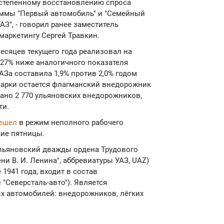
степенному восстановлению спроса
аммы "Первый автомобиль" и "Семейный
АЗ", - говорил ранее заместитель
маркетингу Сергей Травкин.
месяцев текущего года реализовал на
 27% ниже аналогичного показателя
АЗа составила 1,9% против 2,0% годом
марки остается флагманский внедорожник
дано 2 770 ульяновских внедорожников,
ти.
ешел
в режим неполного рабочего
кие пятницы.
Ульяновский дважды ордена Трудового
 В. И. Ленина", аббревиатуры УАЗ, UAZ)
1941 года, входит в состав
"Северсталь-авто"). Является
 автомобилей: внедорожников, лёгких