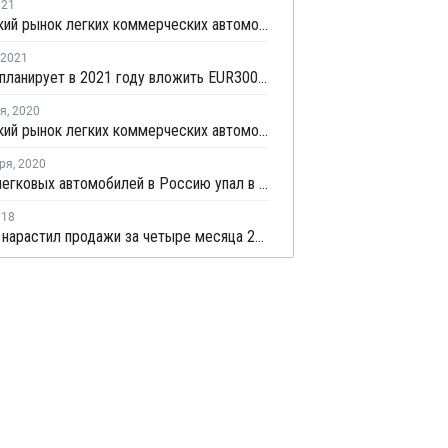
021
Российский рынок легких коммерческих автомобилей в первом квартале остался на шестом месте в Европе
2021
Автотор планирует в 2021 году вложить EUR300 млн в развитие производства
ря
,
2020
Российский рынок легких коммерческих автомобилей в октябре занял шестое место в Европе
ря
,
2020
Импорт легковых автомобилей в Россию упал в январе - июле более чем на треть
018
АвтоВАЗ нарастил продажи за четыре месяца 2018 года на четверть