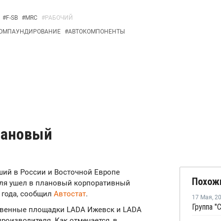
#
F-SB
#
MRC
#
РАБОЧИЙ
ОМПАУНДИРОВАНИЕ
#
АВТОКОМПОНЕНТЫ
лановый
йший в России и Восточной Европе
Похож
юля ушел в плановый корпоративный
0 года, сообщил
Автостат
.
17 Мая
,
2
ственные площадки LADA Ижевск и LADA
роизводителя. Как отмечается, в