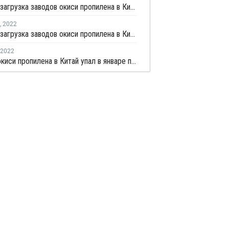
Средняя загрузка заводов окиси пропилена в Китае выросла в конце марта на 1,4%
,
2022
Средняя загрузка заводов окиси пропилена в Китае снизилась на третьей неделе марта почти на 2%
2022
Импорт окиси пропилена в Китай упал в январе почти на треть