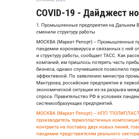
COVID-19 - Дайджест но
1. Промышленные предприятия на Дальнем В
сменили структуру работы
МОСКВА (Маркет Репорт) -- Промышленные пр
пандемии коронавируса и связанных с ней 
и структуру работы, сообщает ТАСС. Как рас
компаний, им пришлось потерять часть приб
бизнеса, однако случившееся позволило пере
эффективной. По заявлению министра пром
Мантурова, российские предприятия в перво
экономической ситуации из-за разрыва меж
спроса. Правительство РФ в условиях панд
системообразующих предприятий.
МОСКВА (Маркет Репорт) -- НПП "ПОЛИПЛАСТ
производитель термопластичных композицио
контракта на поставку двух новых линий, го
пандемии представителям реального сектор