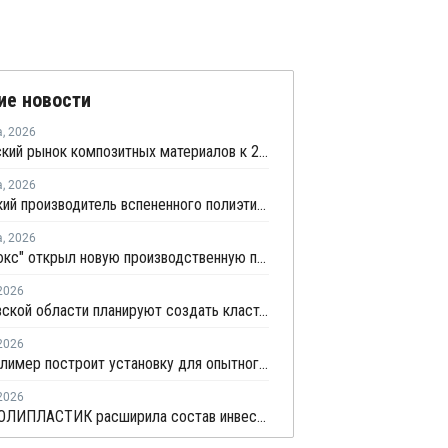
ие новости
а
,
2026
Европейский рынок композитных материалов к 2035 году вырастет до USD47,5 млрд
а
,
2026
Удмуртский производитель вспененного полиэтилена нарастит выпуск на 15%
а
,
2026
"Теплолюкс" открыл новую производственную площадку по выпуску инженерных систем
2026
В Ростовской области планируют создать кластеры по углехимии и переработке полимеров
2026
Титан-Полимер построит установку для опытного производства ПБТ
2026
Группа ПОЛИПЛАСТИК расширила состав инвесторов для привлечения капитала