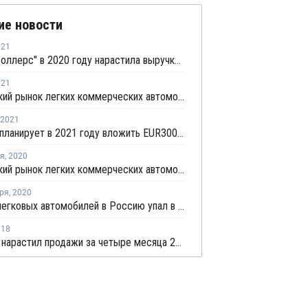
ие новости
021
Группа "Соллерс" в 2020 году нарастила выручку на 14%
021
Российский рынок легких коммерческих автомобилей в первом квартале остался на шестом месте в Европе
2021
Автотор планирует в 2021 году вложить EUR300 млн в развитие производства
ря
,
2020
Российский рынок легких коммерческих автомобилей в октябре занял шестое место в Европе
ря
,
2020
Импорт легковых автомобилей в Россию упал в январе - июле более чем на треть
018
АвтоВАЗ нарастил продажи за четыре месяца 2018 года на четверть