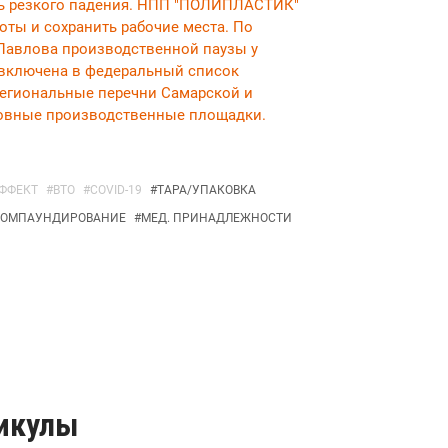
ть резкого падения. НПП "ПОЛИПЛАСТИК"
оты и сохранить рабочие места. По
Павлова производственной паузы у
 включена в федеральный список
региональные перечни Самарской и
новные производственные площадки.
ФФЕКТ
#
ВТО
#
COVID-19
#
ТАРА/УПАКОВКА
КОМПАУНДИРОВАНИЕ
#
МЕД. ПРИНАДЛЕЖНОСТИ
никулы