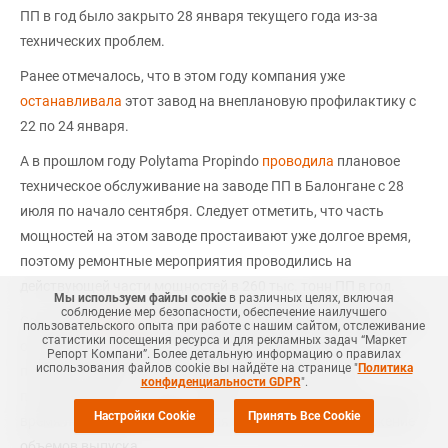
ПП в год было закрыто 28 января текущего года из-за
технических проблем.
Ранее отмечалось, что в этом году компания уже
останавливала
этот завод на внеплановую профилактику с
22 по 24 января.
А в прошлом году Polytama Propindo
проводила
плановое
техническое обслуживание на заводе ПП в Балонгане с 28
июля по начало сентября. Следует отметить, что часть
мощностей на этом заводе простаивают уже долгое время,
поэтому ремонтные мероприятия проводились на
действующей части мощностей в 260 тыс. тонн ПП в год.
Мы используем файлы cookie
в различных целях, включая
соблюдение мер безопасности, обеспечение наилучшего
Согласно
СканПласту
компании Маркет Репорт, суммарный
пользовательского опыта при работе с нашим сайтом, отслеживание
статистики посещения ресурса и для рекламных задач “Маркет
объем производства ПП в России сократился по итогам
Репорт Компани”. Более детальную информацию о правилах
использования файлов cookie вы найдёте на странице "
Политика
прошлого года на 2,2% в сравнении с аналогичным
конфиденциальности GDPR
".
показателем 2017 года и составил 1 370,5 тыс. тонн. В то же
Настройки Cookie
Принять Все Cookie
время лишь два производителя из семи показали снижение
объемов выпуска.