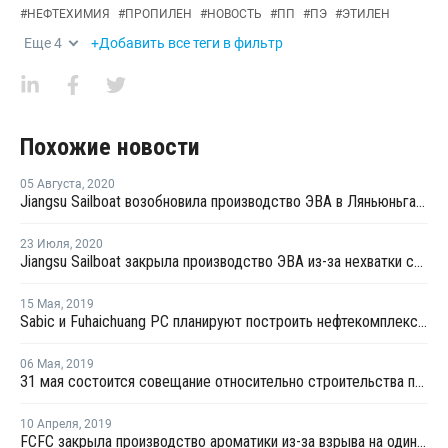
#
НЕФТЕХИМИЯ
#
ПРОПИЛЕН
#
НОВОСТЬ
#
ПП
#
ПЭ
#
ЭТИЛЕН
Еще
4
+Добавить все теги в фильтр
Похожие новости
05 Августа
,
2020
Jiangsu Sailboat возобновила производство ЭВА в Ляньюньгане
23 Июля
,
2020
Jiangsu Sailboat закрыла производство ЭВА из-за нехватки сырья
15 Мая
,
2019
Sabic и Fuhaichuang PC планируют построить нефтекомплекс в провинции Фуцзянь
06 Мая
,
2019
31 мая состоится совещание относительно строительства производства этилена на базе ГНС
10 Апреля
,
2019
FCFC закрыла производство ароматики из-за взрыва на один месяц