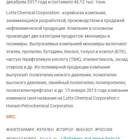
декабрем 2017 года и составило 46,12 тыс. тонн.
Lotte Chemical Corporation - корейская компания,
занимающаяся разработкой, производством и продажей
нефтехимической продукции. Компания в основном
производит две категории продуктов: мономеры и
полимеры. Выпускаемые компанией мономеры включают
этилен, пропилен, бутадиен, бензол, толуол и ксилол (БТК),
чистую терефталевую кислоту (ТФК), этиленгликоль, оксид
стирола и др. Из полимерной продукции компания
выпускает полиэтилен низкого давления, полиэтилен
высокого давления, линейный полиэтилен, полипропилен,
полиэтилентерефталат и др. 15 января 2013 года компания
изменила свое название на Lotte Chemical Corporation с
Honam Petrochemical Corporation.
MRC
#
НЕФТЕХИМИЯ
#
ЭТИЛЕН
#
СТИРОЛ
#
БЕНЗОЛ
#
РОССИЯ
Еще
6
+Добавить все теги в фильтр