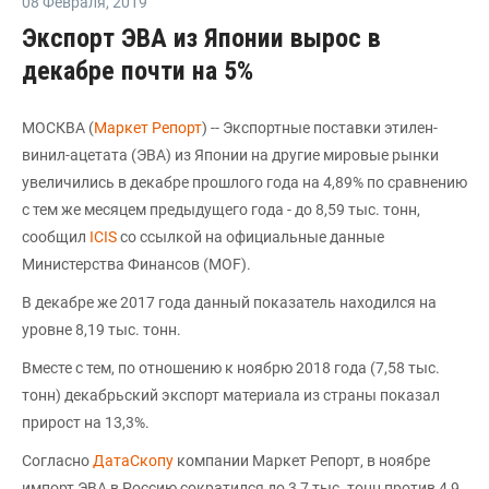
08 Февраля
,
2019
Экспорт ЭВА из Японии вырос в
декабре почти на 5%
МОСКВА (
Маркет Репорт
) -- Экспортные поставки этилен-
винил-ацетата (ЭВА) из Японии на другие мировые рынки
увеличились в декабре прошлого года на 4,89% по сравнению
с тем же месяцем предыдущего года - до 8,59 тыс. тонн,
сообщил
ICIS
со ссылкой на официальные данные
Министерства Финансов (MOF).
В декабре же 2017 года данный показатель находился на
уровне 8,19 тыс. тонн.
Вместе с тем, по отношению к ноябрю 2018 года (7,58 тыс.
тонн) декабрьский экспорт материала из страны показал
прирост на 13,3%.
Согласно
ДатаСкопу
компании Маркет Репорт, в ноябре
импорт ЭВА в Россию сократился до 3,7 тыс. тонн против 4,9