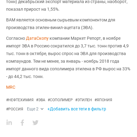
тонн) декабрьский экспорт материала из страны, наоборот,
показал прирост на 1,55%.
ВАМ является основным сырьевым компонентом для
производства этилен-винил-ацетата (ЭВА).
Согласно
ДатаСкопу
компании Маркет Репорт, в ноябре
импорт ЭВА в Россию сократился до 3,7 тыс. тонн против 4,9
тыс. тонн в октябре, вырос спрос на ЭВА для производства
компаундов. Тем не менее, за январь - ноябрь 2018 года
импорт данного вида сополимера этилена в РФ вырос на 33%
- до 44,2 тыс. тонн.
MRC
#
НЕФТЕХИМИЯ
#
ЭВА
#
СОПОЛИМЕР
#
ЭТИЛЕН
#
ЯПОНИЯ
Еще
2
+Добавить все теги в фильтр
#
РОССИЯ