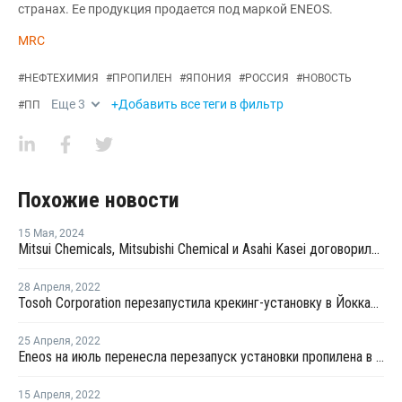
странах. Ее продукция продается под маркой ENEOS.
MRC
#
НЕФТЕХИМИЯ
#
ПРОПИЛЕН
#
ЯПОНИЯ
#
РОССИЯ
#
НОВОСТЬ
Еще
3
+Добавить все теги в фильтр
#
ПП
Похожие новости
15 Мая
,
2024
Mitsui Chemicals, Mitsubishi Chemical и Asahi Kasei договорились о декарбонизации крекинг-установок на западе Японии
28 Апреля
,
2022
Tosoh Corporation перезапустила крекинг-установку в Йоккаити после плановой профилактики
25 Апреля
,
2022
Eneos на июль перенесла перезапуск установки пропилена в Кавасаки
15 Апреля
,
2022