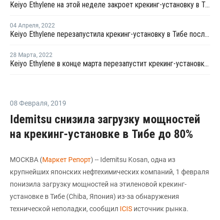
Keiyo Ethylene на этой неделе закроет крекинг-установку в Тибе на внеплановый ремонт
04 Апреля
,
2022
Keiyo Ethylene перезапустила крекинг-установку в Тибе после плановой профилактики
28 Марта
,
2022
Keiyo Ethylene в конце марта перезапустит крекинг-установку в Тибе после плановой профилактики
08 Февраля
,
2019
Idemitsu снизила загрузку мощностей
на крекинг-установке в Тибе до 80%
МОСКВА (
Маркет Репорт
) -- Idemitsu Kosan, одна из
крупнейших японских нефтехимических компаний, 1 февраля
понизила загрузку мощностей на этиленовой крекинг-
установке в Тибе (Chiba, Япония) из-за обнаружения
технической неполадки, сообщил
ICIS
источник рынка.