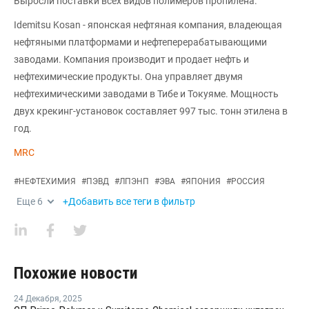
Выросли поставки всех видов полимеров пропилена.
Idemitsu Kosan - японская нефтяная компания, владеющая
нефтяными платформами и нефтеперерабатывающими
заводами. Компания производит и продает нефть и
нефтехимические продукты. Она управляет двумя
нефтехимическими заводами в Тибе и Токуяме. Мощность
двух крекинг-установок составляет 997 тыс. тонн этилена в
год.
MRC
#
НЕФТЕХИМИЯ
#
ПЭВД
#
ЛПЭНП
#
ЭВА
#
ЯПОНИЯ
#
РОССИЯ
Еще
6
+Добавить все теги в фильтр
Похожие новости
24 Декабря
,
2025