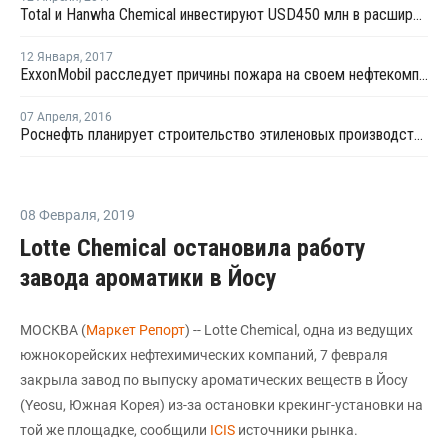
Total и Hanwha Chemical инвестируют USD450 млн в расширение производства этилена в Южной Корее
12 Января
,
2017
ExxonMobil расследует причины пожара на своем нефтекомплексе в Сингапуре
07 Апреля
,
2016
Роснефть планирует строительство этиленовых производств мощностью 6-7 млн тонн в год
08 Февраля
,
2019
Lotte Chemical остановила работу
завода ароматики в Йосу
МОСКВА (
Маркет Репорт
) -- Lotte Chemical, одна из ведущих
южнокорейских нефтехимических компаний, 7 февраля
закрыла завод по выпуску ароматических веществ в Йосу
(Yeosu, Южная Корея) из-за остановки крекинг-установки на
той же площадке, сообщили
ICIS
источники рынка.