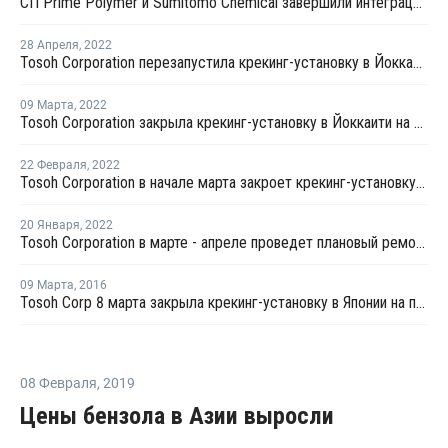
СП Prime Polymer и Sumitomo Chemical завершили интеграцию бизнеса по производству ПП и ЛПНП в Японии
28 Апреля
,
2022
Tosoh Corporation перезапустила крекинг-установку в Йоккаити после плановой профилактики
09 Марта
,
2022
Tosoh Corporation закрыла крекинг-установку в Йоккаити на плановую профилактику
22 Февраля
,
2022
Tosoh Corporation в начале марта закроет крекинг-установку в Йоккаити на плановую профилактику
20 Января
,
2022
Tosoh Corporation в марте - апреле проведет плановый ремонт на крекинг-установке в Йоккаити
09 Марта
,
2016
Tosoh Corp 8 марта закрыла крекинг-установку в Японии на профилактику
08 Февраля
,
2019
Цены бензола в Азии выросли