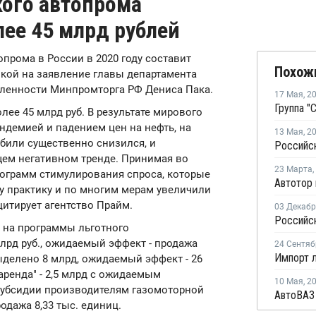
ого автопрома
лее 45 млрд рублей
топрома в России в 2020 году составит
Похож
кой на заявление главы департамента
енности Минпромторга РФ Дениса Пака.
17 Мая
,
2
лее 45 млрд руб. В результате мирового
ндемией и падением цен на нефть, на
13 Мая
,
2
били существенно снизился, и
щем негативном тренде. Принимая во
23 Марта
,
ограмм стимулирования спроса, которые
у практику и по многим мерам увеличили
цитирует агентство Прайм.
03 Декаб
, на программы льготного
лрд руб., ожидаемый эффект - продажа
24 Сентяб
ыделено 8 млрд, ожидаемый эффект - 26
аренда" - 2,5 млрд с ожидаемым
10 Мая
,
2
 субсидии производителям газомоторной
одажа 8,33 тыс. единиц.