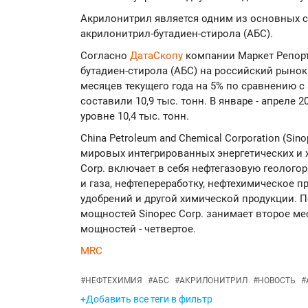
Акрилонитрил является одним из основных 
акрилонитрил-бутадиен-стирола (АБС).
Согласно
ДатаСкопу
компании Маркет Репорт
бутадиен-стирола (АБС) на российский рынок
месяцев текущего года на 5% по сравнению с
составили 10,9 тыс. тонн. В январе - апреле 2
уровне 10,4 тыс. тонн.
China Petroleum and Chemical Corporation (Si
мировых интегрированных энергетических и 
Corp. включает в себя нефтегазовую геолого
и газа, нефтепереработку, нефтехимическое 
удобрений и другой химической продукции. 
мощностей Sinopec Corp. занимает второе ме
мощностей - четвертое.
MRC
#
НЕФТЕХИМИЯ
#
АБС
#
АКРИЛОНИТРИЛ
#
НОВОСТЬ
#
+Добавить все теги в фильтр