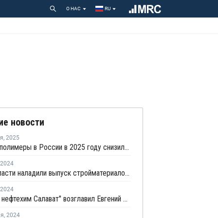
О НАС
RU
ие новости
ря
,
2025
Цены на полимеры в России в 2025 году снизились
2024
В Ленобласти наладили выпуск стройматериалов из пластиковых отходов
2024
"Газпром нефтехим Салават" возглавил Евгений Семенько
ля
,
2024