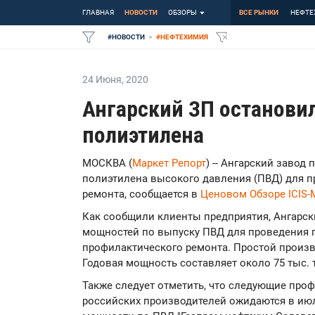
ГЛАВНАЯ
НОВОСТИ
ОБЗОРЫ
ВСЕ РЫНКИ
НЕФТЕ
#
НОВОСТИ
#
НЕФТЕХИМИЯ
24 Июня
,
2020
Ангарский ЗП останови
полиэтилена
МОСКВА (
Маркет Репорт
) -- Ангарский заво
полиэтилена высокого давления (ПВД) для 
ремонта, сообщается в
Ценовом Обзоре ICIS
Как сообщили клиенты предприятия, Ангарск
мощностей по выпуску ПВД для проведения 
профилактического ремонта. Простой произв
Годовая мощность составляет около 75 тыс. 
Также следует отметить, что следующие про
российских производителей ожидаются в июл