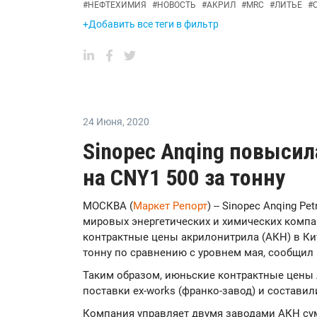
#
НЕФТЕХИМИЯ
#
НОВОСТЬ
#
АКРИЛ
#
MRC
#
ЛИТЬЕ
#
+Добавить все теги в фильтр
24 Июня
,
2020
Sinopec Anqing повыси
на CNY1 500 за тонну
МОСКВА (
Маркет Репорт
) -- Sinopec Anqing P
мировых энергетических и химических компан
контрактные цены акрилонитрила (АКН) в Кит
тонну по сравнению с уровнем мая, сообщил
Таким образом, июньские контрактные цены
поставки ex-works (франко-завод) и составили
Компания управляет двумя заводами АКН сум