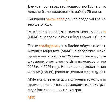
Данное производство мощностью 100 тыс. т
должно было возобновить работу 25 июня.
Компания
закрывала
данное предприятие на
текущего года.
Ранее сообщалось, что Roehm GmbH 5 июня
з
(ММА) в Весселинг (Wesseling, Германия) на 
Также
сообщалось
, что Roehm обдумывает с
метилметакрилата (ММА) на побережье Мекс
производительностью 250 тыс. тонн в год. Ож
фирменную технологию Lima на основе этиле
2023 или 2024 году. Новый завод может пот
Фортье (Fortier), расположенный к западу от
ММА используется для получения гомополим
применение - литье, формование или экстру
модифицированных полимеров.
MRC