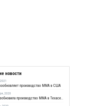
ие новости
2021
озобновляет производство ММА в США
ря
,
2020
Lucite возобновила производство ММА в Техасе после урагана "Лора"