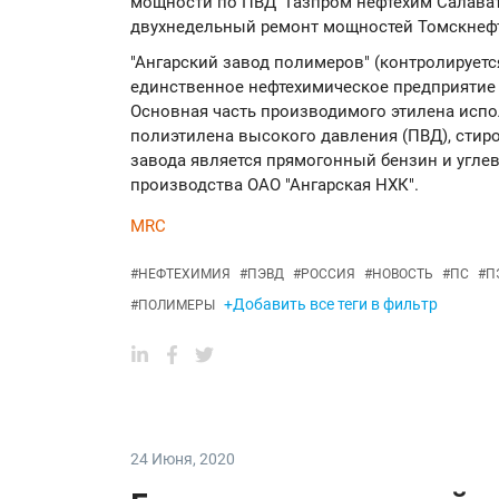
мощности по ПВД "Газпром нефтехим Салават
двухнедельный ремонт мощностей Томскнеф
"Ангарский завод полимеров" (контролируетс
единственное нефтехимическое предприятие 
Основная часть производимого этилена испо
полиэтилена высокого давления (ПВД), стиро
завода является прямогонный бензин и угле
производства ОАО "Ангарская НХК".
MRC
#
НЕФТЕХИМИЯ
#
ПЭВД
#
РОССИЯ
#
НОВОСТЬ
#
ПС
#
П
+Добавить все теги в фильтр
#
ПОЛИМЕРЫ
24 Июня
,
2020