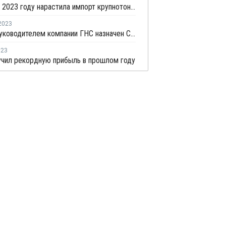
Россия в 2023 году нарастила импорт крупнотоннажных полимеров на 12%
2023
Новым руководителем компании ГНС назначен Сергей Кращук
023
учил рекордную прибыль в прошлом году