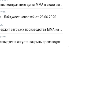
а
,
2020
Европейские контрактные цены ММА в июле выросли на EUR30 за тонну
2020
 - Дайджест новостей от 23.06.2020
020
SAMAC держит загрузку производства ММА на уровне 90%
2020
Лукойл планирует в августе закрыть производство АКН в Саратове на ремонт