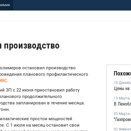
ХИМИЯ
л производство
д полимеров остановил производство
Похож
проведения планового профилактического
-MRC
.
10 Декаб
ий ЗП с 22 июня приостановил работу
планового продолжительного
13 Марта
,
одства запланирован в течение месяца.
тонн.
05 Марта
,
филактические простои мощностей
е. С 1 июля на месяц остановит свои
02 Февра