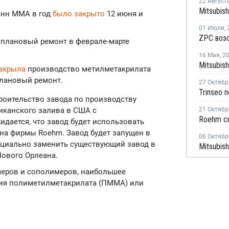
22 Август
онн ММА в год
было закрыто
12 июня и
01 Июля
,
 плановый ремонт в феврале-марте
16 Мая
,
2
акрыла
производство метилметакрилата
плановый ремонт.
27 Октябр
троительство завода по производству
иканского залива в США с
21 Октябр
идается, что завод будет использовать
на фирмы Roehm. Завод будет запущен в
06 Октябр
енциально заменить существующий завод в
 Нового Орлеана.
еров и сополимеров, наибольшее
зия полиметилметакрилата (ПММА) или