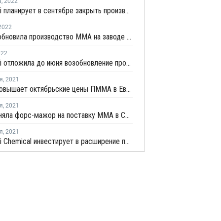
а
,
2022
Mitsubishi планирует в сентябре закрыть производство ММА в Японии на ремонт
2022
ZPC возобновила производство ММА на заводе №1 в Китае после внепланового ремонта
022
Mitsubishi отложила до июня возобновление производства ММА в Великобритании
я
,
2021
Trinseo повышает октябрьские цены ПММА в Европе
я
,
2021
Roehm сняла форс-мажор на поставку ММА в США
я
,
2021
Mitsubishi Chemical инвестирует в расширение производства полиэфирной пленки в Германии