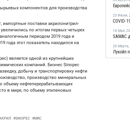
03 Август
сырьевых компонентов для производства
23 Июня
,
COVID-19
, импортные поставки акрилонитрил-
 увеличились по итогам первых четырех
18 Мая
,
2
 аналогичным периодом 2019 года и
019 года этот показатель находился на
20 Марта
,
nopec) является одной из крупнейших
химических компаний. Бизнес Sinopec
разведку, добычу и транспортировку нефти
производство, производство минеральных
По объему нефтеперерабатывающих
сто в мире, по объему этиленовых
АКРИЛ
#
SINOPEC
#
MRC