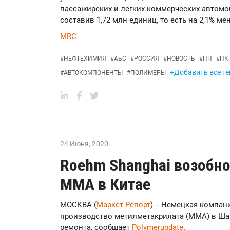
пассажирских и легких коммерческих автомо
составив 1,72 млн единиц, то есть на 2,1% ме
MRC
#
НЕФТЕХИМИЯ
#
АБС
#
РОССИЯ
#
НОВОСТЬ
#
ПП
#
ПК
+Добавить все те
#
АВТОКОМПОНЕНТЫ
#
ПОЛИМЕРЫ
24 Июня
,
2020
Roehm Shanghai возобн
ММА в Китае
МОСКВА (
Маркет Репорт
) -- Немецкая компа
производство метилметакрилата (ММА) в Шан
ремонта, сообщает
Polymerupdate
.