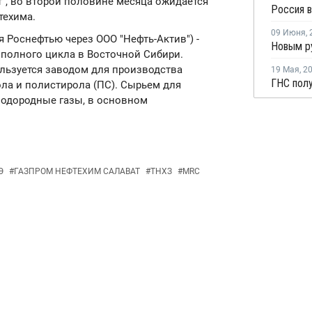
", во второй половине месяца ожидается
техима.
09 Июня
,
я Роснефтью через ООО "Нефть-Актив") -
полного цикла в Восточной Сибири.
льзуется заводом для производства
19 Мая
,
2
ГНС пол
ла и полистирола (ПС). Сырьем для
водородные газы, в основном
Э
#
ГАЗПРОМ НЕФТЕХИМ САЛАВАТ
#
ТНХЗ
#
MRC