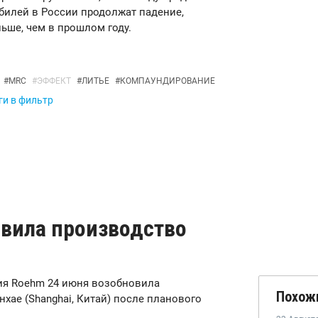
билей в России продолжат падение,
ньше, чем в прошлом году.
#
MRC
#
ЭФФЕКТ
#
ЛИТЬЕ
#
КОМПАУНДИРОВАНИЕ
ги в фильтр
овила производство
ния Roehm 24 июня возобновила
Похож
хае (Shanghai, Китай) после планового