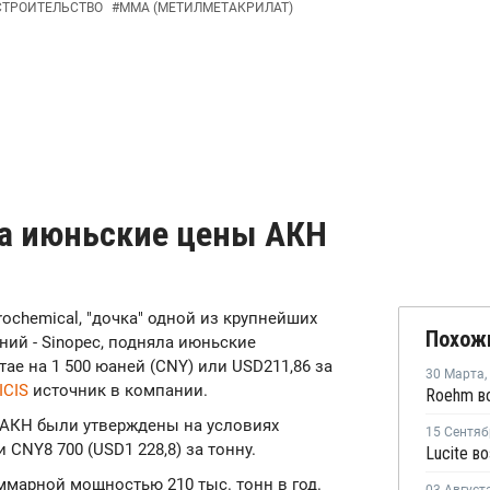
СТРОИТЕЛЬСТВО
#
ММА (МЕТИЛМЕТАКРИЛАТ)
ла июньские цены АКН
etrochemical, "дочка" одной из крупнейших
Похож
ий - Sinopec, подняла июньские
ае на 1 500 юаней (CNY) или USD211,86 за
30 Марта
,
ICIS
источник в компании.
Roehm в
 АКН были утверждены на условиях
15 Сентяб
 CNY8 700 (USD1 228,8) за тонну.
марной мощностью 210 тыс. тонн в год.