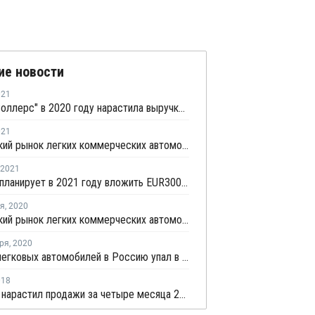
ие новости
021
Группа "Соллерс" в 2020 году нарастила выручку на 14%
021
Российский рынок легких коммерческих автомобилей в первом квартале остался на шестом месте в Европе
2021
Автотор планирует в 2021 году вложить EUR300 млн в развитие производства
ря
,
2020
Российский рынок легких коммерческих автомобилей в октябре занял шестое место в Европе
ря
,
2020
Импорт легковых автомобилей в Россию упал в январе - июле более чем на треть
018
АвтоВАЗ нарастил продажи за четыре месяца 2018 года на четверть