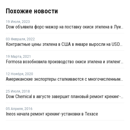
Похожие новости
19 Июля
,
2023
Dow объявила форс-мажор на поставку окиси этилена в Луизиане
03 Февраля
,
2022
Контрактные цены этилена в США в январе выросли на USD115,5 за тонну
19 Марта
,
2021
Formosa возобновила производство окиси этилена и этиленгликоля в Пойнт-Комфорт
12 Ноября
,
2020
Американские экспортеры сталкиваются с многочисленными антидемпинговыми расследованиями
25 Июля
,
2018
Dow Chemical в августе завершит плановый ремонт крекинг-установки в Баия-Бланка
05 Апреля
,
2016
Ineos начала ремонт крекинг-установки в Техасе