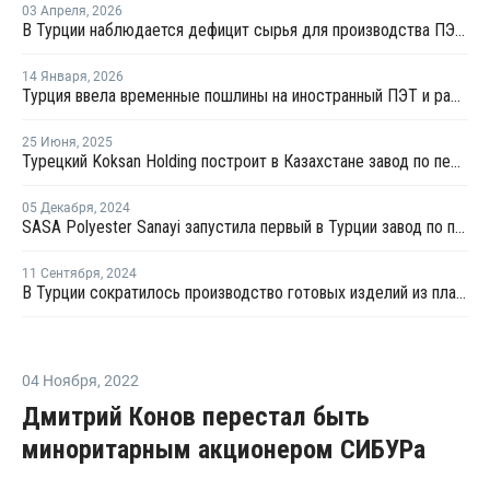
03 Апреля
,
2026
В Турции наблюдается дефицит сырья для производства ПЭТ из-за войны на Ближнем Востоке
14 Января
,
2026
Турция ввела временные пошлины на иностранный ПЭТ и расследует импорт ТФК
25 Июня
,
2025
Турецкий Koksan Holding построит в Казахстане завод по переработке пластика
05 Декабря
,
2024
SASA Polyester Sanayi запустила первый в Турции завод по производству ТФК
11 Сентября
,
2024
В Турции сократилось производство готовых изделий из пластмасс и вырос экспорт полимеров
04 Ноября
,
2022
Дмитрий Конов перестал быть
миноритарным акционером СИБУРа