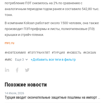
потребление ПЭТ снизилось на 2% по сравнению с
аналогичным периодом годом ранее и составило 542,80 тыс.
тонн.
В компании Koksan работает около 1500 человек, она также
производит ПЭТ-преформы и листы, полиэтиленовые (ПЭ)
крышки и стрейч-пленки.
mrc.ru
#
НЕФТЕХИМИЯ
#
ПЭТ-ГРАНУЛЯТ
#
ТУРЦИЯ
#
НОВОСТЬ
#
KOKSAN
Еще
3
+Добавить все теги в фильтр
#
MRC
Похожие новости
14 Июля
,
2026
Турция вводит окончательные защитные пошлины на импорт ПЭТ-гранулята