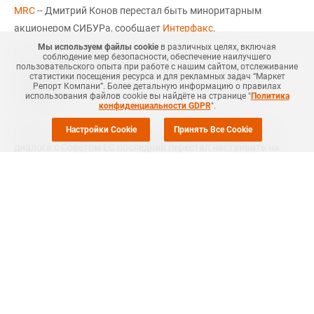
MRC
-- Дмитрий Конов перестал быть миноритарным
акционером СИБУРа, сообщает
Интерфакс
.
Мы используем файлы cookie
в различных целях, включая
Ранее Конов владел 2,59% в компании. Теперь, согласно
соблюдение мер безопасности, обеспечение наилучшего
пользовательского опыта при работе с нашим сайтом, отслеживание
заявлению Дмитрия Конова, сделанного в кулуарах
статистики посещения ресурса и для рекламных задач “Маркет
Репорт Компани”. Более детальную информацию о правилах
конференции Adipec, у него нет права на обратный выкуп
использования файлов cookie вы найдёте на странице "
Политика
этой доли.
конфиденциальности GDPR
".
Конов сообщил также, что в процессе продолжающегося
Настройки Cookie
Принять Все Cookie
диалога с Советом ЕС последний перестал настаивать на
двух из трех критериев, которыми, по мнению Совета,
обосновывалось включение Конова в санкционный список.
Так, например, теперь Конов не входит в число лиц,
"поддерживающих лиц, ответственных за принятие решений
об СВО", а также не относится к числу лиц, оказывающих
"материальную помощь правительству РФ, ответственному
за СВО".
Совет ЕС все еще считает применимым к Конову определение
одного из "ведущих бизнесменов, работающих в отрасли,