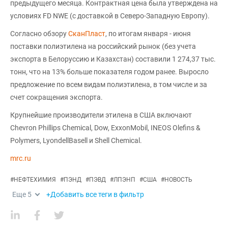
предыдущего месяца. Контрактная цена была утверждена на
условиях FD NWE (с доставкой в Северо-Западную Европу).
Согласно обзору
СканПласт
, по итогам января - июня
поставки полиэтилена на российский рынок (без учета
экспорта в Белоруссию и Казахстан) составили 1 274,37 тыс.
тонн, что на 13% больше показателя годом ранее. Выросло
предложение по всем видам полиэтилена, в том числе и за
счет сокращения экспорта.
Крупнейшие производители этилена в США включают
Chevron Phillips Chemical, Dow, ExxonMobil, INEOS Olefins &
Polymers, LyondellBasell и Shell Chemical.
mrc.ru
#
НЕФТЕХИМИЯ
#
ПЭНД
#
ПЭВД
#
ЛПЭНП
#
США
#
НОВОСТЬ
Еще
5
+Добавить все теги в фильтр