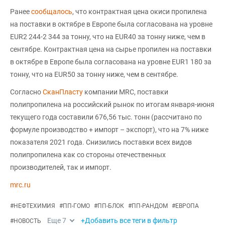
Ранее
сообщалось
, что контрактная цена окиси пропилена
на поставки в октябре в Европе была согласована на уровне
EUR2 244-2 344 за тонну, что на EUR40 за тонну ниже, чем в
сентябре. Контрактная цена на сырье пропилен на поставки
в октябре в Европе была согласована на уровне EUR1 180 за
тонну, что на EUR50 за тонну ниже, чем в сентябре.
Согласно
СканПласту
компании MRC, поставки
полипропилена на российский рынок по итогам января-июня
текущего года составили 676,56 тыс. тонн (рассчитано по
формуле производство + импорт – экспорт), что на 7% ниже
показателя 2021 года. Снизились поставки всех видов
полипропилена как со стороны отечественных
производителей, так и импорт.
mrc.ru
#
НЕФТЕХИМИЯ
#
ПП-ГОМО
#
ПП-БЛОК
#
ПП-РАНДОМ
#
ЕВРОПА
Еще
7
+Добавить все теги в фильтр
#
НОВОСТЬ