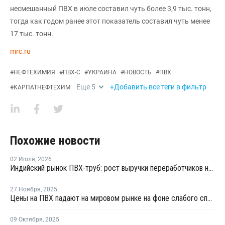
несмешанный ПВХ в июле составил чуть более 3,9 тыс. тонн,
тогда как годом ранее этот показатель составил чуть менее
17 тыс. тонн.
mrc.ru
#
НЕФТЕХИМИЯ
#
ПВХ-С
#
УКРАИНА
#
НОВОСТЬ
#
ПВХ
Еще
5
+Добавить все теги в фильтр
#
КАРПАТНЕФТЕХИМ
Похожие новости
02 Июля
,
2026
Индийский рынок ПВХ-труб: рост выручки переработчиков на фоне высоких цен на смолу
27 Ноября
,
2025
Цены на ПВХ падают на мировом рынке на фоне слабого спроса и высокого давления на рынки
09 Октября
,
2025