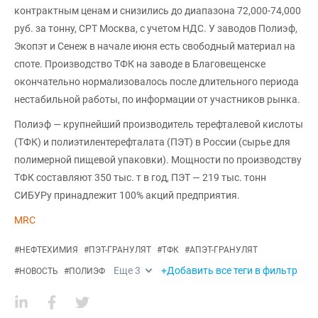
контрактным ценам и снизились до диапазона 72,000-74,000
руб. за тонну, CPT Москва, с учетом НДС. У заводов Полиэф,
Экопэт и Сенеж в начале июня есть свободный материал на
споте. Производство ТФК на заводе в Благовещенске
окончательно нормализовалось после длительного периода
нестабильной работы, по информации от участников рынка.
Полиэф — крупнейший производитель терефталевой кислоты
(ТФК) и полиэтилентерефталата (ПЭТ) в России (сырье для
полимерной пищевой упаковки). Мощности по производству
ТФК составляют 350 тыс. т в год, ПЭТ — 219 тыс. тонн
СИБУРу принадлежит 100% акций предприятия.
MRC
#
НЕФТЕХИМИЯ
#
ПЭТ-ГРАНУЛЯТ
#
ТФК
#
АПЭТ-ГРАНУЛЯТ
Еще
3
+Добавить все теги в фильтр
#
НОВОСТЬ
#
ПОЛИЭФ