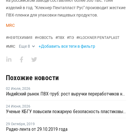
на российском заводе составляют более 300 тыс. тонн
изделий в год. "Клекнер Пентапласт Рус" производит жесткие
ПВХ-пленки для упаковки пищевых продуктов.
MRC
#
НЕФТЕХИМИЯ
#
НОВОСТЬ
#
ПВХ
#
ПЭ
#
KLOCKNER PENTAPLAST
Еще
8
+Добавить все теги в фильтр
#
MRC
Похожие новости
02 Июля
,
2026
Индийский рынок ПВХ-труб: рост выручки переработчиков на фоне высоких цен на смолу
24 Июня
,
2026
Ученые КБГУ повысили пожарную безопасность пластиковых стройматериалов
29 Октября
,
2019
Радио-лента от 29.10.2019 года