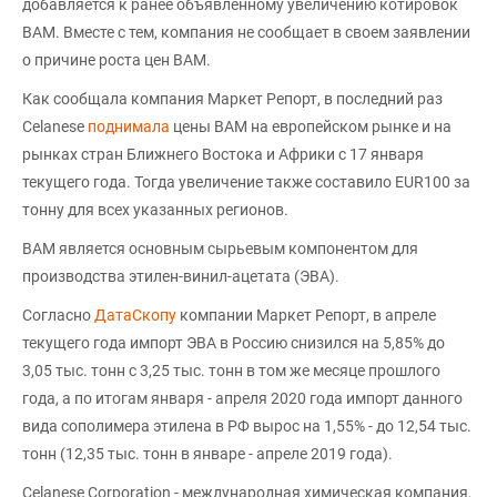
добавляется к ранее объявленному увеличению котировок
ВАМ. Вместе с тем, компания не сообщает в своем заявлении
о причине роста цен ВАМ.
Как сообщала компания Маркет Репорт, в последний раз
Celanese
поднимала
цены ВАМ на европейском рынке и на
рынках стран Ближнего Востока и Африки с 17 января
текущего года. Тогда увеличение также составило EUR100 за
тонну для всех указанных регионов.
ВАМ является основным сырьевым компонентом для
производства этилен-винил-ацетата (ЭВА).
Согласно
ДатаСкопу
компании Маркет Репорт, в апреле
текущего года импорт ЭВА в Россию снизился на 5,85% до
3,05 тыс. тонн с 3,25 тыс. тонн в том же месяце прошлого
года, а по итогам января - апреля 2020 года импорт данного
вида сополимера этилена в РФ вырос на 1,55% - до 12,54 тыс.
тонн (12,35 тыс. тонн в январе - апреле 2019 года).
Celanese Corporation - международная химическая компания,