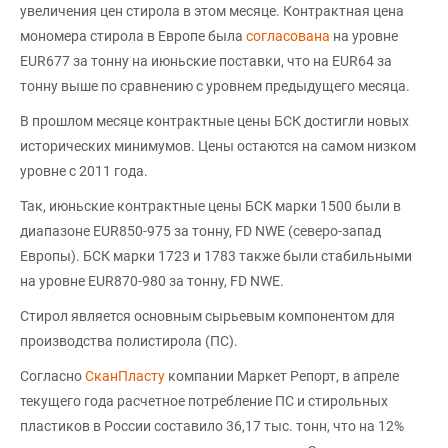
увеличения цен стирола в этом месяце. Контрактная цена
мономера стирола в Европе была
согласована
на уровне
EUR677 за тонну на июньские поставки, что на EUR64 за
тонну выше по сравнению с уровнем предыдущего месяца.
В прошлом месяце контрактные цены БСК достигли новых
исторических минимумов. Цены остаются на самом низком
уровне с 2011 года.
Так, июньские контрактные цены БСК марки 1500 были в
диапазоне EUR850-975 за тонну, FD NWE (северо-запад
Европы). БСК марки 1723 и 1783 также были стабильными
на уровне EUR870-980 за тонну, FD NWE.
Стирол является основным сырьевым компонентом для
производства полистирола (ПС).
Согласно
СканПласту
компании Маркет Репорт, в апреле
текущего года расчетное потребление ПС и стирольных
пластиков в России составило 36,17 тыс. тонн, что на 12%