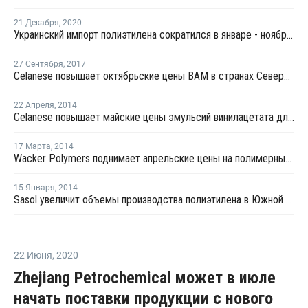
21 Декабря
,
2020
Украинский импорт полиэтилена сократился в январе - ноябре на 1%
27 Сентября
,
2017
Celanese повышает октябрьские цены ВАМ в странах Северной и Южной Америки
22 Апреля
,
2014
Celanese повышает майские цены эмульсий винилацетата для стран Европы, Ближнего Востока и Африки
17 Марта
,
2014
Wacker Polymers поднимает апрельские цены на полимерные дисперсии в Европе, Азии и Африке
15 Января
,
2014
Sasol увеличит объемы производства полиэтилена в Южной Африке
22 Июня
,
2020
Zhejiang Petrochemical может в июле
начать поставки продукции с нового