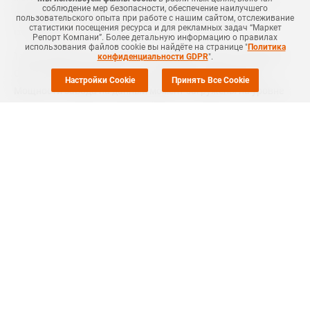
соблюдение мер безопасности, обеспечение наилучшего
(USD70,7) за тонну на фоне снижения спотовых цен,
пользовательского опыта при работе с нашим сайтом, отслеживание
статистики посещения ресурса и для рекламных задач “Маркет
сообщает
ICIS
.
Репорт Компани”. Более детальную информацию о правилах
использования файлов cookie вы найдёте на странице "
Политика
Таким образом, цены ММА от компании теперь составляют
конфиденциальности GDPR
".
CNY13 500 (USD1 906) за тонну, EXW Восточный Китай.
Настройки Cookie
Принять Все Cookie
Мощности завода на данный момент загружены на уровне
90%.
Ранее
сообщалось
, что в марте Dongming Huayi Yuhuang New
Material закрывала производство метилметакрилата (ММА)
в провинции Шаньдун (Shandong, Китай).
ММА используется для получения гомополимеров и
сополимеров. Чаще всего применяется для литья,
формования, экструзии полиметилметакрилата (ПММА) или
модифицированных полимеров.
MRC
#
НЕФТЕХИМИЯ
#
НОВОСТЬ
#
АКРИЛ
#
MRC