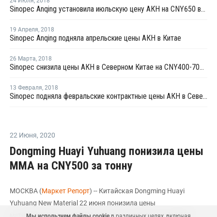
24 Июля
,
2018
Sinopec Anqing установила июльскую цену АКН на CNY650 выше уровня цен в июне
19 Апреля
,
2018
Sinopec Anqing подняла апрельские цены АКН в Китае
26 Марта
,
2018
Sinopec снизила цены АКН в Северном Китае на CNY400-700 за тонну
13 Февраля
,
2018
Sinopec подняла февральские контрактные цены АКН в Северном Китае
22 Июня
,
2020
Dongming Huayi Yuhuang понизила цены
ММА на CNY500 за тонну
МОСКВА (
Маркет Репорт
) -- Китайская Dongming Huayi
Yuhuang New Material 22 июня понизила цены
метилметакрилата (ММА) в Восточном Китае на CNY500
Мы используем файлы cookie
в различных целях, включая