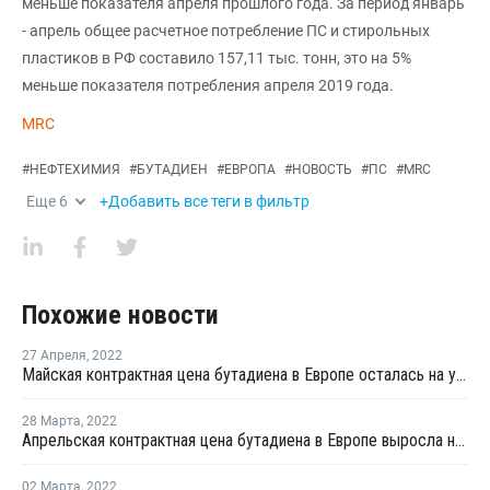
меньше показателя апреля прошлого года. За период январь
- апрель общее расчетное потребление ПС и стирольных
пластиков в РФ составило 157,11 тыс. тонн, это на 5%
меньше показателя потребления апреля 2019 года.
MRC
#
НЕФТЕХИМИЯ
#
БУТАДИЕН
#
ЕВРОПА
#
НОВОСТЬ
#
ПС
#
MRC
Еще
6
+Добавить все теги в фильтр
Похожие новости
27 Апреля
,
2022
Майская контрактная цена бутадиена в Европе осталась на уровне апреля
28 Марта
,
2022
Апрельская контрактная цена бутадиена в Европе выросла на EUR200 за тонну
02 Марта
,
2022