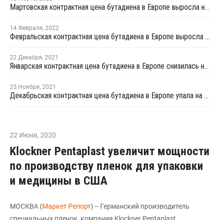
Мартовская контрактная цена бутадиена в Европе выросла на EUR100 за тонну
14 Февраля
,
2022
Февральская контрактная цена бутадиена в Европе выросла на EUR50 за тонну
22 Декабря
,
2021
Январская контрактная цена бутадиена в Европе снизилась на EUR50 за тонну
25 Ноября
,
2021
Декабрьская контрактная цена бутадиена в Европе упала на EUR150 за тонну
22 Июня
,
2020
Klockner Pentaplast увеличит мощности
по производству пленок для упаковки
и медицины в США
МОСКВА (
Маркет Репорт
) -- Германский производитель
специальных пленок, компания Klockner Pentaplast