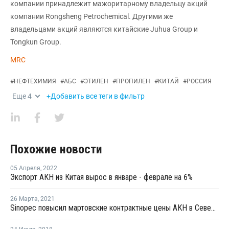
компании принадлежит мажоритарному владельцу акций
компании Rongsheng Petrochemical. Другими же
владельцами акций являются китайские Juhua Group и
Tongkun Group.
MRC
#
НЕФТЕХИМИЯ
#
АБС
#
ЭТИЛЕН
#
ПРОПИЛЕН
#
КИТАЙ
#
РОССИЯ
Еще
4
+Добавить все теги в фильтр
Похожие новости
05 Апреля
,
2022
Экспорт АКН из Китая вырос в январе - феврале на 6%
26 Марта
,
2021
Sinopec повысил мартовские контрактные цены АКН в Северном Китае на CNY3 600 за тонну