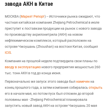
завода АКН в Китае
МОСКВА (
Маркет Репорт
) -- Источники рынка ожидают, что
частная китайская компания Zhejiang Petrochemical в июле
приступит к поставкам продукции на рынок с нового завода
по производству акрилонитрила (АКН) на новом
нефтехимическом комплексе, который расположен на
острове Чжоушань (Zhoushan) на востоке Китая, сообщил
ICIS
.
Компания на прошлой неделе подтвердила свои планы по
вводу в эксплуатацию
нового предприятия мощностью 260
тыс. тонн АКН в год до конца июня.
Первоначально же запуск этого завода был
намечен
на
конец прошлого года, а затем компания собиралась
открыть
его в начале мая, но потом пуск был отложен до второй
половины мая - Zhejiang Petrochemical планировала
запустить новый завод АКН на острове Чжоушань 20 мая