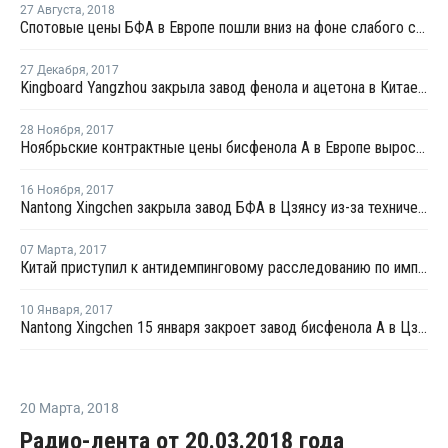
27 Августа
,
2018
Спотовые цены БФА в Европе пошли вниз на фоне слабого спроса
27 Декабря
,
2017
Kingboard Yangzhou закрыла завод фенола и ацетона в Китае из-за технических проблем
28 Ноября
,
2017
Ноябрьские контрактные цены бисфенола А в Европе выросли на EUR10 за тонну
16 Ноября
,
2017
Nantong Xingchen закрыла завод БФА в Цзянсу из-за технических проблем
07 Марта
,
2017
Китай приступил к антидемпинговому расследованию по импорту бисфенола А из Таиланда
10 Января
,
2017
Nantong Xingchen 15 января закроет завод бисфенола А в Цзянсу на ремонт
20 Марта
,
2018
Радио-лента от 20.03.2018 года