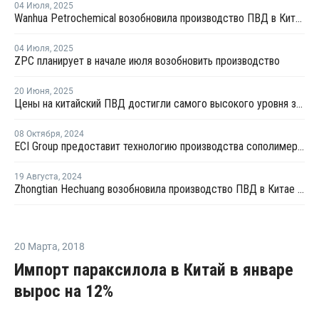
04 Июля
,
2025
Wanhua Petrochemical возобновила производство ПВД в Китае
04 Июля
,
2025
ZPC планирует в начале июля возобновить производство
20 Июня
,
2025
Цены на китайский ПВД достигли самого высокого уровня за восемь месяцев из-за ирано-израильского конфликта
08 Октября
,
2024
ECI Group предоставит технологию производства сополимеров для китайской Shaanxi Yanchang
19 Августа
,
2024
Zhongtian Hechuang возобновила производство ПВД в Китае после профилактики
20 Марта
,
2018
Импорт параксилола в Китай в январе
вырос на 12%