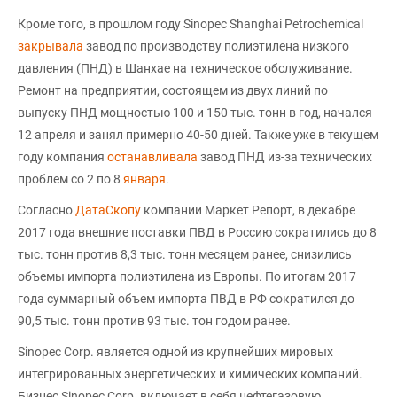
Кроме того, в прошлом году Sinopec Shanghai Petrochemical
закрывала
завод по производству полиэтилена низкого
давления (ПНД) в Шанхае на техническое обслуживание.
Ремонт на предприятии, состоящем из двух линий по
выпуску ПНД мощностью 100 и 150 тыс. тонн в год, начался
12 апреля и занял примерно 40-50 дней. Также уже в текущем
году компания
останавливала
завод ПНД из-за технических
проблем со 2 по 8
января
.
Согласно
ДатаСкопу
компании Маркет Репорт, в декабре
2017 года внешние поставки ПВД в Россию сократились до 8
тыс. тонн против 8,3 тыс. тонн месяцем ранее, снизились
объемы импорта полиэтилена из Европы. По итогам 2017
года суммарный объем импорта ПВД в РФ сократился до
90,5 тыс. тонн против 93 тыс. тон годом ранее.
Sinopec Corp. является одной из крупнейших мировых
интегрированных энергетических и химических компаний.
Бизнес Sinopec Corp. включает в себя нефтегазовую