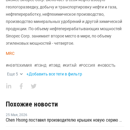
геологоразведку, добычу и транспортировку нефти и газа,
нефтепереработку, нефтехимическое производство,
производство минеральных удобрений и другой химической
продукции. По объему нефтеперерабатывающих мощностей
Sinopec Corp. занимает второе место в мире, по объему
этиленовых мощностей - четвертое.
MRC
#
НЕФТЕХИМИЯ
#
ПЭНД
#
ПЭВД
#
КИТАЙ
#
РОССИЯ
#
НОВОСТЬ
Еще
5
+Добавить все теги в фильтр
Похожие новости
25 Мая
,
2026
Chen Hsong поставил производителю крышек новую серию двухкомпонентных ТПА