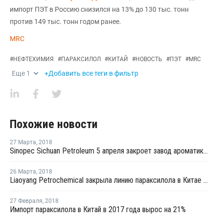
импорт ПЭТ в Россию снизился на 13% до 130 тыс. тонн
против 149 тыс. тонн годом ранее.
MRC
#
НЕФТЕХИМИЯ
#
ПАРАКСИЛОЛ
#
КИТАЙ
#
НОВОСТЬ
#
ПЭТ
#
MRC
Еще
1
+Добавить все теги в фильтр
Похожие новости
27 Марта
,
2018
Sinopec Sichuan Petroleum 5 апреля закроет завод ароматики в Китае на плановый ремонт
26 Марта
,
2018
Liaoyang Petrochemical закрыла линию параксилола в Китае на профилактику
27 Февраля
,
2018
Импорт параксилола в Китай в 2017 года вырос на 21%