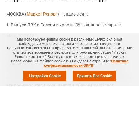
МОСКВА (
Маркет Репорт
) -- радио-лента
1. Выпуск ПВХ в России вырос на 9% в январе - феврале
Март 20/2018
Мы используем файлы cookie
в различных целях, включая
соблюдение мер безопасности, обеспечение наилучшего
МОСКВА (Маркет Репорт) -- По итогам первых двух месяцев
пользовательского опыта при работе с нашим сайтом, отслеживание
статистики посещения ресурса и для рекламных задач “Маркет
текущего года суммарный объем производства
Репорт Компани”. Более детальную информацию о правилах
использования файлов cookie вы найдёте на странице "
Политика
несмешанного поливинилхлорида (ПВХ) в России вырос на
конфиденциальности GDPR
".
9% в сравнении с аналогичным показателем 2017 года и
Настройки Cookie
Принять Все Cookie
составил около 165,2 тыс. тонн. Нарастили объемы выпуска
все производители, сообщается в обзоре СканПласт
компании Маркет Репорт. В феврале некоторые российские
производители пошли на сокращение загрузки мощностей в
условиях низкого спроса на ПВХ со стороны внутреннего
рынка, итоговый показатель выпуска несмешанного ПВХ
составил 75,4 тыс. тонн против 89,8 тыс. тонн месяцем ранее.
В целом, по итогам января – февраля 2016 года суммарный