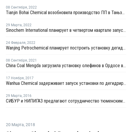
08 Сентября
,
2022
Tianjin Bohai Chemical возобновила производство ПП в Таньзине
29 Марта
,
2022
Sinochem International планирует в четвертом квартале запустить установка по дегидрированию пропана в Китае
24 Февраля
,
2022
Wanjing Petrochemical планирует построить установку дегидрирования пропана в Китае
08 Сентября
,
2021
China Coal Mengda загрузила установку олефинов в Ордосе в штатном режиме после перезапуска
17 Ноября
,
2017
Wanhua Chemical задерживает запуск установки по дегидрированию пропана в Китае
29 Марта
,
2016
СИБУР и НИПИГАЗ предлагают сотрудничество тюменским предприятиям
20 Марта
,
2018