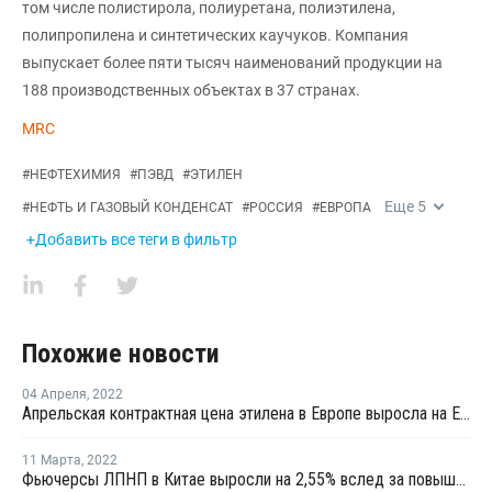
том числе полистирола, полиуретана, полиэтилена,
полипропилена и синтетических каучуков. Компания
выпускает более пяти тысяч наименований продукции на
188 производственных объектах в 37 странах.
MRC
#
НЕФТЕХИМИЯ
#
ПЭВД
#
ЭТИЛЕН
Еще
5
#
НЕФТЬ И ГАЗОВЫЙ КОНДЕНСАТ
#
РОССИЯ
#
ЕВРОПА
+Добавить все теги в фильтр
Похожие новости
04 Апреля
,
2022
Апрельская контрактная цена этилена в Европе выросла на EUR230 за тонну
11 Марта
,
2022
Фьючерсы ЛПНП в Китае выросли на 2,55% вслед за повышением котировок сырой нефти