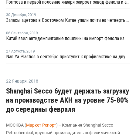
Formosa в первой половине января закроет завод фенола и ацетона в Нинбо на плановую профилактику
30 Декабря
,
2019
Запасы ацетона в Восточном Китае упали почти на четверть в конце декабря
06 Сентября
,
2019
Китай ввел антидемпинговые пошлины на импорт фенола из ряда стран
27 Августа
,
2019
Nan Ya Plastics в сентябре приступит к профилактике на двух линиях БФА в Майлиао
22 Января
,
2018
Shanghai Secco будет держать загрузку
на производстве АКН на уровне 75-80%
до середины февраля
МОСКВА (
Маркет Репорт
) -- Компания Shanghai Secco
Petrochemical, крупный производитель нефтехимической