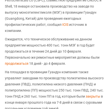
Petrochemicals Co (CSPC), совместное предприятие CNOOC и
Shell, 18 января остановила производство на заводе по
выпуску моноэтиленгликоля (МЭГ) в провинции Гуандун
(Guangdong, Китай) для проведения ежегодных
профилактических работ, сообщил
ICIS
источник в
компании.
Ожидается, что техническое обслуживание на данном
предприятии мощностью 400 тыс. тонн МЭГ в год будет
продолжаться в течение 24 дней до 10 февраля.
Первоначально же ремонтные мероприятия должны были
продолжаться
18 дней - до 4 февраля.
На площадке в провинции Гуандун компания также
управляет заводами по производству полиэтилена высокого
давления (ПВД), полиэтилена низкого давления (ПНД) и
полипропилена (ПП) мощностью 250 тыс. тонн ПВД, 240 тыс.
тонн ПНД и 260 тыс. тонн ПП в год, которые были
закрыты
в
конце января прошлого года на 7-8 дней в связи с суровыми
погодными условиями той зимой.