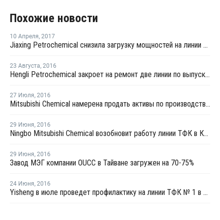
Похожие новости
10 Апреля
,
2017
Jiaxing Petrochemical снизила загрузку мощностей на линии ТФК № 1 в Китае до 50%
23 Августа
,
2016
Hengli Petrochemical закроет на ремонт две линии по выпуску ТФК в сентябре-октябре
27 Июля
,
2016
Mitsubishi Chemical намерена продать активы по производству ТФК в Китае и Индии
29 Июня
,
2016
Ningbo Mitsubishi Chemical возобновит работу линии ТФК в Китае через 7-10 дней
29 Июня
,
2016
Завод МЭГ компании OUCC в Тайване загружен на 70-75%
24 Июня
,
2016
Yisheng в июле проведет профилактику на линии ТФК № 1 в Даляне