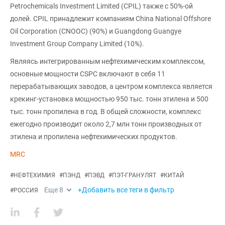
Petrochemicals Investment Limited (CPIL) также с 50%-ой
долей. CPIL принадлежит компаниям China National Offshore
Oil Corporation (CNOOC) (90%) и Guangdong Guangye
Investment Group Company Limited (10%).
Являясь интегрированным нефтехимическим комплексом,
основные мощности CSPC включают в себя 11
перерабатывающих заводов, а центром комплекса является
крекинг-установка мощностью 950 тыс. тонн этилена и 500
тыс. тонн пропилена в год. В общей сложности, комплекс
ежегодно производит около 2,7 млн тонн производных от
этилена и пропилена нефтехимических продуктов.
MRC
#
НЕФТЕХИМИЯ
#
ПЭНД
#
ПЭВД
#
ПЭТ-ГРАНУЛЯТ
#
КИТАЙ
Еще
8
+Добавить все теги в фильтр
#
РОССИЯ