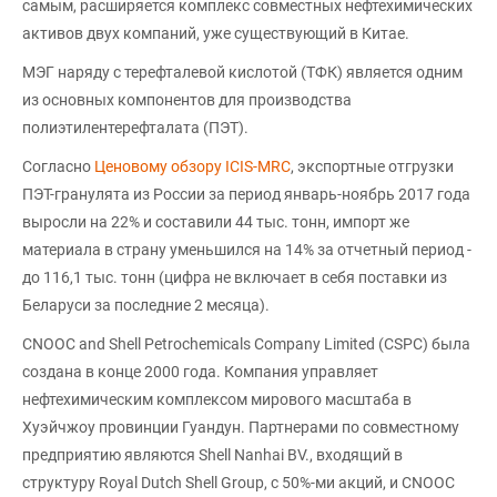
самым, расширяется комплекс совместных нефтехимических
активов двух компаний, уже существующий в Китае.
МЭГ наряду с терефталевой кислотой (ТФК) является одним
из основных компонентов для производства
полиэтилентерефталата (ПЭТ).
Согласно
Ценовому обзору ICIS-MRC
, экспортные отгрузки
ПЭТ-гранулята из России за период январь-ноябрь 2017 года
выросли на 22% и составили 44 тыс. тонн, импорт же
материала в страну уменьшился на 14% за отчетный период -
до 116,1 тыс. тонн (цифра не включает в себя поставки из
Беларуси за последние 2 месяца).
CNOOC and Shell Petrochemicals Company Limited (CSPC) была
создана в конце 2000 года. Компания управляет
нефтехимическим комплексом мирового масштаба в
Хуэйчжоу провинции Гуандун. Партнерами по совместному
предприятию являются Shell Nanhai BV., входящий в
структуру Royal Dutch Shell Group, с 50%-ми акций, и CNOOC