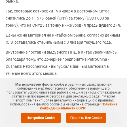
рынка.
Так, спотовые котировки 19 января в Восточном Китае
снизились до 11 575 юаней (CNY) за тонну (USD1 803 за
тонну), что на CNY25 за тонну ниже уровня предыдущего дня.
Цены же на материал на китайском рынке, согласно данным
ICIS, оставались стабильными с 3 января текущего года.
Внутренние поставки выдувного ПНД в Китае увеличились
благодаря тому, что дочернее предприятие PetroChina -
Dushanzi Petrochemical - выпускала данный материал в
течение всего этого месяца.
Кроме того, на китайском спотовом рынке наблюдалось
Мы используем файлы cookie
в различных целях, включая
соблюдение мер безопасности, обеспечение наилучшего
достаточное предложение выдувных марок ПНД,
пользовательского опыта при работе с нашим сайтом, отслеживание
статистики посещения ресурса и для рекламных задач “Маркет
произведенного из угля, вынуждая производителей
Репорт Компани”. Более детальную информацию о правилах
понижать свои ценовые котировки, сказал один трейдер.
использования файлов cookie вы найдёте на странице "
Политика
конфиденциальности GDPR
".
В частности, PetroChina теперь предлагает выдувной ПНД на
Настройки Cookie
Принять Все Cookie
востоке Китая на уровне CNY11 600 (USD1 807) за тонну, EXW