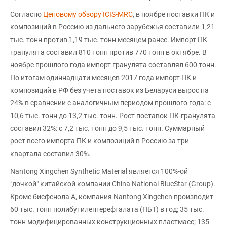
Согласно
Ценовому обзору ICIS-MRC
, в ноябре поставки ПК и
композиций в Россию из дальнего зарубежья составили 1,21
тыс. тонн против 1,19 тыс. тонн месяцем ранее. Импорт ПК-
гранулята составил 810 тонн против 770 тонн в октябре. В
ноябре прошлого года импорт гранулята составлял 600 тонн.
По итогам одиннадцати месяцев 2017 года импорт ПК и
композиций в РФ без учета поставок из Беларуси вырос на
24% в сравнении с аналогичным периодом прошлого года: с
10,6 тыс. тонн до 13,2 тыс. тонн. Рост поставок ПК-гранулята
составил 32%: с 7,2 тыс. тонн до 9,5 тыс. тонн. Суммарный
рост всего импорта ПК и композиций в Россию за три
квартала составил 30%.
Nantong Xingchen Synthetic Material является 100%-ой
"дочкой" китайской компании China National BlueStar (Group).
Кроме бисфенола А, компания Nantong Xingchen производит
60 тыс. тонн полибутилентерефталата (ПБТ) в год; 35 тыс.
тонн модифицированных конструкционных пластмасс; 135