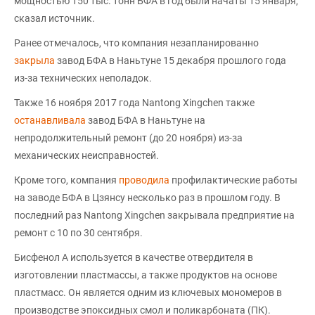
мощностью 150 тыс. тонн БФА в год были начаты 15 января,
сказал источник.
Ранее отмечалось, что компания незапланированно
закрыла
завод БФА в Наньтуне 15 декабря прошлого года
из-за технических неполадок.
Также 16 ноября 2017 года Nantong Xingchen также
останавливала
завод БФА в Наньтуне на
непродолжительный ремонт (до 20 ноября) из-за
механических неисправностей.
Кроме того, компания
проводила
профилактические работы
на заводе БФА в Цзянсу несколько раз в прошлом году. В
последний раз Nantong Xingchen закрывала предприятие на
ремонт с 10 по 30 сентября.
Бисфенол А используется в качестве отвердителя в
изготовлении пластмассы, а также продуктов на основе
пластмасс. Он является одним из ключевых мономеров в
производстве эпоксидных смол и поликарбоната (ПК).