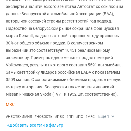
эксперты аналитического агентства Автостат со ссылкой на
данные Белорусской автомобильной ассоциации (БАА),
авторынок соседней страны растет третий год подряд.
Лидерство на белорусском рынке сохранила французская
марка Renault, на долю которой в прошлом году пришлось
30% от общего объема продаж. В количественном
выражении это соответствует 10451 реализованному
экземпляру. Примерно вдвое меньше продал немецкий
Volkswagen, результат которого составил 5591 автомобиль.
Замыкает тройку лидеров российская LADA с показателем
3509 машин. С сопоставимыми объемами продаж в первую
пятерку авторынка Белоруссии также попали японский
Nissan и чешская Skoda (1971 и 1952 шт. соответственно).
MRC
Еще
1
#
НЕФТЕХИМИЯ
#
НОВОСТЬ
#
ПВХ
#
ПП
#
ПС
#
MRC
+Добавить все теги в фильтр