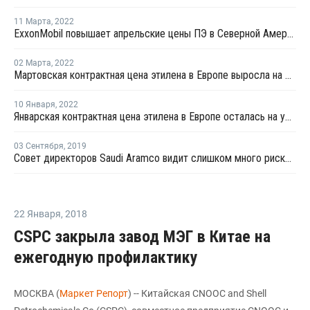
11 Марта
,
2022
ExxonMobil повышает апрельские цены ПЭ в Северной Америке
02 Марта
,
2022
Мартовская контрактная цена этилена в Европе выросла на EUR95 за тонну
10 Января
,
2022
Январская контрактная цена этилена в Европе осталась на уровне декабря
03 Сентября
,
2019
Совет директоров Saudi Aramco видит слишком много рисков для IPO в Нью-Йорке
22 Января
,
2018
CSPC закрыла завод МЭГ в Китае на
ежегодную профилактику
МОСКВА (
Маркет Репорт
) -- Китайская CNOOC and Shell