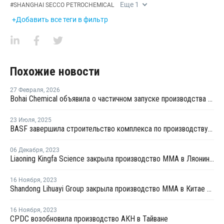
Еще
1
#
SHANGHAI SECCO PETROCHEMICAL
+Добавить все теги в фильтр
Похожие новости
27 Февраля
,
2026
Bohai Chemical объявила о частичном запуске производства акрилатов и суперабсорбирующих полимеров
23 Июля
,
2025
BASF завершила строительство комплекса по производству акриловых продуктов в Китае
06 Декабря
,
2023
Liaoning Kingfa Science закрыла производство ММА в Ляонине на ремонт
16 Ноября
,
2023
Shandong Lihuayi Group закрыла производство ММА в Китае на ремонт
16 Ноября
,
2023
CPDC возобновила производство АКН в Тайване