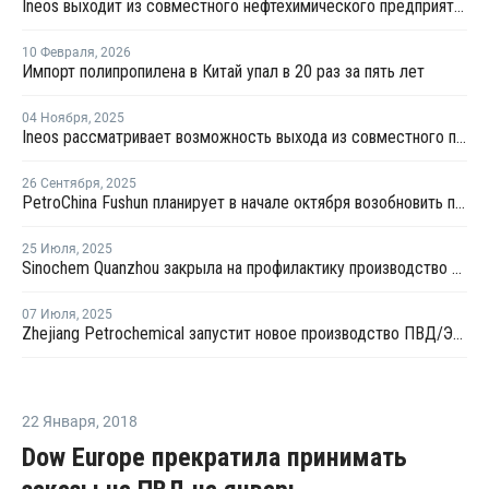
Ineos выходит из совместного нефтехимического предприятия с Sinopec
10 Февраля
,
2026
Импорт полипропилена в Китай упал в 20 раз за пять лет
04 Ноября
,
2025
Ineos рассматривает возможность выхода из совместного предприятия Sinopec Petchems
26 Сентября
,
2025
PetroChina Fushun планирует в начале октября возобновить производство ПНД в Фушуне
25 Июля
,
2025
Sinochem Quanzhou закрыла на профилактику производство ПНД в провинции Фуцзянь
07 Июля
,
2025
Zhejiang Petrochemical запустит новое производство ПВД/ЭВА в первом квартале 2026 года
22 Января
,
2018
Dow Europe прекратила принимать