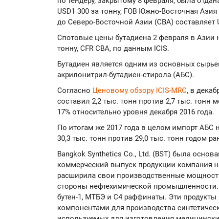
по тендеру, закрытому 8 февраля, была отда
USD1 300 за тонну, FOB Южно-Восточная Азия
до Северо-Восточной Азии (СВА) составляет 
Спотовые цены бутадиена 2 февраля в Азии н
тонну, CFR СВА, по данным ICIS.
Бутадиен является одним из основных сырь
акрилонитрил-бутадиен-стирола (АБС).
Согласно
Ценовому обзору ICIS-MRC
, в дека
составил 2,2 тыс. тонн против 2,7 тыс. тонн
17% относительно уровня декабря 2016 года.
По итогам же 2017 года в целом импорт АБС 
30,3 тыс. тонн против 29,0 тыс. тонн годом ра
Bangkok Synthetics Co., Ltd. (BST) была основа
коммерческий выпуск продукции компания нач
расширила свои производственные мощности
стороны нефтехимической промышленности. 
бутен-1, МТБЭ и С4 раффинаты. Эти продук
компонентами для производства синтетическ
используемых для изготовления медицинских