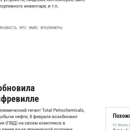
ортивного инвентаря, и т.п.
#
НОВОСТЬ
#
ПС
#
MRC
#
ПОЛИМЕРЫ
зобновила
нфревилле
ехимический гигант Total Petrochemicals,
Похож
добычи нефти, 8 февраля возобновил
я (ПВД) на своем комплексе в
01 Июня
,
го ранее из-за технической поломки