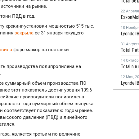
источники на рынке.
22 Апреля
тонн ПВД в год.
ту крекинг-установки мощностью 515 тыс.
18 Ноябр
омпания
закрыла
ее 31 января текущего
31 Август
явила
форс-мажор на поставки
14 Октябр
сть производства полипропилена на
.
12 Мая
,
2
бре суммарный объем производства ПЭ
анее этот показатель достиг уровня 139,6
оссийские производители полиэтилена
 прошлого года суммарный объем выпуска
ки соответствует показателю годом ранее.
высокого давления (ПВД) и линейного
атился.
 газа, является третьим по величине