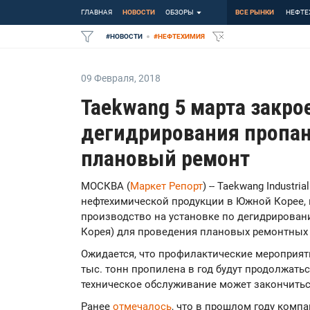
ГЛАВНАЯ
НОВОСТИ
ОБЗОРЫ
ВСЕ РЫНКИ
НЕФТЕ
#
НОВОСТИ
#
НЕФТЕХИМИЯ
09 Февраля
,
2018
Taekwang 5 марта закро
дегидрирования пропан
плановый ремонт
МОСКВА (
Маркет Репорт
) -- Taekwang Industr
нефтехимической продукции в Южной Корее, 
производство на установке по дегидрировани
Корея) для проведения плановых ремонтных
Ожидается, что профилактические мероприят
тыс. тонн пропилена в год будут продолжатьс
техническое обслуживание может закончиться 
Ранее
отмечалось
, что в прошлом году комп