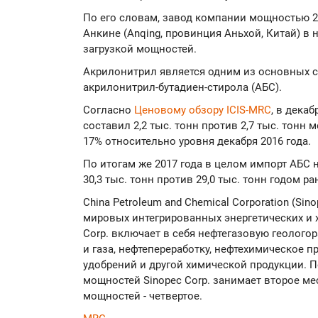
По его словам, завод компании мощностью 21
Анкине (Anqing, провинция Аньхой, Китай) в 
загрузкой мощностей.
Акрилонитрил является одним из основных 
акрилонитрил-бутадиен-стирола (АБС).
Согласно
Ценовому обзору ICIS-MRC
, в дека
составил 2,2 тыс. тонн против 2,7 тыс. тонн
17% относительно уровня декабря 2016 года.
По итогам же 2017 года в целом импорт АБС 
30,3 тыс. тонн против 29,0 тыс. тонн годом ра
China Petroleum and Chemical Corporation (Si
мировых интегрированных энергетических и 
Corp. включает в себя нефтегазовую геолого
и газа, нефтепереработку, нефтехимическое 
удобрений и другой химической продукции. 
мощностей Sinopec Corp. занимает второе ме
мощностей - четвертое.