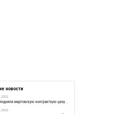
ие новости
,
2022
Formosa подняла мартовскую контрактную цену бутадиена на USD315 за тонну
,
2022