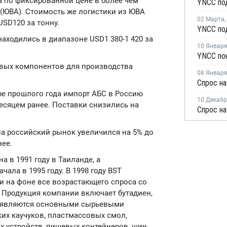
на по фиксированной цене в более чем
 (ЮВА). Стоимость же логистики из ЮВА
02 Марта
,
USD120 за тонну.
аходились в диапазоне USD1 380-1 420 за
10 Январ
евых компонентов для производства
08 Январ
Спрос на
бре прошлого года импорт АБС в Россию
10 Декаб
 месяцем ранее. Поставки снизились на
на российский рынок увеличился на 5% до
нее.
на в 1991 году в Таиланде, а
ала в 1995 году. В 1998 году BST
 на фоне все возрастающего спроса со
Продукция компании включает бутадиен,
ты являются основными сырьевыми
их каучуков, пластмассовых смол,
 устройств, пищевых контейнеров, шин,