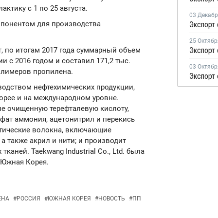
ктику с 1 по 25 августа.
03 Декаб
понентом для производства
25 Октябр
, по итогам 2017 года суммарный объем
 с 2016 годом и составил 171,2 тыс.
03 Октябр
олимеров пропилена.
изводством нефтехимических продукции,
орее и на международном уровне.
ле очищенную терефталевую кислоту,
ьфат аммония, ацетонитрил и перекись
етические волокна, включающие
а также акрил и нити; и производит
аней. Taekwang Industrial Co., Ltd. была
 Южная Корея.
ЕНА
#
РОССИЯ
#
ЮЖНАЯ КОРЕЯ
#
НОВОСТЬ
#
ПП