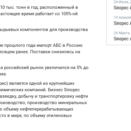
24 Июля
,
0 тыс. тонн в год, расположенный в
настоящее время работает со 105%-ой
19 Апреля
сырьевых компонентов для производства
26 Марта
,
бре прошлого года импорт АБС в Россию
 месяцем ранее. Поставки снизились на
на российский рынок увеличился на 5% до
нее.
nopec) является одной из крупнейших
химических компаний. Бизнес Sinopec
разведку, добычу и транспортировку нефти
производство, производство минеральных
По объему нефтеперерабатывающих
сто в мире, по объему этиленовых