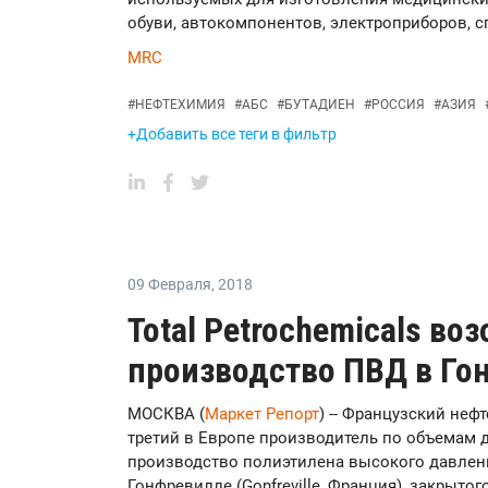
обуви, автокомпонентов, электроприборов, сп
MRC
#
НЕФТЕХИМИЯ
#
АБС
#
БУТАДИЕН
#
РОССИЯ
#
АЗИЯ
+Добавить все теги в фильтр
09 Февраля
,
2018
Total Petrochemicals во
производство ПВД в Го
МОСКВА (
Маркет Репорт
) -- Французский нефт
третий в Европе производитель по объемам 
производство полиэтилена высокого давлени
Гонфревилле (Gonfreville, Франция), закрыто