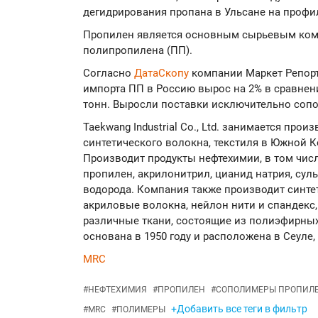
дегидрирования пропана в Ульсане на профила
Пропилен является основным сырьевым ком
полипропилена (ПП).
Согласно
ДатаСкопу
компании Маркет Репорт
импорта ПП в Россию вырос на 2% в сравнении
тонн. Выросли поставки исключительно соп
Taekwang Industrial Co., Ltd. занимается про
синтетического волокна, текстиля в Южной К
Производит продукты нефтехимии, в том чис
пропилен, акрилонитрил, цианид натрия, сул
водорода. Компания также производит синт
акриловые волокна, нейлон нити и спандекс, 
различные ткани, состоящие из полиэфирных тк
основана в 1950 году и расположена в Сеуле,
MRC
#
НЕФТЕХИМИЯ
#
ПРОПИЛЕН
#
СОПОЛИМЕРЫ ПРОПИЛ
+Добавить все теги в фильтр
#
MRC
#
ПОЛИМЕРЫ