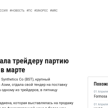
ССИЯ
#
НОВОСТЬ
#
ПС
#
SINOPEC
#
MRC
дала трейдеру партию
 в марте
 Synthetics Co (BST), крупный
Похож
Азии, отдала свой тендер на поставку
а одному из трейдеров, в пятницу
01 Апреля
утадиена, которая выставлялась на продажу
01 Апреля