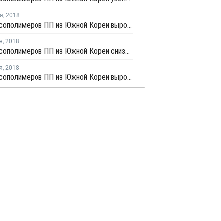
ря
,
2018
Экспорт сополимеров ПП из Южной Кореи вырос в октябре почти на 17%
я
,
2018
Экспорт сополимеров ПП из Южной Кореи снизился в сентябре на 9,21%
я
,
2018
Экспорт сополимеров ПП из Южной Кореи вырос в августе почти на 3%