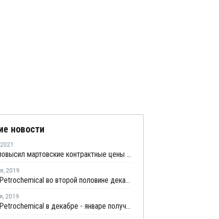
ие новости
2021
Sinopec повысил мартовские контрактные цены АКН в Северном Китае на CNY3 600 за тонну
ря
,
2019
Zhejiang Petrochemical во второй половине декабря приступит к тестовому производству на новом заводе стирола в Китае
я
,
2019
Zhejiang Petrochemical в декабре - январе получит коммерческую продукцию на новом заводе бензола в Китае