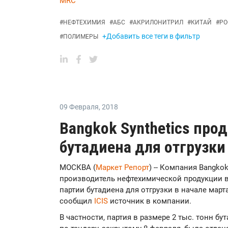
MRC
#
НЕФТЕХИМИЯ
#
АБС
#
АКРИЛОНИТРИЛ
#
КИТАЙ
#
РО
+Добавить все теги в фильтр
#
ПОЛИМЕРЫ
09 Февраля
,
2018
Bangkok Synthetics про
бутадиена для отгрузки
МОСКВА (
Маркет Репорт
) -- Компания Bangkok
производитель нефтехимической продукции в 
партии бутадиена для отгрузки в начале март
сообщил
ICIS
источник в компании.
В частности, партия в размере 2 тыс. тонн б