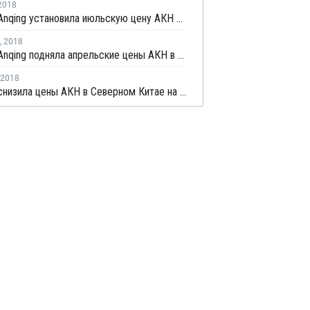
2018
Sinopec Anqing установила июльскую цену АКН на CNY650 выше уровня цен в июне
,
2018
Sinopec Anqing подняла апрельские цены АКН в Китае
2018
Sinopec снизила цены АКН в Северном Китае на CNY400-700 за тонну