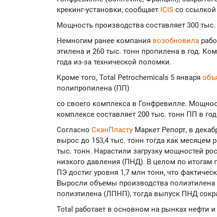
крекинг-установки, сообщает
ICIS
со ссылкой 
Мощность производства составляет 300 тыс. 
Немногим ранее компания
возобновила
рабо
этилена и 260 тыс. тонн пропилена в год. К
года из-за технической поломки.
Кроме того, Total Petrochemicals 5 января
объ
полипропилена (ПП)
со своего комплекса в Гонфревилле. Мощно
комплексе составляет 200 тыс. тонн ПП в год
Согласно
СканПласту
Маркет Репорт, в дека
вырос до 153,4 тыс. тонн тогда как месяцем р
тыс. тонн. Нарастили загрузку мощностей р
низкого давления (ПНД). В целом по итогам
ПЭ достиг уровня 1,7 млн тонн, что фактичес
Выросли объемы производства полиэтилена 
полиэтилена (ЛПНП), тогда выпуск ПНД сокр
Total работает в основном на рынках нефти и