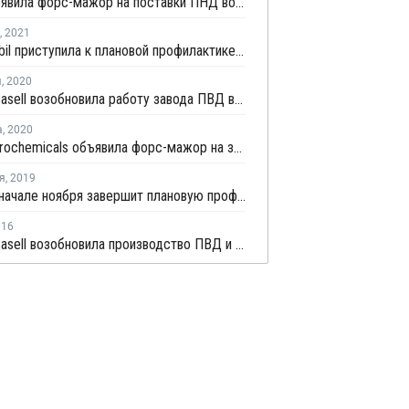
Total объявила форс-мажор на поставки ПНД во Франции
,
2021
ExxonMobil приступила к плановой профилактике на крекинг-установке во Франции
я
,
2020
LyondellBasell возобновила работу завода ПВД во Франции
а
,
2020
Total Petrochemicals объявила форс-мажор на заводе ЭВА во французском Гонфревилле
я
,
2019
Total в в начале ноября завершит плановую профилактику на НПЗ в Гонфревилле
016
LyondellBasell возобновила производство ПВД и ПП во Франции