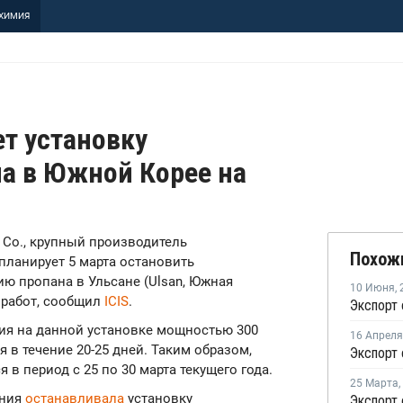
ХИМИЯ
ет установку
а в Южной Корее на
ial Co., крупный производитель
Похож
планирует 5 марта остановить
ю пропана в Ульсане (Ulsan, Южная
10 Июня
,
 работ, сообщил
ICIS
.
ия на данной установке мощностью 300
16 Апреля
я в течение 20-25 дней. Таким образом,
в период с 25 по 30 марта текущего года.
25 Марта
,
ания
останавливала
установку